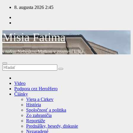
Prejsť
8. augusta 2026
2:45
na
obsah
Misia Fatima
s našou Nebeskou Matkou v znamení kríža
Video
Podpora cez HeroHero
Články
Viera a Cirkev
História
Spoločnosť a politika
Zo zahraničia
Reportáže
Prednášky, besedy, diskusie
Nezaradené