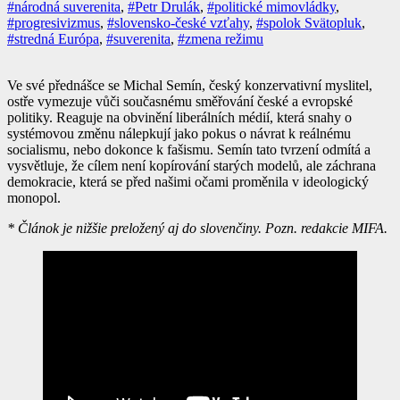
#národná suverenita
,
#Petr Drulák
,
#politické mimovládky
,
#progresivizmus
,
#slovensko-české vzťahy
,
#spolok Svätopluk
,
#stredná Európa
,
#suverenita
,
#zmena režimu
Ve své přednášce se Michal Semín, český konzervativní myslitel,
ostře vymezuje vůči současnému směřování české a evropské
politiky. Reaguje na obvinění liberálních médií, která snahy o
systémovou změnu nálepkují jako pokus o návrat k reálnému
socialismu, nebo dokonce k fašismu. Semín tato tvrzení odmítá a
vysvětluje, že cílem není kopírování starých modelů, ale záchrana
demokracie, která se před našimi očami proměnila v ideologický
monopol.
* Článok je nižšie preložený aj do slovenčiny. Pozn. redakcie MIFA.