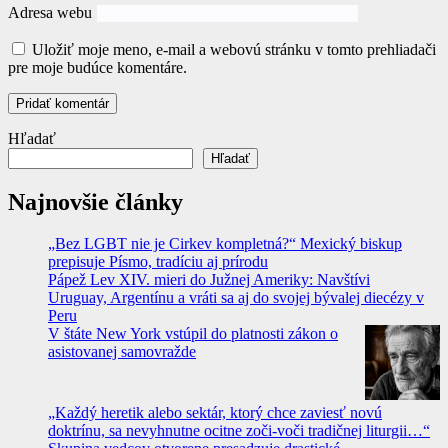
Adresa webu
Uložiť moje meno, e-mail a webovú stránku v tomto prehliadači
pre moje budúce komentáre.
Hľadať
Hľadať
Najnovšie články
„Bez LGBT nie je Cirkev kompletná?“ Mexický biskup
prepisuje Písmo, tradíciu aj prírodu
Pápež Lev XIV. mieri do Južnej Ameriky: Navštívi
Uruguay, Argentínu a vráti sa aj do svojej bývalej diecézy v
Peru
V štáte New York vstúpil do platnosti zákon o
asistovanej samovražde
„Každý heretik alebo sektár, ktorý chce zaviesť novú
doktrínu, sa nevyhnutne ocitne zoči-voči tradičnej liturgii…“