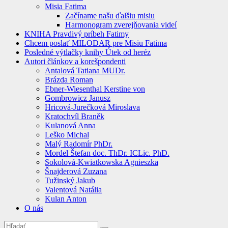
Misia Fatima
Začíname našu ďalšiu misiu
Harmonogram zverejňovania videí
KNIHA Pravdivý príbeh Fatimy
Chcem poslať MILODAR pre Misiu Fatima
Posledné výtlačky knihy Útek od heréz
Autori článkov a korešpondenti
Antalová Tatiana MUDr.
Brázda Roman
Ebner-Wiesenthal Kerstine von
Gombrowicz Janusz
Hricová-Jurečková Miroslava
Kratochvíl Braněk
Kulanová Anna
Leško Michal
Malý Radomír PhDr.
Mordel Štefan doc. ThDr. ICLic. PhD.
Sokolová-Kwiatkowska Agnieszka
Šnajderová Zuzana
Tužinský Jakub
Valentová Natália
Kulan Anton
O nás