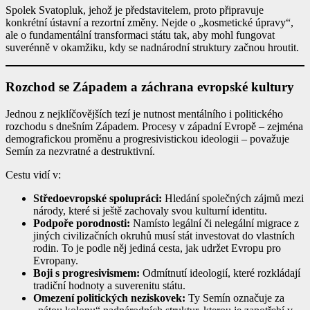
Spolek Svatopluk, jehož je představitelem, proto připravuje
konkrétní ústavní a rezortní změny. Nejde o „kosmetické úpravy“,
ale o fundamentální transformaci státu tak, aby mohl fungovat
suverénně v okamžiku, kdy se nadnárodní struktury začnou hroutit.
Rozchod se Západem a záchrana evropské kultury
Jednou z nejklíčovějších tezí je nutnost mentálního i politického
rozchodu s dnešním Západem. Procesy v západní Evropě – zejména
demografickou proměnu a progresivistickou ideologii – považuje
Semín za nezvratné a destruktivní.
Cestu vidí v:
Středoevropské spolupráci:
Hledání společných zájmů mezi
národy, které si ještě zachovaly svou kulturní identitu.
Podpoře porodnosti:
Namísto legální či nelegální migrace z
jiných civilizačních okruhů musí stát investovat do vlastních
rodin. To je podle něj jediná cesta, jak udržet Evropu pro
Evropany.
Boji s progresivismem:
Odmítnutí ideologií, které rozkládají
tradiční hodnoty a suverenitu státu.
Omezení politických neziskovek:
Ty Semín označuje za