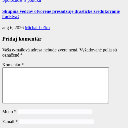
Spoločnosť a politika
Skupina vedcov otvorene presadzuje drastické zredukovanie
ľudstva!
aug 6, 2026
Michal Leško
Pridaj komentár
Vaša e-mailová adresa nebude zverejnená.
Vyžadované polia sú
označené
*
Komentár
*
Meno
*
E-mail
*