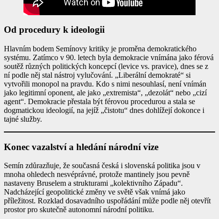
Od procedury k ideologii
Hlavním bodem Semínovy kritiky je proměna demokratického
systému. Zatímco v 90. letech byla demokracie vnímána jako férová
soutěž různých politických koncepcí (levice vs. pravice), dnes se z
ní podle něj stal nástroj vylučování. „Liberální demokraté“ si
vytvořili monopol na pravdu. Kdo s nimi nesouhlasí, není vnímán
jako legitimní oponent, ale jako „extremista“, „dezolát“ nebo „cizí
agent“. Demokracie přestala být férovou procedurou a stala se
dogmatickou ideologií, na jejíž „čistotu“ dnes dohlížejí dokonce i
tajné služby.
Konec vazalství a hledání národní vize
Semín zdůrazňuje, že současná česká i slovenská politika jsou v
mnoha ohledech nesvéprávné, protože mantinely jsou pevně
nastaveny Bruselem a strukturami „kolektivního Západu“.
Nadcházející geopolitické změny ve světě však vnímá jako
příležitost. Rozklad dosavadního uspořádání může podle něj otevřít
prostor pro skutečně autonomní národní politiku.