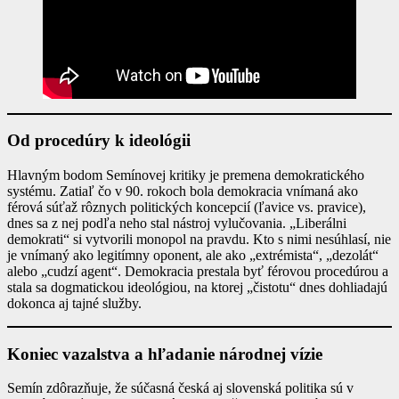
Od procedúry k ideológii
Hlavným bodom Semínovej kritiky je premena demokratického
systému. Zatiaľ čo v 90. rokoch bola demokracia vnímaná ako
férová súťaž rôznych politických koncepcií (ľavice vs. pravice),
dnes sa z nej podľa neho stal nástroj vylučovania. „Liberálni
demokrati“ si vytvorili monopol na pravdu. Kto s nimi nesúhlasí, nie
je vnímaný ako legitímny oponent, ale ako „extrémista“, „dezolát“
alebo „cudzí agent“. Demokracia prestala byť férovou procedúrou a
stala sa dogmatickou ideológiou, na ktorej „čistotu“ dnes dohliadajú
dokonca aj tajné služby.
Koniec vazalstva a hľadanie národnej vízie
Semín zdôrazňuje, že súčasná česká aj slovenská politika sú v