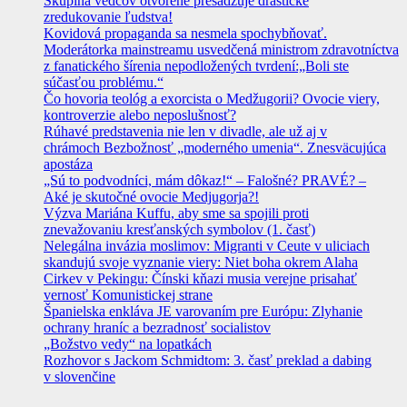
Skupina vedcov otvorene presadzuje drastické
zredukovanie ľudstva!
Kovidová propaganda sa nesmela spochybňovať.
Moderátorka mainstreamu usvedčená ministrom zdravotníctva
z fanatického šírenia nepodložených tvrdení:„Boli ste
súčasťou problému.“
Čo hovoria teológ a exorcista o Medžugorii? Ovocie viery,
kontroverzie alebo neposlušnosť?
Rúhavé predstavenia nie len v divadle, ale už aj v
chrámoch Bezbožnosť „moderného umenia“. Znesväcujúca
apostáza
„Sú to podvodníci, mám dôkaz!“ – Falošné? PRAVÉ? –
Aké je skutočné ovocie Medjugorja?!
Výzva Mariána Kuffu, aby sme sa spojili proti
znevažovaniu kresťanských symbolov (1. časť)
Nelegálna invázia moslimov: Migranti v Ceute v uliciach
skandujú svoje vyznanie viery: Niet boha okrem Alaha
Cirkev v Pekingu: Čínski kňazi musia verejne prisahať
vernosť Komunistickej strane
Španielska enkláva JE varovaním pre Európu: Zlyhanie
ochrany hraníc a bezradnosť socialistov
„Božstvo vedy“ na lopatkách
Rozhovor s Jackom Schmidtom: 3. časť preklad a dabing
v slovenčine