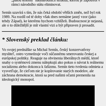
„pátou kolonu“ nadnárodních struktur, kterou je zapotřebí v
rámci národního státu eliminovat.
Semín uzavírá s tím, že nás čeká období větších změn, než byl rok
1989. Na rozdíl od té doby však dnes nemáme jasný vzor (jako
tehdy Západ), ke kterému bychom vzhlíželi. Budoucnost je nejasná,
ale o to důležitější je mít vlastní vizi a být připraven ji prosadit.
* Slovenský preklad článku:
Vo svojej prednáške sa Michal Semín, český konzervatívny
mysliteľ, ostro vymedzuje voči súčasnému smerovaniu českej a
európskej politiky. Reaguje na obvinenia liberálnych médií, ktoré
snahy o systémovú zmenu nálepkujú ako pokus o návrat k reálnemu
socializmu alebo dokonca k fašizmu. Semín tieto tvrdenia odmieta a
vysvetľuje, že cieľom nie je kopírovanie starých modelov, ale
záchrana demokracie, ktorá sa pred našimi očami premenila na
ideologický monopol.