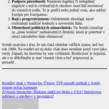
Podpore pôrodnosti:
Namiesto legálnej či nelegálnej
migrácie z iných civilizačných okruhov musí štát investovať
do vlastných rodín. To je podľa neho jediná cesta, ako udržať
Európu pre Európanov.
Boji s progresivizmom:
Odmietnutie ideológií, ktoré
rozkladajú tradičné hodnoty a suverenitu štátu.
Obmedzení politických mimovládok:
Tie Semín označuje
za „piatu kolónu“ nadnárodných štruktúr, ktorú je potrebné v
rámci národného štátu eliminovať.
Semín uzatvára s tým, že nás čaká obdobie väčších zmien, než bol
rok 1989. Na rozdiel od tej doby však dnes nemáme jasný vzor (ako
vtedy Západ), ku ktorému by sme vzhliadali. Budúcnosť je nejasná,
ale o to dôležitejšie je mať vlastnú víziu a byť pripravený ju
presadiť.
Navigácia
Brutálny útok v Nemecku: Členov TFP napadli radikáli z Antify
priamo počas kampane
v
Zlyhania hierarchie: Biskupa zatkli pri úteku z USA! Sprenevera
článku
miliónov a návštevy v nevestinci?