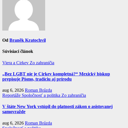
Od
Braněk Kratochvíl
Súvisiaci článok
Viera a Cirkev
Zo zahraničia
„Bez LGBT nie je Cirkev kompletná?“ Mexický biskup
prepisuje Písmo, tradíciu aj prírodu
aug 6, 2026
Roman Brázda
Reportáže
Spoločnosť a politika
Zo zahraničia
V štáte New York vstúpil do platnosti zákon o asistovanej
samovražde
aug 6, 2026
Roman Brázda