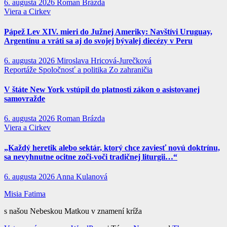
6. augusta 2026
Roman Brázda
Viera a Cirkev
Pápež Lev XIV. mieri do Južnej Ameriky: Navštívi Uruguay,
Argentínu a vráti sa aj do svojej bývalej diecézy v Peru
6. augusta 2026
Miroslava Hricová-Jurečková
Reportáže
Spoločnosť a politika
Zo zahraničia
V štáte New York vstúpil do platnosti zákon o asistovanej
samovražde
6. augusta 2026
Roman Brázda
Viera a Cirkev
„Každý heretik alebo sektár, ktorý chce zaviesť novú doktrínu,
sa nevyhnutne ocitne zoči-voči tradičnej liturgii…“
6. augusta 2026
Anna Kulanová
Misia Fatima
s našou Nebeskou Matkou v znamení kríža