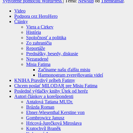
Vytvorené pomocou WordPress
|
Téma:
Newsup
od
Themeansar
.
Video
Podpora cez HeroHero
Články
Viera a Cirkev
História
Spoločnosť a politika
Zo zahraničia
Reportáže
Prednášky, besedy, diskusie
Nezaradené
Misia Fatima
Začíname našu ďalšiu misiu
Harmonogram zverejňovania videí
KNIHA Pravdivý príbeh Fatimy
Chcem poslať MILODAR pre Misiu Fatima
Posledné výtlačky knihy Útek od heréz
Autori článkov a korešpondenti
Antalová Tatiana MUDr.
Brázda Roman
Ebner-Wiesenthal Kerstine von
Gombrowicz Janusz
Hricová-Jurečková Miroslava
Kratochvíl Braněk