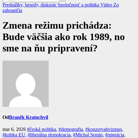
Prednášky, besedy, diskusie
Spoločnosť a politika
Video
Zo
zahraničia
Zmena režimu prichádza:
Bude väčšia ako rok 1989, no
sme na ňu pripravení?
Od
Braněk Kratochvíl
mar 6, 2026
#česká politika
,
#demografia
,
#konzervativizmus
,
#kritika EU
,
#liberálna demokracia
,
#Michal Semin
,
#migrácia
,