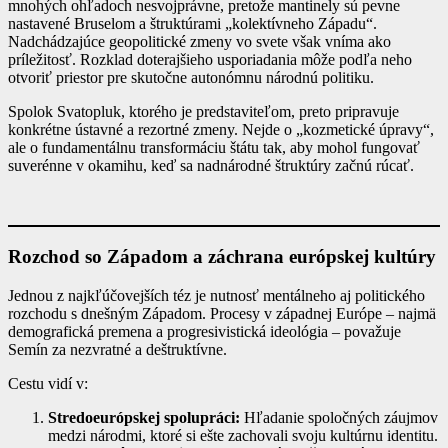
mnohých ohľadoch nesvojprávne, pretože mantinely sú pevne
nastavené Bruselom a štruktúrami „kolektívneho Západu“.
Nadchádzajúce geopolitické zmeny vo svete však vníma ako
príležitosť. Rozklad doterajšieho usporiadania môže podľa neho
otvoriť priestor pre skutočne autonómnu národnú politiku.
Spolok Svatopluk, ktorého je predstaviteľom, preto pripravuje
konkrétne ústavné a rezortné zmeny. Nejde o „kozmetické úpravy“,
ale o fundamentálnu transformáciu štátu tak, aby mohol fungovať
suverénne v okamihu, keď sa nadnárodné štruktúry začnú rúcať.
Rozchod so Západom a záchrana európskej kultúry
Jednou z najkľúčovejších téz je nutnosť mentálneho aj politického
rozchodu s dnešným Západom. Procesy v západnej Európe – najmä
demografická premena a progresivistická ideológia – považuje
Semín za nezvratné a deštruktívne.
Cestu vidí v:
Stredoeurópskej spolupráci:
Hľadanie spoločných záujmov
medzi národmi, ktoré si ešte zachovali svoju kultúrnu identitu.