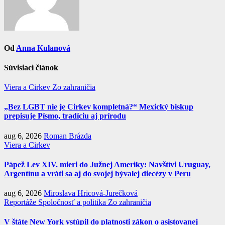
Od
Anna Kulanová
Súvisiaci článok
Viera a Cirkev
Zo zahraničia
„Bez LGBT nie je Cirkev kompletná?“ Mexický biskup
prepisuje Písmo, tradíciu aj prírodu
aug 6, 2026
Roman Brázda
Viera a Cirkev
Pápež Lev XIV. mieri do Južnej Ameriky: Navštívi Uruguay,
Argentínu a vráti sa aj do svojej bývalej diecézy v Peru
aug 6, 2026
Miroslava Hricová-Jurečková
Reportáže
Spoločnosť a politika
Zo zahraničia
V štáte New York vstúpil do platnosti zákon o asistovanej