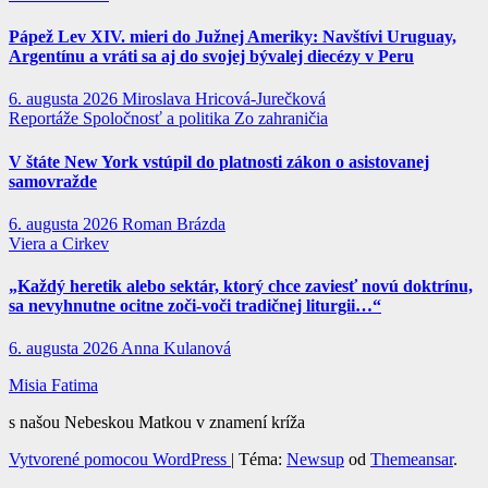
Pápež Lev XIV. mieri do Južnej Ameriky: Navštívi Uruguay,
Argentínu a vráti sa aj do svojej bývalej diecézy v Peru
6. augusta 2026
Miroslava Hricová-Jurečková
Reportáže
Spoločnosť a politika
Zo zahraničia
V štáte New York vstúpil do platnosti zákon o asistovanej
samovražde
6. augusta 2026
Roman Brázda
Viera a Cirkev
„Každý heretik alebo sektár, ktorý chce zaviesť novú doktrínu,
sa nevyhnutne ocitne zoči-voči tradičnej liturgii…“
6. augusta 2026
Anna Kulanová
Misia Fatima
s našou Nebeskou Matkou v znamení kríža
Vytvorené pomocou WordPress
|
Téma:
Newsup
od
Themeansar
.