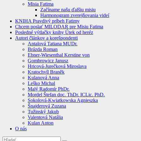
Misia Fatima
Začíname našu ďalšiu misiu
Harmonogram zverejňovania videí
KNIHA Pravdivý príbeh Fatimy
Chcem poslať MILODAR pre Misiu Fatima
Posledné výtlačky knihy Útek od heréz
Autori článkov a korešpondenti
Antalová Tatiana MUDr.
Brázda Roman
Ebner-Wiesenthal Kerstine von
Gombrowicz Janusz
Hricová-Jurečková Miroslava
Kratochvíl Braněk
Kulanová Anna
Leško Michal
Malý Radomír PhDr.
Mordel Štefan doc. ThDr. ICLic. PhD.
Sokolová-Kwiatkowska Agnieszka
Šnajderová Zuzana
Tužinský Jakub
Valentová Natália
Kulan Anton
O nás