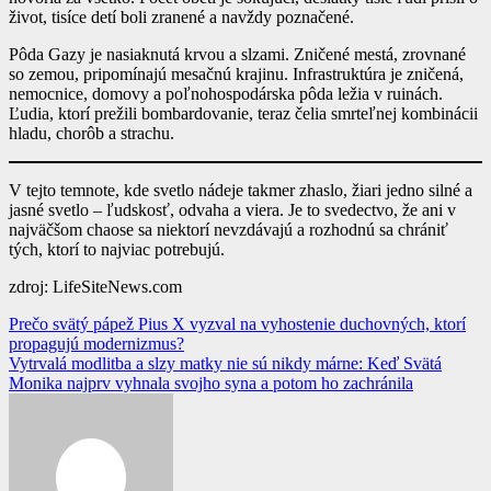
život, tisíce detí boli zranené a navždy poznačené.
Pôda Gazy je nasiaknutá krvou a slzami. Zničené mestá, zrovnané
so zemou, pripomínajú mesačnú krajinu. Infrastruktúra je zničená,
nemocnice, domovy a poľnohospodárska pôda ležia v ruinách.
Ľudia, ktorí prežili bombardovanie, teraz čelia smrteľnej kombinácii
hladu, chorôb a strachu.
V tejto temnote, kde svetlo nádeje takmer zhaslo, žiari jedno silné a
jasné svetlo – ľudskosť, odvaha a viera. Je to svedectvo, že ani v
najväčšom chaose sa niektorí nevzdávajú a rozhodnú sa chrániť
tých, ktorí to najviac potrebujú.
zdroj: LifeSiteNews.com
Navigácia
Prečo svätý pápež Pius X vyzval na vyhostenie duchovných, ktorí
propagujú modernizmus?
v
Vytrvalá modlitba a slzy matky nie sú nikdy márne: Keď Svätá
článku
Monika najprv vyhnala svojho syna a potom ho zachránila