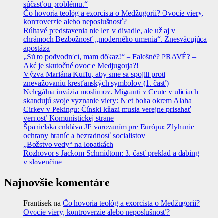
súčasťou problému.“
Čo hovoria teológ a exorcista o Medžugorii? Ovocie viery,
kontroverzie alebo neposlušnosť?
Rúhavé predstavenia nie len v divadle, ale už aj v
chrámoch Bezbožnosť „moderného umenia“. Znesväcujúca
apostáza
„Sú to podvodníci, mám dôkaz!“ – Falošné? PRAVÉ? –
Aké je skutočné ovocie Medjugorja?!
Výzva Mariána Kuffu, aby sme sa spojili proti
znevažovaniu kresťanských symbolov (1. časť)
Nelegálna invázia moslimov: Migranti v Ceute v uliciach
skandujú svoje vyznanie viery: Niet boha okrem Alaha
Cirkev v Pekingu: Čínski kňazi musia verejne prisahať
vernosť Komunistickej strane
Španielska enkláva JE varovaním pre Európu: Zlyhanie
ochrany hraníc a bezradnosť socialistov
„Božstvo vedy“ na lopatkách
Rozhovor s Jackom Schmidtom: 3. časť preklad a dabing
v slovenčine
Najnovšie komentáre
Frantisek
na
Čo hovoria teológ a exorcista o Medžugorii?
Ovocie viery, kontroverzie alebo neposlušnosť?