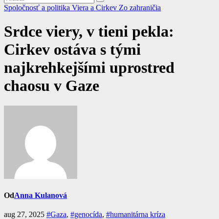
Spoločnosť a politika
Viera a Cirkev
Zo zahraničia
Srdce viery, v tieni pekla:
Cirkev ostáva s tými
najkrehkejšími uprostred
chaosu v Gaze
Od
Anna Kulanová
aug 27, 2025
#Gaza
,
#genocída
,
#humanitárna kríza