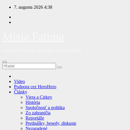
Prejsť
7. augusta 2026
4:38
na
obsah
Misia Fatima
s našou Nebeskou Matkou v znamení kríža
Video
Podpora cez HeroHero
Články
Viera a Cirkev
História
Spoločnosť a politika
Zo zahraničia
Reportáže
Prednášky, besedy, diskusie
Nezaradené