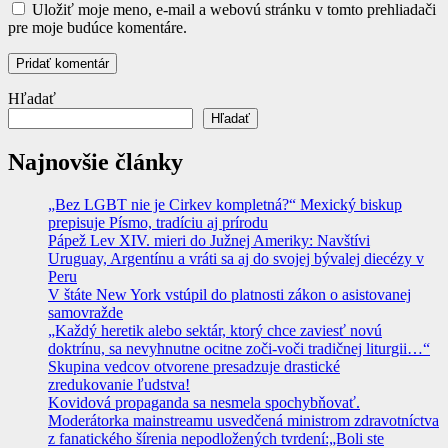
Uložiť moje meno, e-mail a webovú stránku v tomto prehliadači
pre moje budúce komentáre.
Hľadať
Hľadať
Najnovšie články
„Bez LGBT nie je Cirkev kompletná?“ Mexický biskup
prepisuje Písmo, tradíciu aj prírodu
Pápež Lev XIV. mieri do Južnej Ameriky: Navštívi
Uruguay, Argentínu a vráti sa aj do svojej bývalej diecézy v
Peru
V štáte New York vstúpil do platnosti zákon o asistovanej
samovražde
„Každý heretik alebo sektár, ktorý chce zaviesť novú
doktrínu, sa nevyhnutne ocitne zoči-voči tradičnej liturgii…“
Skupina vedcov otvorene presadzuje drastické
zredukovanie ľudstva!
Kovidová propaganda sa nesmela spochybňovať.
Moderátorka mainstreamu usvedčená ministrom zdravotníctva
z fanatického šírenia nepodložených tvrdení:„Boli ste