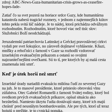
zdroj: ABC-News-Gaza-humanitarian-crisis-grows-as-ceasefire-
hopes-fade-
Zatiaľ čo sa svet pozerá na horiace srdce Gazy, kde humanitárna
katastrofa naberá tragické rozmery, v jednom z najtemnejších kútov
tohto pekla svitá lúč nádeje. Je to nádej, ktorá prichádza odvážnym
rozhodnutím. Rozhodnutím, ktoré hovorí viac než tisíc slov:
Služobníci Boží neodchádzajú.
Jeruzalemskí patriarchovia Latinskej a Gréckej pravoslávnej cirkvi
vydali pre svet šokujúce, no zároveň dojímavé vyhlásenie. Kňazi,
mníšky a rehoľníci z farností v Gaze sa rozhodli vzdorovať
izraelským evakuačným príkazom a ostanú so svojimi
najzraniteľnejšími ovečkami. Sú to tí, pre ktorých by aj malá cesta
znamenala istú smrť.
Keď je útek horší než smrť
Izraelské úrady nariadili evakuáciu milióna ľudí zo severnej Gazy
na juh. Je to masové presídlenie, ktoré prinieslo obrovskú vlnu
zúfalstva. Otec Gabriel Romanelli z farnosti Svätej rodiny, ktorý bol
svedkom prvých evakuačných príkazov, opísal situáciu ako
bezútešnú. Namiesto úkrytu ľudia dostávajú stany, ktoré ich majú
chrániť pred neustálym bombardovaním. Ale pre tých, ktorí už teraz
bojujú o prežitie, je to cynická ponuka.