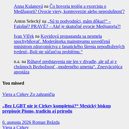
Anna Kulanová
na
Čo hovoria teológ a exorcista o
Medžugorii? Ovocie viery, kontroverzie alebo neposlušnosť?
Anton Selecký
na
„Sú to podvodníci, mám dôkaz!“ –
Falošné? PRAVÉ? – Aké je skutočné ovocie Medjugorja?!
Ivan Vlček
na
Kovidová propaganda sa nesmela
spochybňovať. Moderátorka mainstreamu usvedčená
ministrom zdravotníctva z fanatického šírenia nepodložených
tvrdení:„Boli ste súčasťou problému.“
n.a.
na
Rúhavé predstavenia nie len v divadle, ale už aj v
chrámoch Bezbožnosť „moderného umenia“. Znesväcujúca
apostáza
You missed
Viera a Cirkev
Zo zahraničia
„Bez LGBT nie je Cirkev kompletná?“ Mexický biskup
prepisuje Písmo, tradíciu aj prírodu
6. augusta 2026
Roman Brázda
Viera a Cirkev