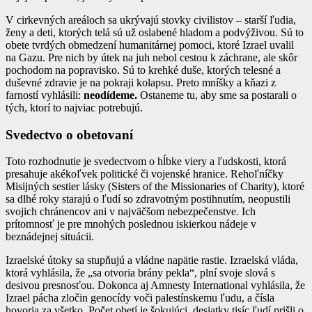
V cirkevných areáloch sa ukrývajú stovky civilistov – starší ľudia,
ženy a deti, ktorých telá sú už oslabené hladom a podvýživou. Sú to
obete tvrdých obmedzení humanitárnej pomoci, ktoré Izrael uvalil
na Gazu. Pre nich by útek na juh nebol cestou k záchrane, ale skôr
pochodom na popravisko. Sú to krehké duše, ktorých telesné a
duševné zdravie je na pokraji kolapsu. Preto mníšky a kňazi z
farností vyhlásili:
neodídeme.
Ostaneme tu, aby sme sa postarali o
tých, ktorí to najviac potrebujú.
Svedectvo o obetovaní
Toto rozhodnutie je svedectvom o hĺbke viery a ľudskosti, ktorá
presahuje akékoľvek politické či vojenské hranice. Rehoľníčky
Misijných sestier lásky (Sisters of the Missionaries of Charity), ktoré
sa dlhé roky starajú o ľudí so zdravotným postihnutím, neopustili
svojich chránencov ani v najväčšom nebezpečenstve. Ich
prítomnosť je pre mnohých poslednou iskierkou nádeje v
beznádejnej situácii.
Izraelské útoky sa stupňujú a vládne napätie rastie. Izraelská vláda,
ktorá vyhlásila, že „sa otvoria brány pekla“, plní svoje slová s
desivou presnosťou. Dokonca aj Amnesty International vyhlásila, že
Izrael pácha zločin genocídy voči palestínskemu ľudu, a čísla
hovoria za všetko. Počet obetí je šokujúci, desiatky tisíc ľudí prišli o