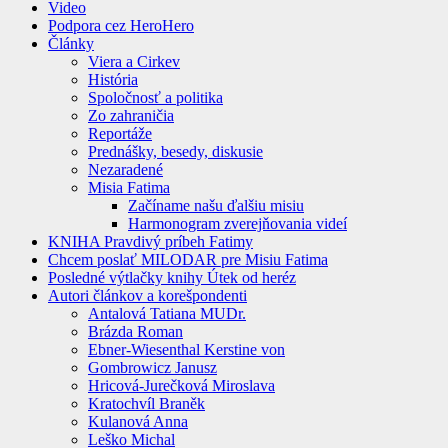
Video
Podpora cez HeroHero
Články
Viera a Cirkev
História
Spoločnosť a politika
Zo zahraničia
Reportáže
Prednášky, besedy, diskusie
Nezaradené
Misia Fatima
Začíname našu ďalšiu misiu
Harmonogram zverejňovania videí
KNIHA Pravdivý príbeh Fatimy
Chcem poslať MILODAR pre Misiu Fatima
Posledné výtlačky knihy Útek od heréz
Autori článkov a korešpondenti
Antalová Tatiana MUDr.
Brázda Roman
Ebner-Wiesenthal Kerstine von
Gombrowicz Janusz
Hricová-Jurečková Miroslava
Kratochvíl Braněk
Kulanová Anna
Leško Michal