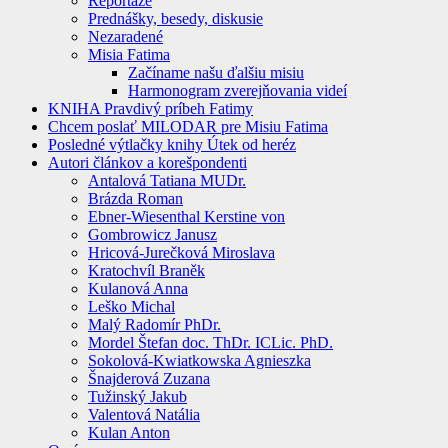
Reportáže
Prednášky, besedy, diskusie
Nezaradené
Misia Fatima
Začíname našu ďalšiu misiu
Harmonogram zverejňovania videí
KNIHA Pravdivý príbeh Fatimy
Chcem poslať MILODAR pre Misiu Fatima
Posledné výtlačky knihy Útek od heréz
Autori článkov a korešpondenti
Antalová Tatiana MUDr.
Brázda Roman
Ebner-Wiesenthal Kerstine von
Gombrowicz Janusz
Hricová-Jurečková Miroslava
Kratochvíl Braněk
Kulanová Anna
Leško Michal
Malý Radomír PhDr.
Mordel Štefan doc. ThDr. ICLic. PhD.
Sokolová-Kwiatkowska Agnieszka
Šnajderová Zuzana
Tužinský Jakub
Valentová Natália
Kulan Anton