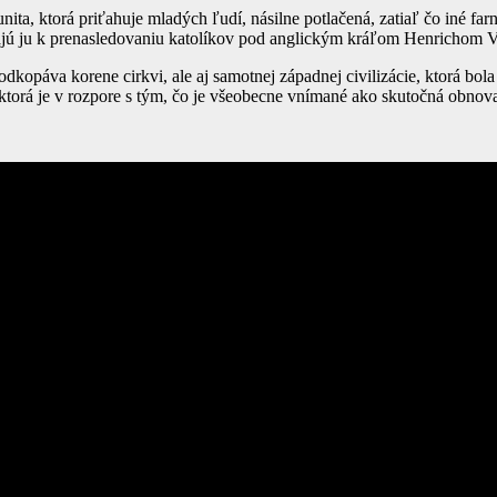
ita, ktorá priťahuje mladých ľudí, násilne potlačená, zatiaľ čo iné far
vajú ju k prenasledovaniu katolíkov pod anglickým kráľom Henrichom V
dkopáva korene cirkvi, ale aj samotnej západnej civilizácie, ktorá bol
ktorá je v rozpore s tým, čo je všeobecne vnímané ako skutočná obnova