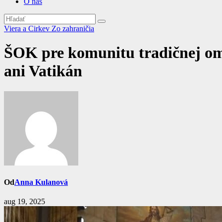
O nás
Viera a Cirkev
Zo zahraničia
ŠOK pre komunitu tradičnej omš
ani Vatikán
Od
Anna Kulanová
aug 19, 2025