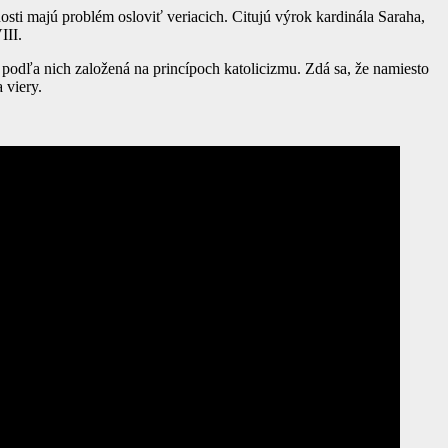
nosti majú problém osloviť veriacich. Citujú výrok kardinála Saraha,
III.
a podľa nich založená na princípoch katolicizmu. Zdá sa, že namiesto
 viery.