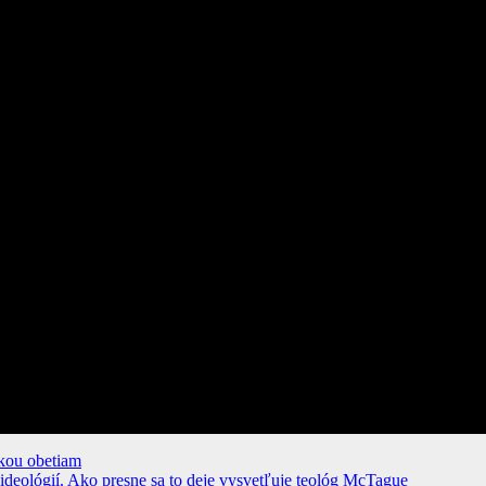
ckou obetiam
 ideológií. Ako presne sa to deje vysvetľuje teológ McTague