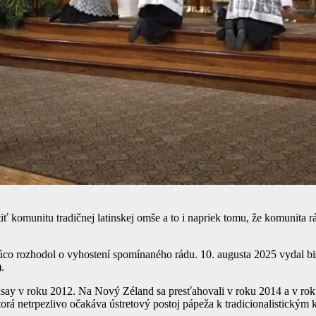
 komunitu tradičnej latinskej omše a to i napriek tomu, že komunita rá
co rozhodol o vyhostení spomínaného rádu. 10. augusta 2025 vydal bisk
)
.
y v roku 2012. Na Nový Zéland sa presťahovali v roku 2014 a v roku
orá netrpezlivo očakáva ústretový postoj pápeža k tradicionalistickým