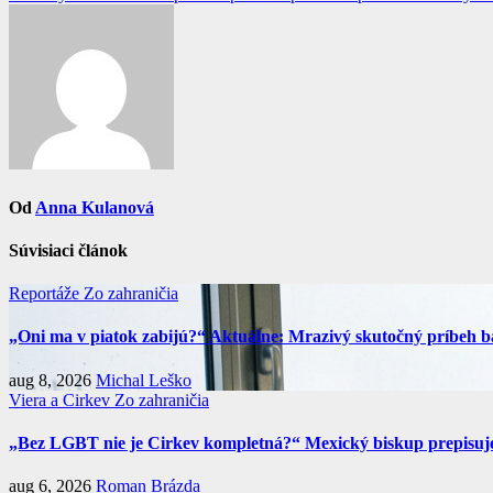
v
článku
Od
Anna Kulanová
Súvisiaci článok
Reportáže
Zo zahraničia
„Oni ma v piatok zabijú?“ Aktuálne: Mrazivý skutočný príbeh ba
aug 8, 2026
Michal Leško
Viera a Cirkev
Zo zahraničia
„Bez LGBT nie je Cirkev kompletná?“ Mexický biskup prepisuje 
aug 6, 2026
Roman Brázda