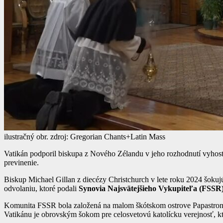
ilustračný obr. zdroj: Gregorian Chants+Latin Mass
Vatikán podporil biskupa z Nového Zélandu v jeho rozhodnutí vyhostiť
previnenie.
Biskup Michael Gillan z diecézy Christchurch v lete roku 2024 šokujú
odvolaniu, ktoré podali
Synovia Najsvätejšieho Vykupiteľa (FSSR
Komunita FSSR bola založená na malom škótskom ostrove Papastronsa
Vatikánu je obrovským šokom pre celosvetovú katolícku verejnosť, kt