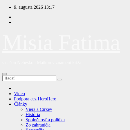
Prejsť
9. augusta 2026
13:17
na
obsah
Misia Fatima
s našou Nebeskou Matkou v znamení kríža
Video
Podpora cez HeroHero
Články
Viera a Cirkev
História
Spoločnosť a politika
Zo zahraničia