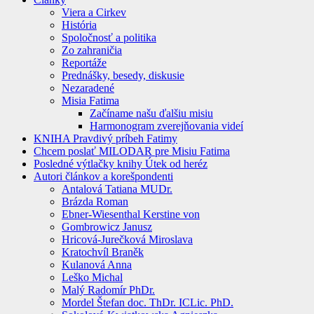
Viera a Cirkev
História
Spoločnosť a politika
Zo zahraničia
Reportáže
Prednášky, besedy, diskusie
Nezaradené
Misia Fatima
Začíname našu ďalšiu misiu
Harmonogram zverejňovania videí
KNIHA Pravdivý príbeh Fatimy
Chcem poslať MILODAR pre Misiu Fatima
Posledné výtlačky knihy Útek od heréz
Autori článkov a korešpondenti
Antalová Tatiana MUDr.
Brázda Roman
Ebner-Wiesenthal Kerstine von
Gombrowicz Janusz
Hricová-Jurečková Miroslava
Kratochvíl Braněk
Kulanová Anna
Leško Michal
Malý Radomír PhDr.
Mordel Štefan doc. ThDr. ICLic. PhD.