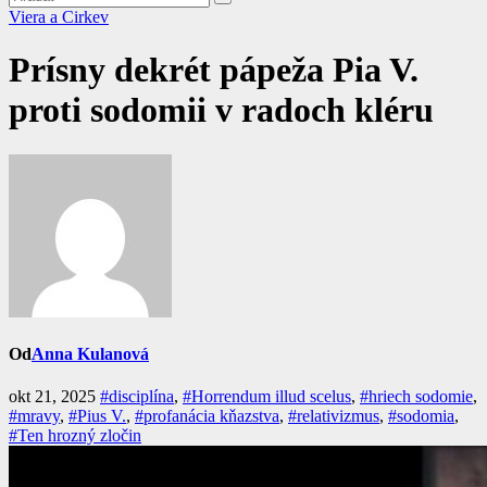
Viera a Cirkev
Prísny dekrét pápeža Pia V.
proti sodomii v radoch kléru
Od
Anna Kulanová
okt 21, 2025
#disciplína
,
#Horrendum illud scelus
,
#hriech sodomie
,
#mravy
,
#Pius V.
,
#profanácia kňazstva
,
#relativizmus
,
#sodomia
,
#Ten hrozný zločin