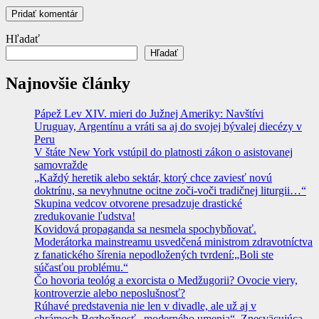
Hľadať
Hľadať
Najnovšie články
Pápež Lev XIV. mieri do Južnej Ameriky: Navštívi
Uruguay, Argentínu a vráti sa aj do svojej bývalej diecézy v
Peru
V štáte New York vstúpil do platnosti zákon o asistovanej
samovražde
„Každý heretik alebo sektár, ktorý chce zaviesť novú
doktrínu, sa nevyhnutne ocitne zoči-voči tradičnej liturgii…“
Skupina vedcov otvorene presadzuje drastické
zredukovanie ľudstva!
Kovidová propaganda sa nesmela spochybňovať.
Moderátorka mainstreamu usvedčená ministrom zdravotníctva
z fanatického šírenia nepodložených tvrdení:„Boli ste
súčasťou problému.“
Čo hovoria teológ a exorcista o Medžugorii? Ovocie viery,
kontroverzie alebo neposlušnosť?
Rúhavé predstavenia nie len v divadle, ale už aj v
chrámoch Bezbožnosť „moderného umenia“. Znesväcujúca