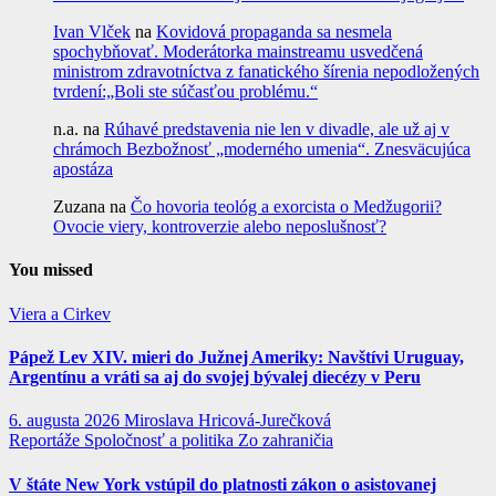
Ivan Vlček
na
Kovidová propaganda sa nesmela
spochybňovať. Moderátorka mainstreamu usvedčená
ministrom zdravotníctva z fanatického šírenia nepodložených
tvrdení:„Boli ste súčasťou problému.“
n.a.
na
Rúhavé predstavenia nie len v divadle, ale už aj v
chrámoch Bezbožnosť „moderného umenia“. Znesväcujúca
apostáza
Zuzana
na
Čo hovoria teológ a exorcista o Medžugorii?
Ovocie viery, kontroverzie alebo neposlušnosť?
You missed
Viera a Cirkev
Pápež Lev XIV. mieri do Južnej Ameriky: Navštívi Uruguay,
Argentínu a vráti sa aj do svojej bývalej diecézy v Peru
6. augusta 2026
Miroslava Hricová-Jurečková
Reportáže
Spoločnosť a politika
Zo zahraničia
V štáte New York vstúpil do platnosti zákon o asistovanej