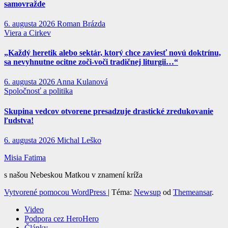
samovražde
6. augusta 2026
Roman Brázda
Viera a Cirkev
„Každý heretik alebo sektár, ktorý chce zaviesť novú doktrínu,
sa nevyhnutne ocitne zoči-voči tradičnej liturgii…“
6. augusta 2026
Anna Kulanová
Spoločnosť a politika
Skupina vedcov otvorene presadzuje drastické zredukovanie
ľudstva!
6. augusta 2026
Michal Leško
Misia Fatima
s našou Nebeskou Matkou v znamení kríža
Vytvorené pomocou WordPress
|
Téma:
Newsup
od
Themeansar
.
Video
Podpora cez HeroHero
Články