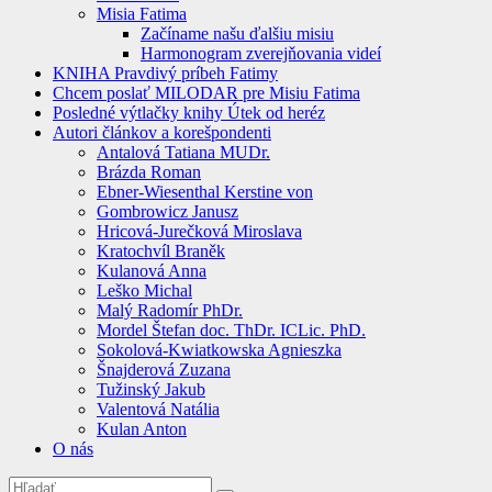
Misia Fatima
Začíname našu ďalšiu misiu
Harmonogram zverejňovania videí
KNIHA Pravdivý príbeh Fatimy
Chcem poslať MILODAR pre Misiu Fatima
Posledné výtlačky knihy Útek od heréz
Autori článkov a korešpondenti
Antalová Tatiana MUDr.
Brázda Roman
Ebner-Wiesenthal Kerstine von
Gombrowicz Janusz
Hricová-Jurečková Miroslava
Kratochvíl Braněk
Kulanová Anna
Leško Michal
Malý Radomír PhDr.
Mordel Štefan doc. ThDr. ICLic. PhD.
Sokolová-Kwiatkowska Agnieszka
Šnajderová Zuzana
Tužinský Jakub
Valentová Natália
Kulan Anton
O nás