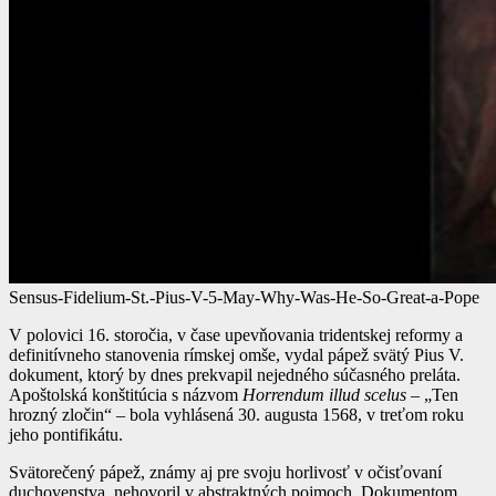
Sensus-Fidelium-St.-Pius-V-5-May-Why-Was-He-So-Great-a-Pope
V polovici 16. storočia, v čase upevňovania tridentskej reformy a
definitívneho stanovenia rímskej omše, vydal pápež svätý Pius V.
dokument, ktorý by dnes prekvapil nejedného súčasného preláta.
Apoštolská konštitúcia s názvom
Horrendum illud scelus
– „Ten
hrozný zločin“ – bola vyhlásená 30. augusta 1568, v treťom roku
jeho pontifikátu.
Svätorečený pápež, známy aj pre svoju horlivosť v očisťovaní
duchovenstva, nehovoril v abstraktných pojmoch. Dokumentom