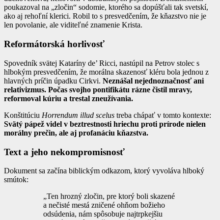
poukazoval na „zločin“ sodomie, ktorého sa dopúšťali tak svetskí,
ako aj rehoľní klerici. Robil to s presvedčením, že kňazstvo nie je
len povolanie, ale viditeľné znamenie Krista.
Reformátorská horlivosť
Spovedník svätej Kataríny de’ Ricci, nastúpil na Petrov stolec s
hlbokým presvedčením, že morálna skazenosť kléru bola jednou z
hlavných príčin úpadku Cirkvi.
Neznášal nejednoznačnosť ani
relativizmus. Počas svojho pontifikátu rázne čistil mravy,
reformoval kúriu a trestal zneužívania.
Konštitúciu
Horrendum illud scelus
treba chápať v tomto kontexte:
Svätý pápež videl v beztrestnosti hriechu proti prírode nielen
morálny prečin, ale aj profanáciu kňazstva.
Text a jeho nekompromisnosť
Dokument sa začína biblickým odkazom, ktorý vyvoláva hlboký
smútok:
„Ten hrozný zločin, pre ktorý boli skazené
a nečisté mestá zničené ohňom božieho
odsúdenia, nám spôsobuje najtrpkejšiu