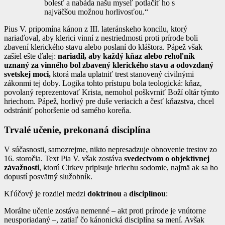
bolesť a nabáda našu myseľ potlačiť ho s
najväčšou možnou horlivosťou.“
Pius V. pripomína kánon z III. lateránskeho koncilu, ktorý
nariaďoval, aby klerici vinní z nestriedmosti proti prírode boli
zbavení klerického stavu alebo poslaní do kláštora. Pápež však
zašiel ešte ďalej:
nariadil, aby každý kňaz alebo rehoľník
uznaný za vinného bol zbavený klerického stavu a odovzdaný
svetskej moci,
ktorá mala uplatniť trest stanovený civilnými
zákonmi tej doby. Logika tohto prístupu bola teologická: kňaz,
povolaný reprezentovať Krista, nemohol poškvrniť Boží oltár týmto
hriechom. Pápež, horlivý pre duše veriacich a česť kňazstva, chcel
odstrániť pohoršenie od samého koreňa.
Trvalé učenie, prekonaná disciplína
V súčasnosti, samozrejme, nikto nepresadzuje obnovenie trestov zo
16. storočia. Text Pia V. však zostáva
svedectvom o objektívnej
závažnosti
, ktorú Cirkev pripisuje hriechu sodomie, najmä ak sa ho
dopustí posvätný služobník.
Kľúčový je rozdiel medzi
doktrínou
a
disciplínou
:
Morálne učenie zostáva nemenné – akt proti prírode je vnútorne
neusporiadaný –, zatiaľ čo kánonická disciplína sa mení. Avšak