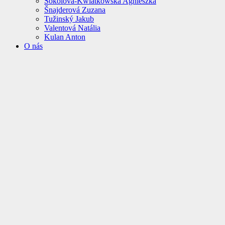
Sokolová-Kwiatkowska Agnieszka
Šnajderová Zuzana
Tužinský Jakub
Valentová Natália
Kulan Anton
O nás