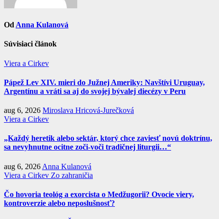
Od
Anna Kulanová
Súvisiaci článok
Viera a Cirkev
Pápež Lev XIV. mieri do Južnej Ameriky: Navštívi Uruguay,
Argentínu a vráti sa aj do svojej bývalej diecézy v Peru
aug 6, 2026
Miroslava Hricová-Jurečková
Viera a Cirkev
„Každý heretik alebo sektár, ktorý chce zaviesť novú doktrínu,
sa nevyhnutne ocitne zoči-voči tradičnej liturgii…“
aug 6, 2026
Anna Kulanová
Viera a Cirkev
Zo zahraničia
Čo hovoria teológ a exorcista o Medžugorii? Ovocie viery,
kontroverzie alebo neposlušnosť?