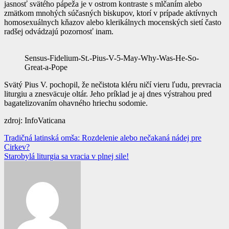
jasnosť svätého pápeža je v ostrom kontraste s mlčaním alebo
zmätkom mnohých súčasných biskupov, ktorí v prípade aktívnych
homosexuálnych kňazov alebo klerikálnych mocenských sietí často
radšej odvádzajú pozornosť inam.
Sensus-Fidelium-St.-Pius-V-5-May-Why-Was-He-So-
Great-a-Pope
Svätý Pius V. pochopil, že nečistota kléru ničí vieru ľudu, prevracia
liturgiu a znesväcuje oltár. Jeho príklad je aj dnes výstrahou pred
bagatelizovaním ohavného hriechu sodomie.
zdroj: InfoVaticana
Navigácia
Tradičná latinská omša: Rozdelenie alebo nečakaná nádej pre
Cirkev?
v
Starobylá liturgia sa vracia v plnej sile!
článku