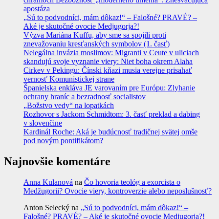
apostáza
„Sú to podvodníci, mám dôkaz!“ – Falošné? PRAVÉ? –
Aké je skutočné ovocie Medjugorja?!
Výzva Mariána Kuffu, aby sme sa spojili proti
znevažovaniu kresťanských symbolov (1. časť)
Nelegálna invázia moslimov: Migranti v Ceute v uliciach
skandujú svoje vyznanie viery: Niet boha okrem Alaha
Cirkev v Pekingu: Čínski kňazi musia verejne prisahať
vernosť Komunistickej strane
Španielska enkláva JE varovaním pre Európu: Zlyhanie
ochrany hraníc a bezradnosť socialistov
„Božstvo vedy“ na lopatkách
Rozhovor s Jackom Schmidtom: 3. časť preklad a dabing
v slovenčine
Kardinál Roche: Aká je budúcnosť tradičnej svätej omše
pod novým pontifikátom?
Najnovšie komentáre
Anna Kulanová
na
Čo hovoria teológ a exorcista o
Medžugorii? Ovocie viery, kontroverzie alebo neposlušnosť?
Anton Selecký
na
„Sú to podvodníci, mám dôkaz!“ –
Falošné? PRAVÉ? – Aké je skutočné ovocie Medjugorja?!