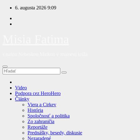
Prejsť
6. augusta 2026
9:09
na
obsah
Misia Fatima
s našou Nebeskou Matkou v znamení kríža
Video
Podpora cez HeroHero
Články
Viera a Cirkev
História
Spoločnosť a politika
Zo zahraničia
Reportáže
Prednášky, besedy, diskusie
Nezaradené