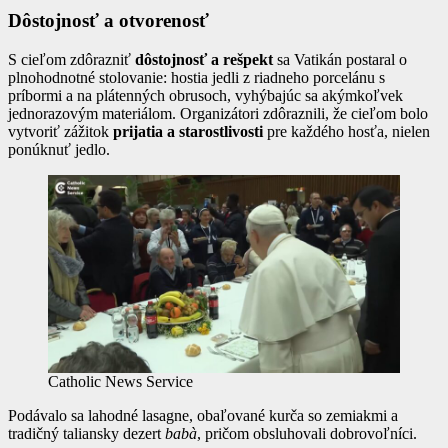
Dôstojnosť a otvorenosť
S cieľom zdôrazniť
dôstojnosť a rešpekt
sa Vatikán postaral o
plnohodnotné stolovanie: hostia jedli z riadneho porcelánu s
príbormi a na plátenných obrusoch, vyhýbajúc sa akýmkoľvek
jednorazovým materiálom. Organizátori zdôraznili, že cieľom bolo
vytvoriť zážitok
prijatia a starostlivosti
pre každého hosťa, nielen
ponúknuť jedlo.
Catholic News Service
Podávalo sa lahodné lasagne, obaľované kurča so zemiakmi a
tradičný taliansky dezert
babà
, pričom obsluhovali dobrovoľníci.