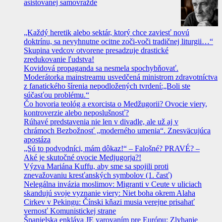
asistovanej samovražde
„Každý heretik alebo sektár, ktorý chce zaviesť novú
doktrínu, sa nevyhnutne ocitne zoči-voči tradičnej liturgii…“
Skupina vedcov otvorene presadzuje drastické
zredukovanie ľudstva!
Kovidová propaganda sa nesmela spochybňovať.
Moderátorka mainstreamu usvedčená ministrom zdravotníctva
z fanatického šírenia nepodložených tvrdení:„Boli ste
súčasťou problému.“
Čo hovoria teológ a exorcista o Medžugorii? Ovocie viery,
kontroverzie alebo neposlušnosť?
Rúhavé predstavenia nie len v divadle, ale už aj v
chrámoch Bezbožnosť „moderného umenia“. Znesväcujúca
apostáza
„Sú to podvodníci, mám dôkaz!“ – Falošné? PRAVÉ? –
Aké je skutočné ovocie Medjugorja?!
Výzva Mariána Kuffu, aby sme sa spojili proti
znevažovaniu kresťanských symbolov (1. časť)
Nelegálna invázia moslimov: Migranti v Ceute v uliciach
skandujú svoje vyznanie viery: Niet boha okrem Alaha
Cirkev v Pekingu: Čínski kňazi musia verejne prisahať
vernosť Komunistickej strane
Španielska enkláva JE varovaním pre Európu: Zlyhanie