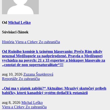
Od
Michal Leško
Súvisiaci článok
História
Viera a Cirkev
Zo zahraničia
Od Ruiniho komisie k tajnému hlasovaniu: Prečo Rím nikdy
neuznal Medžugorie za nadprirodzené. Pravda o Medžugorí
vychádza na povrch: 21 z 33 expertov a biskupov hlasovalo za
„constat de non supernaturalitate“!!!
aug 10, 2026
Zuzana Šnajderová
Reportáže
Zo zahraničia
„Oni ma v piatok zabijú?“ Aktuálne: Mrazivý skutočný príbeh
babičky, ktorú kanadský systém dotlačil k eutanázii
aug 8, 2026
Michal Leško
Viera a Cirkev
Zo zahraničia