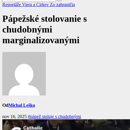
Reportáže
Viera a Cirkev
Zo zahraničia
Pápežské stolovanie s
chudobnými
marginalizovanými
Od
Michal Leško
nov 16, 2025
#pápež stoluje s chudobnými