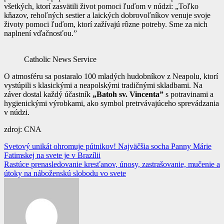
všetkých, ktorí zasvätili život pomoci ľuďom v núdzi: „Toľko
kňazov, rehoľných sestier a laických dobrovoľníkov venuje svoje
životy pomoci ľuďom, ktorí zažívajú rôzne potreby. Sme za nich
naplnení vďačnosťou.”
Catholic News Service
O atmosféru sa postaralo 100 mladých hudobníkov z Neapolu, ktorí
vystúpili s klasickými a neapolskými tradičnými skladbami. Na
záver dostal každý účastník
„Batoh sv. Vincenta”
s potravinami a
hygienickými výrobkami, ako symbol pretrvávajúceho sprevádzania
v núdzi.
zdroj: CNA
Navigácia
Svetový unikát ohromuje pútnikov! Najväčšia socha Panny Márie
Fatimskej na svete je v Brazílii
v
Rastúce prenasledovanie kresťanov, únosy, zastrašovanie, mučenie a
článku
útoky na náboženskú slobodu vo svete