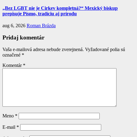
„Bez LGBT nie je Cirkev kompletná?“ Mexický biskup
prepisuje Písmo, tradíciu aj prírodu
aug 6, 2026
Roman Brázda
Pridaj komentár
Vaša e-mailová adresa nebude zverejnená.
Vyžadované polia sú
označené
*
Komentár
*
Meno
*
E-mail
*