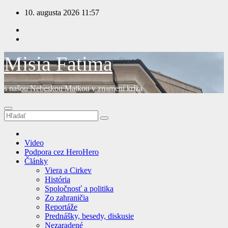
Prejsť
10. augusta 2026
11:57
na
obsah
Misia Fatima
s našou Nebeskou Matkou v znamení kríža
Video
Podpora cez HeroHero
Články
Viera a Cirkev
História
Spoločnosť a politika
Zo zahraničia
Reportáže
Prednášky, besedy, diskusie
Nezaradené