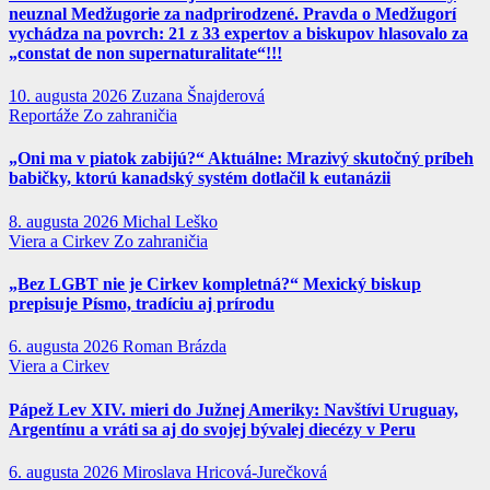
neuznal Medžugorie za nadprirodzené. Pravda o Medžugorí
vychádza na povrch: 21 z 33 expertov a biskupov hlasovalo za
„constat de non supernaturalitate“!!!
10. augusta 2026
Zuzana Šnajderová
Reportáže
Zo zahraničia
„Oni ma v piatok zabijú?“ Aktuálne: Mrazivý skutočný príbeh
babičky, ktorú kanadský systém dotlačil k eutanázii
8. augusta 2026
Michal Leško
Viera a Cirkev
Zo zahraničia
„Bez LGBT nie je Cirkev kompletná?“ Mexický biskup
prepisuje Písmo, tradíciu aj prírodu
6. augusta 2026
Roman Brázda
Viera a Cirkev
Pápež Lev XIV. mieri do Južnej Ameriky: Navštívi Uruguay,
Argentínu a vráti sa aj do svojej bývalej diecézy v Peru
6. augusta 2026
Miroslava Hricová-Jurečková