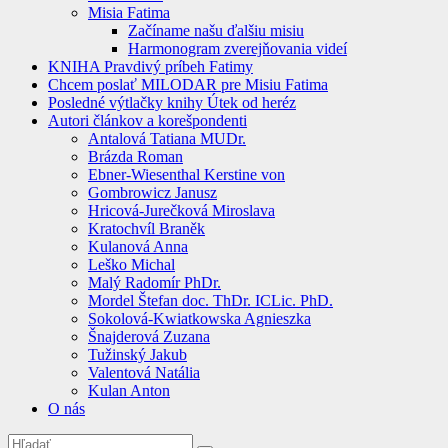
Misia Fatima
Začíname našu ďalšiu misiu
Harmonogram zverejňovania videí
KNIHA Pravdivý príbeh Fatimy
Chcem poslať MILODAR pre Misiu Fatima
Posledné výtlačky knihy Útek od heréz
Autori článkov a korešpondenti
Antalová Tatiana MUDr.
Brázda Roman
Ebner-Wiesenthal Kerstine von
Gombrowicz Janusz
Hricová-Jurečková Miroslava
Kratochvíl Braněk
Kulanová Anna
Leško Michal
Malý Radomír PhDr.
Mordel Štefan doc. ThDr. ICLic. PhD.
Sokolová-Kwiatkowska Agnieszka
Šnajderová Zuzana
Tužinský Jakub
Valentová Natália
Kulan Anton
O nás