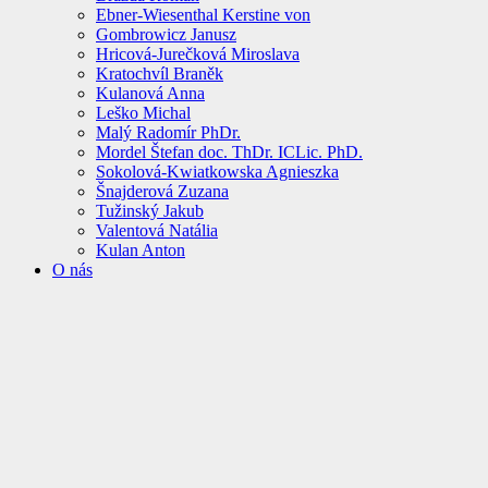
Ebner-Wiesenthal Kerstine von
Gombrowicz Janusz
Hricová-Jurečková Miroslava
Kratochvíl Braněk
Kulanová Anna
Leško Michal
Malý Radomír PhDr.
Mordel Štefan doc. ThDr. ICLic. PhD.
Sokolová-Kwiatkowska Agnieszka
Šnajderová Zuzana
Tužinský Jakub
Valentová Natália
Kulan Anton
O nás