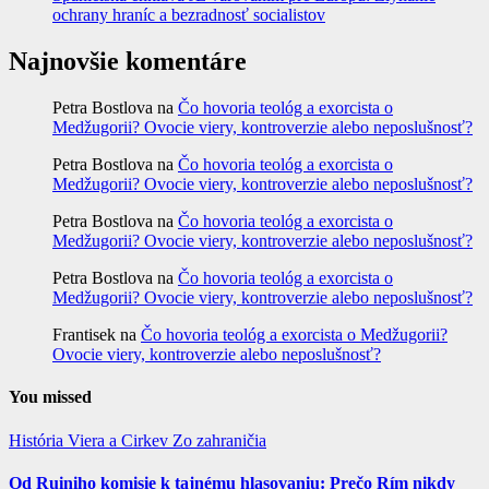
ochrany hraníc a bezradnosť socialistov
Najnovšie komentáre
Petra Bostlova
na
Čo hovoria teológ a exorcista o
Medžugorii? Ovocie viery, kontroverzie alebo neposlušnosť?
Petra Bostlova
na
Čo hovoria teológ a exorcista o
Medžugorii? Ovocie viery, kontroverzie alebo neposlušnosť?
Petra Bostlova
na
Čo hovoria teológ a exorcista o
Medžugorii? Ovocie viery, kontroverzie alebo neposlušnosť?
Petra Bostlova
na
Čo hovoria teológ a exorcista o
Medžugorii? Ovocie viery, kontroverzie alebo neposlušnosť?
Frantisek
na
Čo hovoria teológ a exorcista o Medžugorii?
Ovocie viery, kontroverzie alebo neposlušnosť?
You missed
História
Viera a Cirkev
Zo zahraničia
Od Ruiniho komisie k tajnému hlasovaniu: Prečo Rím nikdy