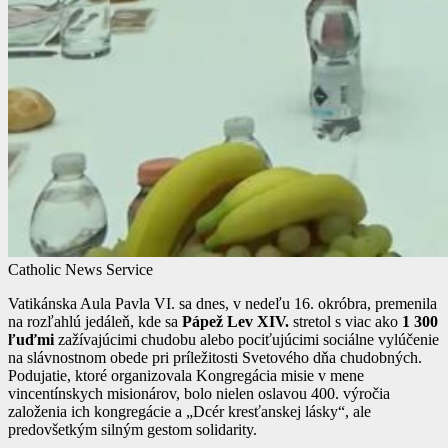
Catholic News Service
Vatikánska Aula Pavla VI. sa dnes, v nedeľu 16. okróbra, premenila
na rozľahlú jedáleň, kde sa
Pápež Lev XIV.
stretol s viac ako
1 300
ľuďmi
zažívajúcimi chudobu alebo pociťujúcimi sociálne vylúčenie
na slávnostnom obede pri príležitosti Svetového dňa chudobných.
Podujatie, ktoré organizovala Kongregácia misie v mene
vincentínskych misionárov, bolo nielen oslavou 400. výročia
založenia ich kongregácie a „Dcér kresťanskej lásky“, ale
predovšetkým silným gestom solidarity.