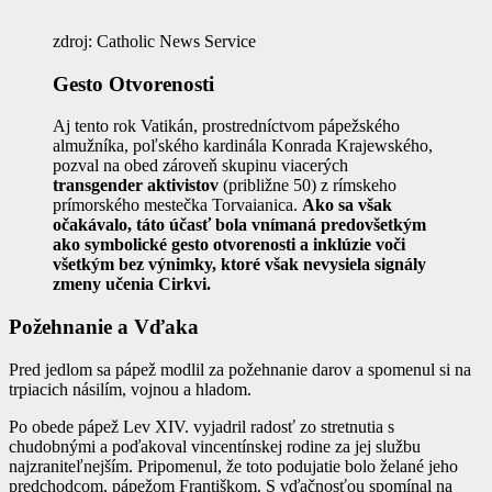
zdroj: Catholic News Service
Gesto Otvorenosti
Aj tento rok Vatikán, prostredníctvom pápežského
almužníka, poľského kardinála Konrada Krajewského,
pozval na obed zároveň skupinu viacerých
transgender aktivistov
(približne 50) z rímskeho
prímorského mestečka Torvaianica.
Ako sa však
očakávalo, táto účasť bola vnímaná predovšetkým
ako symbolické gesto otvorenosti a inklúzie voči
všetkým bez výnimky, ktoré však nevysiela signály
zmeny učenia Cirkvi.
Požehnanie a Vďaka
Pred jedlom sa pápež modlil za požehnanie darov a spomenul si na
trpiacich násilím, vojnou a hladom.
Po obede pápež Lev XIV. vyjadril radosť zo stretnutia s
chudobnými a poďakoval vincentínskej rodine za jej službu
najzraniteľnejším. Pripomenul, že toto podujatie bolo želané jeho
predchodcom, pápežom Františkom. S vďačnosťou spomínal na