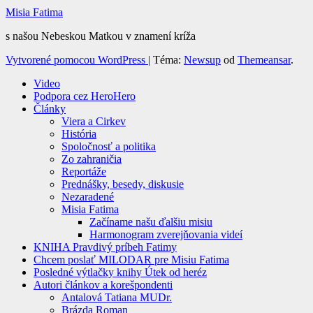
Misia Fatima
s našou Nebeskou Matkou v znamení kríža
Vytvorené pomocou WordPress
|
Téma:
Newsup
od
Themeansar
.
Video
Podpora cez HeroHero
Články
Viera a Cirkev
História
Spoločnosť a politika
Zo zahraničia
Reportáže
Prednášky, besedy, diskusie
Nezaradené
Misia Fatima
Začíname našu ďalšiu misiu
Harmonogram zverejňovania videí
KNIHA Pravdivý príbeh Fatimy
Chcem poslať MILODAR pre Misiu Fatima
Posledné výtlačky knihy Útek od heréz
Autori článkov a korešpondenti
Antalová Tatiana MUDr.
Brázda Roman