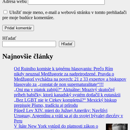
Adresa webu
Uložiť moje meno, e-mail a webovú stránku v tomto prehliadači
pre moje budúce komentáre.
Hľadať
Hľadať
Najnovšie články
Od Ruiniho komisie k tajnému hlasovaniu: Prečo Rím
nikdy neuznal Medžugorie za nadprirodzené. Pravda o
Medžugorí vychádza na povrch: 21 z 33 expertov a biskupov
hlasovalo za „constat de non supernaturalitate“!!!
„Oni ma v piatok zabijú?“ Aktuálne: Mrazivý skutočný
príbeh babičky, ktorú kanadský systém dotlačil k eutanázii
„Bez LGBT nie je Cirkev kompletná?“ Mexický biskup
prepisuje Písmo, tradíciu aj prírodu
Pápež Lev XIV. mieri do Južnej Ameriky: Navštívi
Uruguay, Argentínu a vráti sa aj do svojej bývalej diecézy v
Peru
V štáte New York vstúpil do platnosti zákon o