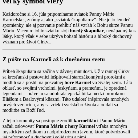
veľký symbol viery
Každoročne si 16. júla pripomíname sviatok Panny Márie
Karmelskej, známy aj ako „sviatok škapuliarov“. Nie je to len deň
spomienky, ale aj pozvanie prehĺbiť náš vzťah k Bohu skrze Pannu
Máriu. V centre tohto sviatku stojí
hnedý škapuliar
, nenápadný kus
látky, ktorý však v sebe ukrýva bohatú históriu a hlboký duchovný
význam pre život Cirkvi.
Z púšte na Karmeli až k dnešnému svetu
Príbeh škapuliara sa začína v dávnej minulosti. Už v rannej Cirkvi
sa kresťanskí pustovníci inšpirovali starozákonnými prorokmi a
modlili sa a postili na posvätnej
hore Karmel
vo Svätej zemi. Táto
oblasť, so svojimi vrcholmi, jaskyňami a prameňmi, je opradená
legendami – práve tu sa odohrala epická bitka medzi prorokom
Eliášom a Baalovými kňazmi. Táto udalosť inšpirovala mnohých
prvých veriacich, aby sa zriekli svetského života a oddali sa
modlitbe za Boží ľud.
Z tejto komunity sa postupne zrodili
karmelitáni
. Pannu Máriu
začali oslovovať
Panna Mária z hory Karmel
vďaka mnohým
mystickým zážitkom a nadprirodzeným javom, ktoré potvrdzovali
jej prítomnosť a duchovnú solidaritu s nimi.