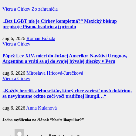
Viera a Cirkev
Zo zahraničia
„Bez LGBT nie je Cirkev kompletná?“ Mexický biskup
prepisuje Písmo, tradíciu aj prírodu
aug 6, 2026
Roman Brázda
Viera a Cirkev
Pápež Lev XIV. mieri do Južnej Ameriky: Navštívi Uruguay,
Argentínu a vráti sa aj do svojej bývalej diecézy v Peru
aug 6, 2026
Miroslava Hricová-Jurečková
Viera a Cirkev
„Každý heretik alebo sektár, ktorý chce zaviesť novú doktrínu,
sa nevyhnutne ocitne zoči-voči tradičnej liturgii…“
aug 6, 2026
Anna Kulanová
Jedna myšlienka na článok “Nosíte škapuliar?”