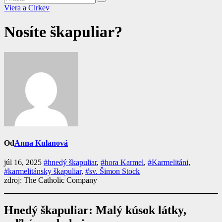
Viera a Cirkev
Nosíte škapuliar?
Od
Anna Kulanová
júl 16, 2025
#hnedý škapuliar
,
#hora Karmel
,
#Karmelitáni
,
#karmelitánsky škapuliar
,
#sv. Šimon Stock
zdroj: The Catholic Company
Hnedý škapuliar: Malý kúsok látky,