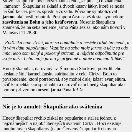
Slovo „škapuliar“ pochádza z latinského „scapula“, čo znamená
„rameno“. Škapuliar sa skladá z dvoch kusov látky, ktoré sa nosia
na šnúrke cez plecia, spredu a zozadu. Pôvodne symbolizoval
jarmo
, aké nosil robotník. Postupom času sa však stal symbolom
zasvätenia sa Bohu a jeho kráľovstvu
. Nosenie škapuliara
znamená, že na seba berieme jarmo Pána Ježiša, ako nám hovorí v
Matúšovi 11:28-30:
„Poďte ku mne všetci, ktorí sa namáhate a nesiete ťažké bremená, a
ja vám dám odpočinutie. Vezmite na seba moje jarmo a učte sa odo
mňa, lebo som tichý a pokorný srdcom, a nájdete odpočinutie pre
svoje duše. Lebo moje jarmo je príjemné a moje bremeno ľahké.“
Hnedý škapuliar, darovaný sv. Šimonovi Stockovi, potvrdil jeho
poslanie šíriť karmelitánsku spiritualitu v celej Cirkvi. Bolo to
povzbudenie, ktoré potreboval, aby mohol ďalej kázať evanjelium,
učiť karmelitánsku spiritualitu a darovať nám hnedý škapuliar ako
pomoc pri vernom nesení jarma Pána Ježiša.
Nie je to amulet: Škapuliar ako svätenina
Hnedý škapuliar rýchlo získal na popularite a stal sa jednou z
najznámejších a najobľúbenejších
sv
atenín Cirkvi. Hoci existuje
mnoho iných škapuliarov (napr. Červený škapuliar Kristovho