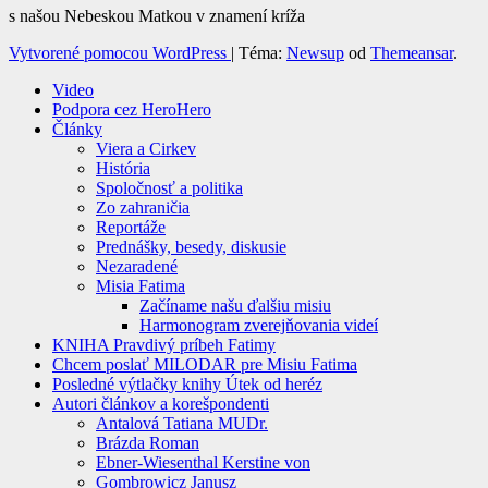
s našou Nebeskou Matkou v znamení kríža
Vytvorené pomocou WordPress
|
Téma:
Newsup
od
Themeansar
.
Video
Podpora cez HeroHero
Články
Viera a Cirkev
História
Spoločnosť a politika
Zo zahraničia
Reportáže
Prednášky, besedy, diskusie
Nezaradené
Misia Fatima
Začíname našu ďalšiu misiu
Harmonogram zverejňovania videí
KNIHA Pravdivý príbeh Fatimy
Chcem poslať MILODAR pre Misiu Fatima
Posledné výtlačky knihy Útek od heréz
Autori článkov a korešpondenti
Antalová Tatiana MUDr.
Brázda Roman
Ebner-Wiesenthal Kerstine von
Gombrowicz Janusz