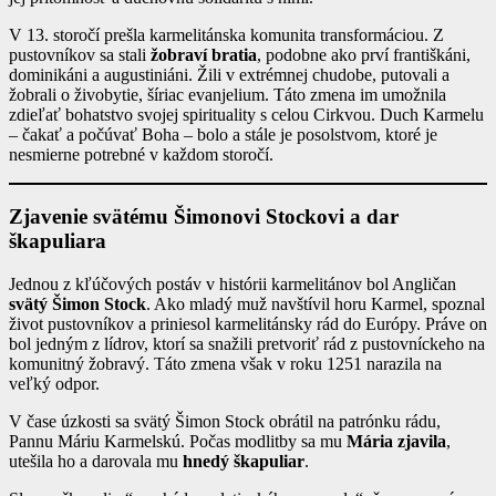
V 13. storočí prešla karmelitánska komunita transformáciou. Z
pustovníkov sa stali
žobraví bratia
, podobne ako prví františkáni,
dominikáni a augustiniáni. Žili v extrémnej chudobe, putovali a
žobrali o živobytie, šíriac evanjelium. Táto zmena im umožnila
zdieľať bohatstvo svojej spirituality s celou Cirkvou. Duch Karmelu
– čakať a počúvať Boha – bolo a stále je posolstvom, ktoré je
nesmierne potrebné v každom storočí.
Zjavenie svätému Šimonovi Stockovi a dar
škapuliara
Jednou z kľúčových postáv v histórii karmelitánov bol Angličan
svätý Šimon Stock
. Ako mladý muž navštívil horu Karmel, spoznal
život pustovníkov a priniesol karmelitánsky rád do Európy. Práve on
bol jedným z lídrov, ktorí sa snažili pretvoriť rád z pustovníckeho na
komunitný žobravý. Táto zmena však v roku 1251 narazila na
veľký odpor.
V čase úzkosti sa svätý Šimon Stock obrátil na patrónku rádu,
Pannu Máriu Karmelskú. Počas modlitby sa mu
Mária zjavila
,
utešila ho a darovala mu
hnedý škapuliar
.