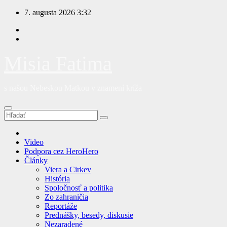
Prejsť
7. augusta 2026
3:32
na
obsah
Misia Fatima
s našou Nebeskou Matkou v znamení kríža
Video
Podpora cez HeroHero
Články
Viera a Cirkev
História
Spoločnosť a politika
Zo zahraničia
Reportáže
Prednášky, besedy, diskusie
Nezaradené