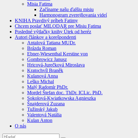
Misia Fatima
Začíname našu ďalšiu misiu
Harmonogram zverejňovania videí
KNIHA Pravdivý príbeh Fatimy
Chcem poslať MILODAR pre Misiu Fatima
Posledné výtlačky knihy Útek od heréz
Autori článkov a korešpondenti
Antalová Tatiana MUDr.
Brázda Roman
Ebner-Wiesenthal Kerstine von
Gombrowicz Janusz
Hricová-Jurečková Miroslava
Kratochvíl Braněk
Kulanová Anna
Leško Michal
Malý Radomír PhDr.
Mordel Štefan doc. ThDr. ICLic. PhD.
Sokolová-Kwiatkowska Agnieszka
Šnajderová Zuzana
Tužinský Jakub
Valentová Natália
Kulan Anton
O nás