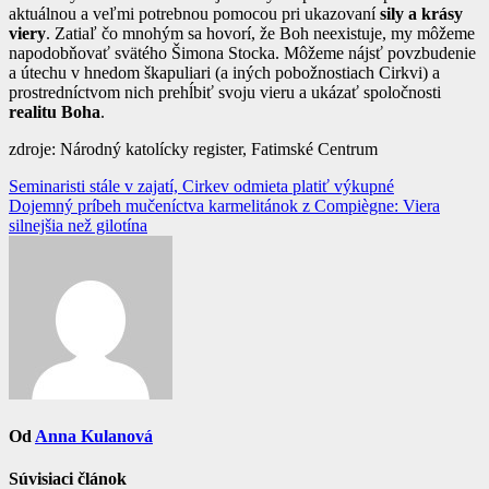
aktuálnou a veľmi potrebnou pomocou pri ukazovaní
sily a krásy
viery
. Zatiaľ čo mnohým sa hovorí, že Boh neexistuje, my môžeme
napodobňovať svätého Šimona Stocka. Môžeme nájsť povzbudenie
a útechu v hnedom škapuliari (a iných pobožnostiach Cirkvi) a
prostredníctvom nich prehĺbiť svoju vieru a ukázať spoločnosti
realitu Boha
.
zdroje: Národný katolícky register, Fatimské Centrum
Navigácia
Seminaristi stále v zajatí, Cirkev odmieta platiť výkupné
Dojemný príbeh mučeníctva karmelitánok z Compiègne: Viera
v
silnejšia než gilotína
článku
Od
Anna Kulanová
Súvisiaci článok