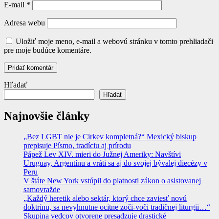
E-mail
*
Adresa webu
Uložiť moje meno, e-mail a webovú stránku v tomto prehliadači
pre moje budúce komentáre.
Hľadať
Hľadať
Najnovšie články
„Bez LGBT nie je Cirkev kompletná?“ Mexický biskup
prepisuje Písmo, tradíciu aj prírodu
Pápež Lev XIV. mieri do Južnej Ameriky: Navštívi
Uruguay, Argentínu a vráti sa aj do svojej bývalej diecézy v
Peru
V štáte New York vstúpil do platnosti zákon o asistovanej
samovražde
„Každý heretik alebo sektár, ktorý chce zaviesť novú
doktrínu, sa nevyhnutne ocitne zoči-voči tradičnej liturgii…“
Skupina vedcov otvorene presadzuje drastické