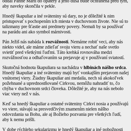
oddal Panne Márii do opatery a jeho duša bude ochránená pred tým,
aby naveky skončila v pekle.
Hnedý škapuliar a iné sväteniny sú dary, no je dôležité k nim
pristupovať s pochopením ich miesta v duchovnom živote. Nie sú to
talizmany pre šťastie ani predmety povery. Nemali by sa používať
na parádu ani ako symbol márnivosti.
Pán Ježiš nás nabáda k
rozvážnosti
. Nemáme robiť veci, aby nás
niekto videl, ale máme zdieľať svoju vieru a nechať naše svetlo
svietiť pred všetkými ľuďmi. Táto krehká rovnováha medzi
rozvážnosťou a odhaľovaním sa prejavuje aj v používaní sviatostí.
Skutočná hodnota škapuliara sa nachádza v
hlbinách nášho srdca
.
Hnedý škapuliar a iné sväteniny majú byť vonkajším prejavom našej
vnútornej viery. Žiadny škapuliar ani medaila, nech sú akokoľvek
požehnané a uprednostňované Cirkvou, nemôžu nahradiť to, čo
chýba v duchovnom srdci človeka. Dôležité je, aby na nás nebolo
viac viery než v nás.
Keď sa hnedý škapuliar a ostatné sväteniny Cirkvi nosia a používajú
vo viere, stávajú sa presvedčivým znamením nielen nášho
odovzdania sa Bohu, ale aj Božieho pozvania pre všetkých ľudí,
aby k nemu prišli.
V dobe rýchleho sekularizmu je hnedý škapuliar a iné pobožnosti