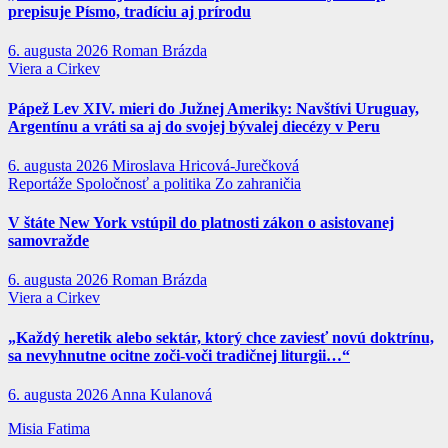
prepisuje Písmo, tradíciu aj prírodu
6. augusta 2026
Roman Brázda
Viera a Cirkev
Pápež Lev XIV. mieri do Južnej Ameriky: Navštívi Uruguay,
Argentínu a vráti sa aj do svojej bývalej diecézy v Peru
6. augusta 2026
Miroslava Hricová-Jurečková
Reportáže
Spoločnosť a politika
Zo zahraničia
V štáte New York vstúpil do platnosti zákon o asistovanej
samovražde
6. augusta 2026
Roman Brázda
Viera a Cirkev
„Každý heretik alebo sektár, ktorý chce zaviesť novú doktrínu,
sa nevyhnutne ocitne zoči-voči tradičnej liturgii…“
6. augusta 2026
Anna Kulanová
Misia Fatima