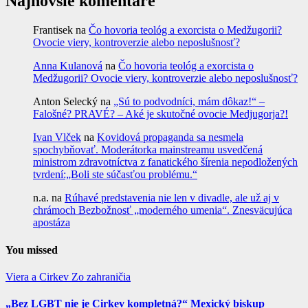
Najnovšie komentáre
Frantisek
na
Čo hovoria teológ a exorcista o Medžugorii?
Ovocie viery, kontroverzie alebo neposlušnosť?
Anna Kulanová
na
Čo hovoria teológ a exorcista o
Medžugorii? Ovocie viery, kontroverzie alebo neposlušnosť?
Anton Selecký
na
„Sú to podvodníci, mám dôkaz!“ –
Falošné? PRAVÉ? – Aké je skutočné ovocie Medjugorja?!
Ivan Vlček
na
Kovidová propaganda sa nesmela
spochybňovať. Moderátorka mainstreamu usvedčená
ministrom zdravotníctva z fanatického šírenia nepodložených
tvrdení:„Boli ste súčasťou problému.“
n.a.
na
Rúhavé predstavenia nie len v divadle, ale už aj v
chrámoch Bezbožnosť „moderného umenia“. Znesväcujúca
apostáza
You missed
Viera a Cirkev
Zo zahraničia
„Bez LGBT nie je Cirkev kompletná?“ Mexický biskup