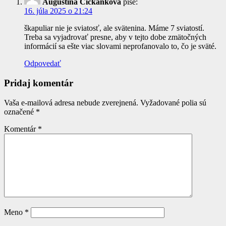
Augustína Čičkánková
píše:
16. júla 2025 o 21:24
škapuliar nie je sviatosť, ale svätenina. Máme 7 sviatostí.
Treba sa vyjadrovať presne, aby v tejto dobe zmätočných
informácií sa ešte viac slovami neprofanovalo to, čo je sväté.
Odpovedať
Pridaj komentár
Vaša e-mailová adresa nebude zverejnená.
Vyžadované polia sú
označené
*
Komentár
*
Meno
*