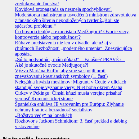
zredukovanie ľudstva!
Kovidová propaganda sa nesmela spochybňovať.
Moderátorka mainstreamu usvedčená ministrom zdravotníctva
z fanatického šírenia nepodložených tvrdení:„Boli ste
súčasťou problému.“
Čo hovoria teológ a exorcista o Medžugorii? Ovocie viery,
kontroverzie alebo neposlušnosť?
Rúhavé predstavenia nie len v divadle, ale už aj v
chrámoch Bezbožnosť „moderného umenia“. Znesväcujúca
apostáza
„Sú to podvodníci, mám dôkaz!“ – Falošné? PRAVÉ? –
Aké je skutočné ovocie Medjugorja?!
Výzva Mariána Kuffu, aby sme sa spojili proti
znevažovaniu kresťanských symbolov (1. časť)
Nelegálna invázia moslimov: Migranti v Ceute v uliciach
skandujú svoje vyznanie viery: Niet boha okrem Alaha
Cirkev v Pekingu: Čínski kňazi musia verejne prisahať
vernosť Komunistickej strane
Španielska enkláva JE varovaním pre Európu: Zlyhanie
ochrany hraníc a bezradnosť socialistov
„Božstvo vedy“ na lopatkách
Rozhovor s Jackom Schmidtom: 3. časť preklad a dabing
v slovenčine