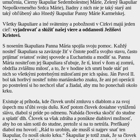
umučenia, Čierny škapuliar Sedembolestnej Márie, Zelený škapuliar
Nepoškvrneného Srdca Márie), žiadny z nich nie je taký starý ani
taký obľúbený ako Hnedý škapuliar Panny Márie Karmelskej.
Všetky škapuliare a iné sväteniny a pobožnosti v Cirkvi majú jeden
cieľ:
vyjadrovať a slúžiť našej viere a oddanosti Ježišovi
Kristovi.
S nosením škapuliara Panna Mária spojila svoju pomoc. Každý
nositeľ škapuliara sa zaväzuje žiť v čistote podľa svojho stavu, často
prijímať sviatosť svätej spovede a Eucharistiu a modliť sa. Panna
Mária nositeľom jej škapuliara sľubuje, že tí, ktorí v ňom aj zomrú,
obdržia zvláštnu milosť, a to, že v hodine ich smrti bude stáť pri
nich so všetkými potrebnými milosťami pre ich spásu. Ján Pavol II.
bol tak horlivý nositeľ tohto mariánskeho znaku, že ani pri operácii
po postrelení si ho nechcel sňať a žiadal, aby mu ho ponechali okolo
krku.
Existuje aj príhoda, kde človek urobí zmluvu s diablom a za svoj
úspech mu sľúbi svoju dušu. Keď potom človek dosiahne vytúženú
slávu, diabol si príde po odmenu. Nabáda človeka skočiť do studne
a splatiť dlh. Človek sa však zdráha a ponúkne diablovi možnosť,
aby ho on sám sotil do studne, pretože si na to netrúfa. Prefíkaný
diabol mu hovorí: „Rád to urobím, ale musíš si najprv snať ten
škapuliar, čo nosíš okolo krku.“ Škapuliar je totiž znak, že sa človek