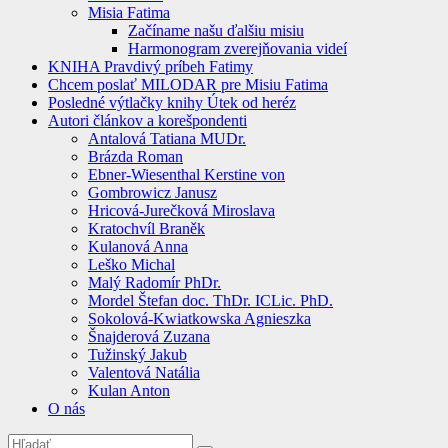
Misia Fatima
Začíname našu ďalšiu misiu
Harmonogram zverejňovania videí
KNIHA Pravdivý príbeh Fatimy
Chcem poslať MILODAR pre Misiu Fatima
Posledné výtlačky knihy Útek od heréz
Autori článkov a korešpondenti
Antalová Tatiana MUDr.
Brázda Roman
Ebner-Wiesenthal Kerstine von
Gombrowicz Janusz
Hricová-Jurečková Miroslava
Kratochvíl Braněk
Kulanová Anna
Leško Michal
Malý Radomír PhDr.
Mordel Štefan doc. ThDr. ICLic. PhD.
Sokolová-Kwiatkowska Agnieszka
Šnajderová Zuzana
Tužinský Jakub
Valentová Natália
Kulan Anton
O nás