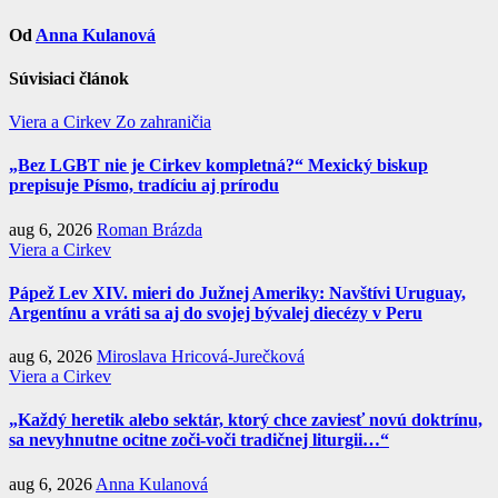
Od
Anna Kulanová
Súvisiaci článok
Viera a Cirkev
Zo zahraničia
„Bez LGBT nie je Cirkev kompletná?“ Mexický biskup
prepisuje Písmo, tradíciu aj prírodu
aug 6, 2026
Roman Brázda
Viera a Cirkev
Pápež Lev XIV. mieri do Južnej Ameriky: Navštívi Uruguay,
Argentínu a vráti sa aj do svojej bývalej diecézy v Peru
aug 6, 2026
Miroslava Hricová-Jurečková
Viera a Cirkev
„Každý heretik alebo sektár, ktorý chce zaviesť novú doktrínu,
sa nevyhnutne ocitne zoči-voči tradičnej liturgii…“
aug 6, 2026
Anna Kulanová