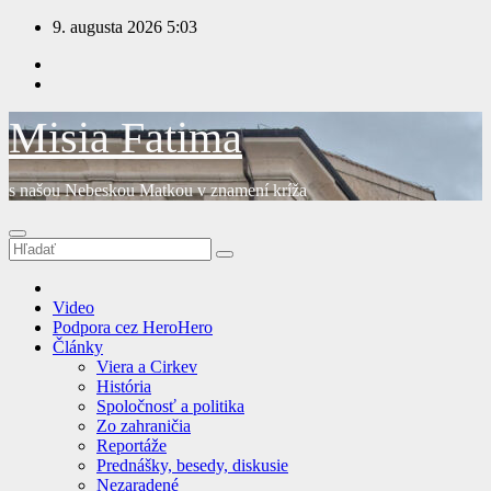
Prejsť
9. augusta 2026
5:03
na
obsah
Misia Fatima
s našou Nebeskou Matkou v znamení kríža
Video
Podpora cez HeroHero
Články
Viera a Cirkev
História
Spoločnosť a politika
Zo zahraničia
Reportáže
Prednášky, besedy, diskusie
Nezaradené