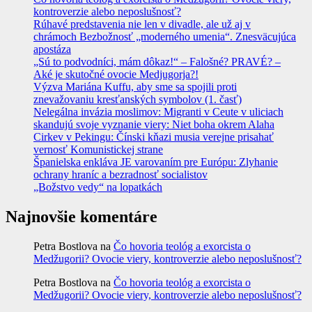
kontroverzie alebo neposlušnosť?
Rúhavé predstavenia nie len v divadle, ale už aj v
chrámoch Bezbožnosť „moderného umenia“. Znesväcujúca
apostáza
„Sú to podvodníci, mám dôkaz!“ – Falošné? PRAVÉ? –
Aké je skutočné ovocie Medjugorja?!
Výzva Mariána Kuffu, aby sme sa spojili proti
znevažovaniu kresťanských symbolov (1. časť)
Nelegálna invázia moslimov: Migranti v Ceute v uliciach
skandujú svoje vyznanie viery: Niet boha okrem Alaha
Cirkev v Pekingu: Čínski kňazi musia verejne prisahať
vernosť Komunistickej strane
Španielska enkláva JE varovaním pre Európu: Zlyhanie
ochrany hraníc a bezradnosť socialistov
„Božstvo vedy“ na lopatkách
Najnovšie komentáre
Petra Bostlova
na
Čo hovoria teológ a exorcista o
Medžugorii? Ovocie viery, kontroverzie alebo neposlušnosť?
Petra Bostlova
na
Čo hovoria teológ a exorcista o
Medžugorii? Ovocie viery, kontroverzie alebo neposlušnosť?