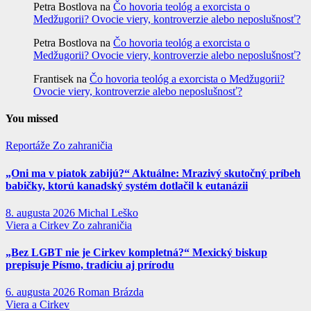
Petra Bostlova
na
Čo hovoria teológ a exorcista o
Medžugorii? Ovocie viery, kontroverzie alebo neposlušnosť?
Petra Bostlova
na
Čo hovoria teológ a exorcista o
Medžugorii? Ovocie viery, kontroverzie alebo neposlušnosť?
Frantisek
na
Čo hovoria teológ a exorcista o Medžugorii?
Ovocie viery, kontroverzie alebo neposlušnosť?
You missed
Reportáže
Zo zahraničia
„Oni ma v piatok zabijú?“ Aktuálne: Mrazivý skutočný príbeh
babičky, ktorú kanadský systém dotlačil k eutanázii
8. augusta 2026
Michal Leško
Viera a Cirkev
Zo zahraničia
„Bez LGBT nie je Cirkev kompletná?“ Mexický biskup
prepisuje Písmo, tradíciu aj prírodu
6. augusta 2026
Roman Brázda
Viera a Cirkev