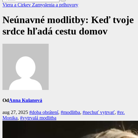
Viera a Cirkev
Zamyslenia a príhovory
Neúnavné modlitby: Keď tvoje
srdce hľadá cestu domov
Od
Anna Kulanová
aug 27, 2025
#doba obrátení
,
#modlitba
,
#nechuť vytrvať
,
#sv.
Monika
,
#vytrvalá modlitba