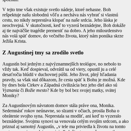
V tejto tme však existuje svetlo nádeje, ktoré nehasne. Boh
rešpektuje našu slobodnú vôľu a necháva nás vybrať si vlastnú
cestu, no nikdy neprestáva klopať na naše srdcia. Jeho láska je
neochvejná. V skutočnosti, keď to vyzerá beznádejne, Boh dokáže
aj tie najväčšie tragédie premeniť na dobro. A jeho milosrdenstvo
nás volá späť domov, do večného života, ktorý nám ponúka skrze
Ježiša Krista.
Z Augustinej tmy sa zrodilo svetlo
Augustín bol jedným z najvýznamnejších teológov, no nebolo to
vždy tak. Keď dospieval, odvrátil sa od viery, opustil ju a celé
desaťročia blúdil v duchovnej púšti. Jeho život, plný hľadania
pravdy, sa však stal dôkazom, že cesta späť k Bohu je možná. Kde
by dnes bola Cirkev a Západná civilizácia bez jeho diel ako sú
Vyznania
či
Božie mesto
? Kde by bol bez svojej matky, svätej
Moniky?
Za Augustínovým návratom domov stála práve ona, Monika.
Sedemnásť rokov neúnavne, so slzami v očiach, prosila Boha o
obrátenie svojho syna. Neprestala sa modliť, ani keď to vyzeralo
beznádejne. Svojmu synovi sa venovala celým svojím srdcom, a ako
priznal aj samotný Augustín, „v tele ma priviedla k životu na tomto