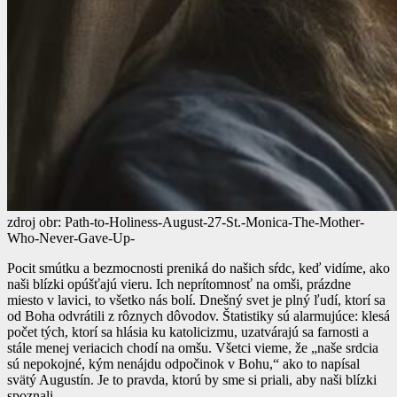
zdroj obr: Path-to-Holiness-August-27-St.-Monica-The-Mother-
Who-Never-Gave-Up-
Pocit smútku a bezmocnosti preniká do našich sŕdc, keď vidíme, ako
naši blízki opúšťajú vieru. Ich neprítomnosť na omši, prázdne
miesto v lavici, to všetko nás bolí. Dnešný svet je plný ľudí, ktorí sa
od Boha odvrátili z rôznych dôvodov. Štatistiky sú alarmujúce: klesá
počet tých, ktorí sa hlásia ku katolicizmu, uzatvárajú sa farnosti a
stále menej veriacich chodí na omšu. Všetci vieme, že „naše srdcia
sú nepokojné, kým nenájdu odpočinok v Bohu,“ ako to napísal
svätý Augustín. Je to pravda, ktorú by sme si priali, aby naši blízki
spoznali.