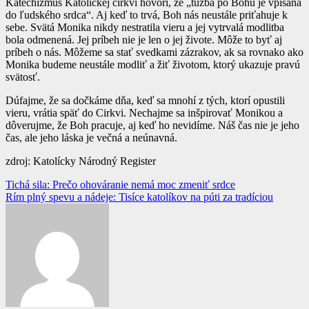
Katechizmus Katolíckej cirkvi hovorí, že „túžba po Bohu je vpísaná
do ľudského srdca“. Aj keď to trvá, Boh nás neustále priťahuje k
sebe. Svätá Monika nikdy nestratila vieru a jej vytrvalá modlitba
bola odmenená. Jej príbeh nie je len o jej živote. Môže to byť aj
príbeh o nás. Môžeme sa stať svedkami zázrakov, ak sa rovnako ako
Monika budeme neustále modliť a žiť životom, ktorý ukazuje pravú
svätosť.
Dúfajme, že sa dočkáme dňa, keď sa mnohí z tých, ktorí opustili
vieru, vrátia späť do Cirkvi. Nechajme sa inšpirovať Monikou a
dôverujme, že Boh pracuje, aj keď ho nevidíme. Náš čas nie je jeho
čas, ale jeho láska je večná a neúnavná.
zdroj: Katolícky Národný Register
Navigácia
Tichá sila: Prečo ohováranie nemá moc zmeniť srdce
Rím plný spevu a nádeje: Tisíce katolíkov na púti za tradíciou
v
článku