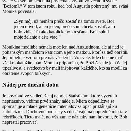
svete: vo svojom srdci ma priviedla k životu vo večnom svetle
[Božom].“ V tom istom roku, keď bol Augustín pokrstený, mu svätá
Monika povedala:
„Syn môj, už nemám prečo zostať na tomto svete. Bol
jeden dôvod, a len jeden, prečo som chcela zostať, a to
bolo vidieť ťa ako katolíckeho kresťana. Boh splnil
moje želanie a ešte viac.“
Monikina modlitba nemala moc len nad Augustínom, ale aj nad jej
pohanským manželom Patriciom a jeho matkou, ktorí sa tiež obrátili.
Jej príbeh je vzorom pre nás všetkých. Vo svete, kde chceme mať
všetko okamžite, nám Monika pripomína, že Boží čas nie je náš. Jej
trpezlivosť a svedectvo by mali inšpirovať každého, kto sa modlí za
obrátenie svojich blízkych.
Nádej pre dnešnú dobu
Je povzbudivé vedieť, že aj napriek štatistikám, ktoré vyzerajú
nepriaznivo, vidíme prvé znaky nádeje. Miera odpadlíctva sa
spomaľuje a mladé generácie mileniálov sa opäť prikláňajú ku
katolicizmu. Duchovné podcasty sa dostávajú na popredné miesta v
rebríčkoch. Tieto malé, no významné náznaky nám hovoria, že Boh
neprestal pracovať.