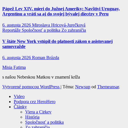
Pápež Lev XIV. mieri do Južnej Ameriky: Navštívi Uruguay,
Argentínu a vráti sa aj do svojej bývalej diecézy v Peru
6. augusta 2026
Miroslava Hricová-Jurečková
Reportáže
Spoločnosť a politika
Zo zahraničia
V štáte New York vstúpil do platnosti zákon o asistovanej
samovražde
6. augusta 2026
Roman Brázda
Misia Fatima
s našou Nebeskou Matkou v znamení kríža
Vytvorené pomocou WordPress
|
Téma:
Newsup
od
Themeansar
.
Video
Podpora cez HeroHero
Články
Viera a Cirkev
História
Spoločnosť a politika
Zo zahraničia