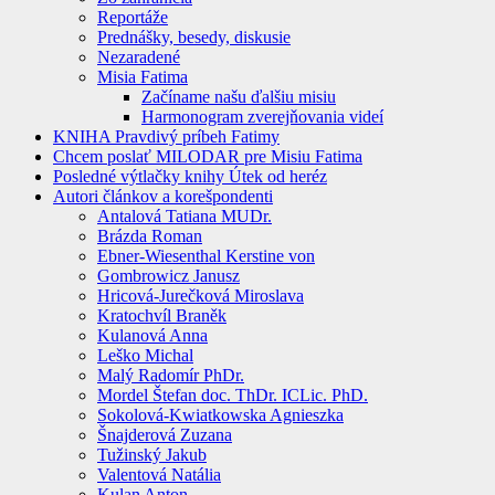
Reportáže
Prednášky, besedy, diskusie
Nezaradené
Misia Fatima
Začíname našu ďalšiu misiu
Harmonogram zverejňovania videí
KNIHA Pravdivý príbeh Fatimy
Chcem poslať MILODAR pre Misiu Fatima
Posledné výtlačky knihy Útek od heréz
Autori článkov a korešpondenti
Antalová Tatiana MUDr.
Brázda Roman
Ebner-Wiesenthal Kerstine von
Gombrowicz Janusz
Hricová-Jurečková Miroslava
Kratochvíl Braněk
Kulanová Anna
Leško Michal
Malý Radomír PhDr.
Mordel Štefan doc. ThDr. ICLic. PhD.
Sokolová-Kwiatkowska Agnieszka
Šnajderová Zuzana
Tužinský Jakub
Valentová Natália
Kulan Anton