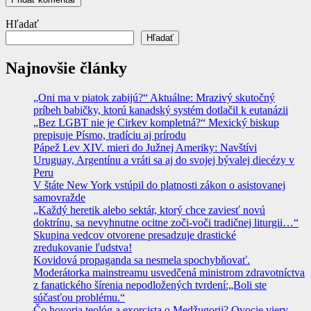
Hľadať
Hľadať
Najnovšie články
„Oni ma v piatok zabijú?“ Aktuálne: Mrazivý skutočný
príbeh babičky, ktorú kanadský systém dotlačil k eutanázii
„Bez LGBT nie je Cirkev kompletná?“ Mexický biskup
prepisuje Písmo, tradíciu aj prírodu
Pápež Lev XIV. mieri do Južnej Ameriky: Navštívi
Uruguay, Argentínu a vráti sa aj do svojej bývalej diecézy v
Peru
V štáte New York vstúpil do platnosti zákon o asistovanej
samovražde
„Každý heretik alebo sektár, ktorý chce zaviesť novú
doktrínu, sa nevyhnutne ocitne zoči-voči tradičnej liturgii…“
Skupina vedcov otvorene presadzuje drastické
zredukovanie ľudstva!
Kovidová propaganda sa nesmela spochybňovať.
Moderátorka mainstreamu usvedčená ministrom zdravotníctva
z fanatického šírenia nepodložených tvrdení:„Boli ste
súčasťou problému.“
Čo hovoria teológ a exorcista o Medžugorii? Ovocie viery,