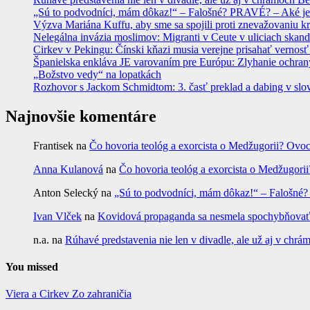
„Sú to podvodníci, mám dôkaz!“ – Falošné? PRAVÉ? – Aké je
Výzva Mariána Kuffu, aby sme sa spojili proti znevažovaniu k
Nelegálna invázia moslimov: Migranti v Ceute v uliciach skan
Cirkev v Pekingu: Čínski kňazi musia verejne prisahať vernosť
Španielska enkláva JE varovaním pre Európu: Zlyhanie ochrany
„Božstvo vedy“ na lopatkách
Rozhovor s Jackom Schmidtom: 3. časť preklad a dabing v slo
Najnovšie komentáre
Frantisek
na
Čo hovoria teológ a exorcista o Medžugorii? Ovoc
Anna Kulanová
na
Čo hovoria teológ a exorcista o Medžugorii
Anton Selecký
na
„Sú to podvodníci, mám dôkaz!“ – Falošné
Ivan Vlček
na
Kovidová propaganda sa nesmela spochybňovať. 
n.a.
na
Rúhavé predstavenia nie len v divadle, ale už aj v c
You missed
Viera a Cirkev
Zo zahraničia