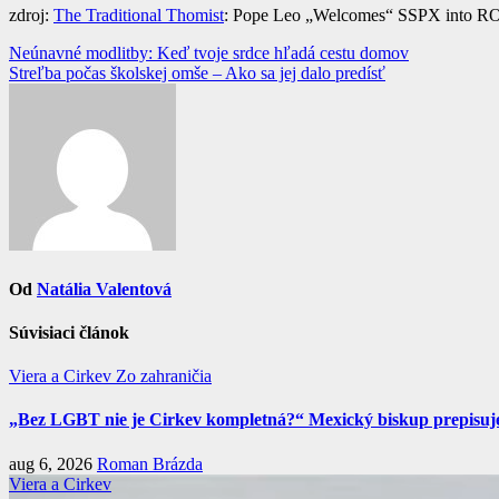
zdroj:
The Traditional Thomist
: Pope Leo „Welcomes“ SSPX into ROM
Navigácia
Neúnavné modlitby: Keď tvoje srdce hľadá cestu domov
Streľba počas školskej omše – Ako sa jej dalo predísť
v
článku
Od
Natália Valentová
Súvisiaci článok
Viera a Cirkev
Zo zahraničia
„Bez LGBT nie je Cirkev kompletná?“ Mexický biskup prepisuje 
aug 6, 2026
Roman Brázda
Viera a Cirkev