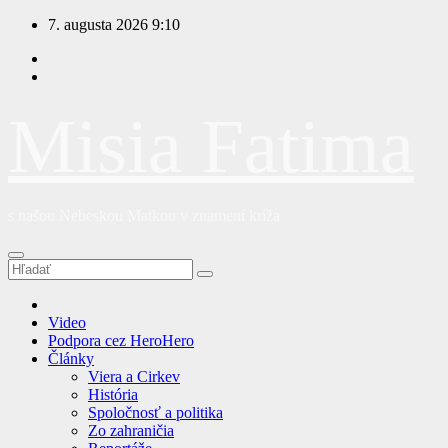
Prejsť
7. augusta 2026
9:10
na
obsah
Misia Fatima
s našou Nebeskou Matkou v znamení kríža
Video
Podpora cez HeroHero
Články
Viera a Cirkev
História
Spoločnosť a politika
Zo zahraničia