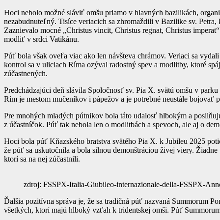
Hoci nebolo možné sláviť omšu priamo v hlavných bazilikách, organizá
nezabudnuteľný. Tisíce veriacich sa zhromaždili v Bazilike sv. Petra,
Zaznievalo mocné „Christus vincit, Christus regnat, Christus imperat“ 
modliť v srdci Vatikánu.
Púť bola však oveľa viac ako len návšteva chrámov. Veriaci sa vydal
kontrol sa v uliciach Ríma ozýval radostný spev a modlitby, ktoré spáj
zúčastnených.
Predchádzajúci deň slávila Spoločnosť sv. Pia X. svätú omšu v parku
Rím je mestom mučeníkov i pápežov a je potrebné neustále bojovať p
Pre mnohých mladých pútnikov bola táto udalosť hlbokým a posilňujúc
z účastníčok. Púť tak nebola len o modlitbách a spevoch, ale aj o demo
Hoci bola púť Kňazského bratstva svätého Pia X. k Jubileu 2025 potic
že púť sa uskutočnila a bola silnou demonštráciou živej viery. Žiadn
ktorí sa na nej zúčastnili.
zdroj: FSSPX-Italia-Giubileo-internazionale-della-FSSPX-An
Ďalšia pozitívna správa je, že sa tradičná púť nazvaná Summorum Pont
všetkých, ktorí majú hlboký vzťah k tridentskej omši. Púť Summorum Po