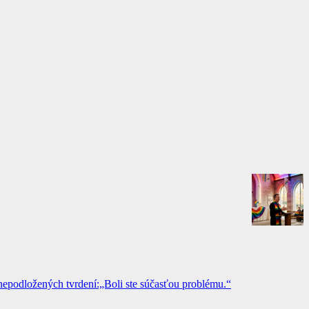
epodložených tvrdení:„Boli ste súčasťou problému.“