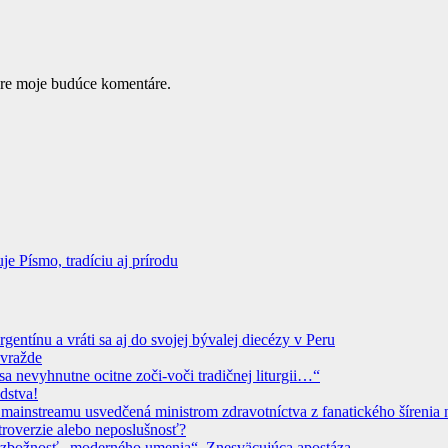
pre moje budúce komentáre.
 Písmo, tradíciu aj prírodu
ntínu a vráti sa aj do svojej bývalej diecézy v Peru
ovražde
sa nevyhnutne ocitne zoči-voči tradičnej liturgii…“
dstva!
instreamu usvedčená ministrom zdravotníctva z fanatického šírenia n
troverzie alebo neposlušnosť?
 Bezbožnosť „moderného umenia“. Znesväcujúca apostáza