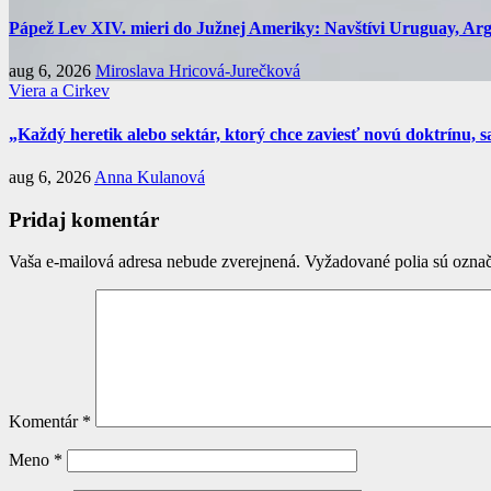
Pápež Lev XIV. mieri do Južnej Ameriky: Navštívi Uruguay, Argen
aug 6, 2026
Miroslava Hricová-Jurečková
Viera a Cirkev
„Každý heretik alebo sektár, ktorý chce zaviesť novú doktrínu, s
aug 6, 2026
Anna Kulanová
Pridaj komentár
Vaša e-mailová adresa nebude zverejnená.
Vyžadované polia sú ozna
Komentár
*
Meno
*