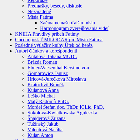
Reportáže
Prednášky, besedy, diskusie
Nezaradené
Misia Fatima
Začíname našu ďalšiu misiu
Harmonogram zverejňovania videí
KNIHA Pravdivý príbeh Fatimy
Chcem poslať MILODAR pre Misiu Fatima
Posledné výtlačky knihy Útek od heréz
Autori článkov a korešpondenti
Antalová Tatiana MUDr.
Brázda Roman
Ebner-Wiesenthal Kerstine von
Gombrowicz Janusz
Hricová-Jurečková Miroslava
Kratochvíl Braněk
Kulanová Anna
Leško Michal
Malý Radomír PhDr.
Mordel Štefan doc. ThDr. ICLic. PhD.
Sokolová-Kwiatkowska Agnieszka
Šnajderová Zuzana
Tužinský Jakub
Valentová Natália
Kulan Anton