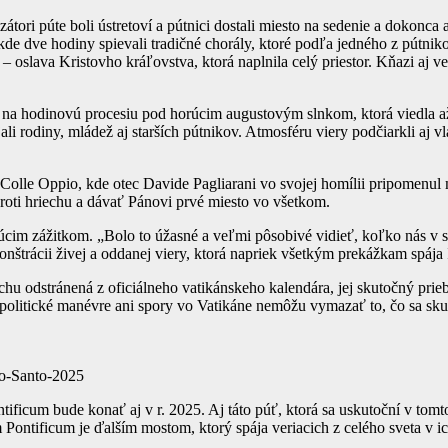
tori púte boli ústretoví a pútnici dostali miesto na sedenie a dokonca 
 kde dve hodiny spievali tradičné chorály, ktoré podľa jedného z pútnik
– oslava Kristovho kráľovstva, ktorá naplnila celý priestor. Kňazi aj v
i na hodinovú procesiu pod horúcim augustovým slnkom, ktorá viedla až
ali rodiny, mládež aj starších pútnikov. Atmosféru viery podčiarkli aj v
 Colle Oppio, kde otec Davide Pagliarani vo svojej homílii pripomenul
roti hriechu a dávať Pánovi prvé miesto vo všetkom.
im zážitkom. „Bolo to úžasné a veľmi pôsobivé vidieť, koľko nás v sku
nštrácii živej a oddanej viery, ktorá napriek všetkým prekážkam spája ľu
hu odstránená z oficiálneho vatikánskeho kalendára, jej skutočný prie
e politické manévre ani spory vo Vatikáne nemôžu vymazať to, čo sa sku
no-Santo-2025
ificum bude konať aj v r. 2025. Aj táto púť, ktorá sa uskutoční v tomt
ntificum je ďalším mostom, ktorý spája veriacich z celého sveta v ich 