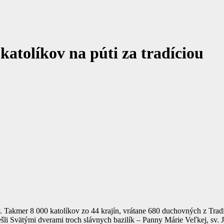
katolíkov na púti za tradíciou
. Takmer 8 000 katolíkov zo 44 krajín, vrátane 680 duchovných z Tradičn
prešli Svätými dverami troch slávnych bazilík – Panny Márie Veľkej, sv. 