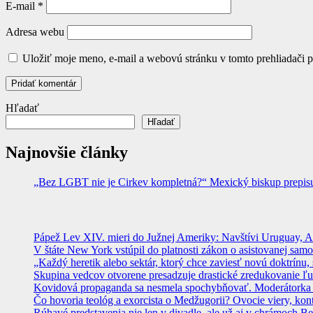
E-mail
*
Adresa webu
Uložiť moje meno, e-mail a webovú stránku v tomto prehliadači 
Hľadať
Hľadať
Najnovšie články
„Bez LGBT nie je Cirkev kompletná?“ Mexický biskup prepisuje
Pápež Lev XIV. mieri do Južnej Ameriky: Navštívi Uruguay, Arge
V štáte New York vstúpil do platnosti zákon o asistovanej sam
„Každý heretik alebo sektár, ktorý chce zaviesť novú doktrínu, 
Skupina vedcov otvorene presadzuje drastické zredukovanie ľu
Kovidová propaganda sa nesmela spochybňovať. Moderátorka ma
Čo hovoria teológ a exorcista o Medžugorii? Ovocie viery, kon
Rúhavé predstavenia nie len v divadle, ale už aj v chrámoch