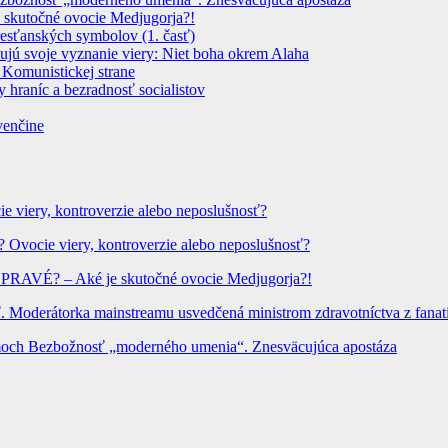
 skutočné ovocie Medjugorja?!
resťanských symbolov (1. časť)
dujú svoje vyznanie viery: Niet boha okrem Alaha
 Komunistickej strane
 hraníc a bezradnosť socialistov
venčine
ie viery, kontroverzie alebo neposlušnosť?
? Ovocie viery, kontroverzie alebo neposlušnosť?
? PRAVÉ? – Aké je skutočné ovocie Medjugorja?!
Moderátorka mainstreamu usvedčená ministrom zdravotníctva z fanatic
hrámoch Bezbožnosť „moderného umenia“. Znesväcujúca apostáza