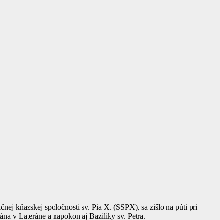
ej kňazskej spoločnosti sv. Pia X. (SSPX), sa zišlo na púti pri
Jána v Lateráne a napokon aj Baziliky sv. Petra.