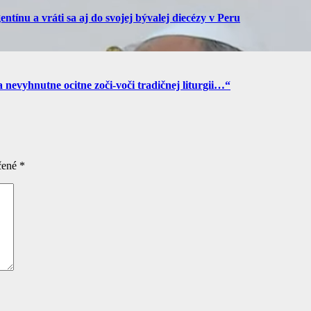
tínu a vráti sa aj do svojej bývalej diecézy v Peru
a nevyhnutne ocitne zoči-voči tradičnej liturgii…“
čené
*