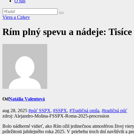
O nás
Viera a Cirkev
Rím plný spevu a nádeje: Tisíce 
Od
Natália Valentová
aug 28, 2025
#púť SSPX
,
#SSPX
,
#Tradičná omša
,
#tradičná púť
zdroj: Alejandro-Molina-FSSPX-Roma-2025-procession
Bolo nádherné vidieť, ako Rím ožil jedinečnou atmosférou živej viery
príležitosti jubilejného roka 2025. V priebehu troch dní navštívili a 