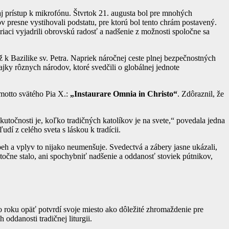
aj prístup k mikrofónu. Štvrtok 21. augusta bol pre mnohých
ov presne vystihovali podstatu, pre ktorú bol tento chrám postavený.
eriaci vyjadrili obrovskú radosť a nadšenie z možnosti spoločne sa
 k Bazilike sv. Petra. Napriek náročnej ceste plnej bezpečnostných
lajky rôznych národov, ktoré svedčili o globálnej jednote
 motto svätého Pia X.:
„Instaurare Omnia in Christo“
. Zdôraznil, že
točnosti je, koľko tradičných katolíkov je na svete,“ povedala jedna
dí z celého sveta s láskou k tradícii.
beh a vplyv to nijako neumenšuje. Svedectvá a zábery jasne ukázali,
točne stalo, ani spochybniť nadšenie a oddanosť stoviek pútnikov,
o roku opäť potvrdí svoje miesto ako dôležité zhromaždenie pre
oddanosti tradičnej liturgii.