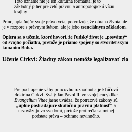
Toto uznanie nie je len kultúrna formalita; je to
základný pilier pre celú právnu a antropologickú víziu
krajiny.
Princ, uplatňujúc svoje právo veta, potvrdzuje, že obrana života nie
je v rozpore s právnym štátom, ale je jeho
esenciálnym základom
.
Opiera sa o učenie, ktoré hovorí, že ľudský život je „posvätný“
od svojho počiatku, pretože je priamo spojený so stvoriteľským
konaním Boha.
Učenie Cirkvi: Žiadny zákon nemôže legalizovať zlo
Pre pochopenie váhy princovho rozhodnutia je kľúčová
doktrína Cirkvi. Svätý Ján Pavol II. vo svojej encyklike
Evangelium Vitae
jasne uvádza, že potratové zákony sú
„úplne postrádajúce skutočnú právnu platnosť“
a
nezaväzujú vo svedomí, pretože protirečia samotnej
podstate práva – ochrane nevinného.