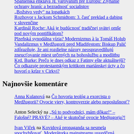
Španielska enkláva JE varovaním pre Európu: Zlyhanie
ochrany hraníc a bezradnosť socialistov
„Božstvo vedy“ na lopatkách
Rozhovor s Jackom Schmidtom: 3. časť preklad a dabing
v slovenčine
Kardinál Roche: Aká je budúcnosť tradičnej svätej omše
pod novým pontifikátom?
Plzeňská synodálna vízia? Modernizmus à la Tomáš Holub
Vandalizmus v Medžugorii pred Mladifestom: Biskup Palić
zdôrazňuje, že ani rozdielne názory neospravedlňujú
zneucťovanie miest určených na bohoslužbu a modlitbu
Krd. Burke: Prečo je dnes odkaz z Fatimy ešte aktuálnejší?
Čo odkazuje protestantským kritikom mariánskej úcty a čo
hovorí o kríze v Cirkvi?
Najnovšie komentáre
Anna Kulanová
na
Čo hovoria teológ a exorcista o
Medžugorii? Ovocie viery, kontroverzie alebo neposlušnosť?
Anton Selecký
na
„Sú to podvodníci, mám dôkaz!“ –
Falošné? PRAVÉ? – Aké je skutočné ovocie Medjugorja?!
Ivan Vlček
na
Kovidová propaganda sa nesmela
spochybňovať. Moderátorka mainstreamu usvedčená