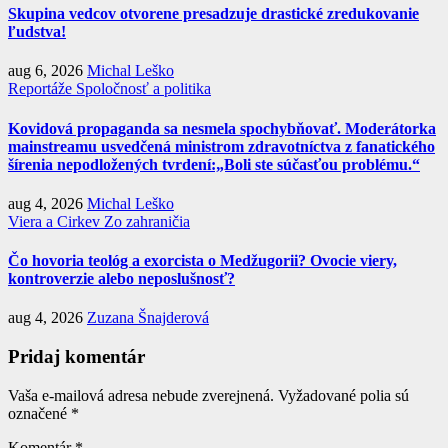
Skupina vedcov otvorene presadzuje drastické zredukovanie
ľudstva!
aug 6, 2026
Michal Leško
Reportáže
Spoločnosť a politika
Kovidová propaganda sa nesmela spochybňovať. Moderátorka
mainstreamu usvedčená ministrom zdravotníctva z fanatického
šírenia nepodložených tvrdení:„Boli ste súčasťou problému.“
aug 4, 2026
Michal Leško
Viera a Cirkev
Zo zahraničia
Čo hovoria teológ a exorcista o Medžugorii? Ovocie viery,
kontroverzie alebo neposlušnosť?
aug 4, 2026
Zuzana Šnajderová
Pridaj komentár
Vaša e-mailová adresa nebude zverejnená.
Vyžadované polia sú
označené
*
Komentár
*