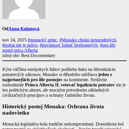
Od
Anna Kulanová
nov 24, 2025
#monacký princ
,
#Monako chráni nenarodených
,
#potrat nie je právo
,
#povinnosť brániť bezbranných
,
#pro-life
postoj prica Alberta
zdroj obr: Best-Documentary
Kým väčšina európskych štátov podlieha tlaku na liberalizáciu
potratových zákonov, Monako si dlhodobo udržiava
jeden z
najprísnejších pro-life postojov
na kontinente. Nedávne
rozhodnutie
Princa Alberta II. vetovať legalizáciu potratov
nie je
len politickým aktom, ale mocným potvrdením základných
civilizačných princípov a ochrany ľudského života.
Historický postoj Monaka: Ochrana života
nadovšetko
Monacká legislatíva bola tradične nekompromisná. Donedávna bol