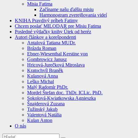
Misia Fatima
Začíname našu ďalšiu misiu
Harmonogram zverejňovania videí
KNIHA Pravdivý príbeh Fatimy
Chcem poslať MILODAR pre Misiu Fatima
Posledné výtlačky knihy Útek od heréz
Autori článkov a korešpondenti
Antalová Tatiana MUDr.
Brázda Roman
Ebner-Wiesenthal Kerstine von
Gombrowicz Janusz
Hricová-Jurečková Miroslava
Kratochvíl Braněk
Kulanová Anna
Leško Michal
Malý Radomír PhDr.
Mordel Štefan doc. ThDr. ICLic. PhD.
Sokolová-Kwiatkowska Agnieszka
Šnajderová Zuzana
Tužinský Jakub
Valentová Natália
Kulan Anton
O nás