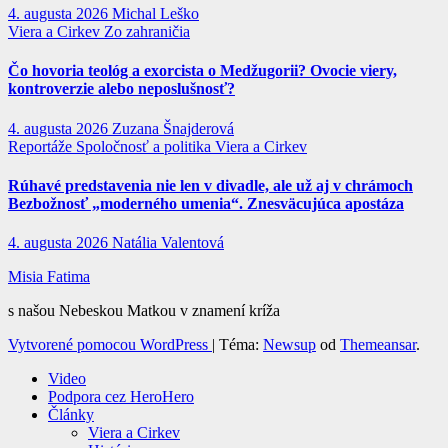
4. augusta 2026
Michal Leško
Viera a Cirkev
Zo zahraničia
Čo hovoria teológ a exorcista o Medžugorii? Ovocie viery,
kontroverzie alebo neposlušnosť?
4. augusta 2026
Zuzana Šnajderová
Reportáže
Spoločnosť a politika
Viera a Cirkev
Rúhavé predstavenia nie len v divadle, ale už aj v chrámoch
Bezbožnosť „moderného umenia“. Znesväcujúca apostáza
4. augusta 2026
Natália Valentová
Misia Fatima
s našou Nebeskou Matkou v znamení kríža
Vytvorené pomocou WordPress
|
Téma:
Newsup
od
Themeansar
.
Video
Podpora cez HeroHero
Články
Viera a Cirkev