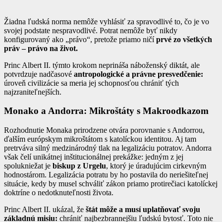
Žiadna ľudská norma nemôže vyhlásiť za spravodlivé to, čo je vo
svojej podstate nespravodlivé. Potrat nemôže byť nikdy
konfigurovaný ako „právo“, pretože priamo ničí
prvé zo všetkých
práv – právo na život.
Princ Albert II. týmto krokom neprináša náboženský diktát, ale
potvrdzuje nadčasové
antropologické a právne presvedčenie:
úroveň civilizácie sa meria jej schopnosťou chrániť tých
najzraniteľnejších.
Monako a Andorra: Mikroštáty s Makroodkazom
Rozhodnutie Monaka prirodzene otvára porovnanie s Andorrou,
ďalším európskym mikroštátom s katolíckou identitou. Aj tam
pretrváva silný medzinárodný tlak na legalizáciu potratov. Andorra
však čelí unikátnej inštitucionálnej prekážke: jedným z jej
spolukniežat je
biskup z Urgelu
, ktorý je úradujúcim cirkevným
hodnostárom. Legalizácia potratu by ho postavila do neriešiteľnej
situácie, kedy by musel schváliť zákon priamo protirečiaci katolíckej
doktríne o nedotknuteľnosti života.
Princ Albert II. ukázal, že
štát môže a musí uplatňovať svoju
základnú misiu:
chrániť najbezbrannejšiu ľudskú bytosť. Toto nie