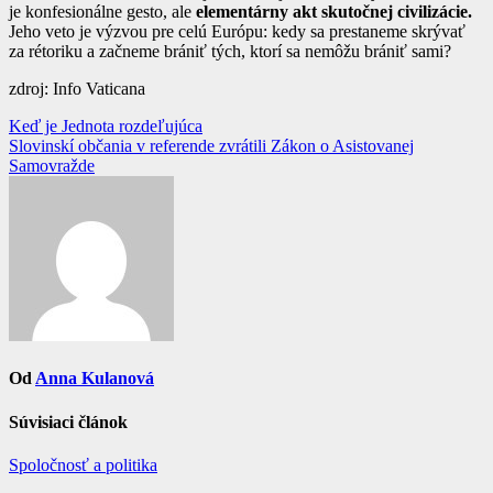
je konfesionálne gesto, ale
elementárny akt skutočnej civilizácie.
Jeho veto je výzvou pre celú Európu: kedy sa prestaneme skrývať
za rétoriku a začneme brániť tých, ktorí sa nemôžu brániť sami?
zdroj: Info Vaticana
Navigácia
Keď je Jednota rozdeľujúca
Slovinskí občania v referende zvrátili Zákon o Asistovanej
v
Samovražde
článku
Od
Anna Kulanová
Súvisiaci článok
Spoločnosť a politika