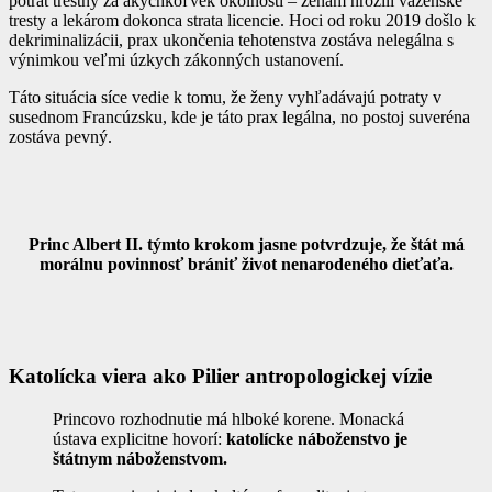
potrat trestný za akýchkoľvek okolností – ženám hrozili väzenské
tresty a lekárom dokonca strata licencie. Hoci od roku 2019 došlo k
dekriminalizácii, prax ukončenia tehotenstva zostáva nelegálna s
výnimkou veľmi úzkych zákonných ustanovení.
Táto situácia síce vedie k tomu, že ženy vyhľadávajú potraty v
susednom Francúzsku, kde je táto prax legálna, no postoj suveréna
zostáva pevný.
Princ Albert II. týmto krokom jasne potvrdzuje, že štát má
morálnu povinnosť brániť život nenarodeného dieťaťa.
Katolícka viera ako Pilier antropologickej vízie
Princovo rozhodnutie má hlboké korene. Monacká
ústava explicitne hovorí:
katolícke náboženstvo je
štátnym náboženstvom.