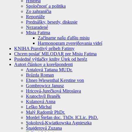
História
Spoločnosť a politika
Zo zahraničia
Reportáže
Prednášky, besedy, diskusie
Nezaradené
Misia Fatima
Začíname našu ďalšiu misiu
Harmonogram zverejňovania videí
KNIHA Pravdivý príbeh Fatimy
Chcem poslať MILODAR pre Misiu Fatima
Posledné výtlačky knihy Útek od heréz
Autori článkov a korešpondenti
Antalová Tatiana MUDr.
Brázda Roman
Ebner-Wiesenthal Kerstine von
Gombrowicz Janusz
Hricová-Jurečková Miroslava
Kratochvíl Braněk
Kulanová Anna
Leško Michal
Malý Radomír PhDr.
Mordel Štefan doc. ThDr. ICLic. PhD.
Sokolová-Kwiatkowska Agnieszka
Šnajderová Zuzana