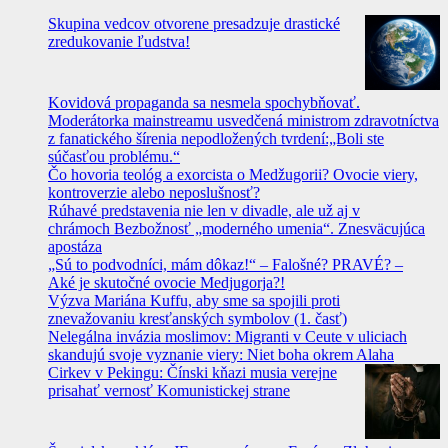
Skupina vedcov otvorene presadzuje drastické
zredukovanie ľudstva!
Kovidová propaganda sa nesmela spochybňovať.
Moderátorka mainstreamu usvedčená ministrom zdravotníctva
z fanatického šírenia nepodložených tvrdení:„Boli ste
súčasťou problému.“
Čo hovoria teológ a exorcista o Medžugorii? Ovocie viery,
kontroverzie alebo neposlušnosť?
Rúhavé predstavenia nie len v divadle, ale už aj v
chrámoch Bezbožnosť „moderného umenia“. Znesväcujúca
apostáza
„Sú to podvodníci, mám dôkaz!“ – Falošné? PRAVÉ? –
Aké je skutočné ovocie Medjugorja?!
Výzva Mariána Kuffu, aby sme sa spojili proti
znevažovaniu kresťanských symbolov (1. časť)
Nelegálna invázia moslimov: Migranti v Ceute v uliciach
skandujú svoje vyznanie viery: Niet boha okrem Alaha
Cirkev v Pekingu: Čínski kňazi musia verejne
prisahať vernosť Komunistickej strane