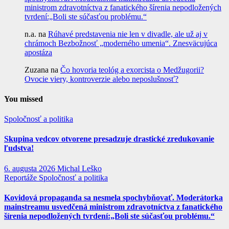
ministrom zdravotníctva z fanatického šírenia nepodložených
tvrdení:„Boli ste súčasťou problému.“
n.a.
na
Rúhavé predstavenia nie len v divadle, ale už aj v
chrámoch Bezbožnosť „moderného umenia“. Znesväcujúca
apostáza
Zuzana
na
Čo hovoria teológ a exorcista o Medžugorii?
Ovocie viery, kontroverzie alebo neposlušnosť?
You missed
Spoločnosť a politika
Skupina vedcov otvorene presadzuje drastické zredukovanie
ľudstva!
6. augusta 2026
Michal Leško
Reportáže
Spoločnosť a politika
Kovidová propaganda sa nesmela spochybňovať. Moderátorka
mainstreamu usvedčená ministrom zdravotníctva z fanatického
šírenia nepodložených tvrdení:„Boli ste súčasťou problému.“