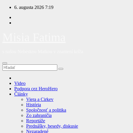
Prejsť
6. augusta 2026
7:19
na
obsah
Misia Fatima
s našou Nebeskou Matkou v znamení kríža
Video
Podpora cez HeroHero
Články
Viera a Cirkev
História
Spoločnosť a politika
Zo zahraničia
Reportáže
Prednášky, besedy, diskusie
Nezaradené