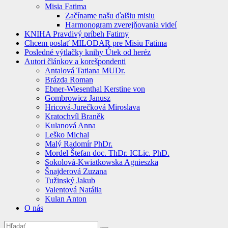
Misia Fatima
Začíname našu ďalšiu misiu
Harmonogram zverejňovania videí
KNIHA Pravdivý príbeh Fatimy
Chcem poslať MILODAR pre Misiu Fatima
Posledné výtlačky knihy Útek od heréz
Autori článkov a korešpondenti
Antalová Tatiana MUDr.
Brázda Roman
Ebner-Wiesenthal Kerstine von
Gombrowicz Janusz
Hricová-Jurečková Miroslava
Kratochvíl Braněk
Kulanová Anna
Leško Michal
Malý Radomír PhDr.
Mordel Štefan doc. ThDr. ICLic. PhD.
Sokolová-Kwiatkowska Agnieszka
Šnajderová Zuzana
Tužinský Jakub
Valentová Natália
Kulan Anton
O nás