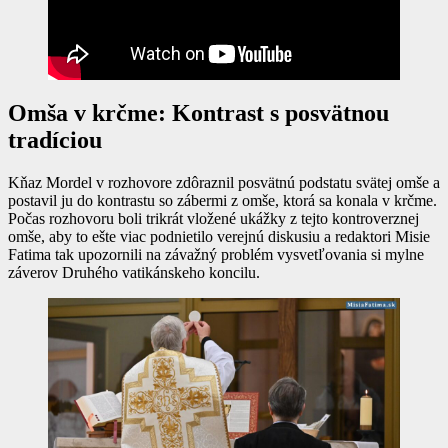
Omša v krčme: Kontrast s posvätnou
tradíciou
Kňaz Mordel v rozhovore zdôraznil posvätnú podstatu svätej omše a
postavil ju do kontrastu so zábermi z omše, ktorá sa konala v krčme.
Počas rozhovoru boli trikrát vložené ukážky z tejto kontroverznej
omše, aby to ešte viac podnietilo verejnú diskusiu a redaktori Misie
Fatima tak upozornili na závažný problém vysvetľovania si mylne
záverov Druhého vatikánskeho koncilu.