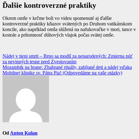
Ďalšie kontroverzné praktiky
Okrem omše v krčme boli vo videu spomenuté aj ďalšie
kontroverzné praktiky kňazov svätených po Druhom vatikánskom
koncile, ako napríklad omša slúžená na nafukovačke v mori, tance v
kostole a prítomnosť dúhových vlajok počas svätej omše.
Navigácia
Nádej v tieni smrti – Brno sa modlí za nenarodených: Zmierna púť
za nevinných tesne pred Zvestovaním
v
Mozambik na hrane: Zbabrané rituály, zabíjané deti a nádej vďaka
článku
Mobilnej klinike sv. Pátra Pia! (Odpovedáme na vaše otázky)
Od
Anton Kulan