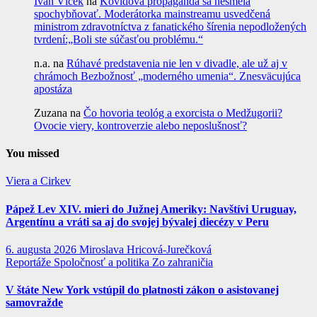
Ivan Vlček
na
Kovidová propaganda sa nesmela
spochybňovať. Moderátorka mainstreamu usvedčená
ministrom zdravotníctva z fanatického šírenia nepodložených
tvrdení:„Boli ste súčasťou problému.“
n.a.
na
Rúhavé predstavenia nie len v divadle, ale už aj v
chrámoch Bezbožnosť „moderného umenia“. Znesväcujúca
apostáza
Zuzana
na
Čo hovoria teológ a exorcista o Medžugorii?
Ovocie viery, kontroverzie alebo neposlušnosť?
You missed
Viera a Cirkev
Pápež Lev XIV. mieri do Južnej Ameriky: Navštívi Uruguay,
Argentínu a vráti sa aj do svojej bývalej diecézy v Peru
6. augusta 2026
Miroslava Hricová-Jurečková
Reportáže
Spoločnosť a politika
Zo zahraničia
V štáte New York vstúpil do platnosti zákon o asistovanej
samovražde