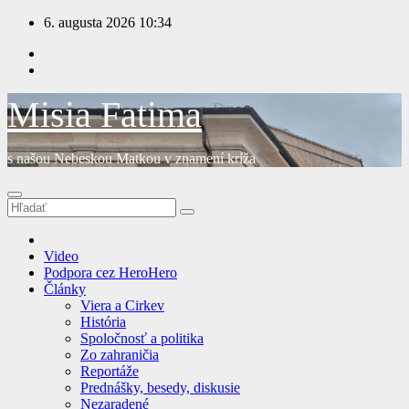
Prejsť
6. augusta 2026
10:34
na
obsah
Misia Fatima
s našou Nebeskou Matkou v znamení kríža
Video
Podpora cez HeroHero
Články
Viera a Cirkev
História
Spoločnosť a politika
Zo zahraničia
Reportáže
Prednášky, besedy, diskusie
Nezaradené