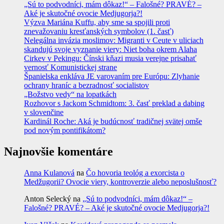
„Sú to podvodníci, mám dôkaz!“ – Falošné? PRAVÉ? –
Aké je skutočné ovocie Medjugorja?!
Výzva Mariána Kuffu, aby sme sa spojili proti
znevažovaniu kresťanských symbolov (1. časť)
Nelegálna invázia moslimov: Migranti v Ceute v uliciach
skandujú svoje vyznanie viery: Niet boha okrem Alaha
Cirkev v Pekingu: Čínski kňazi musia verejne prisahať
vernosť Komunistickej strane
Španielska enkláva JE varovaním pre Európu: Zlyhanie
ochrany hraníc a bezradnosť socialistov
„Božstvo vedy“ na lopatkách
Rozhovor s Jackom Schmidtom: 3. časť preklad a dabing
v slovenčine
Kardinál Roche: Aká je budúcnosť tradičnej svätej omše
pod novým pontifikátom?
Najnovšie komentáre
Anna Kulanová
na
Čo hovoria teológ a exorcista o
Medžugorii? Ovocie viery, kontroverzie alebo neposlušnosť?
Anton Selecký
na
„Sú to podvodníci, mám dôkaz!“ –
Falošné? PRAVÉ? – Aké je skutočné ovocie Medjugorja?!