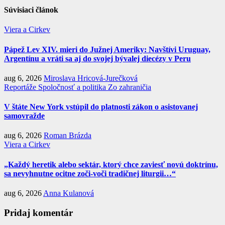
Súvisiaci článok
Viera a Cirkev
Pápež Lev XIV. mieri do Južnej Ameriky: Navštívi Uruguay,
Argentínu a vráti sa aj do svojej bývalej diecézy v Peru
aug 6, 2026
Miroslava Hricová-Jurečková
Reportáže
Spoločnosť a politika
Zo zahraničia
V štáte New York vstúpil do platnosti zákon o asistovanej
samovražde
aug 6, 2026
Roman Brázda
Viera a Cirkev
„Každý heretik alebo sektár, ktorý chce zaviesť novú doktrínu,
sa nevyhnutne ocitne zoči-voči tradičnej liturgii…“
aug 6, 2026
Anna Kulanová
Pridaj komentár