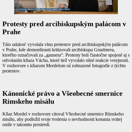
Protesty pred arcibiskupským palácom v
Prahe
Táto udalosť vyvolala vlnu protestov pred arcibiskupským palácom
v Prahe, kde demonštranti kritizovali arcibiskupa Graubnera,
ktorého označovali za „gaunera“. Protesty boli čiastočne spojené aj s
odvolaním kňaza Váchu, ktoré tiež vyvolalo silné reakcie verejnosti.
V rozhovore s kňazom Mordelom sú zobrazené fotografie z týchto
protestov.
Kánonické právo a Všeobecné smernice
Rímskeho misálu
Kňaz Mordel v rozhovore citoval Všeobecné smernice Rímskeho
misálu, aby podložil svoje tvrdenia o nevhodnosti konania svätej
omše v takomto prostredí.