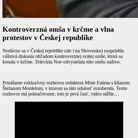
Kontroverzná omša v krčme a vlna
protestov v Českej republike
Nedávno sa v Českej republike (ale i na Slovensku) rozprúdila
vášnivá diskusia ohľadom kontroverznej svätej omše, ktorá sa
konala v krčme. Televízia Noe odvysielala túto omšu naživo.
Prinášame exkluzívny rozhovor redaktora Misie Fatima s kňazom
Štefanom Mordelom, v ktorom sa táto udalosť rozoberala. Tento
rozhovor má pokračovanie, toto je prvá časť, video nižšie…