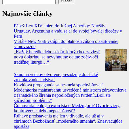
Hľadať
Najnovšie články
Pápež Lev XIV. mieri do Južnej Ameriky: Navštívi
Uruguay, Argentínu a vráti sa aj do svojej bývalej diecézy v
Peru
V štáte New York vstúpil do platnosti zákon o asistovanej
samovražde
„Každý heretik alebo sektár, ktorý chce zaviesť
novú doktrínu, sa nevyhnutne ocitne zoči-voči
tradičnej liturgii…“
Skupina vedcov otvorene presadzuje drastické
zredukovanie ľudstva!
Kovidová propaganda sa nesmela spochybňovať.
Moderátorka mainstreamu usvedčená ministrom zdravotníctva
z fanatického šírenia nepodložených tvrdení:„Boli ste
súčasťou problému.“
Čo hovoria teológ a exorcista o Medžugorii? Ovocie viery,
kontroverzie alebo neposlušnosť?
Rúhavé predstavenia nie len v divadle, ale už aj v
chrámoch Bezbožnosť „moderného umenia“. Znesväcujúca
apostáza