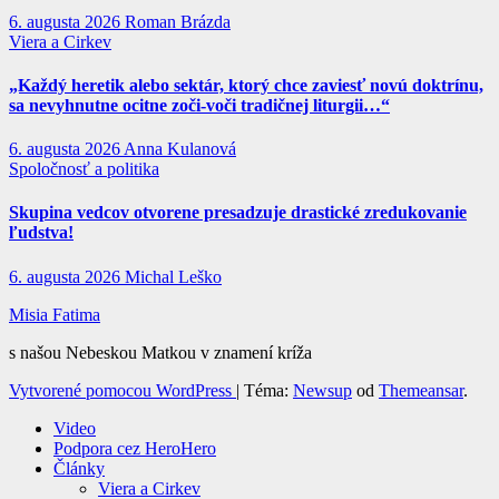
6. augusta 2026
Roman Brázda
Viera a Cirkev
„Každý heretik alebo sektár, ktorý chce zaviesť novú doktrínu,
sa nevyhnutne ocitne zoči-voči tradičnej liturgii…“
6. augusta 2026
Anna Kulanová
Spoločnosť a politika
Skupina vedcov otvorene presadzuje drastické zredukovanie
ľudstva!
6. augusta 2026
Michal Leško
Misia Fatima
s našou Nebeskou Matkou v znamení kríža
Vytvorené pomocou WordPress
|
Téma:
Newsup
od
Themeansar
.
Video
Podpora cez HeroHero
Články
Viera a Cirkev