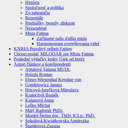
História
Spoločnosť a politika
Zo zahraničia
Reportáže
Prednášky, besedy, diskusie
Nezaradené
Misia Fatima
Začíname našu ďalšiu misiu
Harmonogram zverejňovania videí
KNIHA Pravdivý príbeh Fatimy
Chcem poslať MILODAR pre Misiu Fatima
Posledné výtlačky knihy Útek od heréz
Autori článkov a korešpondenti
Antalová Tatiana MUDr.
Brázda Roman
Ebner-Wiesenthal Kerstine von
Gombrowicz Janusz
Hricová-Jurečková Miroslava
Kratochvíl Braněk
Kulanová Anna
Leško Michal
Malý Radomír PhDr.
Mordel Štefan doc. ThDr. ICLic. PhD.
Sokolová-Kwiatkowska Agnieszka
Šnajderová Zuzana