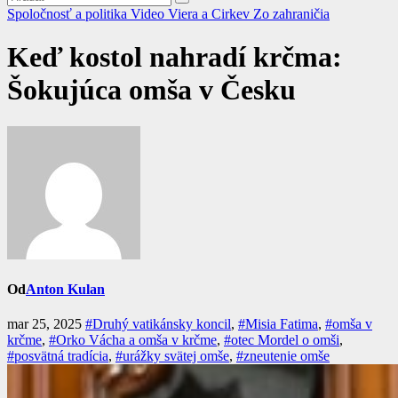
Spoločnosť a politika
Video
Viera a Cirkev
Zo zahraničia
Keď kostol nahradí krčma:
Šokujúca omša v Česku
Od
Anton Kulan
mar 25, 2025
#Druhý vatikánsky koncil
,
#Misia Fatima
,
#omša v
krčme
,
#Orko Vácha a omša v krčme
,
#otec Mordel o omši
,
#posvätná tradícia
,
#urážky svätej omše
,
#zneutenie omše