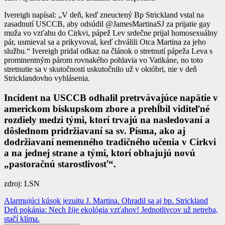
Ivereigh napísal: „V deň, keď zneuctený Bp Strickland vstal na
zasadnutí USCCB, aby odsúdil @JamesMartinaSJ za prijatie gay
muža vo vzťahu do Cirkvi, pápež Lev srdečne prijal homosexuálny
pár, usmieval sa a prikyvoval, keď chválili Otca Martina za jeho
službu.“ Ivereigh pridal odkaz na článok o stretnutí pápeža Leva s
prominentným párom rovnakého pohlavia vo Vatikáne, no toto
stretnutie sa v skutočnosti uskutočnilo už v októbri, nie v deň
Stricklandovho vyhlásenia.
Incident na USCCB odhalil pretrvávajúce napätie v
americkom biskupskom zbore a prehĺbil viditeľné
rozdiely medzi tými, ktorí trvajú na nasledovaní a
dôslednom pridržiavaní sa sv. Písma, ako aj
dodržiavaní nemenného tradičného učenia v Cirkvi
a na jednej strane a tými, ktorí obhajujú novú
„pastoračnú starostlivosť“.
zdroj: LSN
Navigácia
Alarmujúci kúsok jezuitu J. Martina. Ohradil sa aj bp. Strickland
Deň pokánia: Nech žije ekológia vzťahov! Jednotlivcov už netreba,
v
stačí klíma.