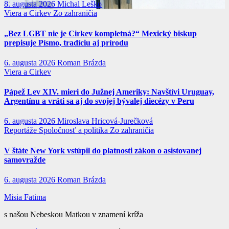
8. augusta 2026
Michal Leško
Viera a Cirkev
Zo zahraničia
„Bez LGBT nie je Cirkev kompletná?“ Mexický biskup
prepisuje Písmo, tradíciu aj prírodu
6. augusta 2026
Roman Brázda
Viera a Cirkev
Pápež Lev XIV. mieri do Južnej Ameriky: Navštívi Uruguay,
Argentínu a vráti sa aj do svojej bývalej diecézy v Peru
6. augusta 2026
Miroslava Hricová-Jurečková
Reportáže
Spoločnosť a politika
Zo zahraničia
V štáte New York vstúpil do platnosti zákon o asistovanej
samovražde
6. augusta 2026
Roman Brázda
Misia Fatima
s našou Nebeskou Matkou v znamení kríža