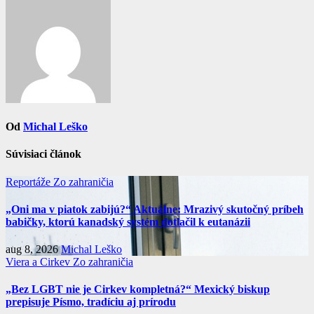
článku
Od
Michal Leško
Súvisiaci článok
Reportáže
Zo zahraničia
„Oni ma v piatok zabijú?“ Aktuálne: Mrazivý skutočný príbeh
babičky, ktorú kanadský systém dotlačil k eutanázii
aug 8, 2026
Michal Leško
Viera a Cirkev
Zo zahraničia
„Bez LGBT nie je Cirkev kompletná?“ Mexický biskup
prepisuje Písmo, tradíciu aj prírodu