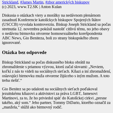
Strickland
,
#James Martin
,
#zbor amerických biskupov
(c) 2023, www.T2.SK | Anton Kulan
Diskusia o otázkach viery a morálky na nedávnom plenárnom
zasadnutí Konferencie katolíckych biskupov Spojených štátov
(USCCB) vyvolala kontroverziu. Biskup Joseph Strickland sa počas
stretnutia 12. novembra pokúsil nastoliť citlivú tému, no jeho obavy
o nedávnu birmovku otvorene homosexuálneho korešpondenta
ABC News, Gio Beniteza, boli zo strany biskupského zboru
ignorované.
Otázka bez odpovede
Biskup Strickland sa počas diskusného bloku obrátil na
zhromaždenie s priamou výzvou, ktorú začal slovami: „Neviem,
koľkí z nás to videli na sociálnych sieťach. Kňazi a iní zhromaždení,
oslavujúci birmovku muža otvorene žijúceho s iným mužom. A toto
treba riešiť.“
Gio Benitez sa po udalosti na sociálnych sieťach poďakoval
jezuitskému kňazovi a aktivistovi za práva LGBT, Jamesovi
Martinovi, za to, že ho priviedol späť do Katolíckej cirkvi „presne
takého, aký som.“ Jeho partner, Tommy DiDario, ktorého označil za
„manžela,“ slúžil ako birmovný rodič.