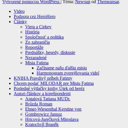
Vytvorené pomocou WordPress
|
Téma:
Newsup
od
Themeansar
.
Video
Podpora cez HeroHero
Články
Viera a Cirkev
História
Spoločnosť a politika
Zo zahraničia
Reportáže
Prednášky, besedy, diskusie
Nezaradené
Misia Fatima
Začíname našu ďalšiu misiu
Harmonogram zverejňovania videí
KNIHA Pravdivý príbeh Fatimy
Chcem poslať MILODAR pre Misiu Fatima
Posledné výtlačky knihy Útek od heréz
Autori článkov a korešpondenti
Antalová Tatiana MUDr.
Brázda Roman
Ebner-Wiesenthal Kerstine von
Gombrowicz Janusz
Hricová-Jurečková Miroslava
Kratochvíl Braněk