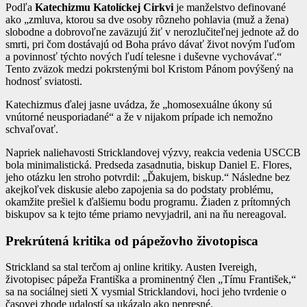
Podľa
Katechizmu Katolíckej Cirkvi
je manželstvo definované
ako „zmluva, ktorou sa dve osoby rôzneho pohlavia (muž a žena)
slobodne a dobrovoľne zaväzujú žiť v nerozlučiteľnej jednote až do
smrti, pri čom dostávajú od Boha právo dávať život novým ľuďom
a povinnosť týchto nových ľudí telesne i duševne vychovávať.“
Tento zväzok medzi pokrstenými bol Kristom Pánom povýšený na
hodnosť sviatosti.
Katechizmus ďalej jasne uvádza, že „homosexuálne úkony sú
vnútorné neusporiadané“ a že v nijakom prípade ich nemožno
schvaľovať.
Napriek naliehavosti Stricklandovej výzvy, reakcia vedenia USCCB
bola minimalistická. Predseda zasadnutia, biskup Daniel E. Flores,
jeho otázku len stroho potvrdil: „Ďakujem, biskup.“ Následne bez
akejkoľvek diskusie alebo zapojenia sa do podstaty problému,
okamžite prešiel k ďalšiemu bodu programu. Žiaden z prítomných
biskupov sa k tejto téme priamo nevyjadril, ani na ňu nereagoval.
Prekrútená kritika od pápežovho životopisca
Strickland sa stal terčom aj online kritiky. Austen Ivereigh,
životopisec pápeža Františka a prominentný člen „Tímu František,“
sa na sociálnej sieti X vysmial Stricklandovi, hoci jeho tvrdenie o
časovej zhode udalostí sa ukázalo ako nepresné.