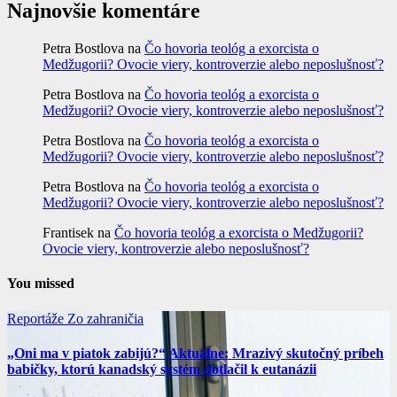
Najnovšie komentáre
Petra Bostlova
na
Čo hovoria teológ a exorcista o
Medžugorii? Ovocie viery, kontroverzie alebo neposlušnosť?
Petra Bostlova
na
Čo hovoria teológ a exorcista o
Medžugorii? Ovocie viery, kontroverzie alebo neposlušnosť?
Petra Bostlova
na
Čo hovoria teológ a exorcista o
Medžugorii? Ovocie viery, kontroverzie alebo neposlušnosť?
Petra Bostlova
na
Čo hovoria teológ a exorcista o
Medžugorii? Ovocie viery, kontroverzie alebo neposlušnosť?
Frantisek
na
Čo hovoria teológ a exorcista o Medžugorii?
Ovocie viery, kontroverzie alebo neposlušnosť?
You missed
Reportáže
Zo zahraničia
„Oni ma v piatok zabijú?“ Aktuálne: Mrazivý skutočný príbeh
babičky, ktorú kanadský systém dotlačil k eutanázii