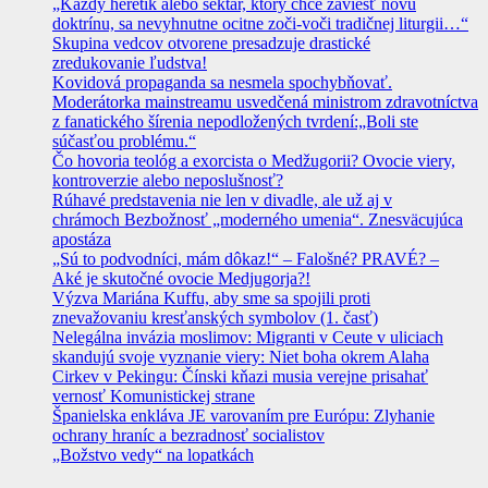
„Každý heretik alebo sektár, ktorý chce zaviesť novú
doktrínu, sa nevyhnutne ocitne zoči-voči tradičnej liturgii…“
Skupina vedcov otvorene presadzuje drastické
zredukovanie ľudstva!
Kovidová propaganda sa nesmela spochybňovať.
Moderátorka mainstreamu usvedčená ministrom zdravotníctva
z fanatického šírenia nepodložených tvrdení:„Boli ste
súčasťou problému.“
Čo hovoria teológ a exorcista o Medžugorii? Ovocie viery,
kontroverzie alebo neposlušnosť?
Rúhavé predstavenia nie len v divadle, ale už aj v
chrámoch Bezbožnosť „moderného umenia“. Znesväcujúca
apostáza
„Sú to podvodníci, mám dôkaz!“ – Falošné? PRAVÉ? –
Aké je skutočné ovocie Medjugorja?!
Výzva Mariána Kuffu, aby sme sa spojili proti
znevažovaniu kresťanských symbolov (1. časť)
Nelegálna invázia moslimov: Migranti v Ceute v uliciach
skandujú svoje vyznanie viery: Niet boha okrem Alaha
Cirkev v Pekingu: Čínski kňazi musia verejne prisahať
vernosť Komunistickej strane
Španielska enkláva JE varovaním pre Európu: Zlyhanie
ochrany hraníc a bezradnosť socialistov
„Božstvo vedy“ na lopatkách