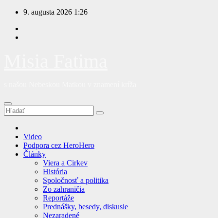
Prejsť
9. augusta 2026
1:26
na
obsah
Misia Fatima
s našou Nebeskou Matkou v znamení kríža
Video
Podpora cez HeroHero
Články
Viera a Cirkev
História
Spoločnosť a politika
Zo zahraničia
Reportáže
Prednášky, besedy, diskusie
Nezaradené