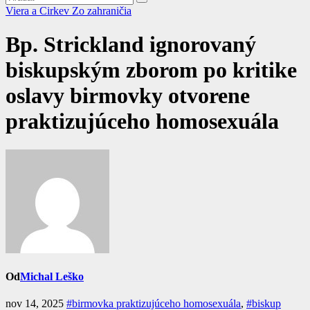
Viera a Cirkev
Zo zahraničia
Bp. Strickland ignorovaný
biskupským zborom po kritike
oslavy birmovky otvorene
praktizujúceho homosexuála
Od
Michal Leško
nov 14, 2025
#birmovka praktizujúceho homosexuála
,
#biskup