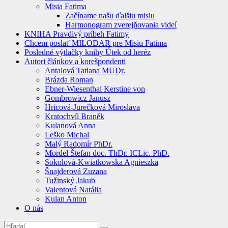
Misia Fatima
Začíname našu ďalšiu misiu
Harmonogram zverejňovania videí
KNIHA Pravdivý príbeh Fatimy
Chcem poslať MILODAR pre Misiu Fatima
Posledné výtlačky knihy Útek od heréz
Autori článkov a korešpondenti
Antalová Tatiana MUDr.
Brázda Roman
Ebner-Wiesenthal Kerstine von
Gombrowicz Janusz
Hricová-Jurečková Miroslava
Kratochvíl Braněk
Kulanová Anna
Leško Michal
Malý Radomír PhDr.
Mordel Štefan doc. ThDr. ICLic. PhD.
Sokolová-Kwiatkowska Agnieszka
Šnajderová Zuzana
Tužinský Jakub
Valentová Natália
Kulan Anton
O nás