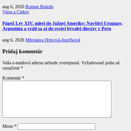
aug 6, 2026
Roman Brázda
Viera a Cirkev
Pápež Lev XIV. mieri do Južnej Ameriky: Navštívi Uruguay,
Argentínu a vráti sa aj do svojej bývalej diecézy v Peru
aug 6, 2026
Miroslava Hricová-Jurečková
Pridaj komentár
Vaša e-mailová adresa nebude zverejnená.
Vyžadované polia sú
označené
*
Komentár
*
Meno
*