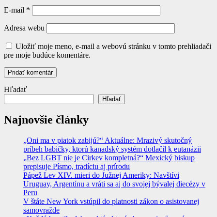
E-mail
*
Adresa webu
Uložiť moje meno, e-mail a webovú stránku v tomto prehliadači
pre moje budúce komentáre.
Hľadať
Hľadať
Najnovšie články
„Oni ma v piatok zabijú?“ Aktuálne: Mrazivý skutočný
príbeh babičky, ktorú kanadský systém dotlačil k eutanázii
„Bez LGBT nie je Cirkev kompletná?“ Mexický biskup
prepisuje Písmo, tradíciu aj prírodu
Pápež Lev XIV. mieri do Južnej Ameriky: Navštívi
Uruguay, Argentínu a vráti sa aj do svojej bývalej diecézy v
Peru
V štáte New York vstúpil do platnosti zákon o asistovanej
samovražde