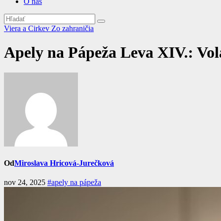
O nás
Viera a Cirkev
Zo zahraničia
Apely na Pápeža Leva XIV.: Vol
Od
Miroslava Hricová-Jurečková
nov 24, 2025
#apely na pápeža