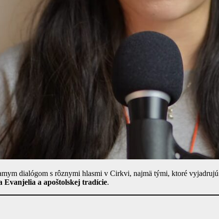
iamym dialógom s rôznymi hlasmi v Cirkvi, najmä tými, ktoré vyjadruj
 Evanjelia a apoštolskej tradície
.