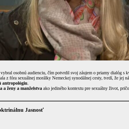
vybral osobnú audienciu, čím potvrdil svoj záujem o priamy dialóg s k
a z fóra sexuálnej morálky Nemeckej synodálnej cesty, tvrdí, že jej n
ú antropológiu
.
a a ženy a manželstva
ako jediného kontextu pre sexuálny život, pr
oktrinálnu Jasnosť