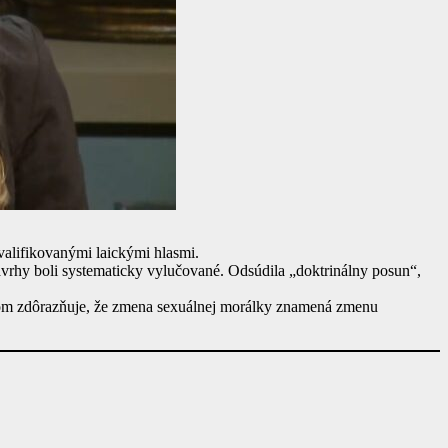
valifikovanými laickými hlasmi.
ávrhy boli systematicky vylučované. Odsúdila „doktrinálny posun“,
ičom zdôrazňuje, že zmena sexuálnej morálky znamená zmenu