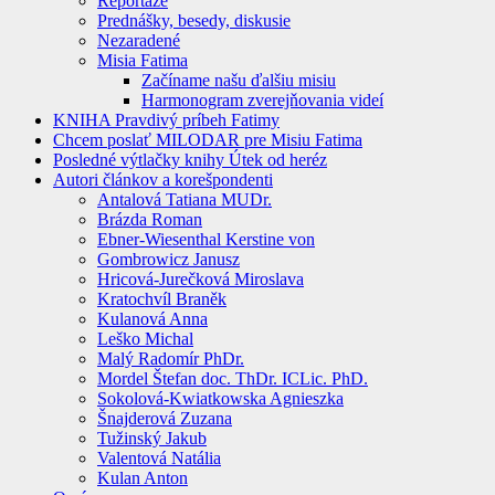
Reportáže
Prednášky, besedy, diskusie
Nezaradené
Misia Fatima
Začíname našu ďalšiu misiu
Harmonogram zverejňovania videí
KNIHA Pravdivý príbeh Fatimy
Chcem poslať MILODAR pre Misiu Fatima
Posledné výtlačky knihy Útek od heréz
Autori článkov a korešpondenti
Antalová Tatiana MUDr.
Brázda Roman
Ebner-Wiesenthal Kerstine von
Gombrowicz Janusz
Hricová-Jurečková Miroslava
Kratochvíl Braněk
Kulanová Anna
Leško Michal
Malý Radomír PhDr.
Mordel Štefan doc. ThDr. ICLic. PhD.
Sokolová-Kwiatkowska Agnieszka
Šnajderová Zuzana
Tužinský Jakub
Valentová Natália
Kulan Anton