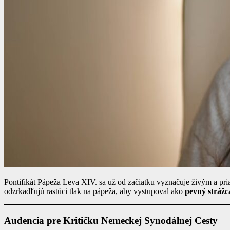
Pontifikát Pápeža Leva XIV. sa už od začiatku vyznačuje živým a pr
odzrkadľujú rastúci tlak na pápeža, aby vystupoval ako
pevný strážca
Audencia pre Kritičku Nemeckej Synodálnej Cesty