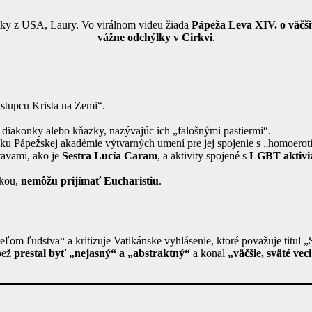
titky z USA, Laury. Vo virálnom videu žiada
Pápeža Leva XIV. o väčši
vážne odchýlky v Cirkvi
.
ástupcu Krista na Zemi“.
 diakonky alebo kňazky, nazývajúc ich „falošnými pastiermi“.
ku Pápežskej akadémie výtvarných umení pre jej spojenie s „homoer
tavami, ako je
Sestra Lucía Caram
, a aktivity spojené s
LGBT aktiv
lkou,
nemôžu prijímať Eucharistiu
.
eľom ľudstva“ a kritizuje Vatikánske vyhlásenie, ktoré považuje titu
pež
prestal byť „nejasný“ a „abstraktný“
a konal
„väčšie, sväté ve