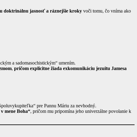
u doktrinálnu jasnosť a ráznejšie kroky
voči tomu, čo vníma ako
otickým a sadomasochistickým“ umením.
izmom
,
pričom explicitne žiada exkomunikáciu jezuitu Jamesa
l „Spoluvykupiteľka“ pre Pannu Máriu za nevhodný.
ci v mene Boha“
, pričom mu pripomína jeho univerzálne povolanie k