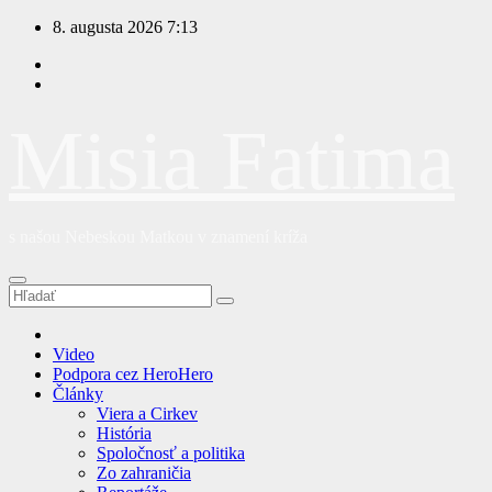
Prejsť
8. augusta 2026
7:13
na
obsah
Misia Fatima
s našou Nebeskou Matkou v znamení kríža
Video
Podpora cez HeroHero
Články
Viera a Cirkev
História
Spoločnosť a politika
Zo zahraničia