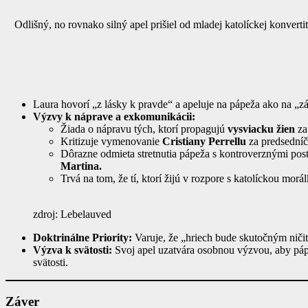
Odlišný, no rovnako silný apel prišiel od mladej katolíckej konver
Laura hovorí „z lásky k pravde“ a apeluje na pápeža ako na „z
Výzvy k náprave a exkomunikácii:
Žiada o nápravu tých, ktorí propagujú
vysviacku žien
za
Kritizuje vymenovanie
Cristiany Perrellu
za predsedníč
Dôrazne odmieta stretnutia pápeža s kontroverznými pos
Martina.
Trvá na tom, že tí, ktorí žijú v rozpore s katolíckou morá
zdroj: Lebelauved
Doktrinálne Priority:
Varuje, že „hriech bude skutočným ničit
Výzva k svätosti:
Svoj apel uzatvára osobnou výzvou, aby pá
svätosti.
Záver