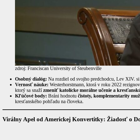
zdroj: Franciscan University of Steubenville
Osobný dialóg:
Na rozdiel od svojho predchodcu, Lev XIV. si 
Vernosť náuke:
Westerhorstmann, ktorá v roku 2022 rezignoval
ktorý sa snaží
zmeniť katolícke morálne učenie a kresťansk
Kľúčové body:
Bráni hodnotu
čistoty, komplementarity muž
kresťanského pohľadu na človeka.
Virálny Apel od Americkej Konvertitky: Žiadosť o D