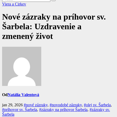
Viera a Cirkev
Nové zázraky na príhovor sv.
Šarbela: Uzdravenie a
zmenený život
Od
Natália Valentová
jan 29, 2026
#nové zázraky
,
#novodobé zázraky
,
#olej sv. Šarbela
,
#príhovor sv. Šarbela
,
#zázraky na príhovor Šarbela
,
#zázraky sv.
Šarbela