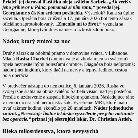
Priateľ jej daroval fľaštičku oleja svätého Šarbela.
„Ak veríš v
jeho príhovor u Pána, pomamaž si ním ranu,“
povedal jej.
Georgianne s čistým srdcom poslúchla.
Výsledok? Rana sa úplne
zacelila. Operácia bola zrušená a 17. januára 2026 bol tento zázrak
oficiálne zaprotokolovaný.
„Zmenilo mi to život,“
vyznala sa
Georgianne, ktorej tvár dnes namiesto úzkosti zdobí pokoj.
Nádor, ktorý zmizol za noc
Druhý zázrak sa odohral priamo v domovine svätca, v Libanone.
Mladá
Rasha Charbel
(zaujímavá je aj zhoda mien so svätcom)
trpela neznesiteľnými bolesťami chrbtice. Diagnóza bola neúprosná:
nádor (meningióm), ktorý tlačil na nervy a tepny. Jedinou cestou
bola operácia.
V predvečer nástupu do nemocnice, 6. januára 2026, Rasha vo
svojej izbe siahla na obraz svätého Šarbela visiaci nad jej posteľou.
Prosila o uzdravenie a zaspala hlbokým spánkom. Nasledujúce ráno
v nemocnici sa stal medicínsky šok. Vyšetrenie MRI, ktoré malo
trvať takmer hodinu, skončilo po 20 minútach.
Nádor jednoducho
zmizol.
„Neexistuje žiadne lekárske vysvetlenie pre jeho zmiznutie
bez operácie,“
priznal jej ošetrujúci lekár, Dr. Christian Attieh.
Rieka milosrdenstva, ktorá nevysychá