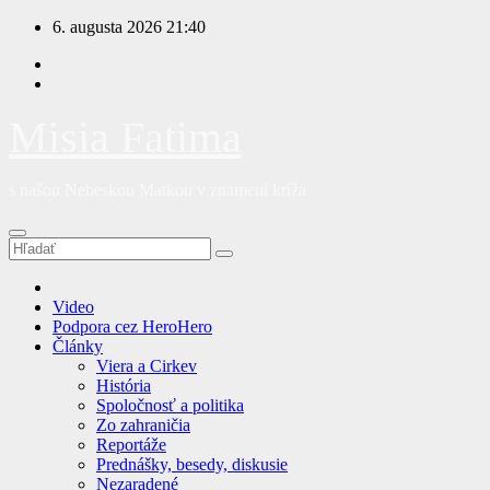
Prejsť
6. augusta 2026
21:40
na
obsah
Misia Fatima
s našou Nebeskou Matkou v znamení kríža
Video
Podpora cez HeroHero
Články
Viera a Cirkev
História
Spoločnosť a politika
Zo zahraničia
Reportáže
Prednášky, besedy, diskusie
Nezaradené