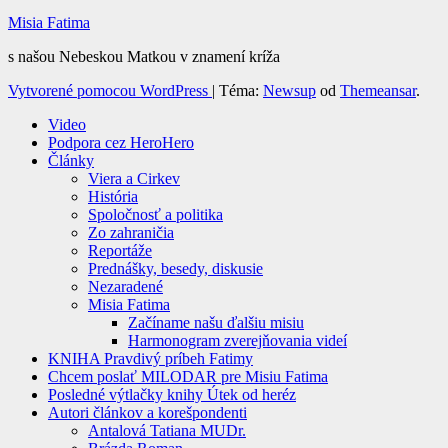
Misia Fatima
s našou Nebeskou Matkou v znamení kríža
Vytvorené pomocou WordPress
|
Téma:
Newsup
od
Themeansar
.
Video
Podpora cez HeroHero
Články
Viera a Cirkev
História
Spoločnosť a politika
Zo zahraničia
Reportáže
Prednášky, besedy, diskusie
Nezaradené
Misia Fatima
Začíname našu ďalšiu misiu
Harmonogram zverejňovania videí
KNIHA Pravdivý príbeh Fatimy
Chcem poslať MILODAR pre Misiu Fatima
Posledné výtlačky knihy Útek od heréz
Autori článkov a korešpondenti
Antalová Tatiana MUDr.