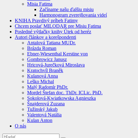
Misia Fatima
Začíname našu ďalšiu misiu
Harmonogram zverejňovania videí
KNIHA Pravdivý príbeh Fatimy
Chcem poslať MILODAR pre Misiu Fatima
Posledné výtlačky knihy Útek od heréz
Autori článkov a korešpondenti
Antalová Tatiana MUDr.
Brázda Roman
Ebner-Wiesenthal Kerstine von
Gombrowicz Janusz
Hricová-Jurečková Miroslava
Kratochvíl Braněk
Kulanová Anna
Leško Michal
Malý Radomír PhDr.
Mordel Štefan doc. ThDr. ICLic. PhD.
Sokolová-Kwiatkowska Agnieszka
Šnajderová Zuzana
Tužinský Jakub
Valentová Natália
Kulan Anton
O nás