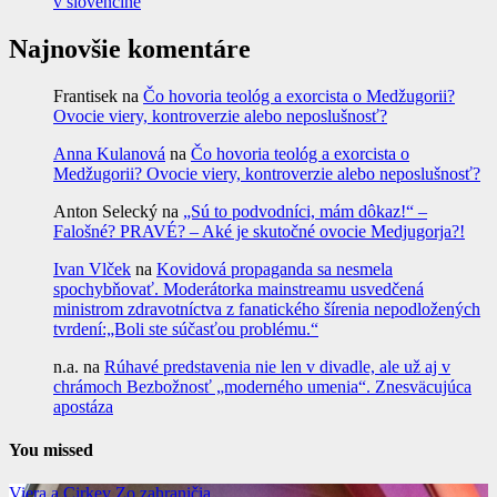
v slovenčine
Najnovšie komentáre
Frantisek
na
Čo hovoria teológ a exorcista o Medžugorii?
Ovocie viery, kontroverzie alebo neposlušnosť?
Anna Kulanová
na
Čo hovoria teológ a exorcista o
Medžugorii? Ovocie viery, kontroverzie alebo neposlušnosť?
Anton Selecký
na
„Sú to podvodníci, mám dôkaz!“ –
Falošné? PRAVÉ? – Aké je skutočné ovocie Medjugorja?!
Ivan Vlček
na
Kovidová propaganda sa nesmela
spochybňovať. Moderátorka mainstreamu usvedčená
ministrom zdravotníctva z fanatického šírenia nepodložených
tvrdení:„Boli ste súčasťou problému.“
n.a.
na
Rúhavé predstavenia nie len v divadle, ale už aj v
chrámoch Bezbožnosť „moderného umenia“. Znesväcujúca
apostáza
You missed
Viera a Cirkev
Zo zahraničia