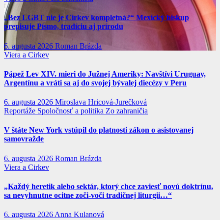
„Bez LGBT nie je Cirkev kompletná?“ Mexický biskup
prepisuje Písmo, tradíciu aj prírodu
6. augusta 2026
Roman Brázda
Viera a Cirkev
Pápež Lev XIV. mieri do Južnej Ameriky: Navštívi Uruguay,
Argentínu a vráti sa aj do svojej bývalej diecézy v Peru
6. augusta 2026
Miroslava Hricová-Jurečková
Reportáže
Spoločnosť a politika
Zo zahraničia
V štáte New York vstúpil do platnosti zákon o asistovanej
samovražde
6. augusta 2026
Roman Brázda
Viera a Cirkev
„Každý heretik alebo sektár, ktorý chce zaviesť novú doktrínu,
sa nevyhnutne ocitne zoči-voči tradičnej liturgii…“
6. augusta 2026
Anna Kulanová