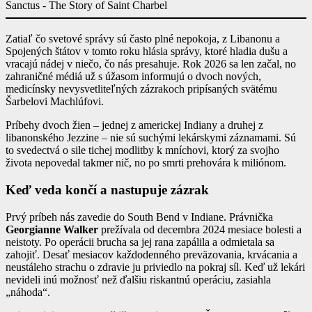
Sanctus - The Story of Saint Charbel
Zatiaľ čo svetové správy sú často plné nepokoja, z Libanonu a
Spojených štátov v tomto roku hlásia správy, ktoré hladia dušu a
vracajú nádej v niečo, čo nás presahuje. Rok 2026 sa len začal, no
zahraničné médiá už s úžasom informujú o dvoch nových,
medicínsky nevysvetliteľných zázrakoch pripísaných svätému
Šarbelovi Machlúfovi.
Príbehy dvoch žien – jednej z americkej Indiany a druhej z
libanonského Jezzine – nie sú suchými lekárskymi záznamami. Sú
to svedectvá o sile tichej modlitby k mníchovi, ktorý za svojho
života nepovedal takmer nič, no po smrti prehovára k miliónom.
Keď veda končí a nastupuje zázrak
Prvý príbeh nás zavedie do South Bend v Indiane. Právnička
Georgianne Walker
prežívala od decembra 2024 mesiace bolesti a
neistoty. Po operácii brucha sa jej rana zapálila a odmietala sa
zahojiť. Desať mesiacov každodenného preväzovania, krvácania a
neustáleho strachu o zdravie ju priviedlo na pokraj síl. Keď už lekári
nevideli inú možnosť než ďalšiu riskantnú operáciu, zasiahla
„náhoda“.