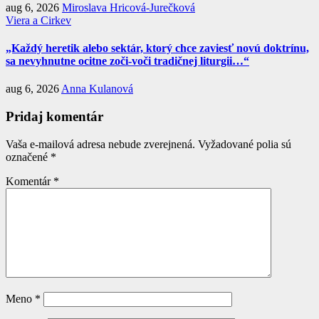
aug 6, 2026
Miroslava Hricová-Jurečková
Viera a Cirkev
„Každý heretik alebo sektár, ktorý chce zaviesť novú doktrínu,
sa nevyhnutne ocitne zoči-voči tradičnej liturgii…“
aug 6, 2026
Anna Kulanová
Pridaj komentár
Vaša e-mailová adresa nebude zverejnená.
Vyžadované polia sú
označené
*
Komentár
*
Meno
*