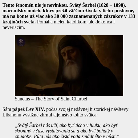
Tento fenomén nie je novinkou. Svätý Šarbel (1828 – 1898),
maronitský mních, ktorý prežil väčšinu života v tichu pustovne,
má na konte už viac ako 30 000 zaznamenaných zázrakov v 133
krajinách sveta.
Pomáha nielen katolíkom, ale dokonca i
neveriacim.
Sanctus – The Story of Saint Charbel
Sám
pápež Lev XIV.
počas svojej nedávnej historickej návštevy
Libanonu výstižne zhrnul tajomstvo tohto svätca:
„Svätý Šarbel nás učí, ako byť ticho v hluku, ako byť
skromný v čase vystatovania sa a ako byť bohatý v
chudobe. Púta nás ako čistá voda smädného v púšti.“