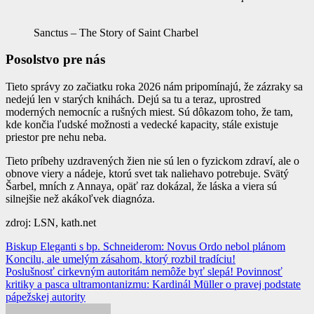
Sanctus – The Story of Saint Charbel
Posolstvo pre nás
Tieto správy zo začiatku roka 2026 nám pripomínajú, že zázraky sa
nedejú len v starých knihách. Dejú sa tu a teraz, uprostred
moderných nemocníc a rušných miest. Sú dôkazom toho, že tam,
kde končia ľudské možnosti a vedecké kapacity, stále existuje
priestor pre nehu neba.
Tieto príbehy uzdravených žien nie sú len o fyzickom zdraví, ale o
obnove viery a nádeje, ktorú svet tak naliehavo potrebuje. Svätý
Šarbel, mních z Annaya, opäť raz dokázal, že láska a viera sú
silnejšie než akákoľvek diagnóza.
zdroj: LSN, kath.net
Navigácia
Biskup Eleganti s bp. Schneiderom: Novus Ordo nebol plánom
Koncilu, ale umelým zásahom, ktorý rozbil tradíciu!
v
Poslušnosť cirkevným autoritám nemôže byť slepá! Povinnosť
článku
kritiky a pasca ultramontanizmu: Kardinál Müller o pravej podstate
pápežskej autority