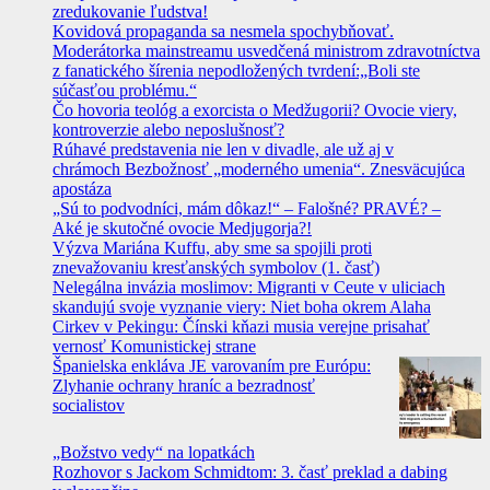
zredukovanie ľudstva!
Kovidová propaganda sa nesmela spochybňovať.
Moderátorka mainstreamu usvedčená ministrom zdravotníctva
z fanatického šírenia nepodložených tvrdení:„Boli ste
súčasťou problému.“
Čo hovoria teológ a exorcista o Medžugorii? Ovocie viery,
kontroverzie alebo neposlušnosť?
Rúhavé predstavenia nie len v divadle, ale už aj v
chrámoch Bezbožnosť „moderného umenia“. Znesväcujúca
apostáza
„Sú to podvodníci, mám dôkaz!“ – Falošné? PRAVÉ? –
Aké je skutočné ovocie Medjugorja?!
Výzva Mariána Kuffu, aby sme sa spojili proti
znevažovaniu kresťanských symbolov (1. časť)
Nelegálna invázia moslimov: Migranti v Ceute v uliciach
skandujú svoje vyznanie viery: Niet boha okrem Alaha
Cirkev v Pekingu: Čínski kňazi musia verejne prisahať
vernosť Komunistickej strane
Španielska enkláva JE varovaním pre Európu:
Zlyhanie ochrany hraníc a bezradnosť
socialistov
„Božstvo vedy“ na lopatkách
Rozhovor s Jackom Schmidtom: 3. časť preklad a dabing