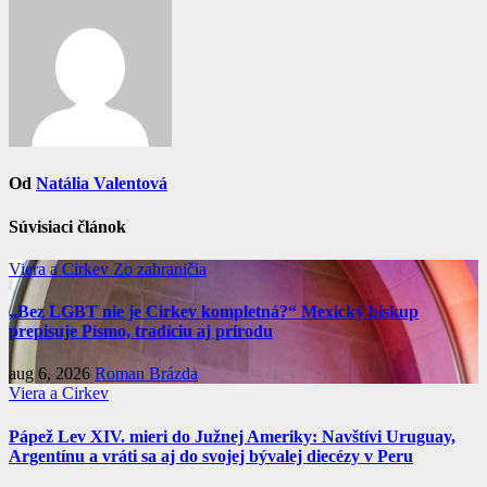
Od
Natália Valentová
Súvisiaci článok
Viera a Cirkev
Zo zahraničia
„Bez LGBT nie je Cirkev kompletná?“ Mexický biskup
prepisuje Písmo, tradíciu aj prírodu
aug 6, 2026
Roman Brázda
Viera a Cirkev
Pápež Lev XIV. mieri do Južnej Ameriky: Navštívi Uruguay,
Argentínu a vráti sa aj do svojej bývalej diecézy v Peru