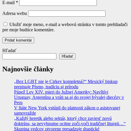
E-mail
*
Adresa webu
Uložiť moje meno, e-mail a webovú stránku v tomto prehliadači
pre moje budúce komentáre.
Hľadať
Hľadať
Najnovšie články
„Bez LGBT nie je Cirkev kompletná?“ Mexický biskup
prepisuje Písmo, tradíciu aj prírodu
Pápež Lev XIV. mieri do Južnej Ameriky: Navštívi
Uruguay, Argentínu a vráti sa aj do svojej bývalej diecézy v
Peru
V štáte New York vstúpil do platnosti zákon o asistovanej
samovražde
„Každý heretik alebo sektár, ktorý chce zaviesť novú
doktrínu, sa nevyhnutne ocitne zoči-voči tradičnej liturgii…“
Skupina vedcov otvorene presadzuje drastické