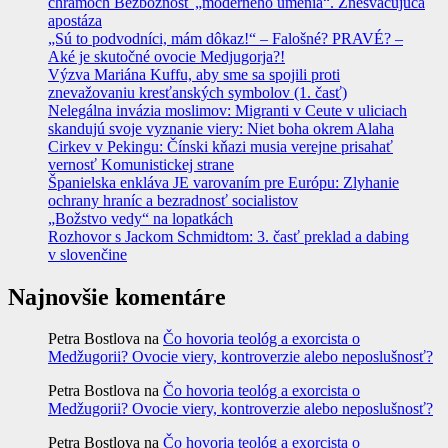
chrámoch Bezbožnosť „moderného umenia“. Znesväcujúca
apostáza
„Sú to podvodníci, mám dôkaz!“ – Falošné? PRAVÉ? –
Aké je skutočné ovocie Medjugorja?!
Výzva Mariána Kuffu, aby sme sa spojili proti
znevažovaniu kresťanských symbolov (1. časť)
Nelegálna invázia moslimov: Migranti v Ceute v uliciach
skandujú svoje vyznanie viery: Niet boha okrem Alaha
Cirkev v Pekingu: Čínski kňazi musia verejne prisahať
vernosť Komunistickej strane
Španielska enkláva JE varovaním pre Európu: Zlyhanie
ochrany hraníc a bezradnosť socialistov
„Božstvo vedy“ na lopatkách
Rozhovor s Jackom Schmidtom: 3. časť preklad a dabing
v slovenčine
Najnovšie komentáre
Petra Bostlova
na
Čo hovoria teológ a exorcista o
Medžugorii? Ovocie viery, kontroverzie alebo neposlušnosť?
Petra Bostlova
na
Čo hovoria teológ a exorcista o
Medžugorii? Ovocie viery, kontroverzie alebo neposlušnosť?
Petra Bostlova
na
Čo hovoria teológ a exorcista o