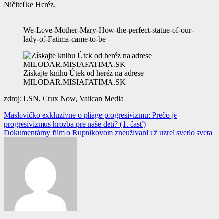
Ničiteľke Heréz.
We-Love-Mother-Mary-How-the-perfect-statue-of-our-
lady-of-Fatima-came-to-be
Získajte knihu Útek od heréz na adrese
MILODAR.MISIAFATIMA.SK
zdroj: LSN, Crux Now, Vatican Media
Navigácia
Maslovíčko exkluzívne o pliage progresivizmu: Prečo je
progresivizmus hrozba pre naše deti? (1. časť)
v
Dokumentárny film o Rupnikovom zneužívaní už uzrel svetlo sveta
článku