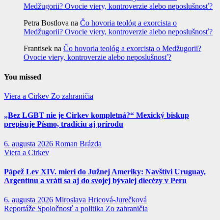
Medžugorii? Ovocie viery, kontroverzie alebo neposlušnosť?
Petra Bostlova
na
Čo hovoria teológ a exorcista o
Medžugorii? Ovocie viery, kontroverzie alebo neposlušnosť?
Frantisek
na
Čo hovoria teológ a exorcista o Medžugorii?
Ovocie viery, kontroverzie alebo neposlušnosť?
You missed
Viera a Cirkev
Zo zahraničia
„Bez LGBT nie je Cirkev kompletná?“ Mexický biskup
prepisuje Písmo, tradíciu aj prírodu
6. augusta 2026
Roman Brázda
Viera a Cirkev
Pápež Lev XIV. mieri do Južnej Ameriky: Navštívi Uruguay,
Argentínu a vráti sa aj do svojej bývalej diecézy v Peru
6. augusta 2026
Miroslava Hricová-Jurečková
Reportáže
Spoločnosť a politika
Zo zahraničia