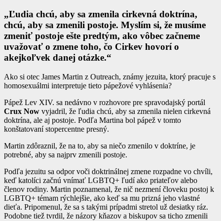
„Ľudia chcú, aby sa zmenila cirkevná doktrína,
chcú, aby sa zmenili postoje. Myslím si, že musíme
zmeniť postoje ešte predtým, ako vôbec začneme
uvažovať o zmene toho, čo Cirkev hovorí o
akejkoľvek danej otázke.“
Ako si otec James Martin z Outreach, známy jezuita, ktorý pracuje s
homosexuálmi interpretuje tieto pápežové vyhlásenia?
Pápež Lev XIV. sa nedávno v rozhovore pre spravodajský portál
Crux Now
vyjadril, že ľudia chcú, aby sa zmenila nielen cirkevná
doktrína, ale aj postoje. Podľa Martina bol pápež v tomto
konštatovaní stopercentne presný.
Martin zdôraznil, že na to, aby sa niečo zmenilo v doktríne, je
potrebné, aby sa najprv zmenili postoje.
Podľa jezuitu sa odpor voči doktrinálnej zmene rozpadne vo chvíli,
keď katolíci začnú vnímať LGBTQ+ ľudí ako priateľov alebo
členov rodiny. Martin poznamenal, že nič nezmení človeku postoj k
LGBTQ+ témam rýchlejšie, ako keď sa mu prizná jeho vlastné
dieťa. Pripomenul, že sa s takými prípadmi stretol už desiatky ráz.
Podobne tiež tvrdil, že názory kňazov a biskupov sa ticho zmenili