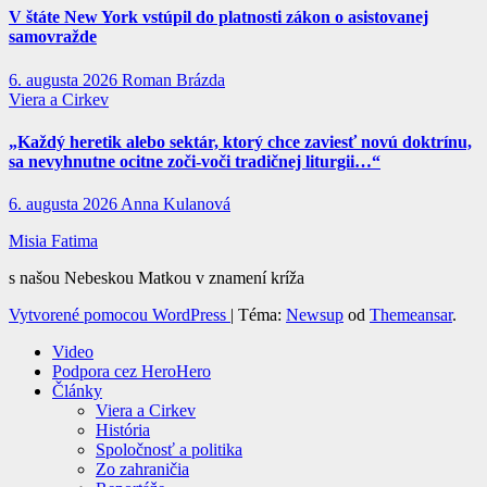
V štáte New York vstúpil do platnosti zákon o asistovanej
samovražde
6. augusta 2026
Roman Brázda
Viera a Cirkev
„Každý heretik alebo sektár, ktorý chce zaviesť novú doktrínu,
sa nevyhnutne ocitne zoči-voči tradičnej liturgii…“
6. augusta 2026
Anna Kulanová
Misia Fatima
s našou Nebeskou Matkou v znamení kríža
Vytvorené pomocou WordPress
|
Téma:
Newsup
od
Themeansar
.
Video
Podpora cez HeroHero
Články
Viera a Cirkev
História
Spoločnosť a politika
Zo zahraničia