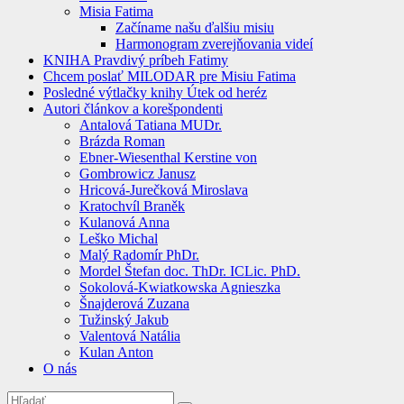
Misia Fatima
Začíname našu ďalšiu misiu
Harmonogram zverejňovania videí
KNIHA Pravdivý príbeh Fatimy
Chcem poslať MILODAR pre Misiu Fatima
Posledné výtlačky knihy Útek od heréz
Autori článkov a korešpondenti
Antalová Tatiana MUDr.
Brázda Roman
Ebner-Wiesenthal Kerstine von
Gombrowicz Janusz
Hricová-Jurečková Miroslava
Kratochvíl Braněk
Kulanová Anna
Leško Michal
Malý Radomír PhDr.
Mordel Štefan doc. ThDr. ICLic. PhD.
Sokolová-Kwiatkowska Agnieszka
Šnajderová Zuzana
Tužinský Jakub
Valentová Natália
Kulan Anton
O nás