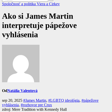
Spoločnosť a politika
Viera a Cirkev
Ako si James Martin
interpretuje pápežove
vyhlásenia
Od
Natália Valentová
sep 20, 2025
#James Martin
,
#LGBTQ ideológia
,
#pápežove
vyhlásenia
,
#rozhovor pre Crux
zdroj: Mere Tradition with Kennedy Hall