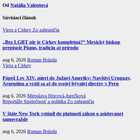
Od
Natália Valentová
Súvisiaci článok
Viera a Cirkev
Zo zahraničia
„Bez LGBT nie je Cirkev kompletná?“ Mexický biskup
prepisuje Písmo, tradíciu aj prírodu
aug 6, 2026
Roman Brázda
Viera a Cirkev
Pápež Lev XIV. mieri do Južnej Ameriky: Navštívi Uruguay,
Argentínu a vráti sa aj do svojej bývalej diecézy v Peru
aug 6, 2026
Miroslava Hricová-Jurečková
Reportáže
Spoločnosť a politika
Zo zahraničia
V štáte New York vstúpil do platnosti zákon o asistovanej
samovražde
aug 6, 2026
Roman Brázda