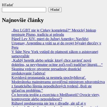
Hľadať
Hľadať
Najnovšie články
„Bez LGBT nie je Cirkev kompletná?“ Mexický biskup
prepisuje Písmo, tradíciu aj prírodu
Pápež Lev XIV. mieri do Južnej Ameriky: Navštívi
Uruguay, Argentínu a vráti sa aj do svojej bývalej diecézy v
Peru
V štáte New York vstúpil do platnosti zákon o asistovanej
samovražde
„Každý heretik alebo sektár, ktorý chce zaviesť novú
doktrínu, sa nevyhnutne ocitne zoči-voči tradičnej liturgii…“
Skupina vedcov otvorene presadzuje drastické
zredukovanie ľudstva!
Kovidová propaganda sa nesmela spochybňovať.
Moderátorka mainstreamu usvedčená ministrom zdravotníctva
z fanatického šírenia nepodložených tvrdení:„Boli ste
súčasťou problému.“
Čo hovoria teológ a exorcista o Medžugorii? Ovocie viery,
kontroverzie alebo neposlušnosť?
Rúhavé predstavenia nie len v divadle, ale už aj v