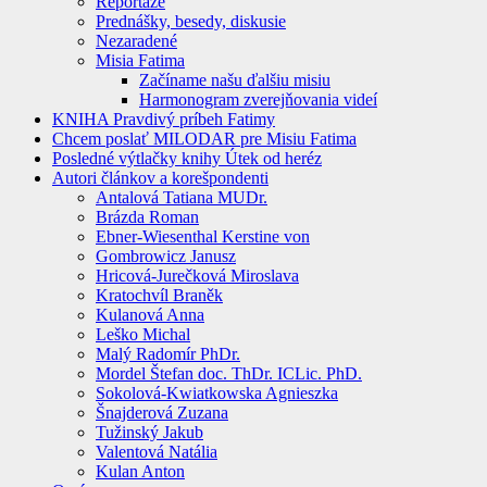
Reportáže
Prednášky, besedy, diskusie
Nezaradené
Misia Fatima
Začíname našu ďalšiu misiu
Harmonogram zverejňovania videí
KNIHA Pravdivý príbeh Fatimy
Chcem poslať MILODAR pre Misiu Fatima
Posledné výtlačky knihy Útek od heréz
Autori článkov a korešpondenti
Antalová Tatiana MUDr.
Brázda Roman
Ebner-Wiesenthal Kerstine von
Gombrowicz Janusz
Hricová-Jurečková Miroslava
Kratochvíl Braněk
Kulanová Anna
Leško Michal
Malý Radomír PhDr.
Mordel Štefan doc. ThDr. ICLic. PhD.
Sokolová-Kwiatkowska Agnieszka
Šnajderová Zuzana
Tužinský Jakub
Valentová Natália
Kulan Anton