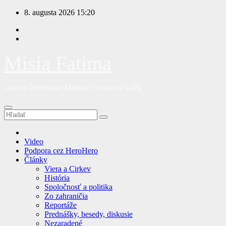
Prejsť
8. augusta 2026
15:20
na
obsah
Misia Fatima
s našou Nebeskou Matkou v znamení kríža
Video
Podpora cez HeroHero
Články
Viera a Cirkev
História
Spoločnosť a politika
Zo zahraničia
Reportáže
Prednášky, besedy, diskusie
Nezaradené