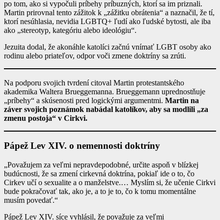
po tom, ako si vypočuli príbehy príbuzných, ktorí sa im priznali.
Martin prirovnal tento zážitok k „zážitku obrátenia“ a naznačil, že tí,
ktorí nesúhlasia, nevidia LGBTQ+ ľudí ako ľudské bytosti, ale iba
ako „stereotyp, kategóriu alebo ideológiu“.
Jezuita dodal, že akonáhle katolíci začnú vnímať LGBT osoby ako
rodinu alebo priateľov, odpor voči zmene doktríny sa zrúti.
Na podporu svojich tvrdení citoval Martin protestantského
akademika Waltera Brueggemanna. Brueggemann uprednostňuje
„príbehy“ a skúsenosti pred logickými argumentmi.
Martin na
záver svojich poznámok nabádal katolíkov, aby sa modlili „za
zmenu postoja“ v Cirkvi.
Pápež Lev XIV. o nemennosti doktríny
„Považujem za veľmi nepravdepodobné, určite aspoň v blízkej
budúcnosti, že sa zmení cirkevná doktrína, pokiaľ ide o to, čo
Cirkev učí o sexualite a o manželstve.… Myslím si, že učenie Cirkvi
bude pokračovať tak, ako je, a to je to, čo k tomu momentálne
musím povedať.“
Pápež Lev XIV. síce vyhlásil, že považuje za veľmi