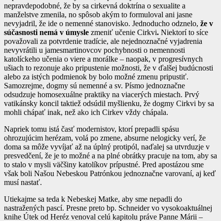
nepravdepodobné, že by sa cirkevná doktrína o sexualite a
manželstve zmenila, no spôsob akým to formuloval ani jasne
nevyjadril, že ide o nemenné stanovisko. Jednoducho odznelo,
že v
súčasnosti nemá v úmysle
zmeniť učenie Cirkvi
.
Niektorí to síce
považovali za potvrdenie tradície, ale nejednoznačné vyjadrenia
nevyvrátili u jamesmartinovcov pochybnosti o nemennosti
katolíckeho učenia o viere a morálke – naopak, v progresívnych
ušiach to rezonuje ako pripustenie možnosti, že v ďalšej budúcnosti
alebo za istých podmienok by bolo možné zmenu pripustiť.
Samozrejme, dogmy sú nemenné a sv. Písmo jednoznačne
odsudzuje homosexuálne praktiky na viacerých miestach. Prvý
vatikánsky koncil taktiež odsúdil myšlienku, že dogmy Cirkvi by sa
mohli chápať inak, než ako ich Cirkev vždy chápala.
Napriek tomu istá časť modernistov, ktorí prepadli spásu
ohrozujúcim herézam, volá po zmene, absurne nelogicky verí, že
doma sa môže vyvíjať až na úplný protipól, naďalej sa utvrduzje v
presvedčení, že je to možné a na plné obrátky pracuje na tom, aby sa
to stalo v mysli väčšiny katolíkov prípustné. Pred apostázou sme
však boli Našou Nebeskou Patrónkou jednoznačne varovaní, aj keď
musí nastať.
Utiekajme sa teda k Nebeskej Matke, aby sme nepadli do
nastražených pascí. Presne preto bp. Schneider vo vysokoaktuálnej
knihe Útek od Heréz venoval celú kapitolu práve Panne Márii –