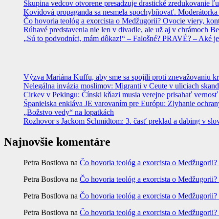
Skupina vedcov otvorene presadzuje drastické zredukovanie ľu
Kovidová propaganda sa nesmela spochybňovať. Moderátorka ma
Čo hovoria teológ a exorcista o Medžugorii? Ovocie viery, kon
Rúhavé predstavenia nie len v divadle, ale už aj v chrámoch
„Sú to podvodníci, mám dôkaz!“ – Falošné? PRAVÉ? – Aké je
Výzva Mariána Kuffu, aby sme sa spojili proti znevažovaniu k
Nelegálna invázia moslimov: Migranti v Ceute v uliciach skan
Cirkev v Pekingu: Čínski kňazi musia verejne prisahať vernosť
Španielska enkláva JE varovaním pre Európu: Zlyhanie ochrany
„Božstvo vedy“ na lopatkách
Rozhovor s Jackom Schmidtom: 3. časť preklad a dabing v slo
Najnovšie komentáre
Petra Bostlova
na
Čo hovoria teológ a exorcista o Medžugorii?
Petra Bostlova
na
Čo hovoria teológ a exorcista o Medžugorii?
Petra Bostlova
na
Čo hovoria teológ a exorcista o Medžugorii?
Petra Bostlova
na
Čo hovoria teológ a exorcista o Medžugorii?