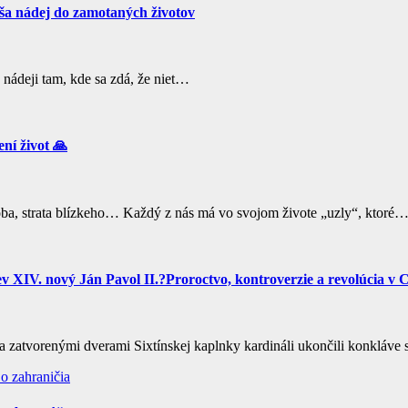
ša nádej do zamotaných životov
o nádeji tam, kde sa zdá, že niet…
ní život 🙏
roba, strata blízkeho… Každý z nás má vo svojom živote „uzly“, ktoré
v XIV. nový Ján Pavol II.?Proroctvo, kontroverzie a revolúcia v C
 za zatvorenými dverami Sixtínskej kaplnky kardináli ukončili konkl
o zahraničia