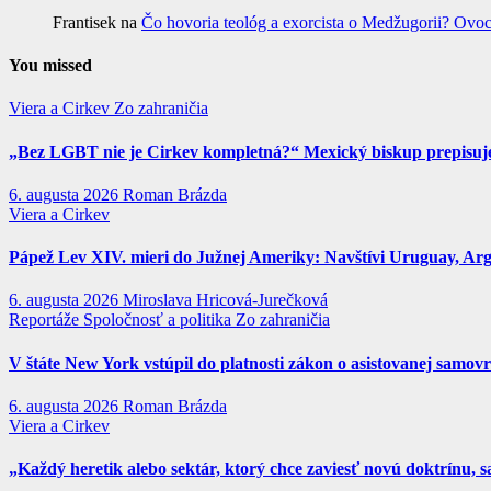
Frantisek
na
Čo hovoria teológ a exorcista o Medžugorii? Ovoc
You missed
Viera a Cirkev
Zo zahraničia
„Bez LGBT nie je Cirkev kompletná?“ Mexický biskup prepisuje 
6. augusta 2026
Roman Brázda
Viera a Cirkev
Pápež Lev XIV. mieri do Južnej Ameriky: Navštívi Uruguay, Argen
6. augusta 2026
Miroslava Hricová-Jurečková
Reportáže
Spoločnosť a politika
Zo zahraničia
V štáte New York vstúpil do platnosti zákon o asistovanej samov
6. augusta 2026
Roman Brázda
Viera a Cirkev
„Každý heretik alebo sektár, ktorý chce zaviesť novú doktrínu, s