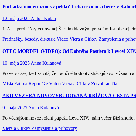
Pochádza modernizmus z pekla? Tichá revolúcia heréz v Katolíck
12. mája 2025
Anton Kulan
1. časť prednášky venovanej Šiestim hlavným pravdám Katolíckej cir
Prednášky, besedy, diskusie
Video
Viera a Cirkev
Zamyslenia a prího
OTEC MORDEL (VIDEO): Od Dobrého Pastiera k Levovi XIV.: 
10. mája 2025
Anna Kulanová
Práve v čase, keď sa zdá, že tradičné hodnoty strácajú svoj význam
Misia Fatima
Reportáže
Video
Viera a Cirkev
Zo zahraničia
AKO VYZERÁ NOVOVYBUDOVANÁ KRÍŽOVÁ CESTA PRI K
9. mája 2025
Anna Kulanová
Po včerajšom novozvolení pápeža Leva XIV., nám večer išiel zhorieť
Viera a Cirkev
Zamyslenia a príhovory