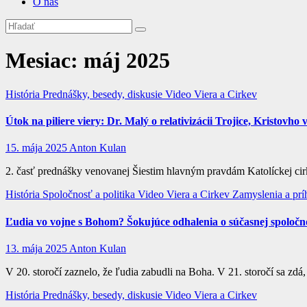
O nás
Mesiac:
máj 2025
História
Prednášky, besedy, diskusie
Video
Viera a Cirkev
Útok na piliere viery: Dr. Malý o relativizácii Trojice, Kristovh
15. mája 2025
Anton Kulan
2. časť prednášky venovanej Šiestim hlavným pravdám Katolíckej cir
História
Spoločnosť a politika
Video
Viera a Cirkev
Zamyslenia a pr
Ľudia vo vojne s Bohom? Šokujúce odhalenia o súčasnej spoločno
13. mája 2025
Anton Kulan
V 20. storočí zaznelo, že ľudia zabudli na Boha. V 21. storočí sa zdá
História
Prednášky, besedy, diskusie
Video
Viera a Cirkev