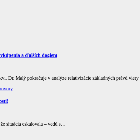
o vykúpenia a ďalších dogiem
kvi. Dr. Malý pokračuje v analýze relativizácie základných právd vie
íhovory
sti!
, že situácia eskalovala – vedú s…