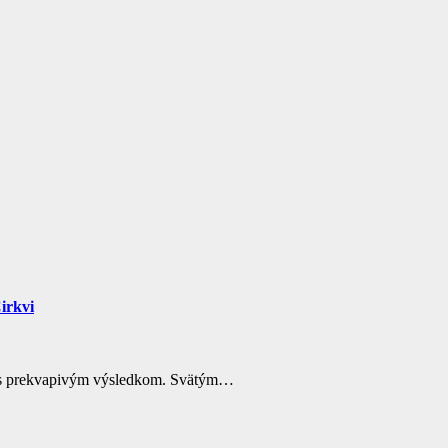
…
irkvi
áve s prekvapivým výsledkom. Svätým…