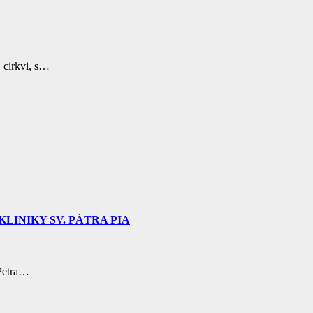
 cirkvi, s…
LINIKY SV. PÁTRA PIA
 Petra…