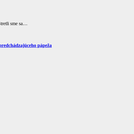
Stretli sme sa…
 predchádzajúceho pápeža