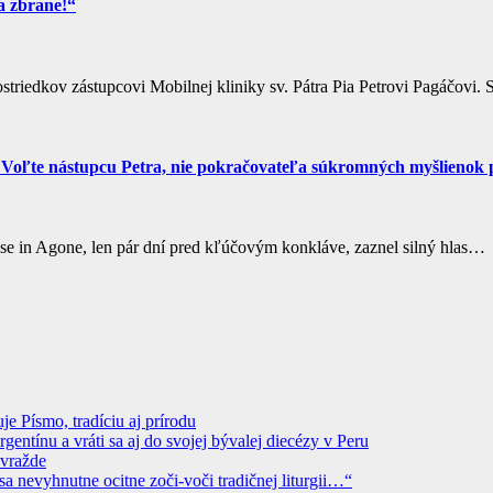
a zbrane!“
striedkov zástupcovi Mobilnej kliniky sv. Pátra Pia Petrovi Pagáčovi. 
v: Voľte nástupcu Petra, nie pokračovateľa súkromných myšlienok
ese in Agone, len pár dní pred kľúčovým konkláve, zaznel silný hlas…
 Písmo, tradíciu aj prírodu
ntínu a vráti sa aj do svojej bývalej diecézy v Peru
ovražde
sa nevyhnutne ocitne zoči-voči tradičnej liturgii…“