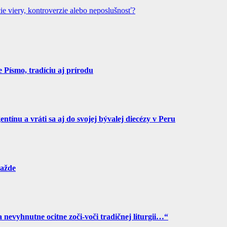
ie viery, kontroverzie alebo neposlušnosť?
Písmo, tradíciu aj prírodu
tínu a vráti sa aj do svojej bývalej diecézy v Peru
ražde
a nevyhnutne ocitne zoči-voči tradičnej liturgii…“