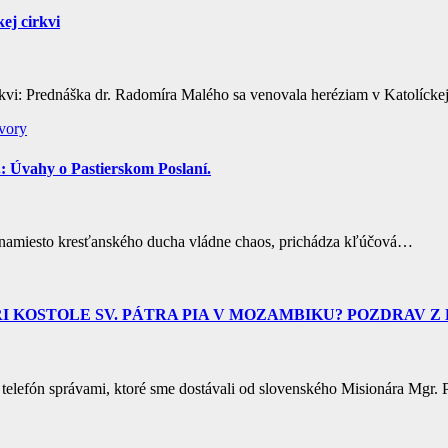
ej cirkvi
kvi: Prednáška dr. Radomíra Malého sa venovala heréziam v Katolíckej
vory
Úvahy o Pastierskom Poslaní.
 a namiesto kresťanského ducha vládne chaos, prichádza kľúčová…
OSTOLE SV. PÁTRA PIA V MOZAMBIKU? POZDRAV Z K
 telefón správami, ktoré sme dostávali od slovenského Misionára Mgr.