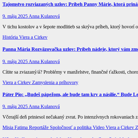
Tajomstvo rozviazaných uzlov: Príbeh Panny Márie, ktorá priná
9. mája 2025
Anna Kulanová
V tichu kostolov a v šepote modlitieb sa skrýva príbeh, ktorý hovorí 
História
Viera a Cirkev
Panna Mária Rozväzovačka uzlov: Príbeh nádeje, ktorý vám zme
9. mája 2025
Anna Kulanová
Cítite sa zviazaný/á? Problémy v manželstve, finančné ťažkosti, cho
Viera a Cirkev
Zamyslenia a príhovory
Páter Pio: „Budeš pápežom, ale bude tam krv a násilie.“ Bude Le
9. mája 2025
Anna Kulanová
Včerajší deň priniesol nečakaný zvrat. Po intenzívnych rokovaniach
Misia Fatima
Reportáže
Spoločnosť a politika
Video
Viera a Cirkev
Z