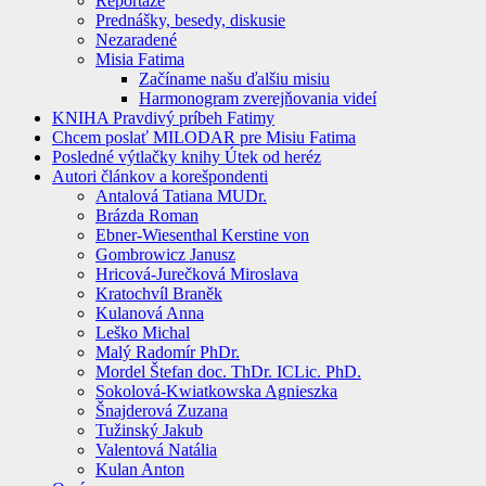
Reportáže
Prednášky, besedy, diskusie
Nezaradené
Misia Fatima
Začíname našu ďalšiu misiu
Harmonogram zverejňovania videí
KNIHA Pravdivý príbeh Fatimy
Chcem poslať MILODAR pre Misiu Fatima
Posledné výtlačky knihy Útek od heréz
Autori článkov a korešpondenti
Antalová Tatiana MUDr.
Brázda Roman
Ebner-Wiesenthal Kerstine von
Gombrowicz Janusz
Hricová-Jurečková Miroslava
Kratochvíl Braněk
Kulanová Anna
Leško Michal
Malý Radomír PhDr.
Mordel Štefan doc. ThDr. ICLic. PhD.
Sokolová-Kwiatkowska Agnieszka
Šnajderová Zuzana
Tužinský Jakub
Valentová Natália
Kulan Anton