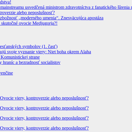
dstva!
instreamu usvedčená ministrom zdravotníctva z fanatického šírenia n
troverzie alebo neposlušnosť?
 Bezbožnosť „moderného umenia“. Znesväcujúca apostáza
 skutočné ovocie Medjugorja?!
resťanských symbolov (1. časť)
dujú svoje vyznanie viery: Niet boha okrem Alaha
 Komunistickej strane
 hraníc a bezradnosť socialistov
venčine
 Ovocie viery, kontroverzie alebo neposlušnosť?
 Ovocie viery, kontroverzie alebo neposlušnosť?
 Ovocie viery, kontroverzie alebo neposlušnosť?
 Ovocie viery, kontroverzie alebo neposlušnosť?