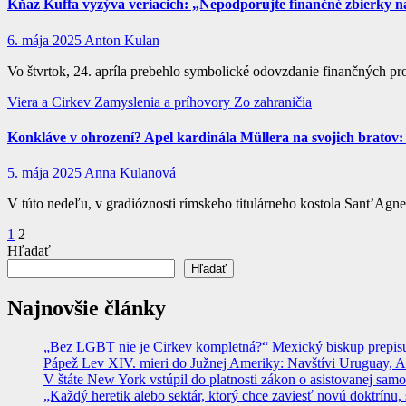
Kňaz Kuffa vyzýva veriacich: „Nepodporujte finančné zbierky n
6. mája 2025
Anton Kulan
Vo štvrtok, 24. apríla prebehlo symbolické odovzdanie finančných pro
Viera a Cirkev
Zamyslenia a príhovory
Zo zahraničia
Konkláve v ohrození? Apel kardinála Müllera na svojich brato
5. mája 2025
Anna Kulanová
V túto nedeľu, v gradióznosti rímskeho titulárneho kostola Sant’Agn
Stránkovanie
1
2
Hľadať
príspevkov
Hľadať
Najnovšie články
„Bez LGBT nie je Cirkev kompletná?“ Mexický biskup prepisuje
Pápež Lev XIV. mieri do Južnej Ameriky: Navštívi Uruguay, Arge
V štáte New York vstúpil do platnosti zákon o asistovanej sam
„Každý heretik alebo sektár, ktorý chce zaviesť novú doktrínu, 