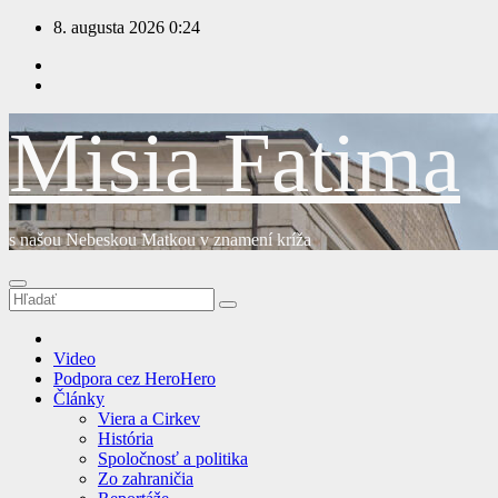
Prejsť
8. augusta 2026
0:24
na
obsah
Misia Fatima
s našou Nebeskou Matkou v znamení kríža
Video
Podpora cez HeroHero
Články
Viera a Cirkev
História
Spoločnosť a politika
Zo zahraničia