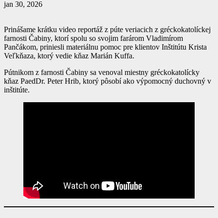
jan 30, 2026
Prinášame krátku video reportáž z púte veriacich z gréckokatolíckej
farnosti Čabiny, ktorí spolu so svojim farárom Vladimírom
Pančákom, priniesli materiálnu pomoc pre klientov Inštitútu Krista
Veľkňaza, ktorý vedie kňaz Marián Kuffa.
Pútnikom z farnosti Čabiny sa venoval miestny gréckokatolícky
kňaz PaedDr. Peter Hrib, ktorý pôsobí ako výpomocný duchovný v
inštitúte.