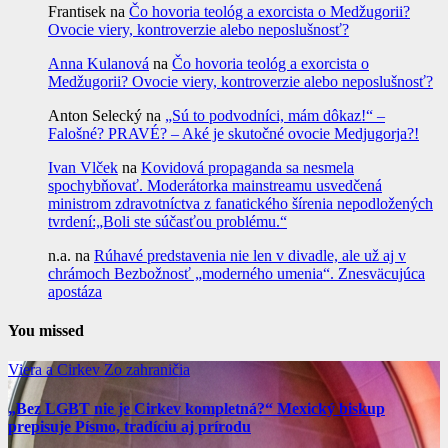
Frantisek
na
Čo hovoria teológ a exorcista o Medžugorii?
Ovocie viery, kontroverzie alebo neposlušnosť?
Anna Kulanová
na
Čo hovoria teológ a exorcista o
Medžugorii? Ovocie viery, kontroverzie alebo neposlušnosť?
Anton Selecký
na
„Sú to podvodníci, mám dôkaz!“ –
Falošné? PRAVÉ? – Aké je skutočné ovocie Medjugorja?!
Ivan Vlček
na
Kovidová propaganda sa nesmela
spochybňovať. Moderátorka mainstreamu usvedčená
ministrom zdravotníctva z fanatického šírenia nepodložených
tvrdení:„Boli ste súčasťou problému.“
n.a.
na
Rúhavé predstavenia nie len v divadle, ale už aj v
chrámoch Bezbožnosť „moderného umenia“. Znesväcujúca
apostáza
You missed
Viera a Cirkev
Zo zahraničia
„Bez LGBT nie je Cirkev kompletná?“ Mexický biskup
prepisuje Písmo, tradíciu aj prírodu