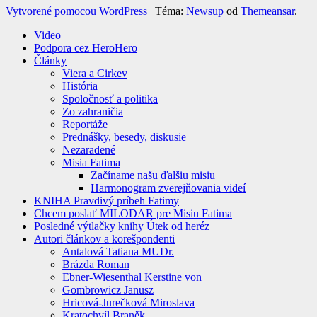
Vytvorené pomocou WordPress
|
Téma:
Newsup
od
Themeansar
.
Video
Podpora cez HeroHero
Články
Viera a Cirkev
História
Spoločnosť a politika
Zo zahraničia
Reportáže
Prednášky, besedy, diskusie
Nezaradené
Misia Fatima
Začíname našu ďalšiu misiu
Harmonogram zverejňovania videí
KNIHA Pravdivý príbeh Fatimy
Chcem poslať MILODAR pre Misiu Fatima
Posledné výtlačky knihy Útek od heréz
Autori článkov a korešpondenti
Antalová Tatiana MUDr.
Brázda Roman
Ebner-Wiesenthal Kerstine von
Gombrowicz Janusz
Hricová-Jurečková Miroslava
Kratochvíl Braněk