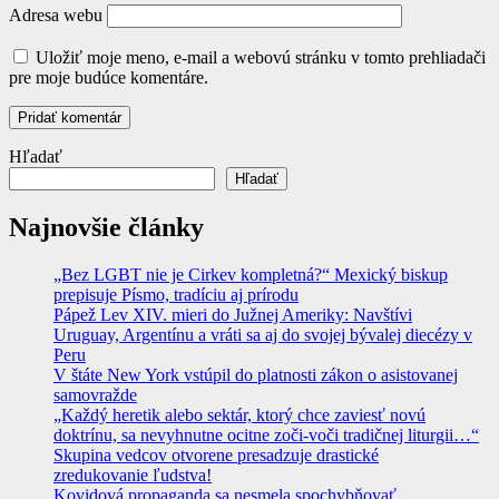
Adresa webu
Uložiť moje meno, e-mail a webovú stránku v tomto prehliadači
pre moje budúce komentáre.
Hľadať
Hľadať
Najnovšie články
„Bez LGBT nie je Cirkev kompletná?“ Mexický biskup
prepisuje Písmo, tradíciu aj prírodu
Pápež Lev XIV. mieri do Južnej Ameriky: Navštívi
Uruguay, Argentínu a vráti sa aj do svojej bývalej diecézy v
Peru
V štáte New York vstúpil do platnosti zákon o asistovanej
samovražde
„Každý heretik alebo sektár, ktorý chce zaviesť novú
doktrínu, sa nevyhnutne ocitne zoči-voči tradičnej liturgii…“
Skupina vedcov otvorene presadzuje drastické
zredukovanie ľudstva!
Kovidová propaganda sa nesmela spochybňovať.