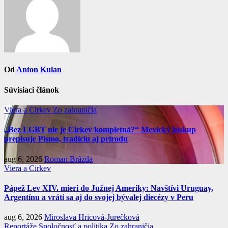
Od
Anton Kulan
Súvisiaci článok
Viera a Cirkev
Zo zahraničia
„Bez LGBT nie je Cirkev kompletná?“ Mexický biskup
prepisuje Písmo, tradíciu aj prírodu
aug 6, 2026
Roman Brázda
Viera a Cirkev
Pápež Lev XIV. mieri do Južnej Ameriky: Navštívi Uruguay,
Argentínu a vráti sa aj do svojej bývalej diecézy v Peru
aug 6, 2026
Miroslava Hricová-Jurečková
Reportáže
Spoločnosť a politika
Zo zahraničia