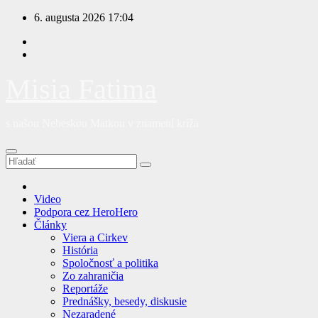
Prejsť
6. augusta 2026
17:04
na
obsah
Misia Fatima
s našou Nebeskou Matkou v znamení kríža
Video
Podpora cez HeroHero
Články
Viera a Cirkev
História
Spoločnosť a politika
Zo zahraničia
Reportáže
Prednášky, besedy, diskusie
Nezaradené