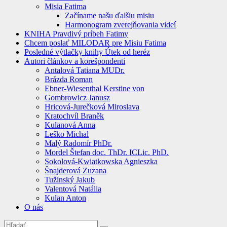
Misia Fatima
Začíname našu ďalšiu misiu
Harmonogram zverejňovania videí
KNIHA Pravdivý príbeh Fatimy
Chcem poslať MILODAR pre Misiu Fatima
Posledné výtlačky knihy Útek od heréz
Autori článkov a korešpondenti
Antalová Tatiana MUDr.
Brázda Roman
Ebner-Wiesenthal Kerstine von
Gombrowicz Janusz
Hricová-Jurečková Miroslava
Kratochvíl Braněk
Kulanová Anna
Leško Michal
Malý Radomír PhDr.
Mordel Štefan doc. ThDr. ICLic. PhD.
Sokolová-Kwiatkowska Agnieszka
Šnajderová Zuzana
Tužinský Jakub
Valentová Natália
Kulan Anton
O nás