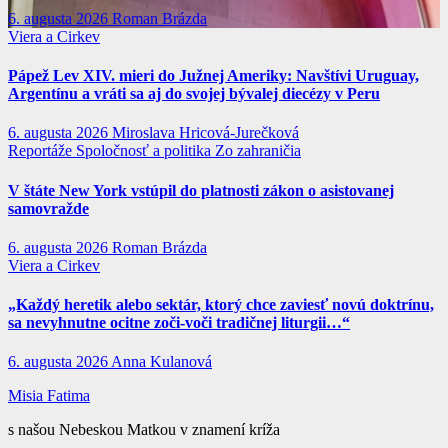
6. augusta 2026
Roman Brázda
Viera a Cirkev
Pápež Lev XIV. mieri do Južnej Ameriky: Navštívi Uruguay,
Argentínu a vráti sa aj do svojej bývalej diecézy v Peru
6. augusta 2026
Miroslava Hricová-Jurečková
Reportáže
Spoločnosť a politika
Zo zahraničia
V štáte New York vstúpil do platnosti zákon o asistovanej
samovražde
6. augusta 2026
Roman Brázda
Viera a Cirkev
„Každý heretik alebo sektár, ktorý chce zaviesť novú doktrínu,
sa nevyhnutne ocitne zoči-voči tradičnej liturgii…“
6. augusta 2026
Anna Kulanová
Misia Fatima
s našou Nebeskou Matkou v znamení kríža