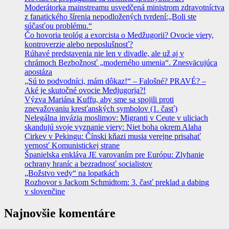
Moderátorka mainstreamu usvedčená ministrom zdravotníctva
z fanatického šírenia nepodložených tvrdení:„Boli ste
súčasťou problému.“
Čo hovoria teológ a exorcista o Medžugorii? Ovocie viery,
kontroverzie alebo neposlušnosť?
Rúhavé predstavenia nie len v divadle, ale už aj v
chrámoch Bezbožnosť „moderného umenia“. Znesväcujúca
apostáza
„Sú to podvodníci, mám dôkaz!“ – Falošné? PRAVÉ? –
Aké je skutočné ovocie Medjugorja?!
Výzva Mariána Kuffu, aby sme sa spojili proti
znevažovaniu kresťanských symbolov (1. časť)
Nelegálna invázia moslimov: Migranti v Ceute v uliciach
skandujú svoje vyznanie viery: Niet boha okrem Alaha
Cirkev v Pekingu: Čínski kňazi musia verejne prisahať
vernosť Komunistickej strane
Španielska enkláva JE varovaním pre Európu: Zlyhanie
ochrany hraníc a bezradnosť socialistov
„Božstvo vedy“ na lopatkách
Rozhovor s Jackom Schmidtom: 3. časť preklad a dabing
v slovenčine
Najnovšie komentáre