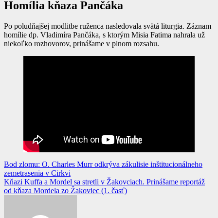
Homília kňaza Pančáka
Po poludňajšej modlitbe ruženca nasledovala svätá liturgia. Záznam
homílie dp. Vladimíra Pančáka, s ktorým Misia Fatima nahrala už
niekoľko rozhovorov, prinášame v plnom rozsahu.
Navigácia
Bod zlomu: O. Charles Murr odkrýva zákulisie inštitucionálneho
zemetrasenia v Cirkvi
v
Kňazi Kuffa a Mordel sa stretli v Žakovciach. Prinášame reportáž
článku
od kňaza Mordela zo Žakoviec (1. časť)