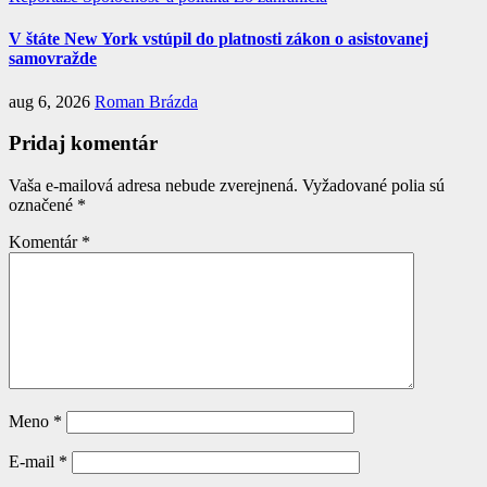
V štáte New York vstúpil do platnosti zákon o asistovanej
samovražde
aug 6, 2026
Roman Brázda
Pridaj komentár
Vaša e-mailová adresa nebude zverejnená.
Vyžadované polia sú
označené
*
Komentár
*
Meno
*
E-mail
*