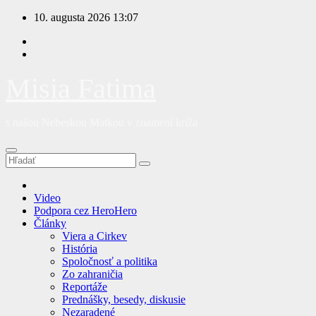
Prejsť
10. augusta 2026
13:07
na
obsah
Misia Fatima
s našou Nebeskou Matkou v znamení kríža
Video
Podpora cez HeroHero
Články
Viera a Cirkev
História
Spoločnosť a politika
Zo zahraničia
Reportáže
Prednášky, besedy, diskusie
Nezaradené