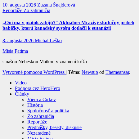
10. augusta 2026
Zuzana Šnajderová
Reportáže
Zo zahraničia
„Oni ma v piatok zabijú?“ Aktuálne: Mrazivý skutočný príbeh
babičky, ktorú kanadský systém dotlačil k eutanázii
8. augusta 2026
Michal Leško
Misia Fatima
s našou Nebeskou Matkou v znamení kríža
Vytvorené pomocou WordPress
|
Téma:
Newsup
od
Themeansar
.
Video
Podpora cez HeroHero
Články
Viera a Cirkev
História
Spoločnosť a politika
Zo zahraničia
Reportáže
Prednášky, besedy, diskusie
Nezaradené
Misia Fatima