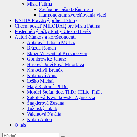
Misia Fatima
Začíname našu ďalšiu misiu
Harmonogram zverejňovania videí
KNIHA Pravdivý príbeh Fatimy
Chcem poslať MILODAR pre Misiu Fatima
Posledné výtlačky knihy Útek od heréz
Autori článkov a korešpondenti
Antalová Tatiana MUDr.
Brázda Roman
Ebner-Wiesenthal Kerstine von
Gombrowicz Janusz
Hricová-Jurečková Miroslava
Kratochvíl Braněk
Kulanová Anna
Leško Michal
Malý Radomír PhDr.
Mordel Štefan doc. ThDr. ICLic. PhD.
Sokolová-Kwiatkowska Agnieszka
Šnajderová Zuzana
Tužinský Jakub
Valentová Natália
Kulan Anton
O nás