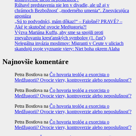
Rúhavé predstavenia nie len v divadle, ale už aj v
chrámoch Bezbožnosť „moderného umenia“. Znesväcujúca
apostáza
„Sú to podvodníci, mám dôkaz!“ – Falošné? PRAVÉ? –
Aké je skutočné ovocie Medjugorja?!
Výzva Mariána Kuffu, aby sme sa spojili proti
znevažovaniu kresťanských symbolov (1. časť)
Nelegálna invázia moslimov: Migranti v Ceute v uliciach
skandujú svoje vyznanie viery: Niet boha okrem Alaha
Najnovšie komentáre
Petra Bostlova
na
Čo hovoria teológ a exorcista o
Medžugorii? Ovocie viery, kontroverzie alebo neposlušnosť?
Petra Bostlova
na
Čo hovoria teológ a exorcista o
Medžugorii? Ovocie viery, kontroverzie alebo neposlušnosť?
Petra Bostlova
na
Čo hovoria teológ a exorcista o
Medžugorii? Ovocie viery, kontroverzie alebo neposlušnosť?
Petra Bostlova
na
Čo hovoria teológ a exorcista o
Medžugorii? Ovocie viery, kontroverzie alebo neposlušnosť?