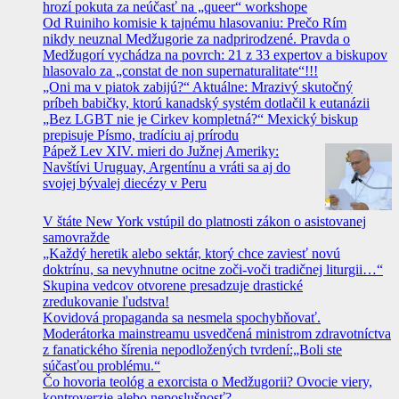
hrozí pokuta za neúčasť na „queer“ workshope
Od Ruiniho komisie k tajnému hlasovaniu: Prečo Rím
nikdy neuznal Medžugorie za nadprirodzené. Pravda o
Medžugorí vychádza na povrch: 21 z 33 expertov a biskupov
hlasovalo za „constat de non supernaturalitate“!!!
„Oni ma v piatok zabijú?“ Aktuálne: Mrazivý skutočný
príbeh babičky, ktorú kanadský systém dotlačil k eutanázii
„Bez LGBT nie je Cirkev kompletná?“ Mexický biskup
prepisuje Písmo, tradíciu aj prírodu
Pápež Lev XIV. mieri do Južnej Ameriky:
Navštívi Uruguay, Argentínu a vráti sa aj do
svojej bývalej diecézy v Peru
V štáte New York vstúpil do platnosti zákon o asistovanej
samovražde
„Každý heretik alebo sektár, ktorý chce zaviesť novú
doktrínu, sa nevyhnutne ocitne zoči-voči tradičnej liturgii…“
Skupina vedcov otvorene presadzuje drastické
zredukovanie ľudstva!
Kovidová propaganda sa nesmela spochybňovať.
Moderátorka mainstreamu usvedčená ministrom zdravotníctva
z fanatického šírenia nepodložených tvrdení:„Boli ste
súčasťou problému.“
Čo hovoria teológ a exorcista o Medžugorii? Ovocie viery,
kontroverzie alebo neposlušnosť?