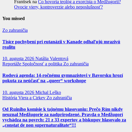
Frantisek
na
Čo hovoria teológ a exorcista o Medžugorii?
Ovocie viery, kontroverzie alebo neposlušnosť?
You missed
Zo zahraničia
Tisíce pochybení pri eutanázii v Kanade odhaľujú mrazivú
realitu
10. augusta 2026
Natália Valentová
Reportáže
Spoločnosť a politika
Zo zahraničia
Rodová agenda: 14-ročnému gymnazistovi v Bavorsku hrozí
pokuta za neúčasť na „queer“ workshope
10. augusta 2026
Michal Leško
História
Viera a Cirkev
Zo zahraničia
Od Ruiniho komisie k tajnému hlasovaniu: Prečo Rím nikdy
neuznal Medžugorie za nadprirodzené. Pravda o Medžugorí
vychádza na povrch: 21 z 33 expertov a biskupov hlasovalo za
„constat de non supernaturalitate“!!!