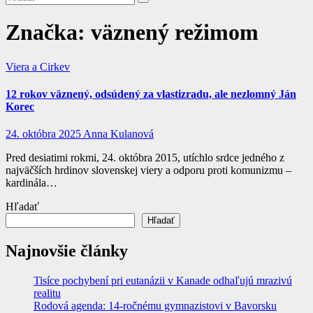
Značka:
väznený režimom
Viera a Cirkev
12 rokov väznený, odsúdený za vlastizradu, ale nezlomný Ján
Korec
24. októbra 2025
Anna Kulanová
Pred desiatimi rokmi, 24. októbra 2015, utíchlo srdce jedného z
najväčších hrdinov slovenskej viery a odporu proti komunizmu –
kardinála…
Hľadať
Hľadať
Najnovšie články
Tisíce pochybení pri eutanázii v Kanade odhaľujú mrazivú
realitu
Rodová agenda: 14-ročnému gymnazistovi v Bavorsku