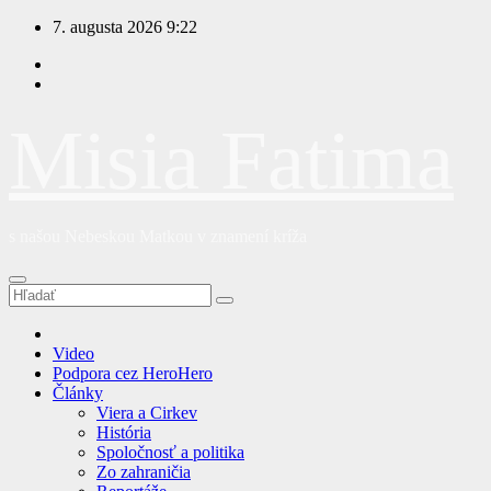
Prejsť
7. augusta 2026
9:22
na
obsah
Misia Fatima
s našou Nebeskou Matkou v znamení kríža
Video
Podpora cez HeroHero
Články
Viera a Cirkev
História
Spoločnosť a politika
Zo zahraničia