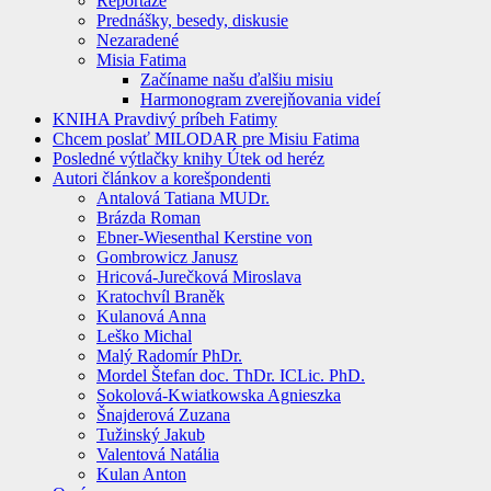
Reportáže
Prednášky, besedy, diskusie
Nezaradené
Misia Fatima
Začíname našu ďalšiu misiu
Harmonogram zverejňovania videí
KNIHA Pravdivý príbeh Fatimy
Chcem poslať MILODAR pre Misiu Fatima
Posledné výtlačky knihy Útek od heréz
Autori článkov a korešpondenti
Antalová Tatiana MUDr.
Brázda Roman
Ebner-Wiesenthal Kerstine von
Gombrowicz Janusz
Hricová-Jurečková Miroslava
Kratochvíl Braněk
Kulanová Anna
Leško Michal
Malý Radomír PhDr.
Mordel Štefan doc. ThDr. ICLic. PhD.
Sokolová-Kwiatkowska Agnieszka
Šnajderová Zuzana
Tužinský Jakub
Valentová Natália
Kulan Anton