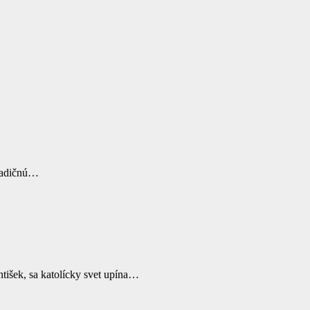
Tradičnú…
tišek, sa katolícky svet upína…