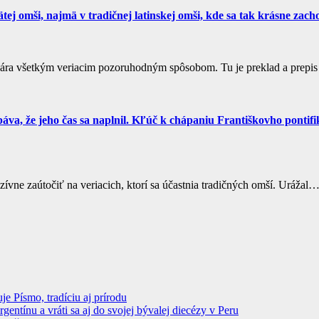
tej omši, najmä v tradičnej latinskej omši, kde sa tak krásne zach
ihovára všetkým veriacim pozoruhodným spôsobom. Tu je preklad a prepi
va, že jeho čas sa naplnil. Kľúč k chápaniu Františkovho pontifik
ívne zaútočiť na veriacich, ktorí sa účastnia tradičných omší. Urážal
 Písmo, tradíciu aj prírodu
ntínu a vráti sa aj do svojej bývalej diecézy v Peru