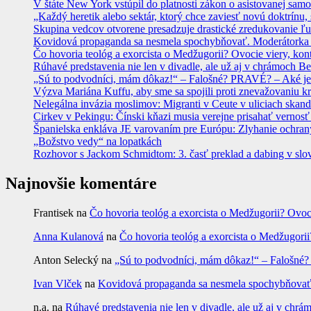
V štáte New York vstúpil do platnosti zákon o asistovanej sam
„Každý heretik alebo sektár, ktorý chce zaviesť novú doktrínu, 
Skupina vedcov otvorene presadzuje drastické zredukovanie ľu
Kovidová propaganda sa nesmela spochybňovať. Moderátorka ma
Čo hovoria teológ a exorcista o Medžugorii? Ovocie viery, kon
Rúhavé predstavenia nie len v divadle, ale už aj v chrámoch
„Sú to podvodníci, mám dôkaz!“ – Falošné? PRAVÉ? – Aké je
Výzva Mariána Kuffu, aby sme sa spojili proti znevažovaniu k
Nelegálna invázia moslimov: Migranti v Ceute v uliciach skan
Cirkev v Pekingu: Čínski kňazi musia verejne prisahať vernosť
Španielska enkláva JE varovaním pre Európu: Zlyhanie ochrany
„Božstvo vedy“ na lopatkách
Rozhovor s Jackom Schmidtom: 3. časť preklad a dabing v slo
Najnovšie komentáre
Frantisek
na
Čo hovoria teológ a exorcista o Medžugorii? Ovoc
Anna Kulanová
na
Čo hovoria teológ a exorcista o Medžugorii
Anton Selecký
na
„Sú to podvodníci, mám dôkaz!“ – Falošné
Ivan Vlček
na
Kovidová propaganda sa nesmela spochybňovať. 
n.a.
na
Rúhavé predstavenia nie len v divadle, ale už aj v c