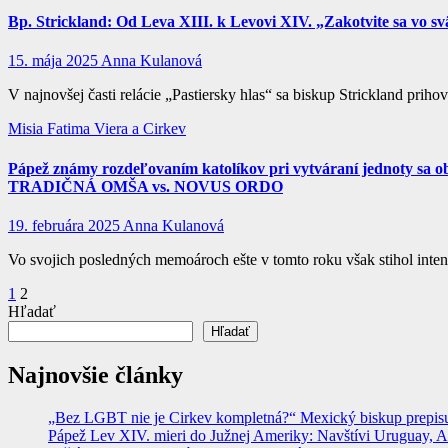
Bp. Strickland: Od Leva XIII. k Levovi XIV. „Zakotvite sa vo svä
15. mája 2025
Anna Kulanová
V najnovšej časti relácie „Pastiersky hlas“ sa biskup Strickland pr
Misia Fatima
Viera a Cirkev
Pápež známy rozdeľovaním katolíkov pri vytváraní jednoty sa obá
TRADIČNÁ OMŠA vs. NOVUS ORDO
19. februára 2025
Anna Kulanová
Vo svojich posledných memoároch ešte v tomto roku však stihol intenz
Stránkovanie
1
2
Hľadať
príspevkov
Hľadať
Najnovšie články
„Bez LGBT nie je Cirkev kompletná?“ Mexický biskup prepisuje
Pápež Lev XIV. mieri do Južnej Ameriky: Navštívi Uruguay, Arge