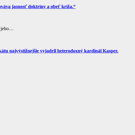
ováva jasnosť doktríny a obeť kríža.“
s jeho…
átu najvýstižnejšie vyjadril heterodoxný kardinál Kasper.
…