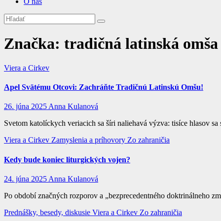
O nás
Značka:
tradičná latinská omša
Viera a Cirkev
Apel Svätému Otcovi: Zachráňte Tradičnú Latinskú Omšu!
26. júna 2025
Anna Kulanová
Svetom katolíckych veriacich sa šíri naliehavá výzva: tisíce hlasov
Viera a Cirkev
Zamyslenia a príhovory
Zo zahraničia
Kedy bude koniec liturgických vojen?
24. júna 2025
Anna Kulanová
Po období značných rozporov a „bezprecedentného doktrinálneho zmät
Prednášky, besedy, diskusie
Viera a Cirkev
Zo zahraničia