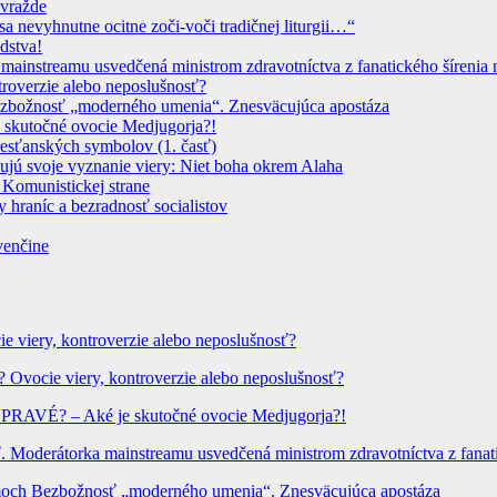
ovražde
sa nevyhnutne ocitne zoči-voči tradičnej liturgii…“
dstva!
instreamu usvedčená ministrom zdravotníctva z fanatického šírenia n
troverzie alebo neposlušnosť?
 Bezbožnosť „moderného umenia“. Znesväcujúca apostáza
 skutočné ovocie Medjugorja?!
resťanských symbolov (1. časť)
dujú svoje vyznanie viery: Niet boha okrem Alaha
 Komunistickej strane
 hraníc a bezradnosť socialistov
venčine
ie viery, kontroverzie alebo neposlušnosť?
? Ovocie viery, kontroverzie alebo neposlušnosť?
? PRAVÉ? – Aké je skutočné ovocie Medjugorja?!
Moderátorka mainstreamu usvedčená ministrom zdravotníctva z fanatic
hrámoch Bezbožnosť „moderného umenia“. Znesväcujúca apostáza