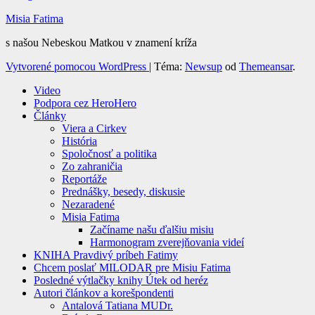
Misia Fatima
s našou Nebeskou Matkou v znamení kríža
Vytvorené pomocou WordPress
|
Téma:
Newsup
od
Themeansar
.
Video
Podpora cez HeroHero
Články
Viera a Cirkev
História
Spoločnosť a politika
Zo zahraničia
Reportáže
Prednášky, besedy, diskusie
Nezaradené
Misia Fatima
Začíname našu ďalšiu misiu
Harmonogram zverejňovania videí
KNIHA Pravdivý príbeh Fatimy
Chcem poslať MILODAR pre Misiu Fatima
Posledné výtlačky knihy Útek od heréz
Autori článkov a korešpondenti
Antalová Tatiana MUDr.