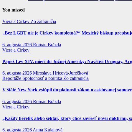
You missed
Viera a Cirkev
Zo zahraničia
„Bez LGBT nie je Cirkev kompletná?“ Mexický biskup prepisuje 
6. augusta 2026
Roman Brázda
Viera a Cirkev
Pápež Lev XIV. mieri do Južnej Ameriky: Navštívi Uruguay, Argen
6. augusta 2026
Miroslava Hricová-Jurečková
Reportáže
Spoločnosť a politika
Zo zahraničia
V štáte New York vstúpil do platnosti zákon o asistovanej samov
6. augusta 2026
Roman Brázda
Viera a Cirkev
„Každý heretik alebo sektár, ktorý chce zaviesť novú doktrínu, s
6. augusta 2026
Anna Kulanová