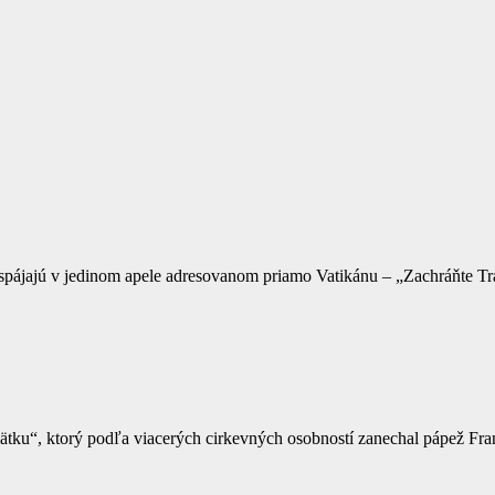
 sa spájajú v jedinom apele adresovanom priamo Vatikánu – „Zachráňte 
ku“, ktorý podľa viacerých cirkevných osobností zanechal pápež Fran