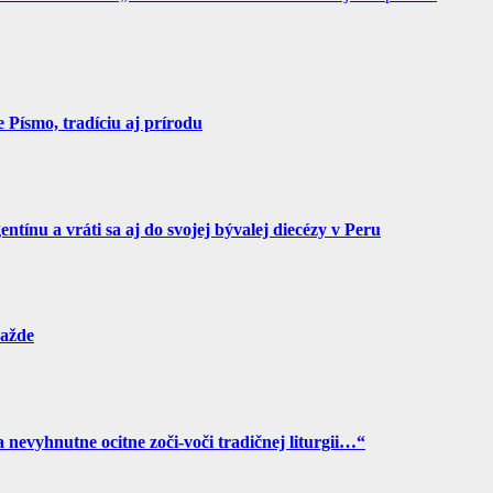
Písmo, tradíciu aj prírodu
tínu a vráti sa aj do svojej bývalej diecézy v Peru
ražde
a nevyhnutne ocitne zoči-voči tradičnej liturgii…“