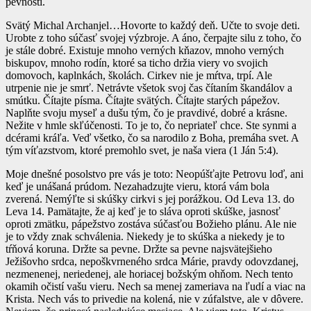
pevnosti.
Svätý Michal Archanjel…Hovorte to každý deň. Učte to svoje deti.
Urobte z toho súčasť svojej výzbroje. A áno, čerpajte silu z toho, čo
je stále dobré. Existuje mnoho verných kňazov, mnoho verných
biskupov, mnoho rodín, ktoré sa ticho držia viery vo svojich
domovoch, kaplnkách, školách. Cirkev nie je mŕtva, trpí. Ale
utrpenie nie je smrť. Netrávte všetok svoj čas čítaním škandálov a
smútku. Čítajte písma. Čítajte svätých. Čítajte starých pápežov.
Naplňte svoju myseľ a dušu tým, čo je pravdivé, dobré a krásne.
Nežite v hmle skľúčenosti. To je to, čo nepriateľ chce. Ste synmi a
dcérami kráľa. Veď všetko, čo sa narodilo z Boha, premáha svet. A
tým víťazstvom, ktoré premohlo svet, je naša viera (1 Ján 5:4).
Moje dnešné posolstvo pre vás je toto: Neopúšťajte Petrovu loď, ani
keď je unášaná prúdom. Nezahadzujte vieru, ktorá vám bola
zverená. Nemýľte si skúšky cirkvi s jej porážkou. Od Leva 13. do
Leva 14. Pamätajte, že aj keď je to sláva oproti skúške, jasnosť
oproti zmätku, pápežstvo zostáva súčasťou Božieho plánu. Ale nie
je to vždy znak schválenia. Niekedy je to skúška a niekedy je to
tŕňová koruna. Držte sa pevne. Držte sa pevne najsvätejšieho
Ježišovho srdca, nepoškvrneného srdca Márie, pravdy odovzdanej,
nezmenenej, neriedenej, ale horiacej božským ohňom. Nech tento
okamih očistí vašu vieru. Nech sa menej zameriava na ľudí a viac na
Krista. Nech vás to privedie na kolená, nie v zúfalstve, ale v dôvere.