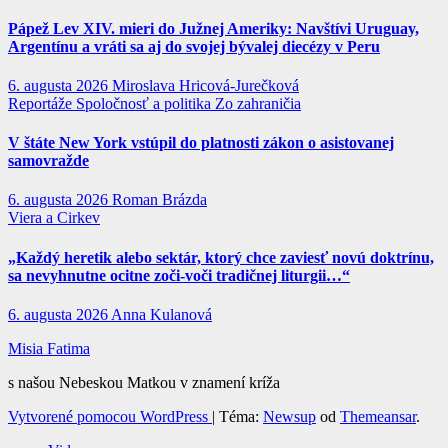
Pápež Lev XIV. mieri do Južnej Ameriky: Navštívi Uruguay,
Argentínu a vráti sa aj do svojej bývalej diecézy v Peru
6. augusta 2026
Miroslava Hricová-Jurečková
Reportáže
Spoločnosť a politika
Zo zahraničia
V štáte New York vstúpil do platnosti zákon o asistovanej
samovražde
6. augusta 2026
Roman Brázda
Viera a Cirkev
„Každý heretik alebo sektár, ktorý chce zaviesť novú doktrínu,
sa nevyhnutne ocitne zoči-voči tradičnej liturgii…“
6. augusta 2026
Anna Kulanová
Misia Fatima
s našou Nebeskou Matkou v znamení kríža
Vytvorené pomocou WordPress
|
Téma:
Newsup
od
Themeansar
.