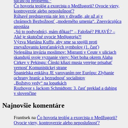
súčasťou problému.“
Čo hovoria teológ a exorcista o Medžugorii? Ovocie viery,
kontroverzie alebo neposlušnosť?
Rúhavé predstavenia nie len v divadle, ale už aj v
chrámoch Bezbožnosť „moderného umenia“. Znesväcujúca
apostáza
„Sú to podvodníci, mám dôkaz!“ – Falošné? PRAVÉ? –
Aké je skutočné ovocie Medjugorja?!
Výzva Mariána Kuffu, aby sme sa spojili proti
znevažovaniu kresťanských symbolov (1. časť)
Nelegálna invázia moslimov: Migranti v Ceute v uliciach
skandujú svoje vyznanie viery: Niet boha okrem Alaha
Cirkev v Pekingu: Čínski kňazi musia verejne prisahať
vernosť Komunistickej strane
Španielska enkláva JE varovaním pre Európu: Zlyhanie
ochrany hraníc a bezradnosť socialistov
„Božstvo vedy“ na lopatkách
Rozhovor s Jackom Schmidtom: 3. časť preklad a dabing
v slovenčine
Najnovšie komentáre
Frantisek
na
Čo hovoria teológ a exorcista o Medžugorii?
Ovocie viery, kontroverzie alebo neposlušnosť?