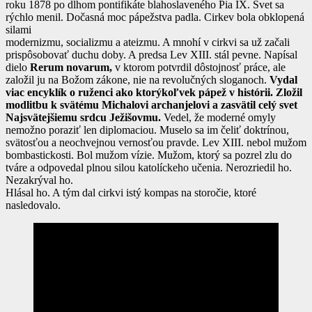
roku 1878 po dlhom pontifikáte blahoslaveného Pia IX. Svet sa
rýchlo menil. Dočasná moc pápežstva padla. Cirkev bola obklopená
silami
modernizmu, socializmu a ateizmu. A mnohí v cirkvi sa už začali
prispôsobovať duchu doby. A predsa Lev XIII. stál pevne. Napísal
dielo
Rerum novarum,
v ktorom potvrdil dôstojnosť práce, ale
založil ju na Božom zákone, nie na revolučných sloganoch.
Vydal
viac encyklík o ruženci ako ktorýkoľvek pápež v histórii. Zložil
modlitbu k svätému Michalovi archanjelovi a zasvätil celý svet
Najsvätejšiemu srdcu Ježišovmu.
Vedel, že moderné omyly
nemožno poraziť len diplomaciou. Muselo sa im čeliť doktrínou,
svätosťou a neochvejnou vernosťou pravde. Lev XIII. nebol mužom
bombastickosti. Bol mužom vízie. Mužom, ktorý sa pozrel zlu do
tváre a odpovedal plnou silou katolíckeho učenia. Nerozriedil ho.
Nezakrýval ho.
Hlásal ho. A tým dal cirkvi istý kompas na storočie, ktoré
nasledovalo.