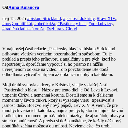
Od
Anna Kulanová
máj 15, 2025
#biskup Strickland
,
#jasnosť doktríny
,
#Lev XIV.
,
#nový pontifikát
,
#obeť kríža
,
#Pastiersky hlas
,
#poklad viery
,
#tradičná latinská omša
,
#vzbura v Cirkvi
V najnovšej časti relácie „Pastiersky hlas“ sa biskup Strickland
prihovára všetkým veriacim pozoruhodným spôsobom. Tu je
preklad a prepis jeho príhovoru z angličtiny a pre tých, ktorí ho
nepotrebujú, dporúčame vypočuť si ho priamo na nižšie
uverejnenom odkaze na video. Toto povzbudenie iste dodá
odhodlania vytrvať v utrpení až dokonca mnohým katolíkom.
Moji drahí synovia a dcéry v Kristovi, vitajte v ďalšej časti
„Pastierskeho hlasu“. Názov pre tento diel je Od Leva k Levovi,
utrpenie Cirkvi a nemenná koruna. Dostali sme sa k ďalšiemu
momentu v živote cirkvi, ktorý si vyžaduje vieru, trpezlivosť a
jasnosť duše. Bol zvolený nový pápež, Lev XIV. A viem, že pre
mnohých veriacich katolíkov, najmä pre tých, ktorí milujú cirkevnú
tradíciu, tento moment prináša nielen otázky, ale aj smútok, obavy a
strach o budúcnosť. A predsa si tiež pamätáme, že každý náš nový
pontifikát začína možnosťou milosti. Nevieme ešte, čo urobí.