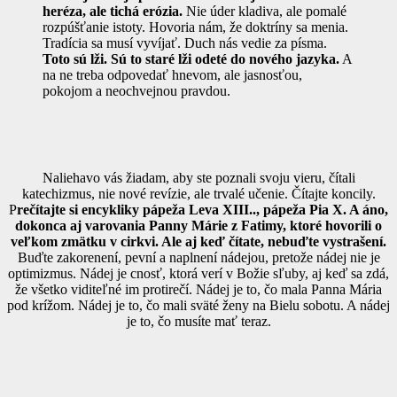
heréza, ale tichá erózia.
Nie úder kladiva, ale pomalé
rozpúšťanie istoty. Hovoria nám, že doktríny sa menia.
Tradícia sa musí vyvíjať. Duch nás vedie za písma.
Toto sú lži. Sú to staré lži odeté do nového jazyka.
A
na ne treba odpovedať hnevom, ale jasnosťou,
pokojom a neochvejnou pravdou.
Naliehavo vás žiadam, aby ste poznali svoju vieru, čítali
katechizmus, nie nové revízie, ale trvalé učenie. Čítajte koncily.
P
rečítajte si encykliky pápeža Leva XIII.., pápeža Pia X. A áno,
dokonca aj varovania Panny Márie z Fatimy, ktoré hovorili o
veľkom zmätku v cirkvi. Ale aj keď čítate, nebuďte vystrašení.
Buďte zakorenení, pevní a naplnení nádejou, pretože nádej nie je
optimizmus. Nádej je cnosť, ktorá verí v Božie sľuby, aj keď sa zdá,
že všetko viditeľné im protirečí. Nádej je to, čo mala Panna Mária
pod krížom. Nádej je to, čo mali sväté ženy na Bielu sobotu. A nádej
je to, čo musíte mať teraz.