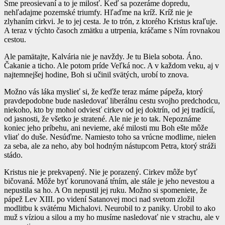
Sme preosievaní a to je milosť. Keď sa pozeráme dopredu,
nehľadajme pozemské triumfy. Hľaďme na kríž. Kríž nie je
zlyhaním cirkvi. Je to jej cesta. Je to trón, z ktorého Kristus kraľuje.
A teraz v týchto časoch zmätku a utrpenia, kráčame s Ním rovnakou
cestou.
Ale pamätajte, Kalvária nie je navždy. Je tu Biela sobota. Áno.
Čakanie a ticho. Ale potom príde Veľká noc. A v každom veku, aj v
najtemnejšej hodine, Boh si učinil svätých, urobí to znova.
Možno vás láka myslieť si, že keďže teraz máme pápeža, ktorý
pravdepodobne bude nasledovať liberálnu cestu svojho predchodcu,
niekoho, kto by mohol odviesť cirkev od jej doktrín, od jej tradícií,
od jasnosti, že všetko je stratené. Ale nie je to tak. Nepoznáme
koniec jeho príbehu, ani nevieme, aké milosti mu Boh ešte môže
vliať do duše. Nesúďme. Namiesto toho sa vrúcne modlime, nielen
za seba, ale za neho, aby bol hodným nástupcom Petra, ktorý stráži
stádo.
Kristus nie je prekvapený. Nie je porazený. Cirkev môže byť
bičovaná. Môže byť korunovaná tŕním, ale stále je jeho nevestou a
nepustila sa ho. A On nepustil jej ruku. Možno si spomeniete, že
pápež Lev XIII. po videní Satanovej moci nad svetom zložil
modlitbu k svätému Michalovi. Neurobil to z paniky. Urobil to ako
muž s víziou a silou a my ho musíme nasledovať nie v strachu, ale v