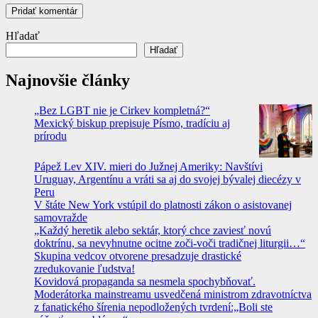
Hľadať
Hľadať
Najnovšie články
„Bez LGBT nie je Cirkev kompletná?“
Mexický biskup prepisuje Písmo, tradíciu aj
prírodu
Pápež Lev XIV. mieri do Južnej Ameriky: Navštívi
Uruguay, Argentínu a vráti sa aj do svojej bývalej diecézy v
Peru
V štáte New York vstúpil do platnosti zákon o asistovanej
samovražde
„Každý heretik alebo sektár, ktorý chce zaviesť novú
doktrínu, sa nevyhnutne ocitne zoči-voči tradičnej liturgii…“
Skupina vedcov otvorene presadzuje drastické
zredukovanie ľudstva!
Kovidová propaganda sa nesmela spochybňovať.
Moderátorka mainstreamu usvedčená ministrom zdravotníctva
z fanatického šírenia nepodložených tvrdení:„Boli ste