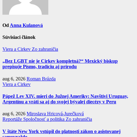
Od
Anna Kulanová
Súvisiaci článok
Viera a Cirkev
Zo zahraničia
„Bez LGBT nie je Cirkev kompletná?“ Mexický biskup
prepisuje Písmo, tradíciu aj prírodu
aug 6, 2026
Roman Brázda
Viera a Cirkev
Pápež Lev XIV. mieri do Južnej Ameriky: Navštívi Uruguay,
Argentínu a vráti sa aj do svojej bývalej diecézy v Peru
aug 6, 2026
Miroslava Hricová-Jurečková
Reportáže
Spoločnosť a politika
Zo zahraničia
V štáte New York vstúpil do platnosti zákon o asistovanej
samovražde