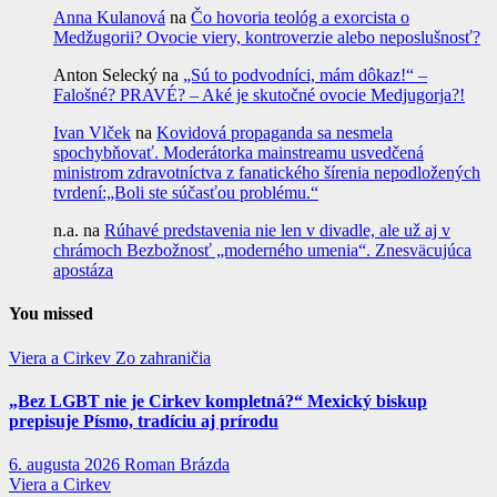
Anna Kulanová
na
Čo hovoria teológ a exorcista o
Medžugorii? Ovocie viery, kontroverzie alebo neposlušnosť?
Anton Selecký
na
„Sú to podvodníci, mám dôkaz!“ –
Falošné? PRAVÉ? – Aké je skutočné ovocie Medjugorja?!
Ivan Vlček
na
Kovidová propaganda sa nesmela
spochybňovať. Moderátorka mainstreamu usvedčená
ministrom zdravotníctva z fanatického šírenia nepodložených
tvrdení:„Boli ste súčasťou problému.“
n.a.
na
Rúhavé predstavenia nie len v divadle, ale už aj v
chrámoch Bezbožnosť „moderného umenia“. Znesväcujúca
apostáza
You missed
Viera a Cirkev
Zo zahraničia
„Bez LGBT nie je Cirkev kompletná?“ Mexický biskup
prepisuje Písmo, tradíciu aj prírodu
6. augusta 2026
Roman Brázda
Viera a Cirkev