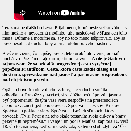
Teraz máme ďalšieho Leva. Prijal meno, ktoré nesie veľkú váhu a s
ním možno aj nevedomú modlitbu, aby nasledoval v šľapajach jeho
mena. Dúfame a modlíme sa, aby ho toto meno inšpirovalo, aby sa
povzniesol nad ducha doby a prijal úlohu pravého pastiera.
A ešte nevieme, čo napíše, povie alebo urobí, ale vieme, odkiaľ
pochádza. Poznáme trajektóriu, ktorou sa vydal.
A nie je žiadnym
tajomstvom, že sa pridal k progresívnej cesta vytyčenej
pápežom Františkom. Cesta, ktorá často kladie dialóg nad
doktrínu, sprevádzanie nad jasnosť a pastoračné prispôsobenie
nad objektívnu pravdu.
Opäť to hovorím nie v duchu vzbury, ale v duchu smútku a
odhodlania. Pretože vy, veriaci, si zaslúžite počuť pravdu jasne a
byť pripomenutí, že tým vaša viera nespočíva na preferenciách
alebo rozvážnosti jedného človeka. Spočíva na Ježišovi Kristovi.
Spočíva na poklade viery. Spočíva na Božích sľuboch, ktorý
povedal: „Ty si Peter a na tejto skale postavím svoju cirkev a brány
pekelné ju nepremôžu.“ Evanjelium podľa Matúša, kapitola 16, verš
18. Čo to znamená, keď sa niekedy zdá, že tento sľub zlyháva? Čo