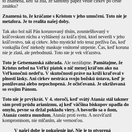
to znamená, keď sa zdá, že samotný pápež vedie cirkev po ceste
zmätku?
Znamená to, že kráčame s Kristom v jeho umučení. Toto nie je
metafora. Je to realita našej doby.
Tak ako bol náš Pán korunovaný tŕním, zosmiešňovaný v
kráľovskom rúchu a vyhlásený za kráľa tými, ktorí neverili v jeho
kráľovstvo, tak aj cirkev. Jeho mystické telo teraz prežíva čas, keď
vonkajšia česť niekedy maskuje vnútorné utrpenie. Čas, keď koruna
nie je zlatá, ale prebodnutá. Toto nie je vek víťazstva.
Toto je Getsemanská záhrada.
Ale nezúfajme.
Pamätajme, že
Kristus nebol na Veľký piatok o nič menej kráľom ako na
Veľkonočnú nedeľu.
V skutočnosti práve na kríži kraľoval v
plnosti lásky. Ani cirkev nestráca svoju božskú ústavu, keď je
ponižovaná alebo nepochopená.
Je očisťovaná. Je ukrižovaná
so svojím Pánom.
Toto nie je prvýkrát. V 4. storočí, keď svätý Atanáz stál takmer
sám proti prúdu arianizmu, aj keď väčšina biskupov upadla do
omylu, pevne sa držal pokladu viery. A hovorilo sa o ňom,
Atanáz contra mundum
, Atanáz proti svetu. A nezvíťazil
kompromisom, nie mlčaním, ale vernosťou.
V našej dobe je pokušenie iné. Nie je to otvorená