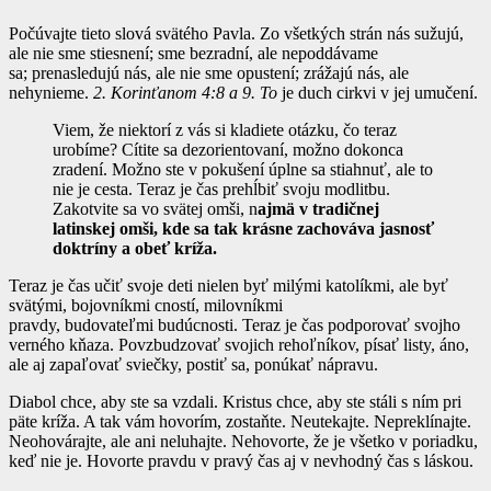
Počúvajte tieto slová svätého Pavla. Zo všetkých strán nás sužujú,
ale nie sme stiesnení; sme bezradní, ale nepoddávame
sa; prenasledujú nás, ale nie sme opustení; zrážajú nás, ale
nehynieme.
2. Korinťanom 4:8 a 9. To
je duch cirkvi v jej umučení.
Viem, že niektorí z vás si kladiete otázku, čo teraz
urobíme? Cítite sa dezorientovaní, možno dokonca
zradení. Možno ste v pokušení úplne sa stiahnuť, ale to
nie je cesta. Teraz je čas prehĺbiť svoju modlitbu.
Zakotvite sa vo svätej omši, n
ajmä v tradičnej
latinskej omši, kde sa tak krásne zachováva jasnosť
doktríny a obeť kríža.
Teraz je čas učiť svoje deti nielen byť milými katolíkmi, ale byť
svätými, bojovníkmi cností, milovníkmi
pravdy, budovateľmi budúcnosti. Teraz je čas podporovať svojho
verného kňaza. Povzbudzovať svojich rehoľníkov, písať listy, áno,
ale aj zapaľovať sviečky, postiť sa, ponúkať nápravu.
Diabol chce, aby ste sa vzdali. Kristus chce, aby ste stáli s ním pri
päte kríža. A tak vám hovorím, zostaňte. Neutekajte. Nepreklínajte.
Neohovárajte, ale ani neluhajte. Nehovorte, že je všetko v poriadku,
keď nie je. Hovorte pravdu v pravý čas aj v nevhodný čas s láskou.