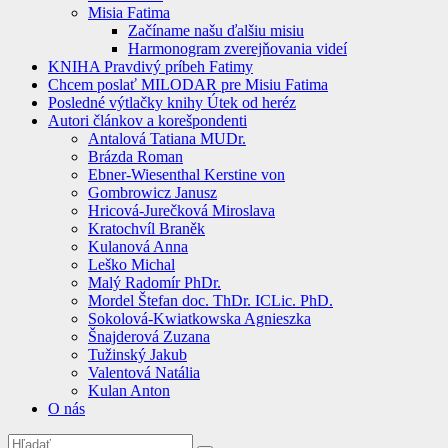
Misia Fatima
Začíname našu ďalšiu misiu
Harmonogram zverejňovania videí
KNIHA Pravdivý príbeh Fatimy
Chcem poslať MILODAR pre Misiu Fatima
Posledné výtlačky knihy Útek od heréz
Autori článkov a korešpondenti
Antalová Tatiana MUDr.
Brázda Roman
Ebner-Wiesenthal Kerstine von
Gombrowicz Janusz
Hricová-Jurečková Miroslava
Kratochvíl Braněk
Kulanová Anna
Leško Michal
Malý Radomír PhDr.
Mordel Štefan doc. ThDr. ICLic. PhD.
Sokolová-Kwiatkowska Agnieszka
Šnajderová Zuzana
Tužinský Jakub
Valentová Natália
Kulan Anton
O nás