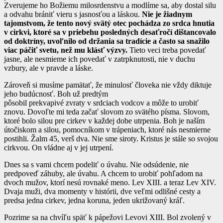
Zverujeme ho Božiemu milosrdenstvu a modlíme sa, aby dostal silu
a odvahu brániť vieru s jasnosťou a láskou.
Nie je žiadnym
tajomstvom, že tento nový svätý otec pochádza zo srdca hnutia
v cirkvi, ktoré sa v priebehu posledných desaťročí dištancovalo
od doktríny, uvoľnilo od držania sa tradície a často sa snažilo
viac páčiť svetu, než mu klásť výzvy.
Tieto veci treba povedať
jasne, ale nesmieme ich povedať v zatrpknutosti, nie v duchu
vzbury, ale v pravde a láske.
Zároveň si musíme pamätať, že minulosť človeka nie vždy diktuje
jeho budúcnosť. Boh už predtým
pôsobil prekvapivé zvraty v srdciach vodcov a môže to urobiť
znovu. Dovoľte mi teda začať slovom zo svätého písma. Slovom,
ktoré bolo silou pre cirkev v každej dobe utrpenia. Boh je naším
útočiskom a silou, pomocníkom v trápeniach, ktoré nás nesmierne
postihli. Žalm 45, verš dva. Nie sme siroty. Kristus je stále so svojou
cirkvou. On vládne aj v jej utrpení.
Dnes sa s vami chcem podeliť o úvahu. Nie odsúdenie, nie
predpoveď záhuby, ale úvahu. A chcem to urobiť pohľadom na
dvoch mužov, ktorí nesú rovnaké meno. Lev XIII. a teraz Lev XIV.
Dvaja muži, dva momenty v histórii, dve veľmi odlišné cesty a
predsa jedna cirkev, jedna koruna, jeden ukrižovaný kráľ.
Pozrime sa na chvíľu späť k pápežovi Levovi XIII. Bol zvolený v