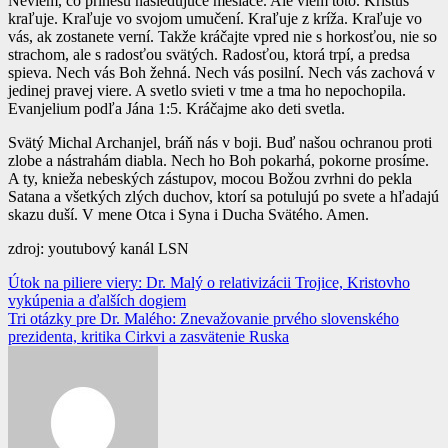
Neviem, čo prinesú nasledujúce mesiace. Ale viem toto. Kristus
kraľuje. Kraľuje vo svojom umučení. Kraľuje z kríža. Kraľuje vo
vás, ak zostanete verní. Takže kráčajte vpred nie s horkosťou, nie so
strachom, ale s radosťou svätých. Radosťou, ktorá trpí, a predsa
spieva. Nech vás Boh žehná. Nech vás posilní. Nech vás zachová v
jedinej pravej viere. A svetlo svieti v tme a tma ho nepochopila.
Evanjelium podľa Jána 1:5. Kráčajme ako deti svetla.
Svätý Michal Archanjel, bráň nás v boji. Buď našou ochranou proti
zlobe a nástrahám diabla. Nech ho Boh pokarhá, pokorne prosíme.
A ty, knieža nebeských zástupov, mocou Božou zvrhni do pekla
Satana a všetkých zlých duchov, ktorí sa potulujú po svete a hľadajú
skazu duší. V mene Otca i Syna i Ducha Svätého. Amen.
zdroj: youtubový kanál LSN
Navigácia
Útok na piliere viery: Dr. Malý o relativizácii Trojice, Kristovho
vykúpenia a ďalších dogiem
v
Tri otázky pre Dr. Malého: Znevažovanie prvého slovenského
článku
prezidenta, kritika Cirkvi a zasvätenie Ruska