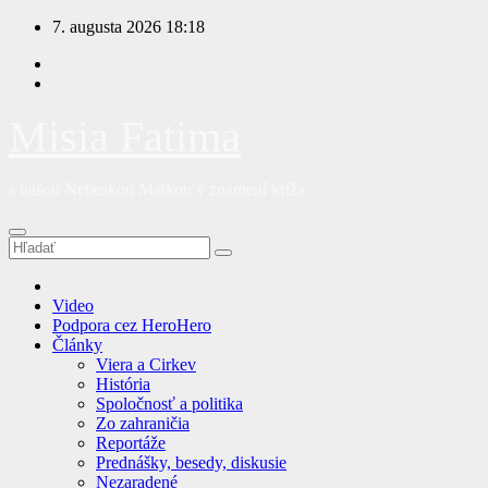
Prejsť
7. augusta 2026
18:18
na
obsah
Misia Fatima
s našou Nebeskou Matkou v znamení kríža
Video
Podpora cez HeroHero
Články
Viera a Cirkev
História
Spoločnosť a politika
Zo zahraničia
Reportáže
Prednášky, besedy, diskusie
Nezaradené