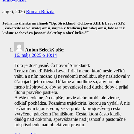
aug 6, 2026
Roman Brázda
Jedna myšlienka na článok “Bp. Strickland: Od Leva XIII. k Levovi XIV.
„Zakotvite sa vo svätej omši, najmä v tradičnej latinskej omši, kde sa tak
krásne zachováva jasnosť doktríny a obeť kríža.“”
Anton Selecký
píše:
16. mája 2025 o 10:14
Toto je dosť jasné. čo hovorí Strickland:
Teraz máme ďalšieho Leva. Prijal meno, ktoré nesie veľkú
váhu a s ním možno aj nevedomú modlitbu, aby nasledoval v
šľapajach jeho mena. Dúfame a modlíme sa, aby ho toto
meno inšpirovalo, aby sa povzniesol nad ducha doby a prijal
úlohu pravého pastiera.
A ešte nevieme, čo napíše, povie alebo urobí, ale vieme,
odkiaľ pochádza. Poznáme trajektóriu, ktorou sa vydal. A nie
je žiadnym tajomstvom, že sa pridal k progresívnej cesta
vytyčenej pápežom Františkom. Cesta, ktorá často kladie
dialóg nad doktrínu, sprevádzanie nad jasnosť a pastoračné
prispôsobenie nad objektívnu pravdu.