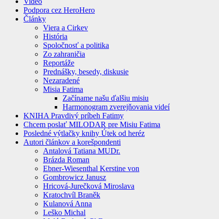
Video
Podpora cez HeroHero
Články
Viera a Cirkev
História
Spoločnosť a politika
Zo zahraničia
Reportáže
Prednášky, besedy, diskusie
Nezaradené
Misia Fatima
Začíname našu ďalšiu misiu
Harmonogram zverejňovania videí
KNIHA Pravdivý príbeh Fatimy
Chcem poslať MILODAR pre Misiu Fatima
Posledné výtlačky knihy Útek od heréz
Autori článkov a korešpondenti
Antalová Tatiana MUDr.
Brázda Roman
Ebner-Wiesenthal Kerstine von
Gombrowicz Janusz
Hricová-Jurečková Miroslava
Kratochvíl Braněk
Kulanová Anna
Leško Michal