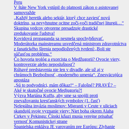
Peru
V štáte New York vstúpil do platnosti zákon o asistovanej
samovražde
„Každý heretik alebo sektár, ktorý chce zaviesť novú
doktrínu, sa nevyhnutne ocitne zoči-voči tradičnej liturgii…“
Skupina vedcov otvorene presadzuje drastické
zredukovanie ľudstva!
Kovidová propaganda sa nesmela spochybňovať.
Moderátorka mainstreamu usvedčená ministrom zdravotníctva
z fanatického šírenia nepodložených tvrdení:„Boli ste
súčasťou problému.“
Čo hovoria teológ a exorcista o Medžugorii? Ovocie viery,
kontroverzie alebo neposlušnosť?
Rúhavé predstavenia nie len v divadle, ale už aj v
chrámoch Bezbožnosť „moderného umenia“. Znesväcujúca
apostáza
„Sú to podvodníci, mám dôkaz!“ – Falošné? PRAVÉ? –
Aké je skutočné ovocie Medjugorja?!
Výzva Mariána Kuffu, aby sme sa spojili proti
znevažovaniu kresťanských symbolov (1. časť)
Nelegálna invázia moslimov: Migranti v Ceute v uliciach
skandujú svoje vyznanie viery: Niet boha okrem Alaha
Cirkev v Pekingu: Čínski kňazi musia verejne prisahať
vernosť Komunistickej strane
Španielska enkláva JE varovaním pre Európu: Zlyhanie