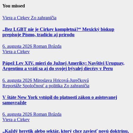
You missed
Viera a Cirkev
Zo zahraničia
„Bez LGBT nie je Cirkev kompletná?“ Mexický biskup
prepisuje Písmo, tradíciu aj prírodu
6. augusta 2026
Roman Brázda
Viera a Cirkev
Pápež Lev XIV. mieri do Južnej Ameriky: Navštívi Uruguay,
Argentínu a vráti sa aj do svojej bývalej diecézy v Peru
6. augusta 2026
Miroslava Hricová-Jurečková
Reportáže
Spoločnosť a politika
Zo zahraničia
V štáte New York vstúpil do platnosti zákon o asistovanej
samovražde
6. augusta 2026
Roman Brázda
Viera a Cirkev
„Každý heretik alebo sektár, ktorý chce zaviesť novú doktrínu,