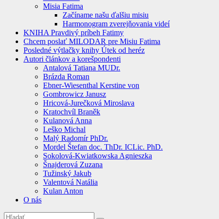
Misia Fatima
Začíname našu ďalšiu misiu
Harmonogram zverejňovania videí
KNIHA Pravdivý príbeh Fatimy
Chcem poslať MILODAR pre Misiu Fatima
Posledné výtlačky knihy Útek od heréz
Autori článkov a korešpondenti
Antalová Tatiana MUDr.
Brázda Roman
Ebner-Wiesenthal Kerstine von
Gombrowicz Janusz
Hricová-Jurečková Miroslava
Kratochvíl Braněk
Kulanová Anna
Leško Michal
Malý Radomír PhDr.
Mordel Štefan doc. ThDr. ICLic. PhD.
Sokolová-Kwiatkowska Agnieszka
Šnajderová Zuzana
Tužinský Jakub
Valentová Natália
Kulan Anton
O nás