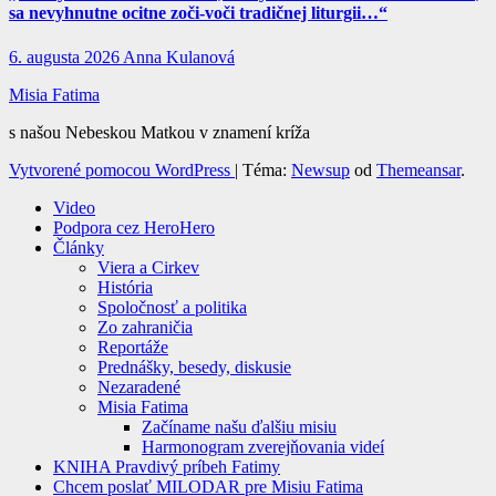
sa nevyhnutne ocitne zoči-voči tradičnej liturgii…“
6. augusta 2026
Anna Kulanová
Misia Fatima
s našou Nebeskou Matkou v znamení kríža
Vytvorené pomocou WordPress
|
Téma:
Newsup
od
Themeansar
.
Video
Podpora cez HeroHero
Články
Viera a Cirkev
História
Spoločnosť a politika
Zo zahraničia
Reportáže
Prednášky, besedy, diskusie
Nezaradené
Misia Fatima
Začíname našu ďalšiu misiu
Harmonogram zverejňovania videí
KNIHA Pravdivý príbeh Fatimy
Chcem poslať MILODAR pre Misiu Fatima