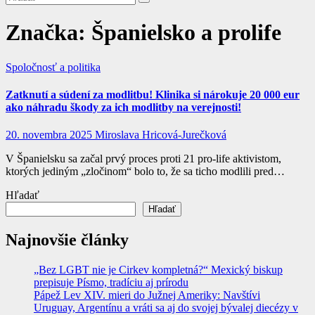
Značka:
Španielsko a prolife
Spoločnosť a politika
Zatknutí a súdení za modlitbu! Klinika si nárokuje 20 000 eur
ako náhradu škody za ich modlitby na verejnosti!
20. novembra 2025
Miroslava Hricová-Jurečková
V Španielsku sa začal prvý proces proti 21 pro-life aktivistom,
ktorých jediným „zločinom“ bolo to, že sa ticho modlili pred…
Hľadať
Hľadať
Najnovšie články
„Bez LGBT nie je Cirkev kompletná?“ Mexický biskup
prepisuje Písmo, tradíciu aj prírodu
Pápež Lev XIV. mieri do Južnej Ameriky: Navštívi
Uruguay, Argentínu a vráti sa aj do svojej bývalej diecézy v