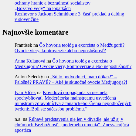
ochrany hraníc a bezradnosť socialistov
„Božstvo vedy“ na lopatkách
Rozhovor s Jackom Schmidtom: 3. časť preklad a dabing
v slovenčine
Najnovšie komentáre
Frantisek
na
Čo hovoria teológ a exorcista o Medžugorii?
Ovocie viery, kontroverzie alebo neposlušnosť?
Anna Kulanová
na
Čo hovoria teológ a exorcista o
Medžugorii? Ovocie viery, kontroverzie alebo neposlušnosť?
Anton Selecký
na
„Sú to podvodníci, mám dôkaz!“ –
Falošné? PRAVÉ? – Aké je skutočné ovocie Medjugorja?!
Ivan Vlček
na
Kovidová propaganda sa nesmela
spochybňovať. Moderátorka mainstreamu usvedčená
ministrom zdravotníctva z fanatického šírenia nepodložených
tvrdení:„Boli ste súčasťou problému.“
n.a.
na
Rúhavé predstavenia nie len v divadle, ale už aj v
chrámoch Bezbožnosť „moderného umenia“. Znesväcujúca
apostáza