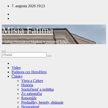
Prejsť
7. augusta 2026
19:21
na
obsah
Misia Fatima
s našou Nebeskou Matkou v znamení kríža
Video
Podpora cez HeroHero
Články
Viera a Cirkev
História
Spoločnosť a politika
Zo zahraničia
Reportáže
Prednášky, besedy, diskusie
Nezaradené