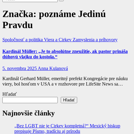
Značka:
poznáme Jedinú
Pravdu
Spoločnosť a politika
Viera a Cirkev
Zamyslenia a príhovory
Kardinál Müller: „Je to absolútne zneužitie, ak pastor prináša
dúhovú vlajku do kostola.“
5. novembra 2025
Anna Kulanová
Kardinál Gerhard Müller, emeritný prefekt Kongregácie pre náuku
viery, bol hosťom v USA a v rozhovore pre LifeSite News sa…
Hľadať
Hľadať
Najnovšie články
„Bez LGBT nie je Cirkev kompletná?“ Mexický biskup
prepisuje Písmo, tradíciu aj prírodu