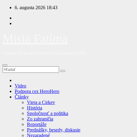
Prejsť
6. augusta 2026
18:43
na
obsah
Misia Fatima
s našou Nebeskou Matkou v znamení kríža
Video
Podpora cez HeroHero
Články
Viera a Cirkev
História
Spoločnosť a politika
Zo zahraničia
Reportáže
Prednášky, besedy, diskusie
Nezaradené