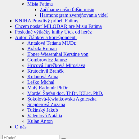
Misia Fatima
Začíname našu ďalšiu misiu
Harmonogram zverejňovania videí
KNIHA Pravdivý príbeh Fatimy
Chcem poslať MILODAR pre Misiu Fatima
Posledné výtlačky knihy Útek od heréz
Autori článkov a korešpondenti
Antalová Tatiana MUDr.
Brázda Roman
Ebner-Wiesenthal Kerstine von
Gombrowicz Janusz
Hricová-Jurečková Miroslava
Kratochvíl Braněk
Kulanová Anna
Leško Michal
Malý Radomír PhDr.
Mordel Štefan doc. ThDr. ICLic. PhD.
Sokolová-Kwiatkowska Agnieszka
Šnajderová Zuzana
Tužinský Jakub
Valentová Natália
Kulan Anton
O nás