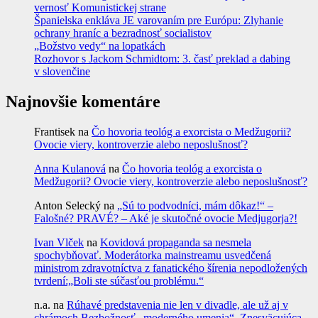
vernosť Komunistickej strane
Španielska enkláva JE varovaním pre Európu: Zlyhanie
ochrany hraníc a bezradnosť socialistov
„Božstvo vedy“ na lopatkách
Rozhovor s Jackom Schmidtom: 3. časť preklad a dabing
v slovenčine
Najnovšie komentáre
Frantisek
na
Čo hovoria teológ a exorcista o Medžugorii?
Ovocie viery, kontroverzie alebo neposlušnosť?
Anna Kulanová
na
Čo hovoria teológ a exorcista o
Medžugorii? Ovocie viery, kontroverzie alebo neposlušnosť?
Anton Selecký
na
„Sú to podvodníci, mám dôkaz!“ –
Falošné? PRAVÉ? – Aké je skutočné ovocie Medjugorja?!
Ivan Vlček
na
Kovidová propaganda sa nesmela
spochybňovať. Moderátorka mainstreamu usvedčená
ministrom zdravotníctva z fanatického šírenia nepodložených
tvrdení:„Boli ste súčasťou problému.“
n.a.
na
Rúhavé predstavenia nie len v divadle, ale už aj v
chrámoch Bezbožnosť „moderného umenia“. Znesväcujúca