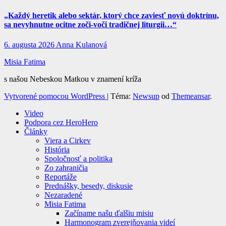
„Každý heretik alebo sektár, ktorý chce zaviesť novú doktrínu,
sa nevyhnutne ocitne zoči-voči tradičnej liturgii…“
6. augusta 2026
Anna Kulanová
Misia Fatima
s našou Nebeskou Matkou v znamení kríža
Vytvorené pomocou WordPress
|
Téma:
Newsup
od
Themeansar
.
Video
Podpora cez HeroHero
Články
Viera a Cirkev
História
Spoločnosť a politika
Zo zahraničia
Reportáže
Prednášky, besedy, diskusie
Nezaradené
Misia Fatima
Začíname našu ďalšiu misiu
Harmonogram zverejňovania videí