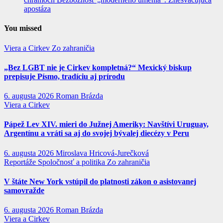
apostáza
You missed
Viera a Cirkev
Zo zahraničia
„Bez LGBT nie je Cirkev kompletná?“ Mexický biskup
prepisuje Písmo, tradíciu aj prírodu
6. augusta 2026
Roman Brázda
Viera a Cirkev
Pápež Lev XIV. mieri do Južnej Ameriky: Navštívi Uruguay,
Argentínu a vráti sa aj do svojej bývalej diecézy v Peru
6. augusta 2026
Miroslava Hricová-Jurečková
Reportáže
Spoločnosť a politika
Zo zahraničia
V štáte New York vstúpil do platnosti zákon o asistovanej
samovražde
6. augusta 2026
Roman Brázda
Viera a Cirkev