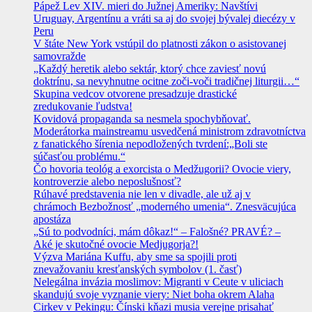
Pápež Lev XIV. mieri do Južnej Ameriky: Navštívi
Uruguay, Argentínu a vráti sa aj do svojej bývalej diecézy v
Peru
V štáte New York vstúpil do platnosti zákon o asistovanej
samovražde
„Každý heretik alebo sektár, ktorý chce zaviesť novú
doktrínu, sa nevyhnutne ocitne zoči-voči tradičnej liturgii…“
Skupina vedcov otvorene presadzuje drastické
zredukovanie ľudstva!
Kovidová propaganda sa nesmela spochybňovať.
Moderátorka mainstreamu usvedčená ministrom zdravotníctva
z fanatického šírenia nepodložených tvrdení:„Boli ste
súčasťou problému.“
Čo hovoria teológ a exorcista o Medžugorii? Ovocie viery,
kontroverzie alebo neposlušnosť?
Rúhavé predstavenia nie len v divadle, ale už aj v
chrámoch Bezbožnosť „moderného umenia“. Znesväcujúca
apostáza
„Sú to podvodníci, mám dôkaz!“ – Falošné? PRAVÉ? –
Aké je skutočné ovocie Medjugorja?!
Výzva Mariána Kuffu, aby sme sa spojili proti
znevažovaniu kresťanských symbolov (1. časť)
Nelegálna invázia moslimov: Migranti v Ceute v uliciach
skandujú svoje vyznanie viery: Niet boha okrem Alaha
Cirkev v Pekingu: Čínski kňazi musia verejne prisahať