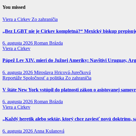
You missed
Viera a Cirkev
Zo zahraničia
„Bez LGBT nie je Cirkev kompletná?“ Mexický biskup prepisuje 
6. augusta 2026
Roman Brázda
Viera a Cirkev
Pápež Lev XIV. mieri do Južnej Ameriky: Navštívi Uruguay, Argen
6. augusta 2026
Miroslava Hricová-Jurečková
Reportáže
Spoločnosť a politika
Zo zahraničia
V štáte New York vstúpil do platnosti zákon o asistovanej samov
6. augusta 2026
Roman Brázda
Viera a Cirkev
„Každý heretik alebo sektár, ktorý chce zaviesť novú doktrínu, s
6. augusta 2026
Anna Kulanová