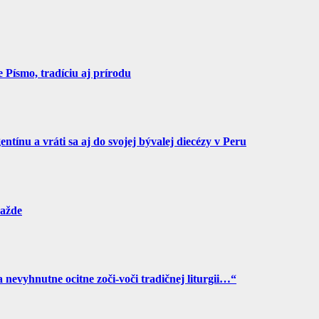
Písmo, tradíciu aj prírodu
tínu a vráti sa aj do svojej bývalej diecézy v Peru
ražde
a nevyhnutne ocitne zoči-voči tradičnej liturgii…“