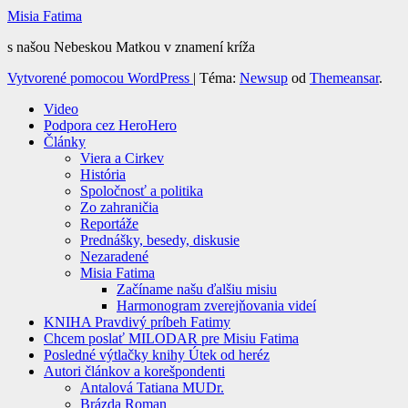
Misia Fatima
s našou Nebeskou Matkou v znamení kríža
Vytvorené pomocou WordPress
|
Téma:
Newsup
od
Themeansar
.
Video
Podpora cez HeroHero
Články
Viera a Cirkev
História
Spoločnosť a politika
Zo zahraničia
Reportáže
Prednášky, besedy, diskusie
Nezaradené
Misia Fatima
Začíname našu ďalšiu misiu
Harmonogram zverejňovania videí
KNIHA Pravdivý príbeh Fatimy
Chcem poslať MILODAR pre Misiu Fatima
Posledné výtlačky knihy Útek od heréz
Autori článkov a korešpondenti
Antalová Tatiana MUDr.
Brázda Roman