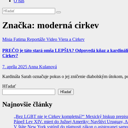
O nás
Značka:
moderná cirkev
Misia Fatima
Reportáže
Video
Viera a Cirkev
PREČO je táto stará omša LEPŠIA? Odpovedá kňaz a kardinál
Cirkev?
7. apríla 2025
Anna Kulanová
Kardinála Sarah označuje pokus o jej zničenie diabolským útokom, p
Hľadať
Hľadať
Najnovšie články
„Bez LGBT nie je Cirkev kompletná?“ Mexický biskup prepisuje
Pápež Lev XIV. mieri do Južnej Ameriky: Navštívi Uruguay, Arge
V štáte New York vstúpil do platnosti zákon o asistovanej sam