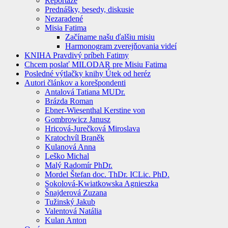
Reportáže
Prednášky, besedy, diskusie
Nezaradené
Misia Fatima
Začíname našu ďalšiu misiu
Harmonogram zverejňovania videí
KNIHA Pravdivý príbeh Fatimy
Chcem poslať MILODAR pre Misiu Fatima
Posledné výtlačky knihy Útek od heréz
Autori článkov a korešpondenti
Antalová Tatiana MUDr.
Brázda Roman
Ebner-Wiesenthal Kerstine von
Gombrowicz Janusz
Hricová-Jurečková Miroslava
Kratochvíl Braněk
Kulanová Anna
Leško Michal
Malý Radomír PhDr.
Mordel Štefan doc. ThDr. ICLic. PhD.
Sokolová-Kwiatkowska Agnieszka
Šnajderová Zuzana
Tužinský Jakub
Valentová Natália
Kulan Anton