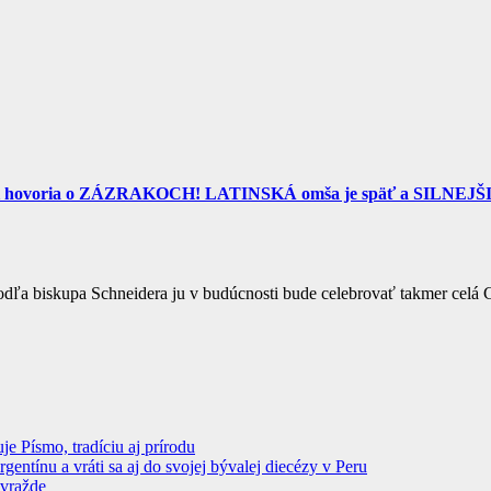
i hovoria o ZÁZRAKOCH! LATINSKÁ omša je späť a SILNEJŠIA a
odľa biskupa Schneidera ju v budúcnosti bude celebrovať takmer celá
 Písmo, tradíciu aj prírodu
ntínu a vráti sa aj do svojej bývalej diecézy v Peru
ovražde