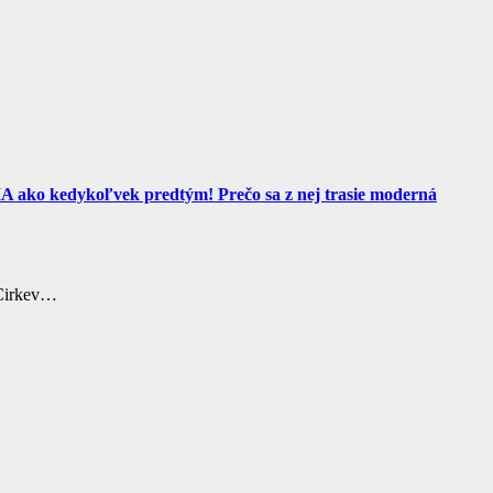
ko kedykoľvek predtým! Prečo sa z nej trasie moderná
 Cirkev…