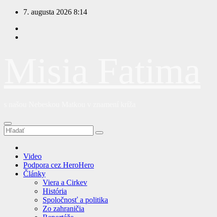
Prejsť
7. augusta 2026
8:14
na
obsah
Misia Fatima
s našou Nebeskou Matkou v znamení kríža
Video
Podpora cez HeroHero
Články
Viera a Cirkev
História
Spoločnosť a politika
Zo zahraničia