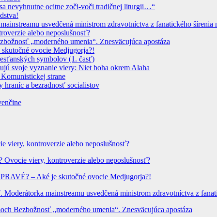
sa nevyhnutne ocitne zoči-voči tradičnej liturgii…“
dstva!
instreamu usvedčená ministrom zdravotníctva z fanatického šírenia n
troverzie alebo neposlušnosť?
 Bezbožnosť „moderného umenia“. Znesväcujúca apostáza
 skutočné ovocie Medjugorja?!
resťanských symbolov (1. časť)
dujú svoje vyznanie viery: Niet boha okrem Alaha
 Komunistickej strane
 hraníc a bezradnosť socialistov
venčine
ie viery, kontroverzie alebo neposlušnosť?
? Ovocie viery, kontroverzie alebo neposlušnosť?
? PRAVÉ? – Aké je skutočné ovocie Medjugorja?!
Moderátorka mainstreamu usvedčená ministrom zdravotníctva z fanatic
hrámoch Bezbožnosť „moderného umenia“. Znesväcujúca apostáza