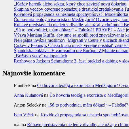
„Každý heretik alebo sektár, ktorý chce zaviesť novú doktrínu, 
Skupina vedcov otvorene presadzuje drastické zredukovanie ľu
Kovidová propaganda sa nesmela spochybňovať. Moderátorka ma
Čo hovoria teológ a exorcista o Medžugorii? Ovocie viery, kon
Rúhavé predstavenia nie len v divadle, ale už aj v chrámoch
„Sú to podvodníci, mám dôkaz!“ – Falošné? PRAVÉ? – Aké je
Výzva Mariána Kuffu, aby sme sa spojili proti znevažovaniu k
Nelegálna invázia moslimov: Migranti v Ceute v uliciach skan
Cirkev v Pekingu: Čínski kňazi musia verejne prisahať vernosť
Španielska enkláva JE varovaním pre Európu: Zlyhanie ochrany
„Božstvo vedy“ na lopatkách
Rozhovor s Jackom Schmidtom: 3. časť preklad a dabing v slo
Najnovšie komentáre
Frantisek
na
Čo hovoria teológ a exorcista o Medžugorii? Ovoc
Anna Kulanová
na
Čo hovoria teológ a exorcista o Medžugorii
Anton Selecký
na
„Sú to podvodníci, mám dôkaz!“ – Falošné
Ivan Vlček
na
Kovidová propaganda sa nesmela spochybňovať. 
n.a.
na
Rúhavé predstavenia nie len v divadle, ale už aj v c