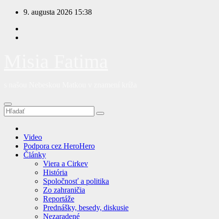
Prejsť
9. augusta 2026
15:38
na
obsah
Misia Fatima
s našou Nebeskou Matkou v znamení kríža
Video
Podpora cez HeroHero
Články
Viera a Cirkev
História
Spoločnosť a politika
Zo zahraničia
Reportáže
Prednášky, besedy, diskusie
Nezaradené