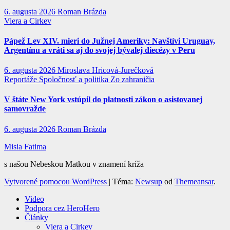
6. augusta 2026
Roman Brázda
Viera a Cirkev
Pápež Lev XIV. mieri do Južnej Ameriky: Navštívi Uruguay,
Argentínu a vráti sa aj do svojej bývalej diecézy v Peru
6. augusta 2026
Miroslava Hricová-Jurečková
Reportáže
Spoločnosť a politika
Zo zahraničia
V štáte New York vstúpil do platnosti zákon o asistovanej
samovražde
6. augusta 2026
Roman Brázda
Misia Fatima
s našou Nebeskou Matkou v znamení kríža
Vytvorené pomocou WordPress
|
Téma:
Newsup
od
Themeansar
.
Video
Podpora cez HeroHero
Články
Viera a Cirkev