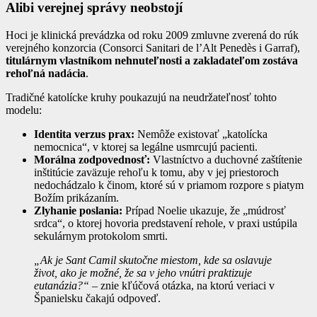
Alibi verejnej správy neobstojí
Hoci je klinická prevádzka od roku 2009 zmluvne zverená do rúk
verejného konzorcia (Consorci Sanitari de l’Alt Penedès i Garraf),
titulárnym vlastníkom nehnuteľnosti a zakladateľom zostáva
rehoľná nadácia
.
Tradičné katolícke kruhy poukazujú na neudržateľnosť tohto
modelu:
Identita verzus prax:
Nemôže existovať „katolícka
nemocnica“, v ktorej sa legálne usmrcujú pacienti.
Morálna zodpovednosť:
Vlastníctvo a duchovné zaštítenie
inštitúcie zaväzuje rehoľu k tomu, aby v jej priestoroch
nedochádzalo k činom, ktoré sú v priamom rozpore s piatym
Božím prikázaním.
Zlyhanie poslania:
Prípad Noelie ukazuje, že „múdrosť
srdca“, o ktorej hovoria predstavení rehole, v praxi ustúpila
sekulárnym protokolom smrti.
„Ak je Sant Camil skutočne miestom, kde sa oslavuje
život, ako je možné, že sa v jeho vnútri praktizuje
eutanázia?“
– znie kľúčová otázka, na ktorú veriaci v
Španielsku čakajú odpoveď.