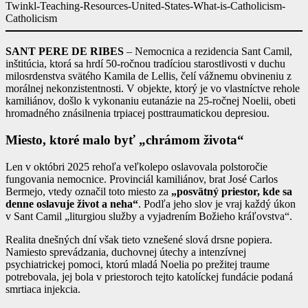
Twinkl-Teaching-Resources-United-States-What-is-Catholicism-
Catholicism
SANT PERE DE RIBES
– Nemocnica a rezidencia Sant Camil,
inštitúcia, ktorá sa hrdí 50-ročnou tradíciou starostlivosti v duchu
milosrdenstva svätého Kamila de Lellis, čelí vážnemu obvineniu z
morálnej nekonzistentnosti. V objekte, ktorý je vo vlastníctve rehole
kamiliánov, došlo k vykonaniu eutanázie na 25-ročnej Noelii, obeti
hromadného znásilnenia trpiacej posttraumatickou depresiou.
Miesto, ktoré malo byť „chrámom života“
Len v októbri 2025 rehoľa veľkolepo oslavovala polstoročie
fungovania nemocnice. Provinciál kamiliánov, brat José Carlos
Bermejo, vtedy označil toto miesto za
„posvätný priestor, kde sa
denne oslavuje život a neha“
. Podľa jeho slov je vraj každý úkon
v Sant Camil „liturgiou služby a vyjadrením Božieho kráľovstva“.
Realita dnešných dní však tieto vznešené slová drsne popiera.
Namiesto sprevádzania, duchovnej útechy a intenzívnej
psychiatrickej pomoci, ktorú mladá Noelia po prežitej traume
potrebovala, jej bola v priestoroch tejto katolíckej fundácie podaná
smrtiaca injekcia.