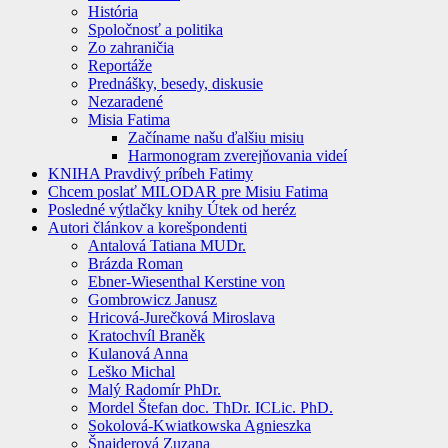
História
Spoločnosť a politika
Zo zahraničia
Reportáže
Prednášky, besedy, diskusie
Nezaradené
Misia Fatima
Začíname našu ďalšiu misiu
Harmonogram zverejňovania videí
KNIHA Pravdivý príbeh Fatimy
Chcem poslať MILODAR pre Misiu Fatima
Posledné výtlačky knihy Útek od heréz
Autori článkov a korešpondenti
Antalová Tatiana MUDr.
Brázda Roman
Ebner-Wiesenthal Kerstine von
Gombrowicz Janusz
Hricová-Jurečková Miroslava
Kratochvíl Braněk
Kulanová Anna
Leško Michal
Malý Radomír PhDr.
Mordel Štefan doc. ThDr. ICLic. PhD.
Sokolová-Kwiatkowska Agnieszka
Šnajderová Zuzana