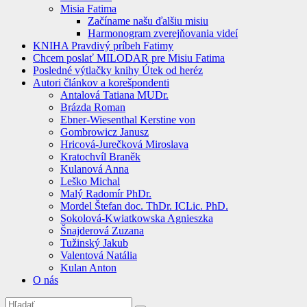
Misia Fatima
Začíname našu ďalšiu misiu
Harmonogram zverejňovania videí
KNIHA Pravdivý príbeh Fatimy
Chcem poslať MILODAR pre Misiu Fatima
Posledné výtlačky knihy Útek od heréz
Autori článkov a korešpondenti
Antalová Tatiana MUDr.
Brázda Roman
Ebner-Wiesenthal Kerstine von
Gombrowicz Janusz
Hricová-Jurečková Miroslava
Kratochvíl Braněk
Kulanová Anna
Leško Michal
Malý Radomír PhDr.
Mordel Štefan doc. ThDr. ICLic. PhD.
Sokolová-Kwiatkowska Agnieszka
Šnajderová Zuzana
Tužinský Jakub
Valentová Natália
Kulan Anton
O nás