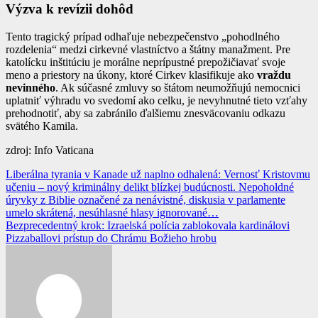
Výzva k revízii dohôd
Tento tragický prípad odhaľuje nebezpečenstvo „pohodlného
rozdelenia“ medzi cirkevné vlastníctvo a štátny manažment. Pre
katolícku inštitúciu je morálne neprípustné prepožičiavať svoje
meno a priestory na úkony, ktoré Cirkev klasifikuje ako
vraždu
nevinného
. Ak súčasné zmluvy so štátom neumožňujú nemocnici
uplatniť výhradu vo svedomí ako celku, je nevyhnutné tieto vzťahy
prehodnotiť, aby sa zabránilo ďalšiemu znesväcovaniu odkazu
svätého Kamila.
zdroj: Info Vaticana
Navigácia
Liberálna tyrania v Kanade už naplno odhalená: Vernosť Kristovmu
učeniu – nový kriminálny delikt blízkej budúcnosti. Nepoholdné
v
úryvky z Biblie označené za nenávistné, diskusia v parlamente
článku
umelo skrátená, nesúhlasné hlasy ignorované…
Bezprecedentný krok: Izraelská polícia zablokovala kardinálovi
Pizzaballovi prístup do Chrámu Božieho hrobu