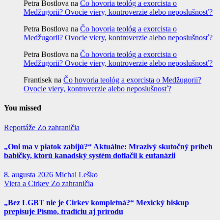
Petra Bostlova
na
Čo hovoria teológ a exorcista o
Medžugorii? Ovocie viery, kontroverzie alebo neposlušnosť?
Petra Bostlova
na
Čo hovoria teológ a exorcista o
Medžugorii? Ovocie viery, kontroverzie alebo neposlušnosť?
Petra Bostlova
na
Čo hovoria teológ a exorcista o
Medžugorii? Ovocie viery, kontroverzie alebo neposlušnosť?
Frantisek
na
Čo hovoria teológ a exorcista o Medžugorii?
Ovocie viery, kontroverzie alebo neposlušnosť?
You missed
Reportáže
Zo zahraničia
„Oni ma v piatok zabijú?“ Aktuálne: Mrazivý skutočný príbeh
babičky, ktorú kanadský systém dotlačil k eutanázii
8. augusta 2026
Michal Leško
Viera a Cirkev
Zo zahraničia
„Bez LGBT nie je Cirkev kompletná?“ Mexický biskup
prepisuje Písmo, tradíciu aj prírodu