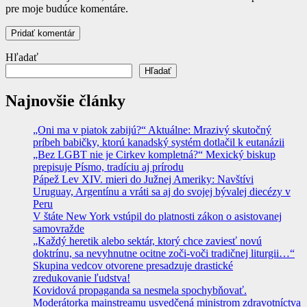
pre moje budúce komentáre.
Hľadať
Hľadať
Najnovšie články
„Oni ma v piatok zabijú?“ Aktuálne: Mrazivý skutočný
príbeh babičky, ktorú kanadský systém dotlačil k eutanázii
„Bez LGBT nie je Cirkev kompletná?“ Mexický biskup
prepisuje Písmo, tradíciu aj prírodu
Pápež Lev XIV. mieri do Južnej Ameriky: Navštívi
Uruguay, Argentínu a vráti sa aj do svojej bývalej diecézy v
Peru
V štáte New York vstúpil do platnosti zákon o asistovanej
samovražde
„Každý heretik alebo sektár, ktorý chce zaviesť novú
doktrínu, sa nevyhnutne ocitne zoči-voči tradičnej liturgii…“
Skupina vedcov otvorene presadzuje drastické
zredukovanie ľudstva!
Kovidová propaganda sa nesmela spochybňovať.
Moderátorka mainstreamu usvedčená ministrom zdravotníctva