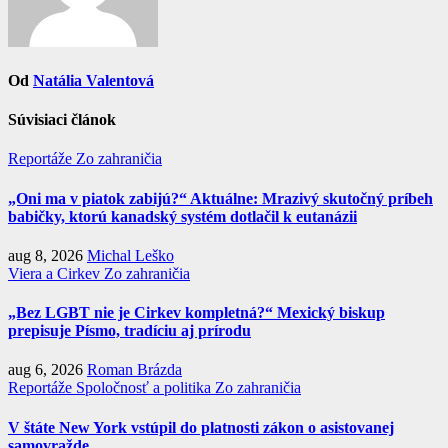
Od
Natália Valentová
Súvisiaci článok
Reportáže
Zo zahraničia
„Oni ma v piatok zabijú?“ Aktuálne: Mrazivý skutočný príbeh
babičky, ktorú kanadský systém dotlačil k eutanázii
aug 8, 2026
Michal Leško
Viera a Cirkev
Zo zahraničia
„Bez LGBT nie je Cirkev kompletná?“ Mexický biskup
prepisuje Písmo, tradíciu aj prírodu
aug 6, 2026
Roman Brázda
Reportáže
Spoločnosť a politika
Zo zahraničia
V štáte New York vstúpil do platnosti zákon o asistovanej
samovražde