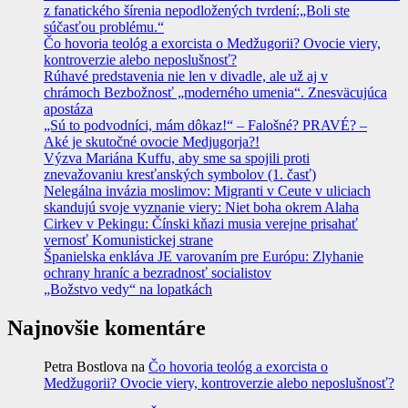
z fanatického šírenia nepodložených tvrdení:„Boli ste
súčasťou problému.“
Čo hovoria teológ a exorcista o Medžugorii? Ovocie viery,
kontroverzie alebo neposlušnosť?
Rúhavé predstavenia nie len v divadle, ale už aj v
chrámoch Bezbožnosť „moderného umenia“. Znesväcujúca
apostáza
„Sú to podvodníci, mám dôkaz!“ – Falošné? PRAVÉ? –
Aké je skutočné ovocie Medjugorja?!
Výzva Mariána Kuffu, aby sme sa spojili proti
znevažovaniu kresťanských symbolov (1. časť)
Nelegálna invázia moslimov: Migranti v Ceute v uliciach
skandujú svoje vyznanie viery: Niet boha okrem Alaha
Cirkev v Pekingu: Čínski kňazi musia verejne prisahať
vernosť Komunistickej strane
Španielska enkláva JE varovaním pre Európu: Zlyhanie
ochrany hraníc a bezradnosť socialistov
„Božstvo vedy“ na lopatkách
Najnovšie komentáre
Petra Bostlova
na
Čo hovoria teológ a exorcista o
Medžugorii? Ovocie viery, kontroverzie alebo neposlušnosť?