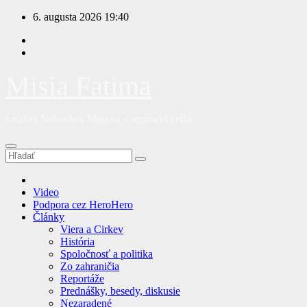
Prejsť
6. augusta 2026
19:40
na
obsah
Misia Fatima
s našou Nebeskou Matkou v znamení kríža
Video
Podpora cez HeroHero
Články
Viera a Cirkev
História
Spoločnosť a politika
Zo zahraničia
Reportáže
Prednášky, besedy, diskusie
Nezaradené