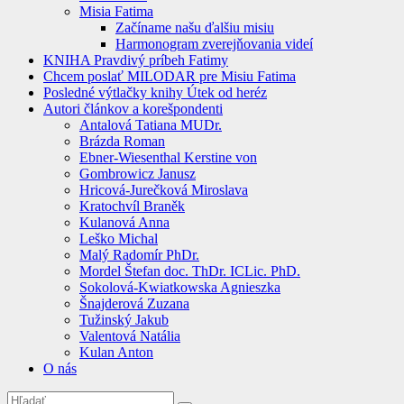
Misia Fatima
Začíname našu ďalšiu misiu
Harmonogram zverejňovania videí
KNIHA Pravdivý príbeh Fatimy
Chcem poslať MILODAR pre Misiu Fatima
Posledné výtlačky knihy Útek od heréz
Autori článkov a korešpondenti
Antalová Tatiana MUDr.
Brázda Roman
Ebner-Wiesenthal Kerstine von
Gombrowicz Janusz
Hricová-Jurečková Miroslava
Kratochvíl Braněk
Kulanová Anna
Leško Michal
Malý Radomír PhDr.
Mordel Štefan doc. ThDr. ICLic. PhD.
Sokolová-Kwiatkowska Agnieszka
Šnajderová Zuzana
Tužinský Jakub
Valentová Natália
Kulan Anton
O nás