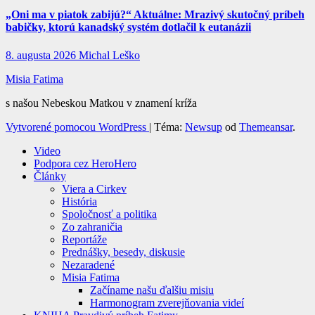
„Oni ma v piatok zabijú?“ Aktuálne: Mrazivý skutočný príbeh
babičky, ktorú kanadský systém dotlačil k eutanázii
8. augusta 2026
Michal Leško
Misia Fatima
s našou Nebeskou Matkou v znamení kríža
Vytvorené pomocou WordPress
|
Téma:
Newsup
od
Themeansar
.
Video
Podpora cez HeroHero
Články
Viera a Cirkev
História
Spoločnosť a politika
Zo zahraničia
Reportáže
Prednášky, besedy, diskusie
Nezaradené
Misia Fatima
Začíname našu ďalšiu misiu
Harmonogram zverejňovania videí