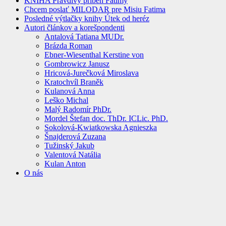
KNIHA Pravdivý príbeh Fatimy
Chcem poslať MILODAR pre Misiu Fatima
Posledné výtlačky knihy Útek od heréz
Autori článkov a korešpondenti
Antalová Tatiana MUDr.
Brázda Roman
Ebner-Wiesenthal Kerstine von
Gombrowicz Janusz
Hricová-Jurečková Miroslava
Kratochvíl Braněk
Kulanová Anna
Leško Michal
Malý Radomír PhDr.
Mordel Štefan doc. ThDr. ICLic. PhD.
Sokolová-Kwiatkowska Agnieszka
Šnajderová Zuzana
Tužinský Jakub
Valentová Natália
Kulan Anton
O nás