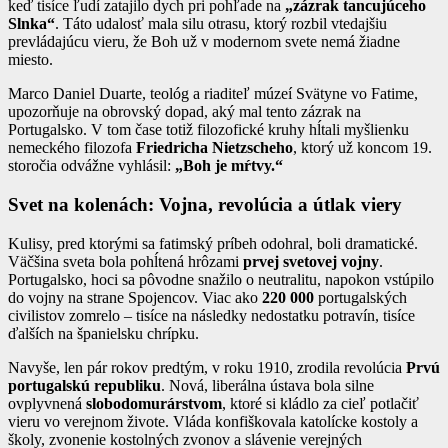
keď tisíce ľudí zatajilo dych pri pohľade na
„zázrak tancujúceho
Slnka“
. Táto udalosť mala silu otrasu, ktorý rozbil vtedajšiu
prevládajúcu vieru, že Boh už v modernom svete nemá žiadne
miesto.
Marco Daniel Duarte, teológ a riaditeľ múzeí Svätyne vo Fatime,
upozorňuje na obrovský dopad, aký mal tento zázrak na
Portugalsko. V tom čase totiž filozofické kruhy hĺtali myšlienku
nemeckého filozofa
Friedricha Nietzscheho
, ktorý už koncom 19.
storočia odvážne vyhlásil:
„Boh je mŕtvy.“
Svet na kolenách: Vojna, revolúcia a útlak viery
Kulisy, pred ktorými sa fatimský príbeh odohral, boli dramatické.
Väčšina sveta bola pohĺtená hrôzami
prvej svetovej vojny
.
Portugalsko, hoci sa pôvodne snažilo o neutralitu, napokon vstúpilo
do vojny na strane Spojencov. Viac ako
220 000
portugalských
civilistov zomrelo – tisíce na následky nedostatku potravín, tisíce
ďalších na španielsku chrípku.
Navyše, len pár rokov predtým, v roku 1910, zrodila revolúcia
Prvú
portugalskú republiku
. Nová, liberálna ústava bola silne
ovplyvnená
slobodomurárstvom
, ktoré si kládlo za cieľ potlačiť
vieru vo verejnom živote. Vláda konfiškovala katolícke kostoly a
školy, zvonenie kostolných zvonov a slávenie verejných