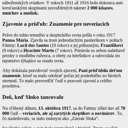
náboženských sviatkov. V rokoch 1911 až 1916 bolo dokonca anti-
kresťanskými skupinami zavraždených takmer
2 000 kňazov,
mníchov a mníšok.
Zjavenie a prísľub: Znamenie pre neveriacich
Práve do tohto temného a skeptického sveta prišla v roku 1917
Panna Mária
. Zjavila sa trom jednoduchým pastierikom v poliach
Fátimy:
Lucii dos Santos
(10 rokov) a jej príbuzným,
Františkovi
(9 rokov) a
Hyacinte Marto
(7 rokov). Priniesla so sebou naliehavé
prosby o modlitbu ruženca, o obety za hriešnikov a odovzdala im
tajomstvo týkajúce sa osudu sveta.
Aby dokázala pravdivosť svojich zjavení,
Pani prisľúbila deťom
znamenie
, ktoré sa malo odohrať počas jej posledného zo šiestich
stretnutí. To malo presvedčiť ľudí o pravosti zjavení a celého
posolstva.
Deň, keď Slnko tancovalo
Na sľúbený dátum,
13. októbra 1917
, sa do Fatimy zišiel dav až
70
000
ľudí –
veriacich, ale aj zarytých skeptikov a novinárov
. To,
čo nasledovalo, sa stalo známym ako „Zázrak Slnka“.