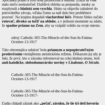
Spočiatku pršalo a zem bola premočená a blatistá. Zrazu sa však
stalo niečo neskutočné: Daždivá obloha sa prejasnila, mraky sa
rozplynuli a
blatistá zem vyschla
. Slnko sa objavilo zahalené do
priesvitného závoja, vďaka čomu sa naň dalo bez problémov
pozerať. Na krajinu dopadali
viacfarebné lúče
. Potom Slnko začalo
rotovať, divoko sa točiť na oblohe
, a v jednom momente sa zdalo,
že
spadne priamo na Zem
, aby sa vzápätí vrátilo na svoje miesto.
zdroj: Catholic-365-The-Miracle-of-the-Sun-In-Fatima-
October-13-1917
Táto ohromujúca udalosť bola
priamym a nepopierateľným
protirečením
vtedajšiemu ateistickému režimu. Dôkazom jej sily je
fakt, že prvý, kto o zázraku informoval na celej titulnej strane, boli
anti-katolícke, slobodomurárske noviny v Lisabone,
O Século
.
Catholic-365-The-Miracle-of-the-Sun-In-Fatima-
October-13-1917
Catholic-365-The-Miracle-of-the-Sun-In-Fatima-
October-13-1917-
Ľudia chápali zázrak ako
„pečať, záruku, že tie tri deti hovoria