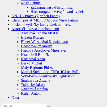
Misia Fatima
Začíname našu ďalšiu misiu
Harmonogram zverejňovania videí
KNIHA Pravdivý príbeh Fatimy
Chcem poslať MILODAR pre Misiu Fatima
Posledné výtlačky knihy Útek od heréz
Autori článkov a korešpondenti
Antalová Tatiana MUDr.
Brázda Roman
Ebner-Wiesenthal Kerstine von
Gombrowicz Janusz
Hricová-Jurečková Miroslava
Kratochvíl Braněk
Kulanová Anna
Leško Michal
Malý Radomír PhDr.
Mordel Štefan doc. ThDr. ICLic. PhD.
Sokolová-Kwiatkowska Agnieszka
Šnajderová Zuzana
Tužinský Jakub
Valentová Natália
Kulan Anton
O nás