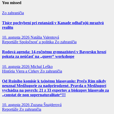
You missed
Zo zahraničia
Tisíce pochybení pri eutanázii v Kanade odhaľujú mrazivú
realitu
10. augusta 2026
Natália Valentová
Reportáže
Spoločnosť a politika
Zo zahraničia
Rodová agenda: 14-ročnému gymnazistovi v Bavorsku hrozí
pokuta za neúčasť na „queer“ workshope
10. augusta 2026
Michal Leško
História
Viera a Cirkev
Zo zahraničia
Od Ruiniho komisie k tajnému hlasovaniu: Prečo Rím nikdy
neuznal Medžugorie za nadprirodzené. Pravda o Medžugorí
vychádza na povrch: 21 z 33 expertov a biskupov hlasovalo za
„constat de non supernaturalitate“!!!
10. augusta 2026
Zuzana Šnajderová
Reportáže
Zo zahraničia