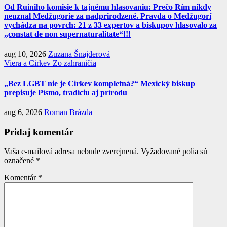
Od Ruiniho komisie k tajnému hlasovaniu: Prečo Rím nikdy
neuznal Medžugorie za nadprirodzené. Pravda o Medžugorí
vychádza na povrch: 21 z 33 expertov a biskupov hlasovalo za
„constat de non supernaturalitate“!!!
aug 10, 2026
Zuzana Šnajderová
Viera a Cirkev
Zo zahraničia
„Bez LGBT nie je Cirkev kompletná?“ Mexický biskup
prepisuje Písmo, tradíciu aj prírodu
aug 6, 2026
Roman Brázda
Pridaj komentár
Vaša e-mailová adresa nebude zverejnená.
Vyžadované polia sú
označené
*
Komentár
*