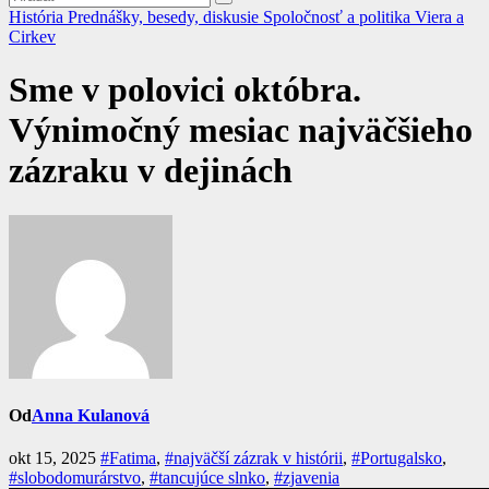
História
Prednášky, besedy, diskusie
Spoločnosť a politika
Viera a
Cirkev
Sme v polovici októbra.
Výnimočný mesiac najväčšieho
zázraku v dejinách
Od
Anna Kulanová
okt 15, 2025
#Fatima
,
#najväčší zázrak v histórii
,
#Portugalsko
,
#slobodomurárstvo
,
#tancujúce slnko
,
#zjavenia