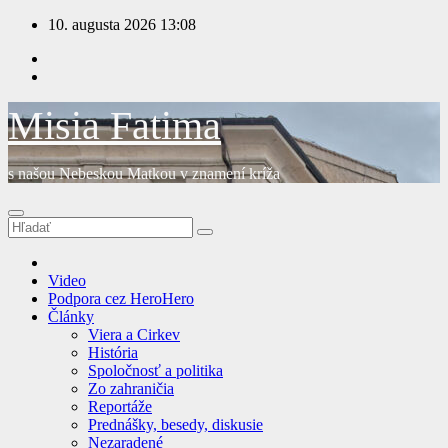
Prejsť
10. augusta 2026
13:08
na
obsah
Misia Fatima
s našou Nebeskou Matkou v znamení kríža
Video
Podpora cez HeroHero
Články
Viera a Cirkev
História
Spoločnosť a politika
Zo zahraničia
Reportáže
Prednášky, besedy, diskusie
Nezaradené