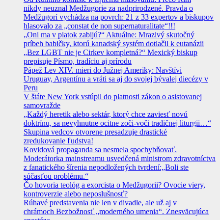
nikdy neuznal Medžugorie za nadprirodzené. Pravda o
Medžugorí vychádza na povrch: 21 z 33 expertov a biskupov
hlasovalo za „constat de non supernaturalitate“!!!
„Oni ma v piatok zabijú?“ Aktuálne: Mrazivý skutočný
príbeh babičky, ktorú kanadský systém dotlačil k eutanázii
„Bez LGBT nie je Cirkev kompletná?“ Mexický biskup
prepisuje Písmo, tradíciu aj prírodu
Pápež Lev XIV. mieri do Južnej Ameriky: Navštívi
Uruguay, Argentínu a vráti sa aj do svojej bývalej diecézy v
Peru
V štáte New York vstúpil do platnosti zákon o asistovanej
samovražde
„Každý heretik alebo sektár, ktorý chce zaviesť novú
doktrínu, sa nevyhnutne ocitne zoči-voči tradičnej liturgii…“
Skupina vedcov otvorene presadzuje drastické
zredukovanie ľudstva!
Kovidová propaganda sa nesmela spochybňovať.
Moderátorka mainstreamu usvedčená ministrom zdravotníctva
z fanatického šírenia nepodložených tvrdení:„Boli ste
súčasťou problému.“
Čo hovoria teológ a exorcista o Medžugorii? Ovocie viery,
kontroverzie alebo neposlušnosť?
Rúhavé predstavenia nie len v divadle, ale už aj v
chrámoch Bezbožnosť „moderného umenia“. Znesväcujúca