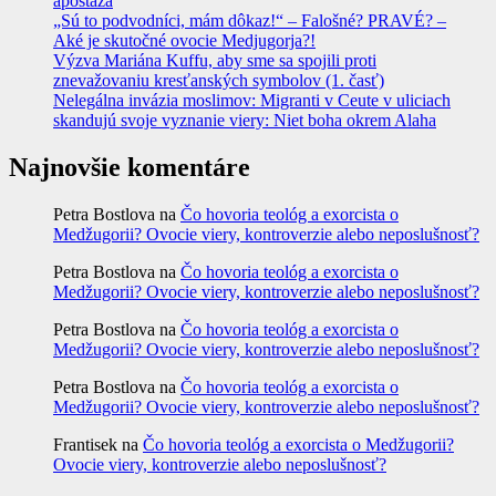
apostáza
„Sú to podvodníci, mám dôkaz!“ – Falošné? PRAVÉ? –
Aké je skutočné ovocie Medjugorja?!
Výzva Mariána Kuffu, aby sme sa spojili proti
znevažovaniu kresťanských symbolov (1. časť)
Nelegálna invázia moslimov: Migranti v Ceute v uliciach
skandujú svoje vyznanie viery: Niet boha okrem Alaha
Najnovšie komentáre
Petra Bostlova
na
Čo hovoria teológ a exorcista o
Medžugorii? Ovocie viery, kontroverzie alebo neposlušnosť?
Petra Bostlova
na
Čo hovoria teológ a exorcista o
Medžugorii? Ovocie viery, kontroverzie alebo neposlušnosť?
Petra Bostlova
na
Čo hovoria teológ a exorcista o
Medžugorii? Ovocie viery, kontroverzie alebo neposlušnosť?
Petra Bostlova
na
Čo hovoria teológ a exorcista o
Medžugorii? Ovocie viery, kontroverzie alebo neposlušnosť?
Frantisek
na
Čo hovoria teológ a exorcista o Medžugorii?
Ovocie viery, kontroverzie alebo neposlušnosť?