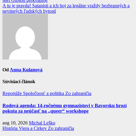
Navigácia
Mel Gibson prekvapuje
A tu je pravda! Satanisti a ich boj za legálne vraždy bezbranných a
v
nevinných ľudských bytostí
článku
Od
Anna Kulanová
Súvisiaci článok
Reportáže
Spoločnosť a politika
Zo zahraničia
Rodová agenda: 14-ročnému gymnazistovi v Bavorsku hrozí
pokuta za neúčasť na „queer“ workshope
aug 10, 2026
Michal Leško
História
Viera a Cirkev
Zo zahraničia