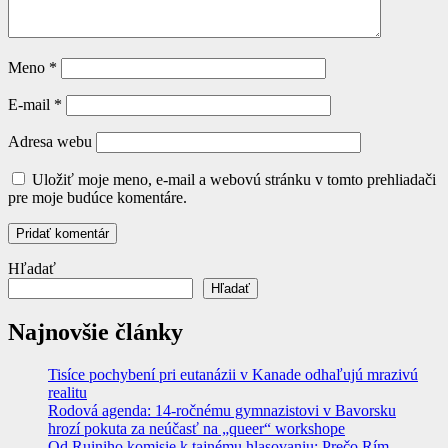
Meno
*
E-mail
*
Adresa webu
Uložiť moje meno, e-mail a webovú stránku v tomto prehliadači
pre moje budúce komentáre.
Hľadať
Hľadať
Najnovšie články
Tisíce pochybení pri eutanázii v Kanade odhaľujú mrazivú
realitu
Rodová agenda: 14-ročnému gymnazistovi v Bavorsku
hrozí pokuta za neúčasť na „queer“ workshope
Od Ruiniho komisie k tajnému hlasovaniu: Prečo Rím