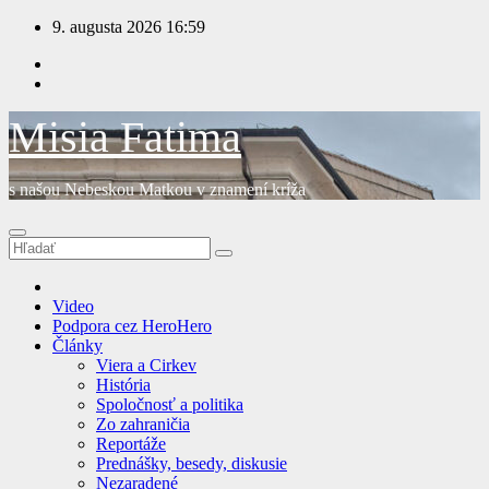
Prejsť
9. augusta 2026
16:59
na
obsah
Misia Fatima
s našou Nebeskou Matkou v znamení kríža
Video
Podpora cez HeroHero
Články
Viera a Cirkev
História
Spoločnosť a politika
Zo zahraničia
Reportáže
Prednášky, besedy, diskusie
Nezaradené