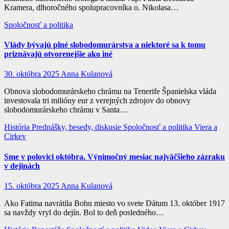
Kramera, dlhoročného spolupracovníka o. Nikolasa…
Spoločnosť a politika
Vlády bývajú plné slobodomurárstva a niektoré sa k tomu
priznávajú otvorenejšie ako iné
30. októbra 2025
Anna Kulanová
Obnova slobodomurárskeho chrámu na Tenerife Španielska vláda
investovala tri milióny eur z verejných zdrojov do obnovy
slobodomurárskeho chrámu v Santa…
História
Prednášky, besedy, diskusie
Spoločnosť a politika
Viera a
Cirkev
Sme v polovici októbra. Výnimočný mesiac najväčšieho zázraku
v dejinách
15. októbra 2025
Anna Kulanová
Ako Fatima navrátila Bohu miesto vo svete Dátum 13. október 1917
sa navždy vryl do dejín. Bol to deň posledného…