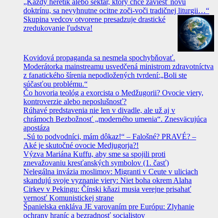
„Každý heretik alebo sektár, ktorý chce zaviesť novú
doktrínu, sa nevyhnutne ocitne zoči-voči tradičnej liturgii…“
Skupina vedcov otvorene presadzuje drastické
zredukovanie ľudstva!
Kovidová propaganda sa nesmela spochybňovať.
Moderátorka mainstreamu usvedčená ministrom zdravotníctva
z fanatického šírenia nepodložených tvrdení:„Boli ste
súčasťou problému.“
Čo hovoria teológ a exorcista o Medžugorii? Ovocie viery,
kontroverzie alebo neposlušnosť?
Rúhavé predstavenia nie len v divadle, ale už aj v
chrámoch Bezbožnosť „moderného umenia“. Znesväcujúca
apostáza
„Sú to podvodníci, mám dôkaz!“ – Falošné? PRAVÉ? –
Aké je skutočné ovocie Medjugorja?!
Výzva Mariána Kuffu, aby sme sa spojili proti
znevažovaniu kresťanských symbolov (1. časť)
Nelegálna invázia moslimov: Migranti v Ceute v uliciach
skandujú svoje vyznanie viery: Niet boha okrem Alaha
Cirkev v Pekingu: Čínski kňazi musia verejne prisahať
vernosť Komunistickej strane
Španielska enkláva JE varovaním pre Európu: Zlyhanie
ochrany hraníc a bezradnosť socialistov