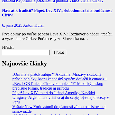
História
Reportáže
Spoločnosť a politika
Video
Viera a Cirkev
Návrat k tradícii? Pápež Lev XIV., slobodomurári a budúcnosť
Cirkvi
6. júna 2025
Anton Kulan
Prvé dojmy po voľbe pápeža Leva XIV.: Rozhovor o nádeji, tradícii
a výzvach pre Cirkev Počas cesty zo Slovenska na…
Hľadať
Hľadať
Najnovšie články
„Oni ma v piatok zabijú?“ Aktuálne: Mrazivý skutočný
príbeh babičky, ktorú kanadský systém dotlačil k eutanázii
„Bez LGBT nie je Cirkev kompletná?“ Mexický biskup
prepisuje Písmo, tradíciu aj prírodu
Pápež Lev XIV. mieri do Južnej Ameriky: Navštívi
Uruguay, Argentínu a vráti sa aj do svojej bývalej diecézy v
Peru
V štáte New York vstúpil do platnosti zákon o asistovanej
samovražde