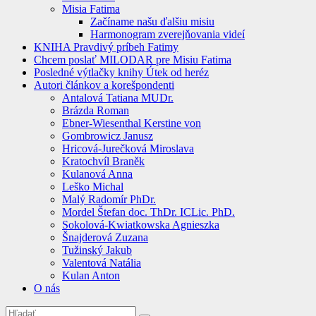
Misia Fatima
Začíname našu ďalšiu misiu
Harmonogram zverejňovania videí
KNIHA Pravdivý príbeh Fatimy
Chcem poslať MILODAR pre Misiu Fatima
Posledné výtlačky knihy Útek od heréz
Autori článkov a korešpondenti
Antalová Tatiana MUDr.
Brázda Roman
Ebner-Wiesenthal Kerstine von
Gombrowicz Janusz
Hricová-Jurečková Miroslava
Kratochvíl Braněk
Kulanová Anna
Leško Michal
Malý Radomír PhDr.
Mordel Štefan doc. ThDr. ICLic. PhD.
Sokolová-Kwiatkowska Agnieszka
Šnajderová Zuzana
Tužinský Jakub
Valentová Natália
Kulan Anton
O nás