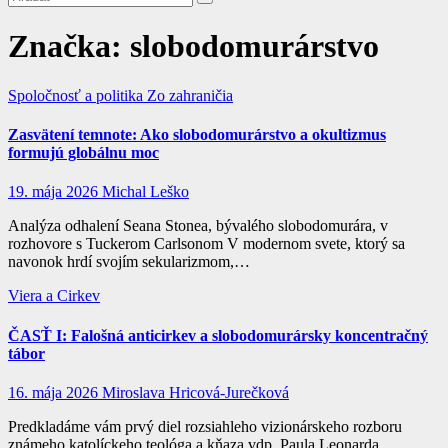
Značka:
slobodomurárstvo
Spoločnosť a politika
Zo zahraničia
Zasvätení temnote: Ako slobodomurárstvo a okultizmus
formujú globálnu moc
19. mája 2026
Michal Leško
Analýza odhalení Seana Stonea, bývalého slobodomurára, v
rozhovore s Tuckerom Carlsonom V modernom svete, ktorý sa
navonok hrdí svojím sekularizmom,…
Viera a Cirkev
ČASŤ I: Falošná anticirkev a slobodomurársky koncentračný
tábor
16. mája 2026
Miroslava Hricová-Jurečková
Predkladáme vám prvý diel rozsiahleho vizionárskeho rozboru
známeho katolíckeho teológa a kňaza vdp. Paula Leonarda