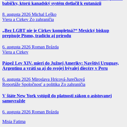
babičky, ktorú kanadský systém dotlačil k eutanázii
8. augusta 2026
Michal Leško
Viera a Cirkev
Zo zahraničia
„Bez LGBT nie je Cirkev kompletná?“ Mexický biskup
prepisuje Písmo, tradíciu aj prírodu
6. augusta 2026
Roman Brázda
Viera a Cirkev
Pápež Lev XIV. mieri do Južnej Ameriky: Navštívi Uruguay,
Argentínu a vráti sa aj do svojej bývalej diecézy v Peru
6. augusta 2026
Miroslava Hricová-Jurečková
Reportáže
Spoločnosť a politika
Zo zahraničia
V štáte New York vstúpil do platnosti zákon o asistovanej
samovražde
6. augusta 2026
Roman Brázda
Misia Fatima