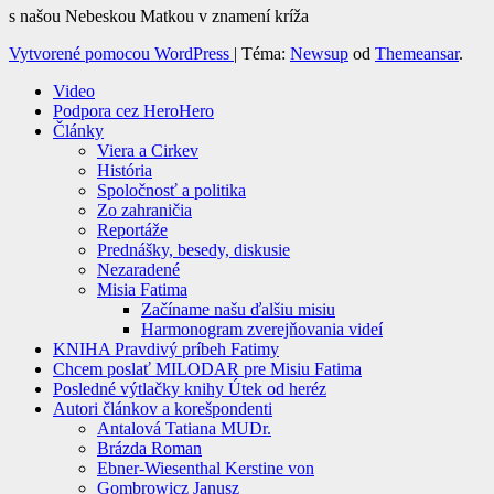
s našou Nebeskou Matkou v znamení kríža
Vytvorené pomocou WordPress
|
Téma:
Newsup
od
Themeansar
.
Video
Podpora cez HeroHero
Články
Viera a Cirkev
História
Spoločnosť a politika
Zo zahraničia
Reportáže
Prednášky, besedy, diskusie
Nezaradené
Misia Fatima
Začíname našu ďalšiu misiu
Harmonogram zverejňovania videí
KNIHA Pravdivý príbeh Fatimy
Chcem poslať MILODAR pre Misiu Fatima
Posledné výtlačky knihy Útek od heréz
Autori článkov a korešpondenti
Antalová Tatiana MUDr.
Brázda Roman
Ebner-Wiesenthal Kerstine von
Gombrowicz Janusz