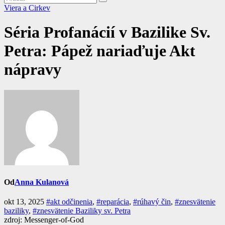
Viera a Cirkev
Séria Profanácií v Bazilike Sv.
Petra: Pápež nariaďuje Akt
nápravy
Od
Anna Kulanová
okt 13, 2025
#akt odčinenia
,
#reparácia
,
#rúhavý čin
,
#znesvätenie
baziliky
,
#znesvätenie Baziliky sv. Petra
zdroj: Messenger-of-God