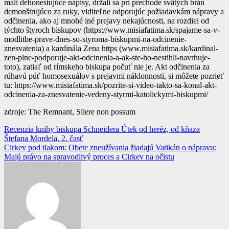
mali dehonestujúce nápisy, držali sa pri prechode svätých brán
demonštrujúco za ruky, viditeľne odporujúc požiadavkám nápravy a
odčinenia, ako aj mnohé iné prejavy nekajúcnosti, na rozdiel od
týchto štyroch biskupov (https://www.misiafatima.sk/spajame-sa-v-
modlitbe-prave-dnes-so-styroma-biskupmi-na-odcinenie-
znesvatenia) a kardinála Zena https (www.misiafatima.sk/kardinal-
zen-plne-podporuje-akt-odcinenia-a-ak-ste-ho-nestihli-navrhuje-
toto), zatiaľ od rímskeho biskupa počuť nie je. Akt odčinenia za
rúhavú púť homosexuálov s prejavmi náklonnosti, si môžete pozrieť
tu: https://www.misiafatima.sk/pozrite-si-video-takto-sa-konal-akt-
odcinenia-za-znesvatenie-vedeny-styrmi-katolickymi-biskupmi/
zdroje: The Remnant, Silere non possum
Navigácia
Recenzia knihy biskupa Schneidera Útek od heréz, od kňaza
Štefana Mordela, 2. časť
v
Cirkev pod tlakom: Obete zneužívania žiadajú Vatikán o nápravu:
článku
Majú právo na spravodlivý proces a Cirkev na očistu