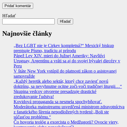
Hľadať
Hľadať
Najnovšie články
„Bez LGBT nie je Cirkev kompletná?“ Mexický biskup
prepisuje Písmo, tradíciu aj prírodu
Pápež Lev XIV. mieri do Južnej Ameriky: Navštívi
Uruguay, Argentínu a vráti sa aj do svojej bývalej diecézy v
Peru
V štáte New York vstúpil do platnosti zákon o asistovanej
samovražde
„Každý heretik alebo sektár, ktorý chce zaviesť novú
doktrínu, sa nevyhnutne ocitne zoči-voči tradičnej liturgii…“
Skupina vedcov otvorene presadzuje drastické
zredukovanie ľudstva!
Kovidová propaganda sa nesmela spochybňovať.
Moderátorka mainstreamu usvedčená ministrom zdravotníctva
z fanatického šírenia nepodložených tvrdení:„Boli ste
súčasťou problému.“
Čo hovoria teológ a exorcista o Medžugorii? Ovocie viery,