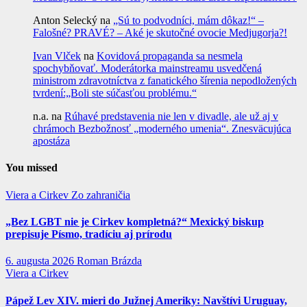
Anton Selecký
na
„Sú to podvodníci, mám dôkaz!“ –
Falošné? PRAVÉ? – Aké je skutočné ovocie Medjugorja?!
Ivan Vlček
na
Kovidová propaganda sa nesmela
spochybňovať. Moderátorka mainstreamu usvedčená
ministrom zdravotníctva z fanatického šírenia nepodložených
tvrdení:„Boli ste súčasťou problému.“
n.a.
na
Rúhavé predstavenia nie len v divadle, ale už aj v
chrámoch Bezbožnosť „moderného umenia“. Znesväcujúca
apostáza
You missed
Viera a Cirkev
Zo zahraničia
„Bez LGBT nie je Cirkev kompletná?“ Mexický biskup
prepisuje Písmo, tradíciu aj prírodu
6. augusta 2026
Roman Brázda
Viera a Cirkev
Pápež Lev XIV. mieri do Južnej Ameriky: Navštívi Uruguay,