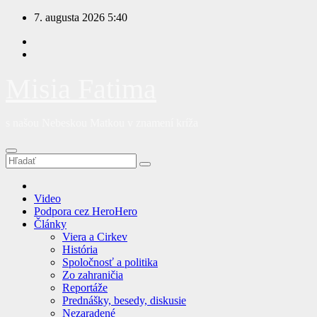
Prejsť
7. augusta 2026
5:40
na
obsah
Misia Fatima
s našou Nebeskou Matkou v znamení kríža
Video
Podpora cez HeroHero
Články
Viera a Cirkev
História
Spoločnosť a politika
Zo zahraničia
Reportáže
Prednášky, besedy, diskusie
Nezaradené