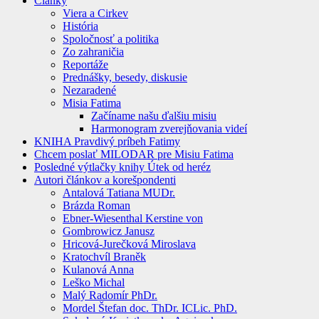
Články
Viera a Cirkev
História
Spoločnosť a politika
Zo zahraničia
Reportáže
Prednášky, besedy, diskusie
Nezaradené
Misia Fatima
Začíname našu ďalšiu misiu
Harmonogram zverejňovania videí
KNIHA Pravdivý príbeh Fatimy
Chcem poslať MILODAR pre Misiu Fatima
Posledné výtlačky knihy Útek od heréz
Autori článkov a korešpondenti
Antalová Tatiana MUDr.
Brázda Roman
Ebner-Wiesenthal Kerstine von
Gombrowicz Janusz
Hricová-Jurečková Miroslava
Kratochvíl Braněk
Kulanová Anna
Leško Michal
Malý Radomír PhDr.
Mordel Štefan doc. ThDr. ICLic. PhD.