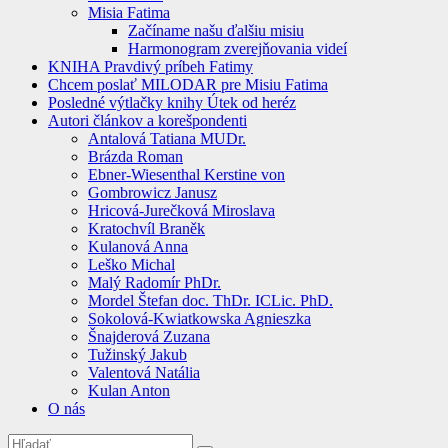
Misia Fatima
Začíname našu ďalšiu misiu
Harmonogram zverejňovania videí
KNIHA Pravdivý príbeh Fatimy
Chcem poslať MILODAR pre Misiu Fatima
Posledné výtlačky knihy Útek od heréz
Autori článkov a korešpondenti
Antalová Tatiana MUDr.
Brázda Roman
Ebner-Wiesenthal Kerstine von
Gombrowicz Janusz
Hricová-Jurečková Miroslava
Kratochvíl Braněk
Kulanová Anna
Leško Michal
Malý Radomír PhDr.
Mordel Štefan doc. ThDr. ICLic. PhD.
Sokolová-Kwiatkowska Agnieszka
Šnajderová Zuzana
Tužinský Jakub
Valentová Natália
Kulan Anton
O nás