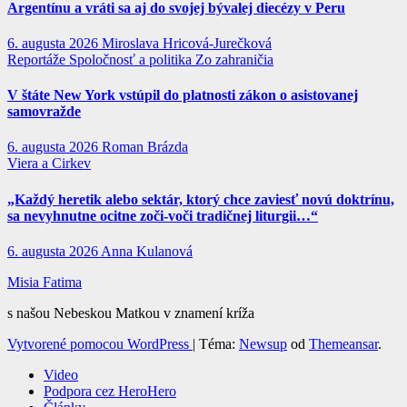
Argentínu a vráti sa aj do svojej bývalej diecézy v Peru
6. augusta 2026
Miroslava Hricová-Jurečková
Reportáže
Spoločnosť a politika
Zo zahraničia
V štáte New York vstúpil do platnosti zákon o asistovanej
samovražde
6. augusta 2026
Roman Brázda
Viera a Cirkev
„Každý heretik alebo sektár, ktorý chce zaviesť novú doktrínu,
sa nevyhnutne ocitne zoči-voči tradičnej liturgii…“
6. augusta 2026
Anna Kulanová
Misia Fatima
s našou Nebeskou Matkou v znamení kríža
Vytvorené pomocou WordPress
|
Téma:
Newsup
od
Themeansar
.
Video
Podpora cez HeroHero