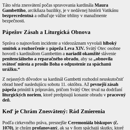
Táto séria znesvätení počas spravovania kardinála
Maura
Gambettiho
, arcikňaza baziliky, je v nedávnej histórii Vatikánu
bezprecedentná
a odhaľuje vážne trhliny v manažmente
bezpečnosti.
Pápežov Zásah a Liturgická Obnova
Správa o najnovšom incidente a videozáznam vyvolali
hlboký
smútok a rozhorčenie
u
pápeža Leva XIV.
Svätý Otec osobne
hovoril s kardinálom Gambettim a
nariadil okamžité
slávenie
penitenciálneho a reparačného obradu
, aby sa
„obnovila
svätosť miesta a prosilo Boha o odpustenie za spáchanú
urážku.“
Z nejasných dôvodov sa kardinál Gambetti rozhodol neuskutočniť
obrad hneď nasledujúcu sobotu 11. októbra. Až
pevnejší zásah
pápeža
prinútil k prípravám, pričom Svätý Otec trval na dodržaní
liturgických noriem
, ktoré predpisujú konanie obradu v
pracovný
deň
.
Keď je Chrám Znesvätený: Rád Zmierenia
Podľa cirkevného práva, presnejšie
Ceremoniála biskupov (č.
1070)
, je chrám
profanovaný
, ak sa v ňom spáchajú skutky, ktoré