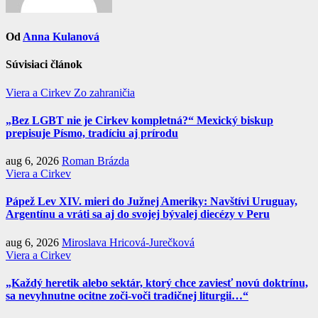
Od
Anna Kulanová
Súvisiaci článok
Viera a Cirkev
Zo zahraničia
„Bez LGBT nie je Cirkev kompletná?“ Mexický biskup
prepisuje Písmo, tradíciu aj prírodu
aug 6, 2026
Roman Brázda
Viera a Cirkev
Pápež Lev XIV. mieri do Južnej Ameriky: Navštívi Uruguay,
Argentínu a vráti sa aj do svojej bývalej diecézy v Peru
aug 6, 2026
Miroslava Hricová-Jurečková
Viera a Cirkev
„Každý heretik alebo sektár, ktorý chce zaviesť novú doktrínu,
sa nevyhnutne ocitne zoči-voči tradičnej liturgii…“