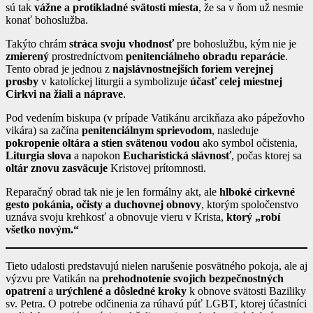
sú tak
vážne a protikladné svätosti miesta
, že sa v ňom už nesmie
konať bohoslužba.
Takýto chrám
stráca svoju vhodnosť
pre bohoslužbu, kým nie je
zmierený
prostredníctvom
penitenciálneho obradu reparácie
.
Tento obrad je jednou z
najslávnostnejších foriem verejnej
prosby
v katolíckej liturgii a symbolizuje
účasť celej miestnej
Cirkvi na žiali a náprave
.
Pod vedením biskupa (v prípade Vatikánu arcikňaza ako pápežovho
vikára) sa začína
penitenciálnym sprievodom
, nasleduje
pokropenie oltára a stien svätenou vodou
ako symbol očistenia,
Liturgia slova
a napokon
Eucharistická slávnosť
, počas ktorej sa
oltár znovu zasväcuje
Kristovej prítomnosti.
Reparačný obrad tak nie je len formálny akt, ale
hlboké cirkevné
gesto pokánia, očisty a duchovnej obnovy
, ktorým spoločenstvo
uznáva svoju krehkosť a obnovuje vieru v Krista,
ktorý „robí
všetko novým.“
Tieto udalosti predstavujú nielen narušenie posvätného pokoja, ale aj
výzvu pre Vatikán na
prehodnotenie svojich bezpečnostných
opatrení
a
urýchlené a dôsledné kroky
k obnove svätosti Baziliky
sv. Petra. O potrebe odčinenia za rúhavú púť LGBT, ktorej účastníci