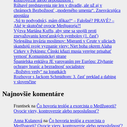
kontroverzie alebo neposlušnosť?
Rúhavé predstavenia nie len v divadle, ale už aj v
chrámoch Bezbožnosť „moderného umenia“. Znesväcujúca
apostáza
„Sú to podvodníci, mám dôkaz!“ – Falošné? PRAVÉ? –
Aké je skutočné ovocie Medjugorja?!
Výzva Mariána Kuffu, aby sme sa spojili proti
znevažovaniu kresťanských symbolov (1. časť)
Nelegálna invázia moslimov: Migranti v Ceute v uliciach
skandujú svoje vyznanie viery: Niet boha okrem Alaha
Cirkev v Pekingu: Čínski kňazi musia verejne prisahať
vernosť Komunistickej strane
Španielska enkláva JE varovaním pre Európu: Zlyhanie
ochrany hraníc a bezradnosť socialistov
„Božstvo vedy“ na lopatkách
Rozhovor s Jackom Schmidtom: 3. časť preklad a dabing
v slovenčine
Najnovšie komentáre
Frantisek
na
Čo hovoria teológ a exorcista o Medžugorii?
Ovocie viery, kontroverzie alebo neposlušnosť?
Anna Kulanová
na
Čo hovoria teológ a exorcista o
Medžugorii? Ovocie viery, kontroverzie alebo neposlušnosť?