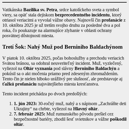
Vatikánska
Bazilika sv. Petra
, srdce katolíckeho sveta a symbol
viery, sa opäť stala dejiskom
bezprecedentného incidentu
, ktorý
otriasol veriacimi a vyvolal vážne obavy. Najnovší čin
profanácie
z
10. októbra 2025 je už tretím svojho druhu za posledné dva a pol
roka, čo poukazuje na alarmujúce zlyhanie v oblasti ochrany
posvätnej dôstojnosti miesta.
Tretí Šok: Nahý Muž pod Berniniho Baldachýnom
V piatok 10. októbra 2025, počas bohoslužby a prechodu veriacich
Svätou bránou, sa odohral neuveriteľný incident. Muž, vyzlečený,
vyliezol na
Oltár vyznania
pod slávny
Berniniho Baldachýn
a
pokúsil sa o akt močenia priamo pred zdeseným zhromaždením.
Tento čin je nielen hlboko urážlivý pre slušnosť, ale predstavuje aj
ťažkú profanáciu
najsvätejšieho miesta kresťanstva.
Tento incident prichádza po dvoch predošlých:
1. jún 2023:
30-ročný muž, nahý a s nápisom „Zachráňte deti
Ukrajiny“ na chrbte, vyliezol na
Hlavný oltár
.
7. február 2025:
Muž rumunského pôvodu prešiel cez
bezpečnostné bariéry, zhodil šesť svietnikov a vážne
poškodil
oltár
.