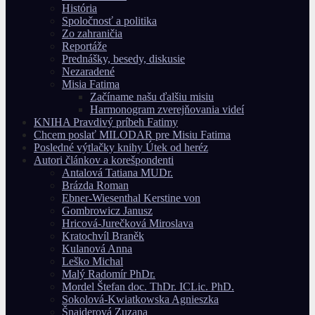
História
Spoločnosť a politika
Zo zahraničia
Reportáže
Prednášky, besedy, diskusie
Nezaradené
Misia Fatima
Začíname našu ďalšiu misiu
Harmonogram zverejňovania videí
KNIHA Pravdivý príbeh Fatimy
Chcem poslať MILODAR pre Misiu Fatima
Posledné výtlačky knihy Útek od heréz
Autori článkov a korešpondenti
Antalová Tatiana MUDr.
Brázda Roman
Ebner-Wiesenthal Kerstine von
Gombrowicz Janusz
Hricová-Jurečková Miroslava
Kratochvíl Braněk
Kulanová Anna
Leško Michal
Malý Radomír PhDr.
Mordel Štefan doc. ThDr. ICLic. PhD.
Sokolová-Kwiatkowska Agnieszka
Šnajderová Zuzana