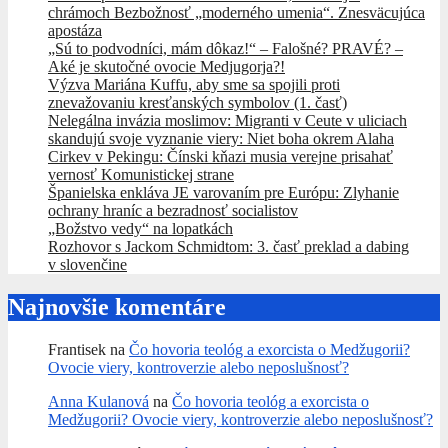
chrámoch Bezbožnosť „moderného umenia“. Znesväcujúca
apostáza
„Sú to podvodníci, mám dôkaz!“ – Falošné? PRAVÉ? –
Aké je skutočné ovocie Medjugorja?!
Výzva Mariána Kuffu, aby sme sa spojili proti
znevažovaniu kresťanských symbolov (1. časť)
Nelegálna invázia moslimov: Migranti v Ceute v uliciach
skandujú svoje vyznanie viery: Niet boha okrem Alaha
Cirkev v Pekingu: Čínski kňazi musia verejne prisahať
vernosť Komunistickej strane
Španielska enkláva JE varovaním pre Európu: Zlyhanie
ochrany hraníc a bezradnosť socialistov
„Božstvo vedy“ na lopatkách
Rozhovor s Jackom Schmidtom: 3. časť preklad a dabing
v slovenčine
Najnovšie komentáre
Frantisek
na
Čo hovoria teológ a exorcista o Medžugorii?
Ovocie viery, kontroverzie alebo neposlušnosť?
Anna Kulanová
na
Čo hovoria teológ a exorcista o
Medžugorii? Ovocie viery, kontroverzie alebo neposlušnosť?