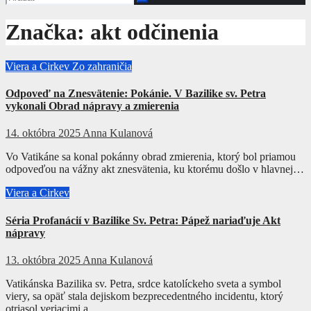
Značka:
akt odčinenia
Viera a Cirkev
Zo zahraničia
Odpoveď na Znesvätenie: Pokánie. V Bazilike sv. Petra
vykonali Obrad nápravy a zmierenia
14. októbra 2025
Anna Kulanová
Vo Vatikáne sa konal pokánny obrad zmierenia, ktorý bol priamou
odpoveďou na vážny akt znesvätenia, ku ktorému došlo v hlavnej…
Viera a Cirkev
Séria Profanácií v Bazilike Sv. Petra: Pápež nariaďuje Akt
nápravy
13. októbra 2025
Anna Kulanová
Vatikánska Bazilika sv. Petra, srdce katolíckeho sveta a symbol
viery, sa opäť stala dejiskom bezprecedentného incidentu, ktorý
otriasol veriacimi a…