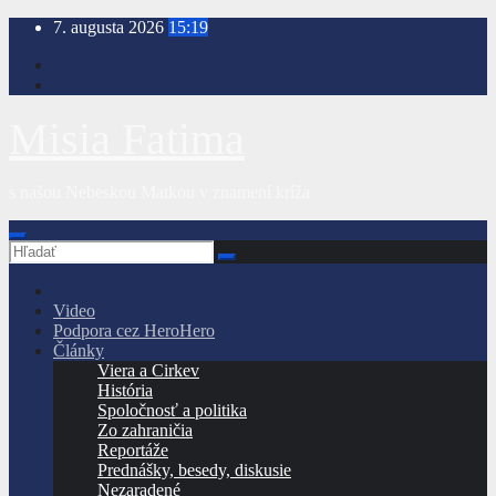
Prejsť
7. augusta 2026
15:19
na
obsah
Misia Fatima
s našou Nebeskou Matkou v znamení kríža
Video
Podpora cez HeroHero
Články
Viera a Cirkev
História
Spoločnosť a politika
Zo zahraničia
Reportáže
Prednášky, besedy, diskusie
Nezaradené