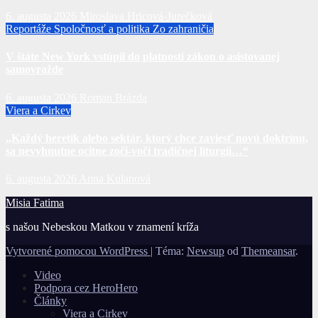
6. augusta 2026
Miroslava Hricová-Jurečková
Reportáže
Spoločnosť a politika
Zo zahraničia
V štáte New York vstúpil do platnosti zákon o asistovanej
samovražde
6. augusta 2026
Roman Brázda
Viera a Cirkev
„Každý heretik alebo sektár, ktorý chce zaviesť novú doktrínu,
sa nevyhnutne ocitne zoči-voči tradičnej liturgii…“
6. augusta 2026
Anna Kulanová
Misia Fatima
s našou Nebeskou Matkou v znamení kríža
Vytvorené pomocou WordPress
|
Téma:
Newsup
od
Themeansar
.
Video
Podpora cez HeroHero
Články
Viera a Cirkev