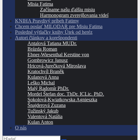
Misia Fatima
Začíname našu ďalšiu misiu
Harmonogram zverejňovania videí
KNIHA Pravdivý príbeh Fatimy
Chcem poslať MILODAR pre Misiu Fatima
Posledné výtlačky knihy Útek od heréz
Autori článkov a korešpondenti
Antalová Tatiana MUDr.
Brázda Roman
Ebner-Wiesenthal Kerstine von
Gombrowicz Janusz
Hricová-Jurečková Miroslava
Kratochvíl Braněk
Kulanová Anna
Leško Michal
Malý Radomír PhDr.
Mordel Štefan doc. ThDr. ICLic. PhD.
Sokolová-Kwiatkowska Agnieszka
Šnajderová Zuzana
Tužinský Jakub
Valentová Natália
Kulan Anton
O nás