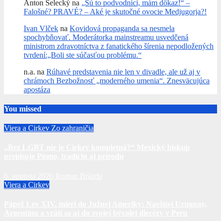
Anton Selecký
na
„Sú to podvodníci, mám dôkaz!“ –
Falošné? PRAVÉ? – Aké je skutočné ovocie Medjugorja?!
Ivan Vlček
na
Kovidová propaganda sa nesmela
spochybňovať. Moderátorka mainstreamu usvedčená
ministrom zdravotníctva z fanatického šírenia nepodložených
tvrdení:„Boli ste súčasťou problému.“
n.a.
na
Rúhavé predstavenia nie len v divadle, ale už aj v
chrámoch Bezbožnosť „moderného umenia“. Znesväcujúca
apostáza
You missed
Viera a Cirkev
Zo zahraničia
„Bez LGBT nie je Cirkev kompletná?“ Mexický biskup
prepisuje Písmo, tradíciu aj prírodu
6. augusta 2026
Roman Brázda
Viera a Cirkev
Pápež Lev XIV. mieri do Južnej Ameriky: Navštívi Uruguay,
Argentínu a vráti sa aj do svojej bývalej diecézy v Peru