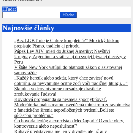
Hľadať
Hľadať
Najnovšie články
„Bez LGBT nie je Cirkev kompletná?“ Mexický biskup
prepisuje Písmo, tradíciu aj prírodu
Pápež Lev XIV. mieri do Južnej Ameriky: Navštívi
Uruguay, Argentínu a vráti sa aj do svojej bývalej diecézy v
Peru
V štáte New York vstúpil do platnosti zákon o asistovanej
samovražde
„Každý heretik alebo sektár, ktorý chce zaviesť novú
doktrínu, sa nevyhnutne ocitne zoči-voči tradičnej liturgii…“
Skupina vedcov otvorene presadzuje drastické
zredukovanie ľudstva!
Kovidová propaganda sa nesmela spochybňovať.
Moderátorka mainstreamu usvedčená ministrom zdravotníctva
z fanatického šírenia nepodložených tvrdení:„Boli ste
súčasťou problému.“
Čo hovoria teológ a exorcista o Medžugorii? Ovocie viery,
kontroverzie alebo neposlušnosť?
Rúhavé predstavenia nie len v divadle, ale už aj v