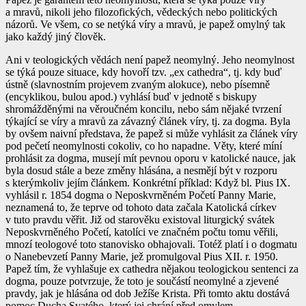
a mravů, nikoli jeho filozofických, vědeckých nebo politických
názorů. Ve všem, co se netýká víry a mravů, je papež omylný tak
jako každý jiný člověk.
Ani v teologických vědách není papež neomylný. Jeho neomylnost
se týká pouze situace, kdy hovoří tzv. „ex cathedra“, tj. kdy buď
ústně (slavnostním projevem zvaným alokuce), nebo písemně
(encyklikou, bulou apod.) vyhlásí buď v jednotě s biskupy
shromážděnými na věroučném koncilu, nebo sám nějaké tvrzení
týkající se víry a mravů za závazný článek víry, tj. za dogma. Byla
by ovšem naivní představa, že papež si může vyhlásit za článek víry
pod pečetí neomylnosti cokoliv, co ho napadne. Věty, které míní
prohlásit za dogma, musejí mít pevnou oporu v katolické nauce, jak
byla dosud stále a beze změny hlásána, a nesmějí být v rozporu
s kterýmkoliv jejím článkem. Konkrétní příklad: Když bl. Pius IX.
vyhlásil r. 1854 dogma o Neposkvrněném Početí Panny Marie,
neznamená to, že teprve od tohoto data začala Katolická církev
v tuto pravdu věřit. Již od starověku existoval liturgický svátek
Neposkvrněného Početí, katolíci ve značném počtu tomu věřili,
mnozí teologové toto stanovisko obhajovali. Totéž platí i o dogmatu
o Nanebevzetí Panny Marie, jež promulgoval Pius XII. r. 1950.
Papež tím, že vyhlašuje ex cathedra nějakou teologickou sentenci za
dogma, pouze potvrzuje, že toto je součástí neomylné a zjevené
pravdy, jak je hlásána od dob Ježíše Krista. Při tomto aktu dostává
pomoc Ducha Svatého, který jej chrání před omylem.