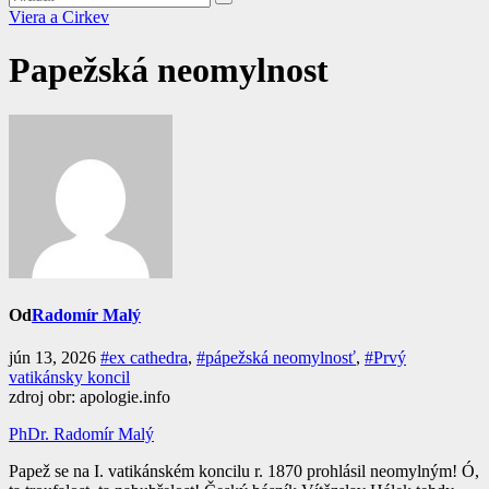
Viera a Cirkev
Papežská neomylnost
Od
Radomír Malý
jún 13, 2026
#ex cathedra
,
#pápežská neomylnosť
,
#Prvý
vatikánsky koncil
zdroj obr: apologie.info
PhDr. Radomír Malý
Papež se na I. vatikánském koncilu r. 1870 prohlásil neomylným! Ó,