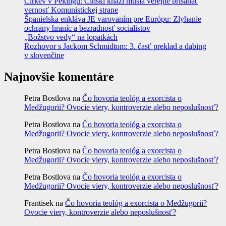
Cirkev v Pekingu: Čínski kňazi musia verejne prisahať
vernosť Komunistickej strane
Španielska enkláva JE varovaním pre Európu: Zlyhanie
ochrany hraníc a bezradnosť socialistov
„Božstvo vedy“ na lopatkách
Rozhovor s Jackom Schmidtom: 3. časť preklad a dabing
v slovenčine
Najnovšie komentáre
Petra Bostlova
na
Čo hovoria teológ a exorcista o
Medžugorii? Ovocie viery, kontroverzie alebo neposlušnosť?
Petra Bostlova
na
Čo hovoria teológ a exorcista o
Medžugorii? Ovocie viery, kontroverzie alebo neposlušnosť?
Petra Bostlova
na
Čo hovoria teológ a exorcista o
Medžugorii? Ovocie viery, kontroverzie alebo neposlušnosť?
Petra Bostlova
na
Čo hovoria teológ a exorcista o
Medžugorii? Ovocie viery, kontroverzie alebo neposlušnosť?
Frantisek
na
Čo hovoria teológ a exorcista o Medžugorii?
Ovocie viery, kontroverzie alebo neposlušnosť?