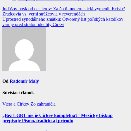
Navigácia
Judášov bosk od pastierov: Za čo tí modernistickí vymenili Krista?
Zradcovia vs. verní strážcovia v reverendách
v
Uprostred synodálneho zmätku: Otvorený list poľských katolíkov
článku
varuje pred stratou identity Cirkvi
Od
Radomír Malý
Súvisiaci článok
Viera a Cirkev
Zo zahraničia
„Bez LGBT nie je Cirkev kompletná?“ Mexický biskup
prepisuje Písmo, tradíciu aj prírodu