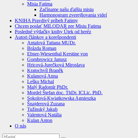
Misia Fatima
Začíname našu ďalšiu misiu
Harmonogram zverejňovania videí
KNIHA Pravdivý príbeh Fatimy
Chcem poslať MILODAR pre Misiu Fatima
Posledné výtlačky knihy Útek od heréz
Autori článkov a korešpondenti
Antalová Tatiana MUDr.
Brázda Roman
Ebner-Wiesenthal Kerstine von
Gombrowicz Janusz
Hricová-Jurečková Miroslava
Kratochvíl Braněk
Kulanová Anna
Leško Michal
Malý Radomír PhDr.
Mordel Štefan doc. ThDr. ICLic. PhD.
Sokolová-Kwiatkowska Agnieszka
Šnajderová Zuzana
Tužinský Jakub
Valentová Natália
Kulan Anton
O nás