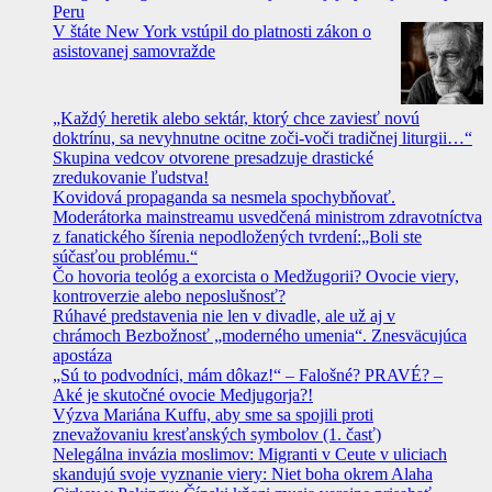
Peru
V štáte New York vstúpil do platnosti zákon o
asistovanej samovražde
„Každý heretik alebo sektár, ktorý chce zaviesť novú
doktrínu, sa nevyhnutne ocitne zoči-voči tradičnej liturgii…“
Skupina vedcov otvorene presadzuje drastické
zredukovanie ľudstva!
Kovidová propaganda sa nesmela spochybňovať.
Moderátorka mainstreamu usvedčená ministrom zdravotníctva
z fanatického šírenia nepodložených tvrdení:„Boli ste
súčasťou problému.“
Čo hovoria teológ a exorcista o Medžugorii? Ovocie viery,
kontroverzie alebo neposlušnosť?
Rúhavé predstavenia nie len v divadle, ale už aj v
chrámoch Bezbožnosť „moderného umenia“. Znesväcujúca
apostáza
„Sú to podvodníci, mám dôkaz!“ – Falošné? PRAVÉ? –
Aké je skutočné ovocie Medjugorja?!
Výzva Mariána Kuffu, aby sme sa spojili proti
znevažovaniu kresťanských symbolov (1. časť)
Nelegálna invázia moslimov: Migranti v Ceute v uliciach
skandujú svoje vyznanie viery: Niet boha okrem Alaha