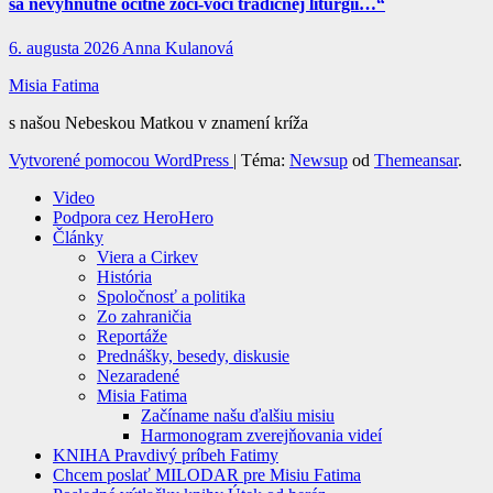
sa nevyhnutne ocitne zoči-voči tradičnej liturgii…“
6. augusta 2026
Anna Kulanová
Misia Fatima
s našou Nebeskou Matkou v znamení kríža
Vytvorené pomocou WordPress
|
Téma:
Newsup
od
Themeansar
.
Video
Podpora cez HeroHero
Články
Viera a Cirkev
História
Spoločnosť a politika
Zo zahraničia
Reportáže
Prednášky, besedy, diskusie
Nezaradené
Misia Fatima
Začíname našu ďalšiu misiu
Harmonogram zverejňovania videí
KNIHA Pravdivý príbeh Fatimy
Chcem poslať MILODAR pre Misiu Fatima