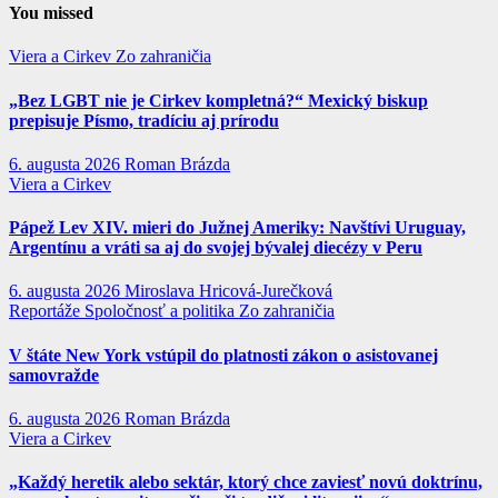
You missed
Viera a Cirkev
Zo zahraničia
„Bez LGBT nie je Cirkev kompletná?“ Mexický biskup
prepisuje Písmo, tradíciu aj prírodu
6. augusta 2026
Roman Brázda
Viera a Cirkev
Pápež Lev XIV. mieri do Južnej Ameriky: Navštívi Uruguay,
Argentínu a vráti sa aj do svojej bývalej diecézy v Peru
6. augusta 2026
Miroslava Hricová-Jurečková
Reportáže
Spoločnosť a politika
Zo zahraničia
V štáte New York vstúpil do platnosti zákon o asistovanej
samovražde
6. augusta 2026
Roman Brázda
Viera a Cirkev
„Každý heretik alebo sektár, ktorý chce zaviesť novú doktrínu,