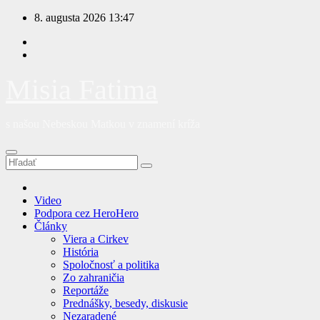
Prejsť
8. augusta 2026
13:47
na
obsah
Misia Fatima
s našou Nebeskou Matkou v znamení kríža
Video
Podpora cez HeroHero
Články
Viera a Cirkev
História
Spoločnosť a politika
Zo zahraničia
Reportáže
Prednášky, besedy, diskusie
Nezaradené