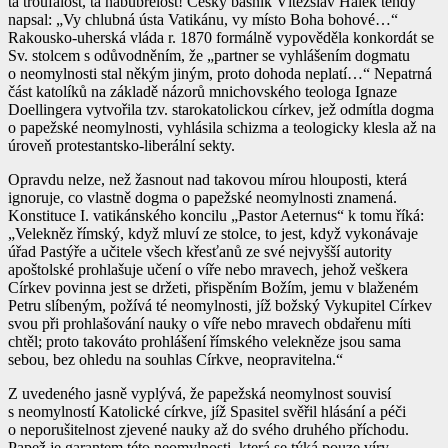
ta troufalost, ta nabubřelost! Český básník Vítězslav Hálek tehdy
napsal: „Vy chlubná ústa Vatikánu, vy místo Boha bohové…“
Rakousko-uherská vláda r. 1870 formálně vypověděla konkordát se
Sv. stolcem s odůvodněním, že „partner se vyhlášením dogmatu
o neomylnosti stal někým jiným, proto dohoda neplatí…“ Nepatrná
část katolíků na základě názorů mnichovského teologa Ignaze
Doellingera vytvořila tzv. starokatolickou církev, jež odmítla dogma
o papežské neomylnosti, vyhlásila schizma a teologicky klesla až na
úroveň protestantsko-liberální sekty.
Opravdu nelze, než žasnout nad takovou mírou hlouposti, která
ignoruje, co vlastně dogma o papežské neomylnosti znamená.
Konstituce I. vatikánského koncilu „Pastor Aeternus“ k tomu říká:
„Velekněz římský, když mluví ze stolce, to jest, když vykonávaje
úřad Pastýře a učitele všech křesťanů ze své nejvyšší autority
apoštolské prohlašuje učení o víře nebo mravech, jehož veškera
Církev povinna jest se držeti, přispěním Božím, jemu v blaženém
Petru slíbeným, požívá té neomylnosti, jíž božský Vykupitel Církev
svou při prohlašování nauky o víře nebo mravech obdařenu míti
chtěl; proto takováto prohlášení římského velekněze jsou sama
sebou, bez ohledu na souhlas Církve, neopravitelna.“
Z uvedeného jasně vyplývá, že papežská neomylnost souvisí
s neomylností Katolické církve, jíž Spasitel svěřil hlásání a péči
o neporušitelnost zjevené nauky až do svého druhého příchodu.
Papež je garantem této neomylnosti, která se týká pouze víry