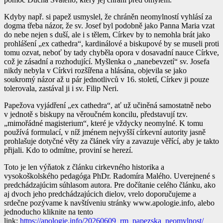
Kdyby např. si papež usmyslel, že chráněn neomylností vyhlásí za
dogma třeba názor, že sv. Josef byl podobně jako Panna Maria vzat
do nebe nejen s duší, ale i s tělem, Církev by to nemohla brát jako
prohlášení „ex cathedra“, kardinálové a biskupové by se museli proti
tomu ozvat, neboť by tady chyběla opora v dosavadní nauce Církve,
což je zásadní a rozhodující. Myšlenka o „nanebevzetí“ sv. Josefa
nikdy nebyla v Církvi rozšířena a hlásána, objevila se jako
soukromý názor až u pár jednotlivců v 16. století, Církev ji pouze
tolerovala, zastával ji i sv. Filip Neri.
Papežova vyjádření „ex cathedra“, ať už učiněná samostatně nebo
v jednotě s biskupy na věroučném koncilu, představují tzv.
„mimořádné magisterium“, které je vždycky neomylné. K tomu
používá formulací, v níž jménem nejvyšší církevní autority jasně
prohlašuje dotyčné věty za článek víry a zavazuje věřící, aby je takto
přijali. Kdo to odmítne, proviní se herezí.
Toto je len výňatok z článku cirkevného historika a
vysokoškolského pedagóga PhDr. Radomíra Malého. Uverejnené s
predchádzajúcim súhlasom autora. Pre dočítanie celého článku, ako
aj dvoch jeho predchádzajúcich dielov, vrelo doporučujeme a
srdečne pozývame k navštíveniu stránky www.apologie.info, alebo
jednoducho kliknite na tento
link:
https://apologie.info/20260609_rm_papezska_neomylnost/