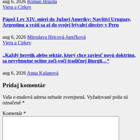
aug 6, 2026
Roman Brázda
Viera a Cirkev
Pápež Lev XIV. mieri do Južnej Ameriky: Navštívi Uruguay,
Argentínu a vráti sa aj do svojej bývalej diecézy v Peru
aug 6, 2026
Miroslava Hricová-Jurečková
Viera a Cirkev
„Každý heretik alebo sektár, ktorý chce zaviesť novú doktrínu,
sa nevyhnutne ocitne zoči-voči tradičnej liturgii…“
aug 6, 2026
Anna Kulanová
Pridaj komentár
Vaša e-mailová adresa nebude zverejnená.
Vyžadované polia sú
označené
*
Komentár
*