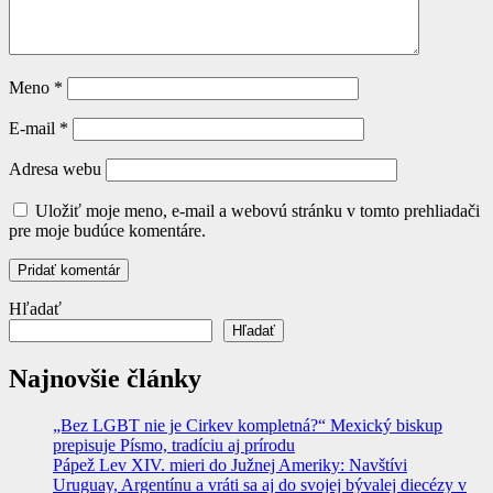
Meno
*
E-mail
*
Adresa webu
Uložiť moje meno, e-mail a webovú stránku v tomto prehliadači
pre moje budúce komentáre.
Hľadať
Hľadať
Najnovšie články
„Bez LGBT nie je Cirkev kompletná?“ Mexický biskup
prepisuje Písmo, tradíciu aj prírodu
Pápež Lev XIV. mieri do Južnej Ameriky: Navštívi
Uruguay, Argentínu a vráti sa aj do svojej bývalej diecézy v