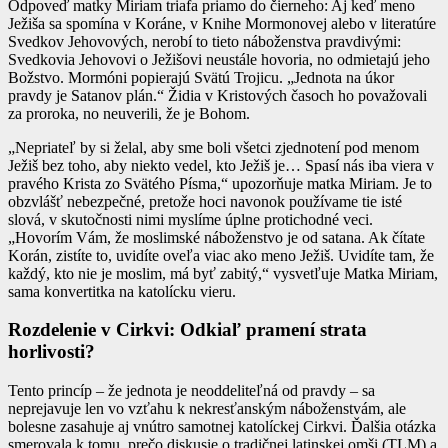
Odpoveď matky Miriam triafa priamo do čierneho: Aj keď meno
Ježiša sa spomína v Koráne, v Knihe Mormonovej alebo v literatúre
Svedkov Jehovových, nerobí to tieto náboženstva pravdivými:
Svedkovia Jehovovi o Ježišovi neustále hovoria, no odmietajú jeho
Božstvo. Mormóni popierajú Svätú Trojicu. „Jednota na úkor
pravdy je Satanov plán.“ Židia v Kristových časoch ho považovali
za proroka, no neuverili, že je Bohom.
„Nepriateľ by si želal, aby sme boli všetci zjednotení pod menom
Ježiš bez toho, aby niekto vedel, kto Ježiš je… Spasí nás iba viera v
pravého Krista zo Svätého Písma,“ upozorňuje matka Miriam. Je to
obzvlášť nebezpečné, pretože hoci navonok používame tie isté
slová, v skutočnosti nimi myslíme úplne protichodné veci.
„Hovorím Vám, že moslimské náboženstvo je od satana. Ak čítate
Korán, zistíte to, uvidíte oveľa viac ako meno Ježiš. Uvidíte tam, že
každý, kto nie je moslim, má byť zabitý,“ vysvetľuje Matka Miriam,
sama konvertitka na katolícku vieru.
Rozdelenie v Cirkvi: Odkiaľ pramení strata
horlivosti?
Tento princíp – že jednota je neoddeliteľná od pravdy – sa
neprejavuje len vo vzťahu k nekresťanským náboženstvám, ale
bolesne zasahuje aj vnútro samotnej katolíckej Cirkvi. Ďalšia otázka
smerovala k tomu, prečo diskusie o tradičnej latinskej omši (TLM) a