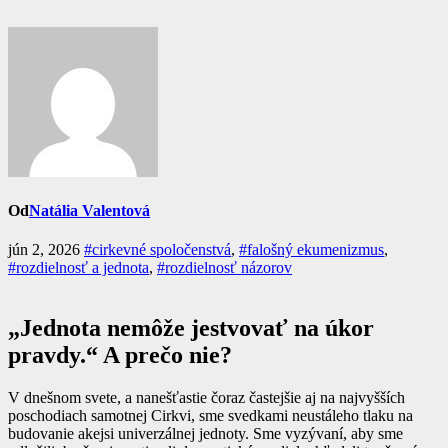
Od
Natália Valentová
jún 2, 2026
#cirkevné spoločenstvá
,
#falošný ekumenizmus
,
#rozdielnosť a jednota
,
#rozdielnosť názorov
„Jednota nemôže jestvovať na úkor
pravdy.“ A prečo nie?
V dnešnom svete, a nanešťastie čoraz častejšie aj na najvyšších
poschodiach samotnej Cirkvi, sme svedkami neustáleho tlaku na
budovanie akejsi univerzálnej jednoty. Sme vyzývaní, aby sme