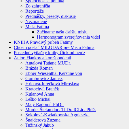
Spoločnosť a politika
Zo zahraničia
Reportáže
Prednášky, besedy, diskusie
Nezaradené
Misia Fatima
Začíname našu ďalšiu misiu
Harmonogram zverejňovania videí
KNIHA Pravdivý príbeh Fatimy
Chcem poslať MILODAR pre Misiu Fatima
Posledné výtlačky knihy Útek od heréz
Autori článkov a korešpondenti
Antalová Tatiana MUDr.
Brázda Roman
Ebner-Wiesenthal Kerstine von
Gombrowicz Janusz
Hricová-Jurečková Miroslava
Kratochvíl Braněk
Kulanová Anna
Leško Michal
Malý Radomír PhDr.
Mordel Štefan doc. ThDr. ICLic. PhD.
Sokolová-Kwiatkowska Agnieszka
Šnajderová Zuzana
Tužinský Jakub