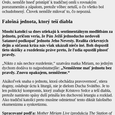
Ordo
, nemôže hneď pristúpiť k tradičnej omši s rovnakým
porozumením a zápalom, pretože vôbec netuší, o čo všetko bol
ochudobnený. Človek nemôže milovať to, čo nepozná.
Falošná jednota, ktorý teší diabla
Mnohí katolíci sa dnes utiekajú k sentimentálnym modlitbám za
jednotu, pričom veria, že Pán Ježiš jednoducho nedovolí
Satanovi podkopať jednotu Jeho Nevesty. Realita cirkevných
dejín a súčasná kríza nás však ukázali niečo iné. Boh dopustil
tieto skúšky a rozdelenia práve preto, že ľudia opustili plnosť
pravdy.
„Nikto z nás nechce rozdelenie,“ uzatvára matka Miriam, no jedným
dychom dodáva to najpodstatnejšie:
„Nemôžeme mať jednotu bez
pravdy. Znovu opakujem, nemôžeme.“
Akákoľvek snaha o jednotu, ktorá obchádza pravovernosť, stiera
dogmy, oslabuje úctu k liturgii, nie je dielom Ducha Svätého. Je to
len politický kompromis, ktorý zraňuje Kristovo Srdce a teší diabla,
pretože namiesto spásy duší prináša len duchovnú letargiu a rozklad.
Ako tradiční katolíci preto musíme odmietnuť tento diktát falošného
ekumenizmu a synkretizmu.
Spracované podľa:
Mother Miriam Live
(produkcia
The Station of