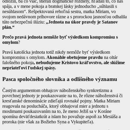
odložili, ba čo viac, stierali dogmatické rozdiely, hľadali to, čo nás
spája, a v mene pokoja a bratskej lásky jednoducho „súhlasili s
nesúhlasom“. Rešpektovaná rehoľná sestra, matka Miriam, vo
svojom nedávnom príhovore rázne a s prorockou jasnosťou odhalila
túto nebezpečnú ilúziu:
„Jednota na úkor pravdy je Satanov
plán.“
Prečo pravá jednota nemôže byť výsledkom kompromisu s
omylom
?
Pravá katolícka jednota totiž nikdy nemôže byť výsledkom
kompromisu s omylom.
Akonáhle obetujeme pravdu
na oltár
falošného pokoja
, nebudujeme Kristovo kráľovstvo, ale slúžime
nepriateľovi ľudskej spásy.
Pasca spoločného slovníka a odlišného významu
Častým argumentom obhajcov náboženského synkretizmu a
povrchnej jednoty je poukazovanie na to, že rôzne náboženstvá či
kresťanské denominácie zdieľajú rovnaké pojmy. Matka Miriam
reagovala na poslucháča, ktorý obhajoval mier a jednotu s
moslimami poukazovaním na to, že meno Ježiš sa v Koráne
spomína deväťdesiatkrát a islam ho považuje aspoň za Mesiáša a
proroka (nie však za Božieho Syna a Vykupiteľa).