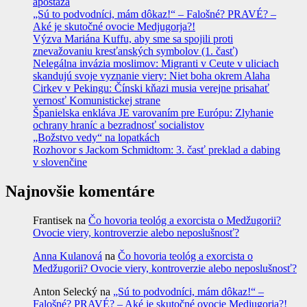
apostáza
„Sú to podvodníci, mám dôkaz!“ – Falošné? PRAVÉ? –
Aké je skutočné ovocie Medjugorja?!
Výzva Mariána Kuffu, aby sme sa spojili proti
znevažovaniu kresťanských symbolov (1. časť)
Nelegálna invázia moslimov: Migranti v Ceute v uliciach
skandujú svoje vyznanie viery: Niet boha okrem Alaha
Cirkev v Pekingu: Čínski kňazi musia verejne prisahať
vernosť Komunistickej strane
Španielska enkláva JE varovaním pre Európu: Zlyhanie
ochrany hraníc a bezradnosť socialistov
„Božstvo vedy“ na lopatkách
Rozhovor s Jackom Schmidtom: 3. časť preklad a dabing
v slovenčine
Najnovšie komentáre
Frantisek
na
Čo hovoria teológ a exorcista o Medžugorii?
Ovocie viery, kontroverzie alebo neposlušnosť?
Anna Kulanová
na
Čo hovoria teológ a exorcista o
Medžugorii? Ovocie viery, kontroverzie alebo neposlušnosť?
Anton Selecký
na
„Sú to podvodníci, mám dôkaz!“ –
Falošné? PRAVÉ? – Aké je skutočné ovocie Medjugorja?!