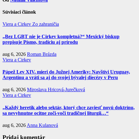
Súvisiaci článok
Viera a Cirkev
Zo zahraničia
„Bez LGBT nie je Cirkev kompletná?“ Mexický biskup
prepisuje Písmo, tradíciu aj prírodu
aug 6, 2026
Roman Brázda
Viera a Cirkev
Pápež Lev XIV. mieri do Južnej Ameriky: Navštívi Uruguay,
Argentínu a vráti sa aj do svojej bývalej diecézy v Peru
aug 6, 2026
Miroslava Hricová-Jurečková
Viera a Cirkev
„Každý heretik alebo sektár, ktorý chce zaviesť novú doktrínu,
sa nevyhnutne ocitne zoči-voči tradičnej liturgii…“
aug 6, 2026
Anna Kulanová
Pridaj komentár