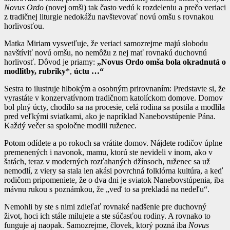
Novus Ordo
(novej omši) tak často vedú k rozdeleniu a prečo veriaci
z tradičnej liturgie nedokážu navštevovať novú omšu s rovnakou
horlivosťou.
Matka Miriam vysvetľuje, že veriaci samozrejme majú slobodu
navštíviť novú omšu, no nemôžu z nej mať rovnakú duchovnú
horlivosť. Dôvod je priamy:
„Novus Ordo omša bola okradnutá o
modlitby, rubriky
*,
úctu …“
Sestra to ilustruje hlbokým a osobným prirovnaním: Predstavte si, že
vyrastáte v konzervatívnom tradičnom katolíckom domove. Domov
bol plný úcty, chodilo sa na procesie, celá rodina sa postila a modlila
pred veľkými sviatkami, ako je napríklad Nanebovstúpenie Pána.
Každý večer sa spoločne modlil ruženec.
Potom odídete a po rokoch sa vrátite domov. Nájdete rodičov úplne
premenených i navonok, mamu, ktorú ste nevideli v inom, ako v
šatách, teraz v moderných rozťahaných džínsoch, ruženec sa už
nemodlí, z viery sa stala len akási povrchná folklórna kultúra, a keď
rodičom pripomeniete, že o dva dni je sviatok Nanebovstúpenia, iba
mávnu rukou s poznámkou, že „veď to sa prekladá na nedeľu“.
Nemohli by ste s nimi zdieľať rovnaké nadšenie pre duchovný
život, hoci ich stále milujete a ste súčasťou rodiny. A rovnako to
funguje aj naopak. Samozrejme, človek, ktorý pozná iba
Novus