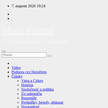
Prejsť
7. augusta 2026
19:24
na
obsah
Misia Fatima
s našou Nebeskou Matkou v znamení kríža
Video
Podpora cez HeroHero
Články
Viera a Cirkev
História
Spoločnosť a politika
Zo zahraničia
Reportáže
Prednášky, besedy, diskusie
Nezaradené