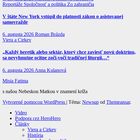
Reportáže
Spoločnosť a politika
Zo zahraničia
V štáte New York vstúpil do platnosti zákon o asistovanej
samovražde
6. augusta 2026
Roman Brázda
Viera a Cirkev
„Každý heretik alebo sektár, ktorý chce zaviesť novú doktrínu,
sa nevyhnutne ocitne zoči-voči tradičnej liturgii…“
6. augusta 2026
Anna Kulanová
Misia Fatima
s našou Nebeskou Matkou v znamení kríža
Vytvorené pomocou WordPress
|
Téma:
Newsup
od
Themeansar
.
Video
Podpora cez HeroHero
Články
Viera a Cirkev
História