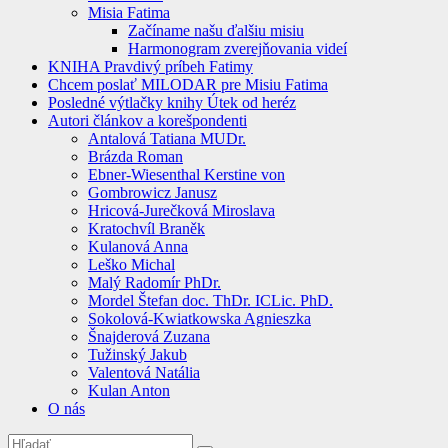
Misia Fatima
Začíname našu ďalšiu misiu
Harmonogram zverejňovania videí
KNIHA Pravdivý príbeh Fatimy
Chcem poslať MILODAR pre Misiu Fatima
Posledné výtlačky knihy Útek od heréz
Autori článkov a korešpondenti
Antalová Tatiana MUDr.
Brázda Roman
Ebner-Wiesenthal Kerstine von
Gombrowicz Janusz
Hricová-Jurečková Miroslava
Kratochvíl Braněk
Kulanová Anna
Leško Michal
Malý Radomír PhDr.
Mordel Štefan doc. ThDr. ICLic. PhD.
Sokolová-Kwiatkowska Agnieszka
Šnajderová Zuzana
Tužinský Jakub
Valentová Natália
Kulan Anton
O nás