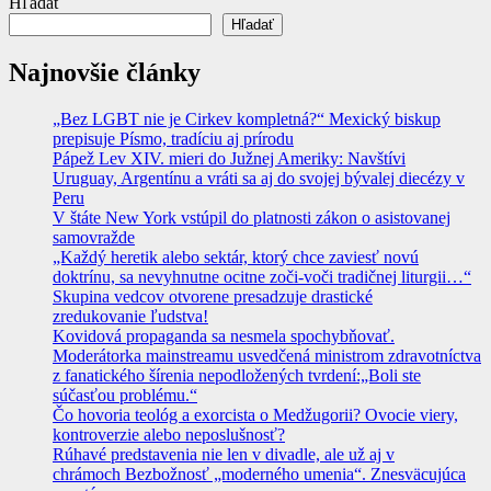
Hľadať
Hľadať
Najnovšie články
„Bez LGBT nie je Cirkev kompletná?“ Mexický biskup
prepisuje Písmo, tradíciu aj prírodu
Pápež Lev XIV. mieri do Južnej Ameriky: Navštívi
Uruguay, Argentínu a vráti sa aj do svojej bývalej diecézy v
Peru
V štáte New York vstúpil do platnosti zákon o asistovanej
samovražde
„Každý heretik alebo sektár, ktorý chce zaviesť novú
doktrínu, sa nevyhnutne ocitne zoči-voči tradičnej liturgii…“
Skupina vedcov otvorene presadzuje drastické
zredukovanie ľudstva!
Kovidová propaganda sa nesmela spochybňovať.
Moderátorka mainstreamu usvedčená ministrom zdravotníctva
z fanatického šírenia nepodložených tvrdení:„Boli ste
súčasťou problému.“
Čo hovoria teológ a exorcista o Medžugorii? Ovocie viery,
kontroverzie alebo neposlušnosť?
Rúhavé predstavenia nie len v divadle, ale už aj v
chrámoch Bezbožnosť „moderného umenia“. Znesväcujúca