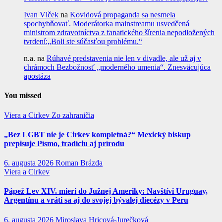
Ivan Vlček
na
Kovidová propaganda sa nesmela
spochybňovať. Moderátorka mainstreamu usvedčená
ministrom zdravotníctva z fanatického šírenia nepodložených
tvrdení:„Boli ste súčasťou problému.“
n.a.
na
Rúhavé predstavenia nie len v divadle, ale už aj v
chrámoch Bezbožnosť „moderného umenia“. Znesväcujúca
apostáza
You missed
Viera a Cirkev
Zo zahraničia
„Bez LGBT nie je Cirkev kompletná?“ Mexický biskup
prepisuje Písmo, tradíciu aj prírodu
6. augusta 2026
Roman Brázda
Viera a Cirkev
Pápež Lev XIV. mieri do Južnej Ameriky: Navštívi Uruguay,
Argentínu a vráti sa aj do svojej bývalej diecézy v Peru
6. augusta 2026
Miroslava Hricová-Jurečková