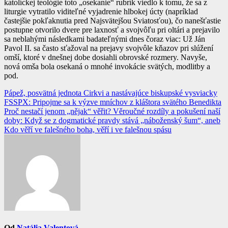
katolíckej teológie toto „osekanie“ rubrík viedlo k tomu, že sa z
liturgie vytratilo viditeľné vyjadrenie hlbokej úcty (napríklad
častejšie pokľaknutia pred Najsvätejšou Sviatosťou), čo nanešťastie
postupne otvorilo dvere pre laxnosť a svojvôľu pri oltári a prejavilo
sa neblahými následkami badateľnými dnes čoraz viac: Už Ján
Pavol II. sa často sťažoval na prejavy svojvôle kňazov pri slúžení
omší, ktoré v dnešnej dobe dosiahli obrovské rozmery. Navyše,
nová omša bola osekaná o mnohé invokácie svätých, modlitby a
pod.
Navigácia
Pápež, posvätná jednota Cirkvi a nastávajúce biskupské vysviacky
FSSPX: Pripojme sa k výzve mníchov z kláštora svätého Benedikta
v
Proč nestačí jenom „nějak“ věřit? Věroučné rozdíly a pokušení naší
článku
doby: Když se z dogmatické pravdy stává „náboženský šum“, aneb
Kdo věří ve falešného boha, věří i ve falešnou spásu
Od
Natália Valentová