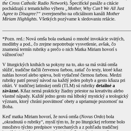
the Cross Catholic Radio Network
). Špecifické pasáže a citácie
pochádzajú z tematického výberu
„Mother, Why Can’t We All Just
Agree to Disagree?“
zverejneného na oficiálnom kanáli
Mother
Miriam Highlights
. Všetkých pozývame k sledovaniu relácie.
_______________________________________________________
*Pozn. red.: Nová omša bola osekaná o mnohé invokácie svätých,
modlitby a pod., čo zrejme nepotrebuje vysvetlenie, avšak, čo
znamená termín rubriky a prečo o nich Matka Miriam hovorí s
vážnosťou?
V liturgických knihách sa pokyny na to, ako sa má svätá omša
slúžiť, tradične tlačili červenou farbou, zatiaľ čo texty, ktoré kňaz
nahlas hovorí alebo spieva, boli vytlačené čiernou farbou. Medzi
rubriky patrí presný návod na každý jeden pohyb a gesto kňaza pri
oltári. V tradičnej latinskej omši (TLM) sú rubriky
detailné a
záväzné.
Kňaz nemá prakticky žiadny priestor na kreativitu alebo
vlastné nápady. Každé jedno gesto má hlboký mystický a teologický
význam, ktorý chráni posvätnosť obety a upriamuje pozornosť na
Boha.
Keď matka Miriam hovorí, že nová omša (
Novus Ordo
) bola
„okradnutá o rubriky“, myslí tým to, že po liturgickej reforme bolo
množstvo týchto predpisov vynechaných a z pohľadu tradičnej