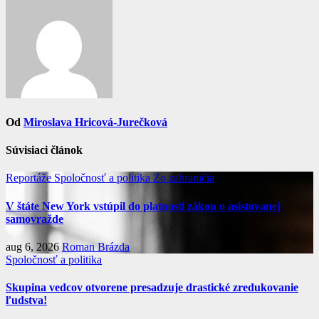
Od
Miroslava Hricová-Jurečková
Súvisiaci článok
Reportáže
Spoločnosť a politika
Zo zahraničia
V štáte New York vstúpil do platnosti zákon o asistovanej
samovražde
aug 6, 2026
Roman Brázda
Spoločnosť a politika
Skupina vedcov otvorene presadzuje drastické zredukovanie
ľudstva!