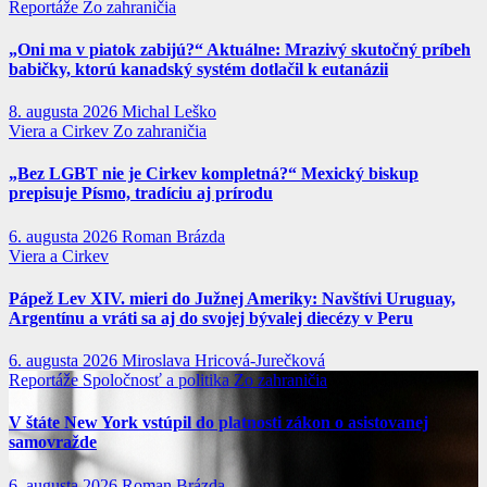
Reportáže
Zo zahraničia
„Oni ma v piatok zabijú?“ Aktuálne: Mrazivý skutočný príbeh
babičky, ktorú kanadský systém dotlačil k eutanázii
8. augusta 2026
Michal Leško
Viera a Cirkev
Zo zahraničia
„Bez LGBT nie je Cirkev kompletná?“ Mexický biskup
prepisuje Písmo, tradíciu aj prírodu
6. augusta 2026
Roman Brázda
Viera a Cirkev
Pápež Lev XIV. mieri do Južnej Ameriky: Navštívi Uruguay,
Argentínu a vráti sa aj do svojej bývalej diecézy v Peru
6. augusta 2026
Miroslava Hricová-Jurečková
Reportáže
Spoločnosť a politika
Zo zahraničia
V štáte New York vstúpil do platnosti zákon o asistovanej
samovražde
6. augusta 2026
Roman Brázda