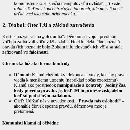
komunisti/marxisti snažia manipulovať a ovládať.
„To isté
robili s ľuďmi v koncentračných táboroch, kde museli nosiť
určité veci ako stálu pripomienku.“
2. Diabol: Otec Lži a základ zotročenia
Kristus nazval satana
„otcom lži“
. Démoni si svojou prvotnou
voľbou zafixovali vôľu v lži a zlobe. Hoci intelektuálne poznajú
pravdu (ich poznanie bolo Bohom infundované), ich vôľa sa stala
zafixovaná vo
falošnosti
.
Chronická lož ako forma kontroly
Démoni:
Klamú
chronicky
, dokonca aj vtedy, keď by pravda
viedla k menšiemu utrpeniu (napríklad počas exorcizmu).
Klamú ako prostriedok
manipulácie a kontroly
.
Jediný čas,
kedy povedia pravdu, je, keď IM to prinesie zisk, alebo
keď sú pod silným nátlakom.
Cieľ:
Udržať nás v nevedomosti.
„Pravda nás oslobodí“
–
akonáhle človek spozná pravdu, démonova moc je
prelomená.
Komunisti klamú aj očividne