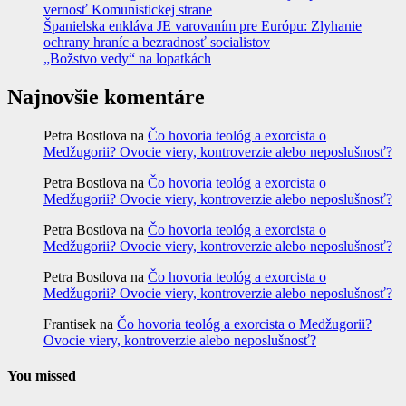
vernosť Komunistickej strane
Španielska enkláva JE varovaním pre Európu: Zlyhanie
ochrany hraníc a bezradnosť socialistov
„Božstvo vedy“ na lopatkách
Najnovšie komentáre
Petra Bostlova
na
Čo hovoria teológ a exorcista o
Medžugorii? Ovocie viery, kontroverzie alebo neposlušnosť?
Petra Bostlova
na
Čo hovoria teológ a exorcista o
Medžugorii? Ovocie viery, kontroverzie alebo neposlušnosť?
Petra Bostlova
na
Čo hovoria teológ a exorcista o
Medžugorii? Ovocie viery, kontroverzie alebo neposlušnosť?
Petra Bostlova
na
Čo hovoria teológ a exorcista o
Medžugorii? Ovocie viery, kontroverzie alebo neposlušnosť?
Frantisek
na
Čo hovoria teológ a exorcista o Medžugorii?
Ovocie viery, kontroverzie alebo neposlušnosť?
You missed