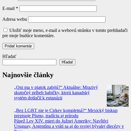
E-mail
*
Adresa webu
Uložiť moje meno, e-mail a webovú stránku v tomto prehliadači
pre moje budúce komentáre.
Hľadať
Hľadať
Najnovšie články
„Oni ma v piatok zabijú?“ Aktuálne: Mrazivý
skutočný príbeh babičky, ktorú kanadský
systém dotlačil k eutanázii
„Bez LGBT nie je Cirkev kompletná?“ Mexický biskup
prepisuje Písmo, tradíciu aj prírodu
Pápež Lev XIV. mieri do Južnej Ameriky: Navštívi
Uruguay, Argentínu a vráti sa aj do svojej bývalej diecézy v