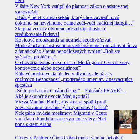
Peru
V štáte New York vstúpil do platnosti zákon o asistovanej
samovražde
„Každý heretik alebo sektár, ktorý chce zaviesť novú
doktrínu, sa nevyhnutne ocitne zoči-voči tradičnej liturgii…“
Skupina vedcov otvorene presadzuje drastické
zredukovanie ľudstva!
Kovidová propaganda sa nesmela spochybňovať.
Moderátorka mainstreamu usvedčená ministrom zdravotníctva
z fanatického šírenia nepodložených tvrdení:„Boli ste
súčasťou problému.“
Čo hovoria teológ a exorcista o Medžugorii? Ovocie viery,
kontroverzie alebo neposlušnosť?
Rúhavé predstavenia nie len v divadle, ale už aj v
chrámoch Bezbožnosť „moderného umenia“. Znesväcujúca
apostáza
„Sú to podvodníci, mám dôkaz!“ – Falošné? PRAVÉ? –
Aké je skutočné ovocie Medjugorja?!
Výzva Mariána Kuffu, aby sme sa spojili proti
znevažovaniu kresťanských symbolov (1. časť)
Nelegálna invázia moslimov: Migranti v Ceute
v uliciach skandujú svoje vyznanie viery: Niet
boha okrem Alaha
Cirkev v Pekingu: Čínski kňazi musia verejne prisahať