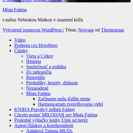
Misia Fatima
s našou Nebeskou Matkou v znamení kríža
Vytvorené pomocou WordPress
|
Téma:
Newsup
od
Themeansar
.
Video
Podpora cez HeroHero
Články
Viera a Cirkev
História
Spoločnosť a politika
Zo zahraničia
Reportáže
Prednášky, besedy, diskusie
Nezaradené
Misia Fatima
Začíname našu ďalšiu misiu
Harmonogram zverejňovania videí
KNIHA Pravdivý príbeh Fatimy
Chcem poslať MILODAR pre Misiu Fatima
Posledné výtlačky knihy Útek od heréz
Autori článkov a korešpondenti
Antalová Tatiana MUDr.