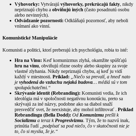
Výhovorky:
Vytvárajú
výhovorky, prekrúcajú fakty
, nikdy
nepriznajú chybu a
obviňujú iných
(často posadnutú osobu
alebo nevinných).
Odvádzanie pozornosti:
Odkláňajú pozornosť, aby neboli
vnímaní ako vinní.
Komunistické Manipulácie
Komunisti a politici, ktorí preberajú ich psychológiu, robia to isté:
Hra na Vinu:
Keď komunizmus zlyhá, okamžite spúšťajú
hru na vinu
, obviňujú rôzne osoby alebo skupiny za svoje
vlastné zlyhania. Nikdy nepriznajú chybu, aj keď ju vidí
každý v miestnosti.
Príklad:
„Niečo sa prevalí, a hneď nato
je
vyhodená do vzduchu nejaká budova
… médiá sú v tom
spolupáchateľmi.“
Skrývanie identít (Rebranding):
Komunisti vedia, že ich
ideológia má v spoločnosti negatívnu konotáciu, preto sa
skrývajú za iné názvy, podobne ako sa diabol snaží
presvedčiť svet, že neexistuje, aby mohol infiltrovať .
Príklad
Rebrandingu (Bella Dodd):
Od
Komunizmu
prešli k
Socializmu
a teraz k
Progresivizmu
.
Tým, že to nazvú inak,
prinútia ľudí
„podpísať sa pod niečo, čo v skutočnosti nie je
to, čo si myslia, že je.“