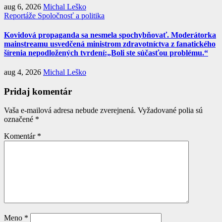
aug 6, 2026
Michal Leško
Reportáže
Spoločnosť a politika
Kovidová propaganda sa nesmela spochybňovať. Moderátorka
mainstreamu usvedčená ministrom zdravotníctva z fanatického
šírenia nepodložených tvrdení:„Boli ste súčasťou problému.“
aug 4, 2026
Michal Leško
Pridaj komentár
Vaša e-mailová adresa nebude zverejnená.
Vyžadované polia sú
označené
*
Komentár
*
Meno
*