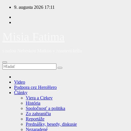
Prejsť
9. augusta 2026
17:11
na
obsah
Misia Fatima
s našou Nebeskou Matkou v znamení kríža
Video
Podpora cez HeroHero
Články
Viera a Cirkev
História
Spoločnosť a politika
Zo zahraničia
Reportáže
Prednášky, besedy, diskusie
Nezaradené