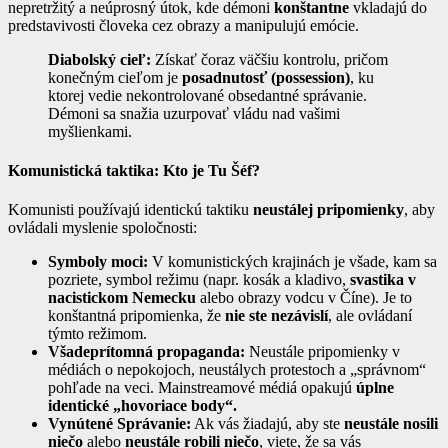
nepretržitý a neúprosný útok, kde démoni
konštantne
vkladajú do
predstavivosti človeka cez obrazy a manipulujú emócie.
Diabolský cieľ:
Získať čoraz väčšiu kontrolu, pričom
konečným cieľom je
posadnutosť (possession)
, ku
ktorej vedie nekontrolované obsedantné správanie.
Démoni sa snažia uzurpovať vládu nad vašimi
myšlienkami.
Komunistická taktika: Kto je Tu Šéf?
Komunisti používajú identickú taktiku
neustálej pripomienky
, aby
ovládali myslenie spoločnosti:
Symboly moci:
V komunistických krajinách je všade, kam sa
pozriete, symbol režimu (napr. kosák a kladivo,
svastika v
nacistickom Nemecku
alebo obrazy vodcu v Číne). Je to
konštantná pripomienka, že
nie ste nezávislí
, ale ovládaní
týmto režimom.
Všadeprítomná propaganda:
Neustále pripomienky v
médiách o nepokojoch, neustálych protestoch a „správnom“
pohľade na veci. Mainstreamové médiá opakujú
úplne
identické „hovoriace body“.
Vynútené Správanie:
Ak vás žiadajú, aby ste
neustále nosili
niečo
alebo
neustále robili niečo
, viete, že sa vás