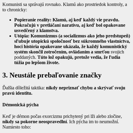
Komunisti sa správajú rovnako. Klamú ako prostriedok kontroly, a
to chronicky:
Popieranie reality:
Klamú, aj keď každý vie pravdu.
Pokračujú v pretláčaní naratívu, aj keď bol opakovane
usvedčený z klamstva.
Utópia: Komunizmus (a socializmus ako jeho predstupeň)
sľubuje utopickú spoločnosť bez súkromného vlastníctva,
hoci história opakovane ukázala, že každý komunistický
systém skončil zotročením, ovládaním a smrťou
svojich
poddaných.
Túto lož opakujú, pretože vedia, že ľudia
túžia po lepšom živote.
3. Neustále prebaľovanie značky
Ďalšia dôležitá taktika:
nikdy nepriznať chybu a skrývať svoju
pravú identitu.
Démonická pýcha
Keď je démon počas exorcizmu prichytený pri lži alebo zločine,
nikdy sa pokorne neospravedlní
. Ich pýcha im to neumožní.
Namiesto toho: