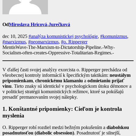
Od
Miroslava Hricová-Jurečková
dec 10, 2025
#analýza komunistickej psychológie
,
#komunizmus
,
#marxizmus
,
#neomarxizmus
,
#o. Ripperger
MentisWave-The-Marxism-to-Dictatorship-Pipeline.-Why-
Socialism-often-creates-Oppressive-Totalitarian-Regimes.-
V ďalšej časti svojej analýzy exorcista o. Ripperger prechádza od
všeobecnej kontroly informácií k špecifickým taktikám:
neustálym
pripomienkam
,
chronickému klamaniu
a
odmietaniu prijať
vinu
. Tieto znaky sú identické v psychologickom útoku démonov a
v politickej stratégii komunistických režimov, ktoré sa pokúšajú
presadiť premanovaním svojej nálepky.
1. Konštantné pripomienky: Cieľom je kontrola
myslenia
O. Ripperger robí rozdiel medzi bežným pokušením a
diabolskou
posadnutosťou (diabolic obsession)
. Posadnutosť je silnejší,