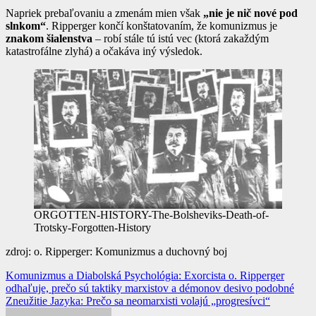
Napriek prebaľovaniu a zmenám mien však
„nie je nič nové pod
slnkom“
. Ripperger končí konštatovaním, že komunizmus je
znakom šialenstva
– robí stále tú istú vec (ktorá zakaždým
katastrofálne zlyhá) a očakáva iný výsledok.
ORGOTTEN-HISTORY-The-Bolsheviks-Death-of-
Trotsky-Forgotten-History
zdroj: o. Ripperger: Komunizmus a duchovný boj
Navigácia
Komunizmus a Diabolská Psychológia: Exorcista o. Ripperger
odhaľuje, prečo sú taktiky marxistov a démonov desivo podobné
v
Zneužitie Jazyka: Prečo sa neomarxisti volajú „progresívci“
článku