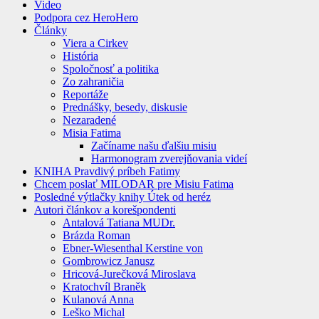
Video
Podpora cez HeroHero
Články
Viera a Cirkev
História
Spoločnosť a politika
Zo zahraničia
Reportáže
Prednášky, besedy, diskusie
Nezaradené
Misia Fatima
Začíname našu ďalšiu misiu
Harmonogram zverejňovania videí
KNIHA Pravdivý príbeh Fatimy
Chcem poslať MILODAR pre Misiu Fatima
Posledné výtlačky knihy Útek od heréz
Autori článkov a korešpondenti
Antalová Tatiana MUDr.
Brázda Roman
Ebner-Wiesenthal Kerstine von
Gombrowicz Janusz
Hricová-Jurečková Miroslava
Kratochvíl Braněk
Kulanová Anna
Leško Michal