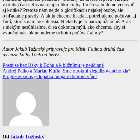
v druhej časti. Rovnako aj kritiku knihy. Prečo sa budeme venovať
aj kritike? Pretože nám nejde o glorifikáciu nejakej osoby, ale
o hľadanie pravdy. A ak ju chceme hľadať, potrebujeme počúvať aj
ľudí, ktorí s nami nesúhlasia. Niekedy je to naozaj užitočné. A ak
s niekým nesúhlasíme, či sa dokonca mýli, ako chceme, aby si
vypočul nás, ak nebudeme ochotní počúvať aj my?
Autor Jakub Tužinský pripravuje pre Misiu Fatima druhú časť
recenzie knihy Útek od heréz…
Navigácia
Postit se bez lásky k Bohu a k bližnímu je neúčinné
Andrej Palko a Marián Kuffa: Sme otrokmi zlegalizovaného zla?
v
Progresivizmus je lopatka hnoja v dobrom víne!
článku
Od
Jakub Tužinský