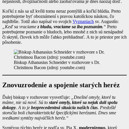
nejasnosti, dvojznačnosti alebo zaobaľovania je dnes naozaj dosť.
Koľkí z nás sa už kvôli tomu neraz pomýlili a koľkí blúdia. Preto
potrebujeme byť oboznámení s pravou katolíckou náukou, čo
najhlbšie. Totiž ako napísal vo svojich
Vyznaniach
sv. Augustín:
„Keď sa vraciame
z bludu, vraciame sa iba poznaním
.“
Preto
potrebujeme poznanie o bludoch, lebo mnohé z nich sú nenápadné
či skryté, človek ich môže ľahko prehliadnuť. A to je priestor pre ich
pôsobenie.
Biskup Athanasius Schneider v rozhovore s Dr.
Christinou Bacon (zdroj: youtube.com)
Znovuzrodenie a spojenie starých heréz
Ďalej biskup v rozhovore vysvetľuje:
„Dnešné omyly, ktoré tu
máme, nie sú nové. Sú to
staré omyly, ktoré sa nejak dali spolu
dokopy
. A to je
bezprecedentná situácia našich čias
. Predošlé
storočia boli charakteristické špecifickými herézami. Dnes sme
svedkami syntézy najväčších heréz.“
Syntézou týchto heréz je podľa sv. Pia X.
modernizmus
, ktorý