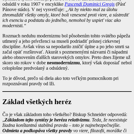
odsúdil v roku 1907 v encyklike
Pascendi Dominici Gregis
(Pásť
Pánove stádo). V nej vysvetľuje:
„Ak by niekto mal za úlohu
zhromaždiť všetky omyly, ktoré boli vznesené proti viere, a sústrediť
ich esenciu a podstatu do jedného, nemohol by uspieť viac ako
modernisti.“
Rozmach neduhu modernizmu bol pôsobením tohto svätého pápeža
utlmený a jeho prívrženci sa museli podriadiť prísnej cirkevnej
disciplíne. Avšak vírus sa nepodarilo zničiť úplne a po jeho smrti sa
začal opäť rozširovať. Akurát s pozmenenými názvami či nápadmi
alebo obnovením ďalších starovekých omylov. Preto dnes žijeme už
skoro sto rokov v dobe
neomodernizmu
, ktorý však doposiaľ nebol
celoplošne predvolaný a odsúdený.
To je dôvod, prečo sú diela ako toto veľkým pomocníkom pri
rozpoznávaní pravdy od lži.
Základ všetkých heréz
Čo je však základom toho všetkého? Biskup Schneider odpovedá:
„
Základom tejto syntézy je heréza relativizmu
. Teda, že neexistuje
žiadna konštantná stabilná pravda – toto je najnebezpečnejšie.
Odmieta a podkopáva všetky pravdy
vo viere, filozofii, morálke či