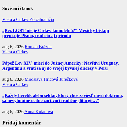
Súvisiaci článok
Viera a Cirkev
Zo zahraničia
„Bez LGBT nie je Cirkev kompletná?“ Mexický biskup
prepisuje Písmo, tradíciu aj prírodu
aug 6, 2026
Roman Brázda
Viera a Cirkev
Pápež Lev XIV. mieri do Južnej Ameriky: Navštívi Uruguay,
Argentínu a vráti sa aj do svojej bývalej diecézy v Peru
aug 6, 2026
Miroslava Hricová-Jurečková
Viera a Cirkev
„Každý heretik alebo sektár, ktorý chce zaviesť novú doktrínu,
sa nevyhnutne ocitne zoči-voči tradičnej liturgii…“
aug 6, 2026
Anna Kulanová
Pridaj komentár