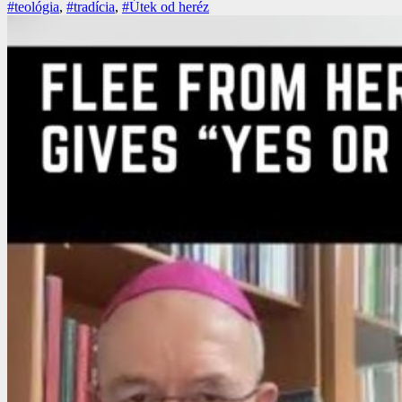
#teológia
,
#tradícia
,
#Útek od heréz