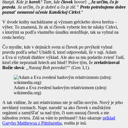
liturgii.
Kde je
koreň
? Tam, kde
človek
hovorí: „
Ja určím, čo je
pravda
. Ja určím, čo je dobré a čo je zlé.“
Preto potrebujeme dobre
poznať nemenné učenie Katolíckej Cirkvi
.
“
V úvode knihy nachádzame aj význam gréckeho slova heréza –
výber. To znamená, že ak si človek vyberie len tie náuky Cirkvi,
s ktorými sa podľa vlastného úsudku stotožňuje, tak sa vybral na
cestu herézy.
Čo myslíte, kde v dejinách sveta si človek po prvýkrát vybral
pravdu podľa seba? Uhádli tí, ktorí odpovedali, že v raji. Adam
a Eva si vybrali diablov výklad. Ale ako sa mu podarilo zviesť ľudí,
ktorí ešte nepoznali hriech ani blud? Práve tým, že
zrelativizoval
Božie slová
:
„Naozaj Boh povedal?“
(Gen 3,1).
Adam a Eva zvedení hadovým relativizmom (zdroj:
wikimedia.org)
A tak vidíme, že ani relativizmus nie je ničím novým. Nový je jeho
nevídaný rozmach. Napr. narodiť sa ako človek s mužskými
orgánmi a zamýšľať sa nad tým, či som naozaj človek a nie
náhodou zviera. Zdá sa vám to prehnané? Ako ukazuje
príklad
Garyho Matthewsa z Pittsburghu
, realita je iná.