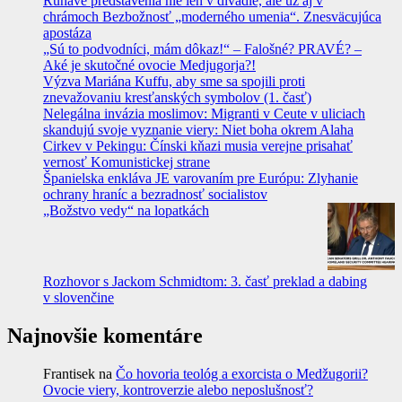
Rúhavé predstavenia nie len v divadle, ale už aj v
chrámoch Bezbožnosť „moderného umenia“. Znesväcujúca
apostáza
„Sú to podvodníci, mám dôkaz!“ – Falošné? PRAVÉ? –
Aké je skutočné ovocie Medjugorja?!
Výzva Mariána Kuffu, aby sme sa spojili proti
znevažovaniu kresťanských symbolov (1. časť)
Nelegálna invázia moslimov: Migranti v Ceute v uliciach
skandujú svoje vyznanie viery: Niet boha okrem Alaha
Cirkev v Pekingu: Čínski kňazi musia verejne prisahať
vernosť Komunistickej strane
Španielska enkláva JE varovaním pre Európu: Zlyhanie
ochrany hraníc a bezradnosť socialistov
„Božstvo vedy“ na lopatkách
Rozhovor s Jackom Schmidtom: 3. časť preklad a dabing
v slovenčine
Najnovšie komentáre
Frantisek
na
Čo hovoria teológ a exorcista o Medžugorii?
Ovocie viery, kontroverzie alebo neposlušnosť?