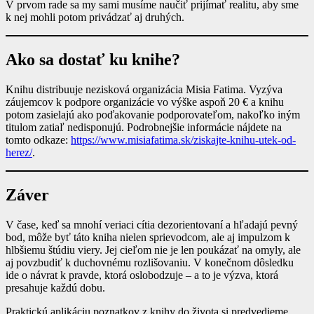
V prvom rade sa my sami musíme naučiť prijímať realitu, aby sme
k nej mohli potom privádzať aj druhých.
Ako sa dostať ku knihe?
Knihu distribuuje nezisková organizácia Misia Fatima. Vyzýva
záujemcov k podpore organizácie vo výške aspoň 20 € a knihu
potom zasielajú ako poďakovanie podporovateľom, nakoľko iným
titulom zatiaľ nedisponujú. Podrobnejšie informácie nájdete na
tomto odkaze:
https://www.misiafatima.sk/ziskajte-knihu-utek-od-
herez/
.
Záver
V čase, keď sa mnohí veriaci cítia dezorientovaní a hľadajú pevný
bod, môže byť táto kniha nielen sprievodcom, ale aj impulzom k
hlbšiemu štúdiu viery. Jej cieľom nie je len poukázať na omyly, ale
aj povzbudiť k duchovnému rozlišovaniu. V konečnom dôsledku
ide o návrat k pravde, ktorá oslobodzuje – a to je výzva, ktorá
presahuje každú dobu.
Praktickú aplikáciu poznatkov z knihy do života si predvedieme