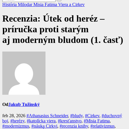
História
Milodar
Misia Fatima
Viera a Cirkev
Recenzia: Útek od heréz –
príručka proti starým
aj moderným bludom (1. časť)
Od
Jakub Tužinský
feb 28, 2026
#Athanasius Schneider
,
#bludy
,
#Cirkev
,
#duchovný
boj
,
#herézy
,
#katolícka viera
,
#kresťanstvo
,
#Misia Fatima
,
#modernizmus
,
#náuka Cirkvi
,
#recenzia knihy
,
#relativizmus
,