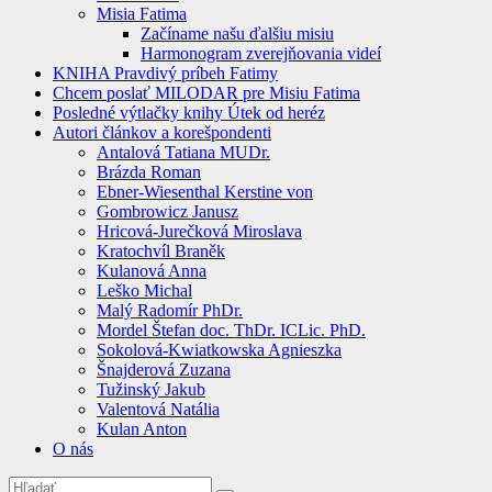
Misia Fatima
Začíname našu ďalšiu misiu
Harmonogram zverejňovania videí
KNIHA Pravdivý príbeh Fatimy
Chcem poslať MILODAR pre Misiu Fatima
Posledné výtlačky knihy Útek od heréz
Autori článkov a korešpondenti
Antalová Tatiana MUDr.
Brázda Roman
Ebner-Wiesenthal Kerstine von
Gombrowicz Janusz
Hricová-Jurečková Miroslava
Kratochvíl Braněk
Kulanová Anna
Leško Michal
Malý Radomír PhDr.
Mordel Štefan doc. ThDr. ICLic. PhD.
Sokolová-Kwiatkowska Agnieszka
Šnajderová Zuzana
Tužinský Jakub
Valentová Natália
Kulan Anton
O nás