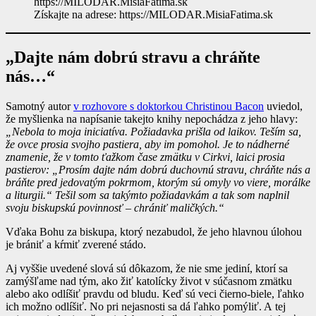
Získajte na adrese: https://MILODAR.MisiaFatima.sk
„Dajte nám dobrú stravu a chráňte
nás…“
Samotný autor
v rozhovore s doktorkou Christinou Bacon
uviedol,
že myšlienka na napísanie takejto knihy nepochádza z jeho hlavy:
„Nebola to moja iniciatíva. Požiadavka prišla od laikov. Teším sa,
že ovce prosia svojho pastiera, aby im pomohol. Je to nádherné
znamenie, že v tomto ťažkom čase zmätku v Cirkvi, laici prosia
pastierov: „Prosím dajte nám dobrú duchovnú stravu, chráňte nás a
bráňte pred jedovatým pokrmom, ktorým sú omyly vo viere, morálke
a liturgii.“ Tešil som sa takýmto požiadavkám a tak som naplnil
svoju biskupskú povinnosť – chrániť maličkých.“
Vďaka Bohu za biskupa, ktorý nezabudol, že jeho hlavnou úlohou
je brániť a kŕmiť zverené stádo.
Aj vyššie uvedené slová sú dôkazom, že nie sme jediní, ktorí sa
zamýšľame nad tým, ako žiť katolícky život v súčasnom zmätku
alebo ako odlíšiť pravdu od bludu. Keď sú veci čierno-biele, ľahko
ich možno odlíšiť. No pri nejasnosti sa dá ľahko pomýliť. A tej