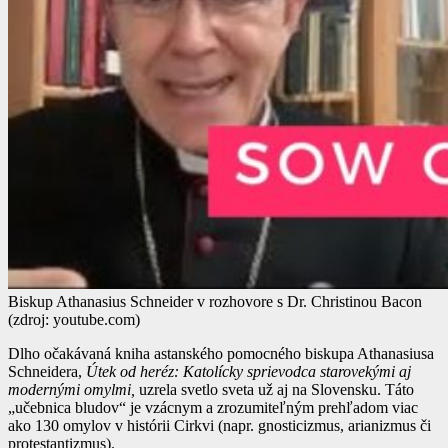
Biskup Athanasius Schneider v rozhovore s Dr. Christinou Bacon
(zdroj: youtube.com)
Dlho očakávaná kniha astanského pomocného biskupa Athanasiusa
Schneidera,
Útek od heréz: Katolícky sprievodca starovekými aj
modernými omylmi,
uzrela svetlo sveta už aj na Slovensku. Táto
„učebnica bludov“ je vzácnym a zrozumiteľným prehľadom viac
ako 130 omylov v histórii Cirkvi (napr. gnosticizmus, arianizmus či
protestantizmus).