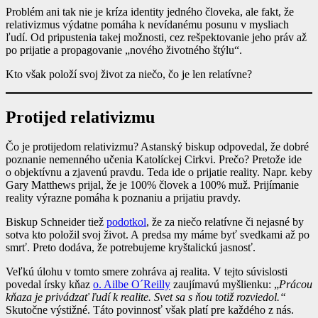
Problém ani tak nie je kríza identity jedného človeka, ale fakt, že
relativizmus výdatne pomáha k nevídanému posunu v mysliach
ľudí. Od pripustenia takej možnosti, cez rešpektovanie jeho práv až
po prijatie a propagovanie „nového životného štýlu“.
Kto však položí svoj život za niečo, čo je len relatívne?
Protijed relativizmu
Čo je protijedom relativizmu? Astanský biskup odpovedal, že dobré
poznanie nemenného učenia Katolíckej Cirkvi. Prečo? Pretože ide
o objektívnu a zjavenú pravdu. Teda ide o prijatie reality. Napr. keby
Gary Matthews prijal, že je 100% človek a 100% muž. Prijímanie
reality výrazne pomáha k poznaniu a prijatiu pravdy.
Biskup Schneider tiež
podotkol
, že za niečo relatívne či nejasné by
sotva kto položil svoj život. A predsa my máme byť svedkami až po
smrť. Preto dodáva, že potrebujeme kryštalickú jasnosť.
Veľkú úlohu v tomto smere zohráva aj realita. V tejto súvislosti
povedal írsky kňaz
o. Ailbe O´Reilly
zaujímavú myšlienku: „
Prácou
kňaza je privádzať ľudí k realite. Svet sa s ňou totiž rozviedol.“
Skutočne výstižné. Táto povinnosť však platí pre každého z nás.