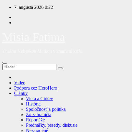
Prejsť
7. augusta 2026
0:22
na
obsah
Misia Fatima
s našou Nebeskou Matkou v znamení kríža
Video
Podpora cez HeroHero
Články
Viera a Cirkev
História
Spoločnosť a politika
Zo zahraničia
Reportáže
Prednášky, besedy, diskusie
Nezaradené