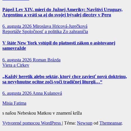
Pápež Lev XIV. mieri do Južnej Ameriky: Navštívi Uruguay,
Argentínu a vráti sa aj do svojej bývalej diecézy v Peru
6. augusta 2026
Miroslava Hricová-Jurečková
Reportáže
Spoločnosť a politika
Zo zahraničia
V štáte New York vstúpil do platnosti zákon o asistovanej
samovražde
6. augusta 2026
Roman Brázda
Viera a Cirkev
„Každý heretik alebo sektár, ktorý chce zaviesť novú doktrínu,
sa nevyhnutne ocitne zoči-voči tradičnej liturgii…“
6. augusta 2026
Anna Kulanová
Misia Fatima
s našou Nebeskou Matkou v znamení kríža
Vytvorené pomocou WordPress
|
Téma:
Newsup
od
Themeansar
.