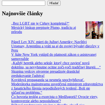
Hľadať
Najnovšie články
„Bez LGBT nie je Cirkev kompletná?“
Mexický biskup prepisuje Písmo, tradíciu aj
prírodu
Pápež Lev XIV. mieri do Južnej Ameriky: Navštívi
Uruguay, Argentínu a vráti sa aj do svojej bývalej diecézy v
Peru
V štáte New York vstúpil do platnosti zákon o asistovanej
samovražde
„Každý heretik alebo sektár, ktorý chce zaviesť novú
doktrínu, sa nevyhnutne ocitne zoči-voči tradičnej liturgii…“
Skupina vedcov otvorene presadzuje drastické
zredukovanie ľudstva!
Kovidová propaganda sa nesmela spochybňovať.
Moderátorka mainstreamu usvedčená ministrom zdravotníctva
z fanatického šírenia nepodložených tvrdení:„Boli ste
súčasťou problému.“
Čo hovoria teológ a exorcista o Medžugorii? Ovocie viery,
kontroverzie alebo neposlušnosť?