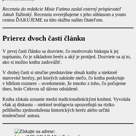
Recenziu do redakcie Misie Fatima zaslal externý prispievateľ
Jakub Tužinský.
Recenziu uverejňujeme s jeho súhlasom a youto
cestou ĎAKUJEME za túto službu našim čitateľom.
Prierez dvoch častí článku
V prvej časti článku sa dozviete, čo motivovalo biskupa k jej
napísaniu, čo je základom heréz a aký je protijed. Dozviete sa aj to,
ako si možno knihu zadovážiť.
V druhej časti si stručne predstavíme obsah knihy a niektoré
staroveké herézy, pri ktorých zakúsite niečo, čo kniha poskytuje
v hlbšom rozmere – uvedomenie, že mnoho z toho, čo počujeme
dnes, bolo Cirkvou už dávno odsúdené.
Kniha získala uznanie medzi tradicionalistickými kruhmi. Vyvolala
však aj diskusiu – niektorí teológovia upozorňujú na riziko
prílišného zjednodušenia historických heréz alebo určitú
tendenčnosť autora.