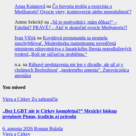
Anna Kulanová
na
Čo hovoria teológ a exorcista o
Medžugorii? Ovocie viery, kontroverzie alebo neposlušnosť?
Anton Selecký
na
„Sú to podvodníci, mám dôkaz!“ –
Falošné? PRAVÉ? – Aké je skutočné ovocie Medjugorja?!
Ivan Vlček
na
Kovidová propaganda sa nesmela
spochybňovať. Moderátorka mainstreamu usvedčená
ministrom zdravotníctva z fanatického šírenia nepodložených
tvrdení:„Boli ste súčasťou problému.“
n.a.
na
Rúhavé predstavenia nie len v divadle, ale už aj v
chrámoch Bezbožnosť „moderného umenia“. Znesväcujúca
apostáza
You missed
Viera a Cirkev
Zo zahraničia
„Bez LGBT nie je Cirkev kompletná?“ Mexický biskup
prepisuje Písmo, tradíciu aj prírodu
6. augusta 2026
Roman Brázda
Viera a Cirkev