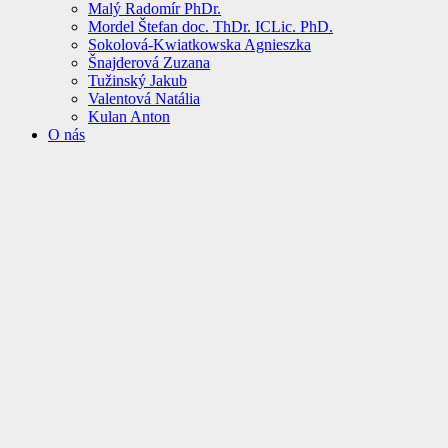
Malý Radomír PhDr.
Mordel Štefan doc. ThDr. ICLic. PhD.
Sokolová-Kwiatkowska Agnieszka
Šnajderová Zuzana
Tužinský Jakub
Valentová Natália
Kulan Anton
O nás