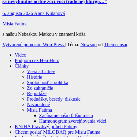
sa nevyhnutne ocitne zoči-voči tradičnej liturgii…“
6. augusta 2026
Anna Kulanová
Misia Fatima
s našou Nebeskou Matkou v znamení kríža
Vytvorené pomocou WordPress
|
Téma:
Newsup
od
Themeansar
.
Video
Podpora cez HeroHero
Články
Viera a Cirkev
História
Spoločnosť a politika
Zo zahraničia
Reportáže
Prednášky, besedy, diskusie
Nezaradené
Misia Fatima
Začíname našu ďalšiu misiu
Harmonogram zverejňovania videí
KNIHA Pravdivý príbeh Fatimy
Chcem poslať MILODAR pre Misiu Fatima