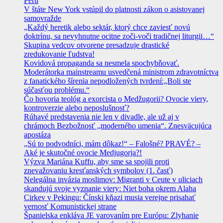
Peru
V štáte New York vstúpil do platnosti zákon o asistovanej
samovražde
„Každý heretik alebo sektár, ktorý chce zaviesť novú
doktrínu, sa nevyhnutne ocitne zoči-voči tradičnej liturgii…“
Skupina vedcov otvorene presadzuje drastické
zredukovanie ľudstva!
Kovidová propaganda sa nesmela spochybňovať.
Moderátorka mainstreamu usvedčená ministrom zdravotníctva
z fanatického šírenia nepodložených tvrdení:„Boli ste
súčasťou problému.“
Čo hovoria teológ a exorcista o Medžugorii? Ovocie viery,
kontroverzie alebo neposlušnosť?
Rúhavé predstavenia nie len v divadle, ale už aj v
chrámoch Bezbožnosť „moderného umenia“. Znesväcujúca
apostáza
„Sú to podvodníci, mám dôkaz!“ – Falošné? PRAVÉ? –
Aké je skutočné ovocie Medjugorja?!
Výzva Mariána Kuffu, aby sme sa spojili proti
znevažovaniu kresťanských symbolov (1. časť)
Nelegálna invázia moslimov: Migranti v Ceute v uliciach
skandujú svoje vyznanie viery: Niet boha okrem Alaha
Cirkev v Pekingu: Čínski kňazi musia verejne prisahať
vernosť Komunistickej strane
Španielska enkláva JE varovaním pre Európu: Zlyhanie