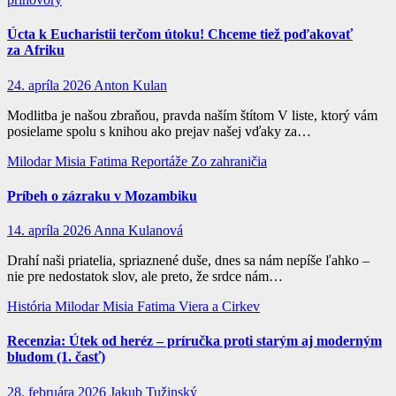
Úcta k Eucharistii terčom útoku! Chceme tiež poďakovať
za Afriku
24. apríla 2026
Anton Kulan
Modlitba je našou zbraňou, pravda naším štítom V liste, ktorý vám
posielame spolu s knihou ako prejav našej vďaky za…
Milodar
Misia Fatima
Reportáže
Zo zahraničia
Príbeh o zázraku v Mozambiku
14. apríla 2026
Anna Kulanová
Drahí naši priatelia, spriaznené duše, dnes sa nám nepíše ľahko –
nie pre nedostatok slov, ale preto, že srdce nám…
História
Milodar
Misia Fatima
Viera a Cirkev
Recenzia: Útek od heréz – príručka proti starým aj moderným
bludom (1. časť)
28. februára 2026
Jakub Tužinský