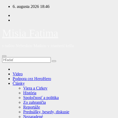
Prejsť
6. augusta 2026
18:46
na
obsah
Misia Fatima
s našou Nebeskou Matkou v znamení kríža
Video
Podpora cez HeroHero
Články
Viera a Cirkev
História
Spoločnosť a politika
Zo zahraničia
Reportáže
Prednášky, besedy, diskusie
Nezaradené