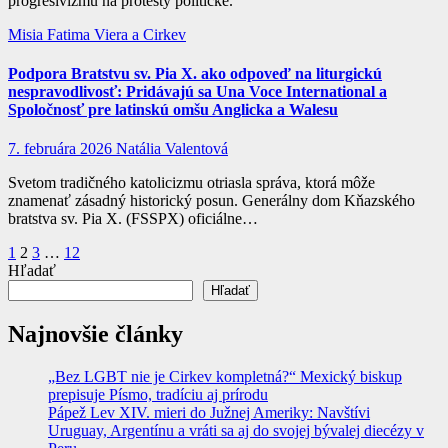
progresivizmu na protesty politické.
Misia Fatima
Viera a Cirkev
Podpora Bratstvu sv. Pia X. ako odpoveď na liturgickú
nespravodlivosť: Pridávajú sa Una Voce International a
Spoločnosť pre latinskú omšu Anglicka a Walesu
7. februára 2026
Natália Valentová
Svetom tradičného katolicizmu otriasla správa, ktorá môže
znamenať zásadný historický posun. Generálny dom Kňazského
bratstva sv. Pia X. (FSSPX) oficiálne…
Stránkovanie
1
2
3
…
12
Hľadať
príspevkov
Hľadať
Najnovšie články
„Bez LGBT nie je Cirkev kompletná?“ Mexický biskup
prepisuje Písmo, tradíciu aj prírodu
Pápež Lev XIV. mieri do Južnej Ameriky: Navštívi
Uruguay, Argentínu a vráti sa aj do svojej bývalej diecézy v