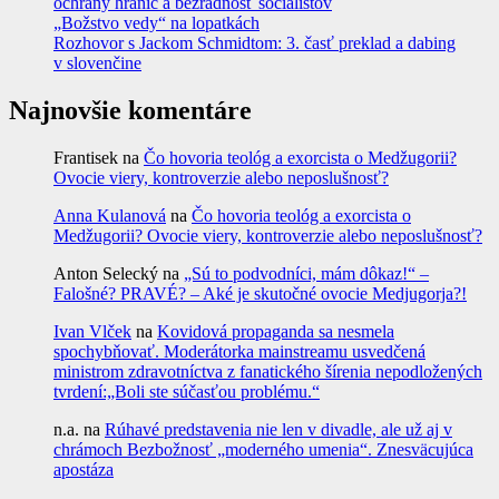
ochrany hraníc a bezradnosť socialistov
„Božstvo vedy“ na lopatkách
Rozhovor s Jackom Schmidtom: 3. časť preklad a dabing
v slovenčine
Najnovšie komentáre
Frantisek
na
Čo hovoria teológ a exorcista o Medžugorii?
Ovocie viery, kontroverzie alebo neposlušnosť?
Anna Kulanová
na
Čo hovoria teológ a exorcista o
Medžugorii? Ovocie viery, kontroverzie alebo neposlušnosť?
Anton Selecký
na
„Sú to podvodníci, mám dôkaz!“ –
Falošné? PRAVÉ? – Aké je skutočné ovocie Medjugorja?!
Ivan Vlček
na
Kovidová propaganda sa nesmela
spochybňovať. Moderátorka mainstreamu usvedčená
ministrom zdravotníctva z fanatického šírenia nepodložených
tvrdení:„Boli ste súčasťou problému.“
n.a.
na
Rúhavé predstavenia nie len v divadle, ale už aj v
chrámoch Bezbožnosť „moderného umenia“. Znesväcujúca
apostáza