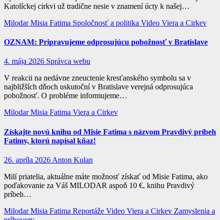
Katolíckej cirkvi už tradične nesie v znamení úcty k našej…
Milodar
Misia Fatima
Spoločnosť a politika
Video
Viera a Cirkev
OZNAM: Pripravujeme odprosujúcu pobožnosť v Bratislave
4. mája 2026
Správca webu
V reakcii na nedávne zneuctenie kresťanského symbolu sa v
najbližších dňoch uskutoční v Bratislave verejná odprosujúca
pobožnosť. O probléme informujeme…
Milodar
Misia Fatima
Viera a Cirkev
Získajte novú knihu od Misie Fatima s názvom Pravdivý príbeh
Fatimy, ktorú napísal kňaz!
26. apríla 2026
Anton Kulan
Milí priatelia, aktuálne máte možnosť získať od Misie Fatima, ako
poďakovanie za Váš MILODAR aspoň 10 €, knihu Pravdivý
príbeh…
Milodar
Misia Fatima
Reportáže
Video
Viera a Cirkev
Zamyslenia a
príhovory