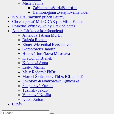
Misia Fatima
Začíname našu ďalšiu misiu
Harmonogram zverejňovania videí
KNIHA Pravdivý príbeh Fatimy
Chcem poslať MILODAR pre Misiu Fatima
Posledné výtlačky knihy Útek od heréz
Autori článkov a korešpondenti
Antalová Tatiana MUDr.
Brázda Roman
Ebner-Wiesenthal Kerstine von
Gombrowicz Janusz
Hricová-Jurečková Miroslava
Kratochvíl Braněk
Kulanová Anna
Leško Michal
Malý Radomír PhDr.
Mordel Štefan doc. ThDr. ICLic. PhD.
Sokolová-Kwiatkowska Agnieszka
Šnajderová Zuzana
Tužinský Jakub
Valentová Natália
Kulan Anton
O nás