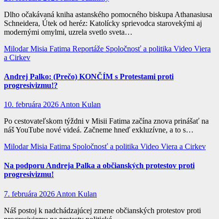
Dlho očakávaná kniha astanského pomocného biskupa Athanasiusa
Schneidera, Útek od heréz: Katolícky sprievodca starovekými aj
modernými omylmi, uzrela svetlo sveta…
Milodar
Misia Fatima
Reportáže
Spoločnosť a politika
Video
Viera
a Cirkev
Andrej Palko: (Prečo) KONČÍM s Protestami proti
progresivizmu!?
10. februára 2026
Anton Kulan
Po cestovateľskom týždni v Misii Fatima začína znova prinášať na
náš YouTube nové videá. Začneme hneď exkluzívne, a to s…
Milodar
Misia Fatima
Spoločnosť a politika
Video
Viera a Cirkev
Na podporu Andreja Palka a občianských protestov proti
progresivizmu!
7. februára 2026
Anton Kulan
Náš postoj k nadchádzajúcej zmene občianských protestov proti