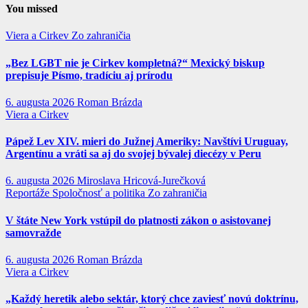
You missed
Viera a Cirkev
Zo zahraničia
„Bez LGBT nie je Cirkev kompletná?“ Mexický biskup
prepisuje Písmo, tradíciu aj prírodu
6. augusta 2026
Roman Brázda
Viera a Cirkev
Pápež Lev XIV. mieri do Južnej Ameriky: Navštívi Uruguay,
Argentínu a vráti sa aj do svojej bývalej diecézy v Peru
6. augusta 2026
Miroslava Hricová-Jurečková
Reportáže
Spoločnosť a politika
Zo zahraničia
V štáte New York vstúpil do platnosti zákon o asistovanej
samovražde
6. augusta 2026
Roman Brázda
Viera a Cirkev
„Každý heretik alebo sektár, ktorý chce zaviesť novú doktrínu,