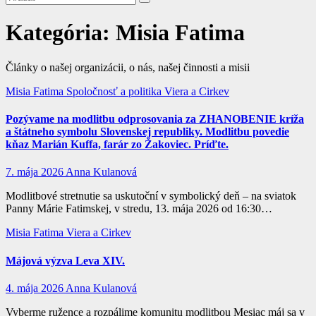
Kategória:
Misia Fatima
Články o našej organizácii, o nás, našej činnosti a misii
Misia Fatima
Spoločnosť a politika
Viera a Cirkev
Pozývame na modlitbu odprosovania za ZHANOBENIE kríža
a štátneho symbolu Slovenskej republiky. Modlitbu povedie
kňaz Marián Kuffa, farár zo Žakoviec. Príďte.
7. mája 2026
Anna Kulanová
Modlitbové stretnutie sa uskutoční v symbolický deň – na sviatok
Panny Márie Fatimskej, v stredu, 13. mája 2026 od 16:30…
Misia Fatima
Viera a Cirkev
Májová výzva Leva XIV.
4. mája 2026
Anna Kulanová
Vyberme ružence a rozpálime komunitu modlitbou Mesiac máj sa v