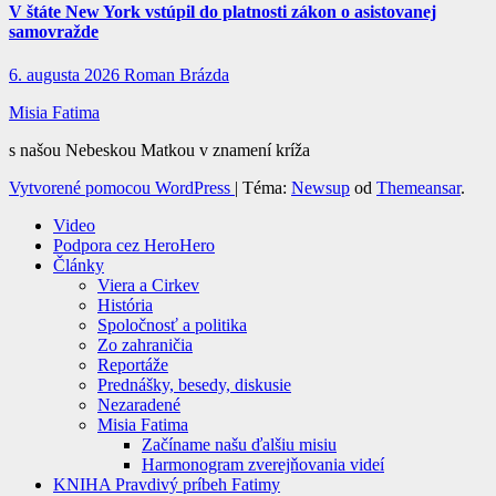
V štáte New York vstúpil do platnosti zákon o asistovanej
samovražde
6. augusta 2026
Roman Brázda
Misia Fatima
s našou Nebeskou Matkou v znamení kríža
Vytvorené pomocou WordPress
|
Téma:
Newsup
od
Themeansar
.
Video
Podpora cez HeroHero
Články
Viera a Cirkev
História
Spoločnosť a politika
Zo zahraničia
Reportáže
Prednášky, besedy, diskusie
Nezaradené
Misia Fatima
Začíname našu ďalšiu misiu
Harmonogram zverejňovania videí
KNIHA Pravdivý príbeh Fatimy