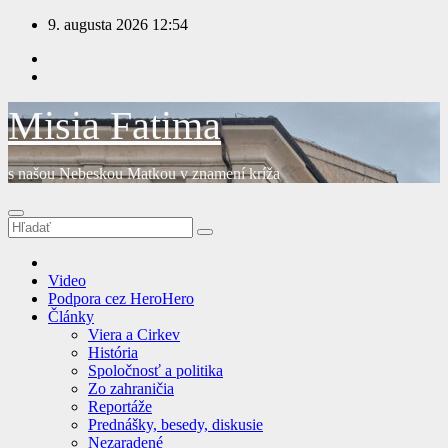
Prejsť
9. augusta 2026
12:54
na
obsah
Misia Fatima
s našou Nebeskou Matkou v znamení kríža
Video
Podpora cez HeroHero
Články
Viera a Cirkev
História
Spoločnosť a politika
Zo zahraničia
Reportáže
Prednášky, besedy, diskusie
Nezaradené