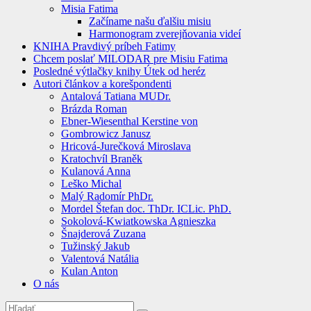
Misia Fatima
Začíname našu ďalšiu misiu
Harmonogram zverejňovania videí
KNIHA Pravdivý príbeh Fatimy
Chcem poslať MILODAR pre Misiu Fatima
Posledné výtlačky knihy Útek od heréz
Autori článkov a korešpondenti
Antalová Tatiana MUDr.
Brázda Roman
Ebner-Wiesenthal Kerstine von
Gombrowicz Janusz
Hricová-Jurečková Miroslava
Kratochvíl Braněk
Kulanová Anna
Leško Michal
Malý Radomír PhDr.
Mordel Štefan doc. ThDr. ICLic. PhD.
Sokolová-Kwiatkowska Agnieszka
Šnajderová Zuzana
Tužinský Jakub
Valentová Natália
Kulan Anton
O nás