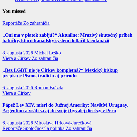
You missed
Reportáže
Zo zahraničia
„Oni ma v piatok zabijú?“ Aktuálne: Mrazivý skutočný príbeh
babičky, ktorú kanadský systém dotlačil k eutanázii
8. augusta 2026
Michal Leško
Viera a Cirkev
Zo zahraničia
„Bez LGBT nie je Cirkev kompletná?“ Mexický biskup
prepisuje Písmo, tradíciu aj prírodu
6. augusta 2026
Roman Brázda
Viera a Cirkev
Pápež Lev XIV. mieri do Južnej Ameriky: Navštívi Uruguay,
Argentínu a vráti sa aj do svojej bývalej diecézy v Peru
6. augusta 2026
Miroslava Hricová-Jurečková
Reportáže
Spoločnosť a politika
Zo zahraničia