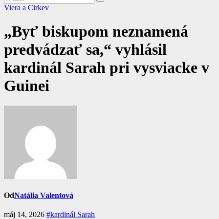
Viera a Cirkev
„Byť biskupom neznamená
predvádzať sa,“ vyhlásil
kardinál Sarah pri vysviacke v
Guinei
Od
Natália Valentová
máj 14, 2026
#kardinál Sarah