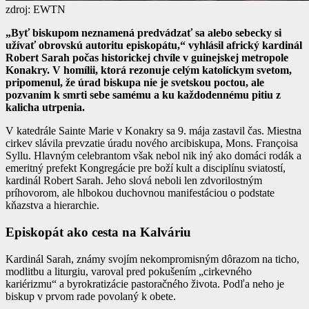
zdroj: EWTN
„Byť biskupom neznamená predvádzať sa alebo sebecky si
užívať obrovskú autoritu episkopátu,“ vyhlásil africký kardinál
Robert Sarah počas historickej chvíle v guinejskej metropole
Konakry. V homílii, ktorá rezonuje celým katolíckym svetom,
pripomenul, že úrad biskupa nie je svetskou poctou, ale
pozvaním k smrti sebe samému a ku každodennému pitiu z
kalicha utrpenia.
V katedrále Sainte Marie v Konakry sa 9. mája zastavil čas. Miestna
cirkev slávila prevzatie úradu nového arcibiskupa, Mons. Françoisa
Syllu. Hlavným celebrantom však nebol nik iný ako domáci rodák a
emeritný prefekt Kongregácie pre boží kult a disciplínu sviatostí,
kardinál Robert Sarah. Jeho slová neboli len zdvorilostným
príhovorom, ale hlbokou duchovnou manifestáciou o podstate
kňazstva a hierarchie.
Episkopát ako cesta na Kalváriu
Kardinál Sarah, známy svojím nekompromisným dôrazom na ticho,
modlitbu a liturgiu, varoval pred pokušením „cirkevného
kariérizmu“ a byrokratizácie pastoračného života. Podľa neho je
biskup v prvom rade povolaný k obete.