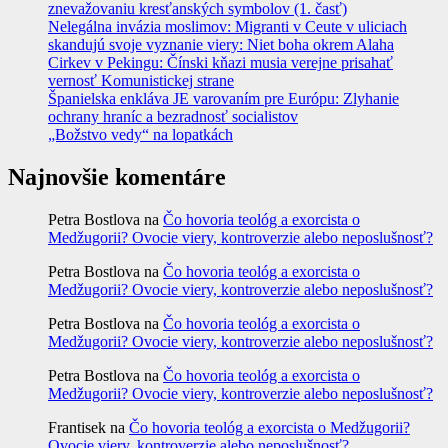
znevažovaniu kresťanských symbolov (1. časť)
Nelegálna invázia moslimov: Migranti v Ceute v uliciach
skandujú svoje vyznanie viery: Niet boha okrem Alaha
Cirkev v Pekingu: Čínski kňazi musia verejne prisahať
vernosť Komunistickej strane
Španielska enkláva JE varovaním pre Európu: Zlyhanie
ochrany hraníc a bezradnosť socialistov
„Božstvo vedy“ na lopatkách
Najnovšie komentáre
Petra Bostlova
na
Čo hovoria teológ a exorcista o
Medžugorii? Ovocie viery, kontroverzie alebo neposlušnosť?
Petra Bostlova
na
Čo hovoria teológ a exorcista o
Medžugorii? Ovocie viery, kontroverzie alebo neposlušnosť?
Petra Bostlova
na
Čo hovoria teológ a exorcista o
Medžugorii? Ovocie viery, kontroverzie alebo neposlušnosť?
Petra Bostlova
na
Čo hovoria teológ a exorcista o
Medžugorii? Ovocie viery, kontroverzie alebo neposlušnosť?
Frantisek
na
Čo hovoria teológ a exorcista o Medžugorii?
Ovocie viery, kontroverzie alebo neposlušnosť?