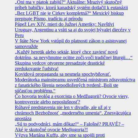
„Oni ma v piatok zabijú?“ Aktuálne: Mrazivý skutočný
príbeh babičky, ktorú kanadský systém dotlačil k eutanázii
„Bez LGBT nie je Cirkev kompletná?“ Mexický biskup
prepisuje Písmo, tradíciu aj prírodu
Pápež Lev XIV. mieri do Južnej Ameriky: Navštívi
Uruguay, Argentínu a vráti sa aj do svojej bývalej diecézy v
Peru
V štáte New York vstúpil do platnosti zákon o asistovanej
samovražde
„Každý heretik alebo sektár, ktorý chce zaviesť novú
doktrínu, sa nevyhnutne ocitne zoči-voči tradičnej liturgii…“
Skupina vedcov otvorene presadzuje drastické
zredukovanie ľudstva!
Kovidová propaganda sa nesmela spochybňovať.
Moderátorka mainstreamu usvedčená ministrom zdravotníctva
z fanatického šírenia nepodložených tvrdení:„Boli ste
súčasťou problému.“
Čo hovoria teológ a exorcista o Medžugorii? Ovocie viery,
kontroverzie alebo neposlušnosť?
Rúhavé predstavenia nie len v divadle, ale už aj v
chrámoch Bezbožnosť „moderného umenia“. Znesväcujúca
apostáza
„Sú to podvodníci, mám dôkaz!“ – Falošné? PRAVÉ? –
Aké je skutočné ovocie Medjugorja?!
Výzva Mariána Kuffu, aby sme sa spojili proti