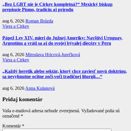
„Bez LGBT nie je Cirkev kompletná?“ Mexický biskup
prepisuje Písmo, tradíciu aj prírodu
aug 6, 2026
Roman Brázda
Viera a Cirkev
Pápež Lev XIV. mieri do Južnej Ameriky: Navštívi Uruguay,
Argentínu a vráti sa aj do svojej bývalej diecézy v Peru
aug 6, 2026
Miroslava Hricová-Jurečková
Viera a Cirkev
„Každý heretik alebo sektár, ktorý chce zaviesť novú doktrínu,
sa nevyhnutne ocitne zoči-voči tradičnej liturgii…“
aug 6, 2026
Anna Kulanová
Pridaj komentár
Vaša e-mailová adresa nebude zverejnená.
Vyžadované polia sú
označené
*
Komentár
*