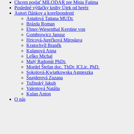
Chcem poslať MILODAR pre Misiu Fatima
Posledné výtlačky knihy Útek od heréz
Autori článkov a korešpondenti
Antalová Tatiana MUDr.
Brázda Roman
Ebner-Wiesenthal Kerstine von
Gombrowicz Janusz
Hricová-Jurečková Miroslava
Kratochvíl Braněk
Kulanová Anna
Leško Michal
Malý Radomír PhDr.
Mordel Štefan doc. ThDr. ICLic. PhD.
Sokolová-Kwiatkowska Agnieszka
Šnajderová Zuzana
Tužinský Jakub
Valentová Natália
Kulan Anton
O nás