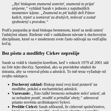
„Byť biskupom znamená zomrieť, znamená to prijať
utrpenie,“
vyhlásil Sarah v jednom z najsilnejších
momentov kázne.
„Znamená to piť každý deň Pánov
kalich, trpieť a zomierať za druhých, milovať a zostať
zjednotený s pravdou.“
Podľa purpuráta je úrad biskupa bremenom, ktoré sa nedá uniesť
ľudskými silami. Riešenie vidí v radikálnom návrate k duchovným
disciplínam, ktoré sa v modernom svete často odúvajú na vedľajšiu
koľaj.
Bez pôstu a modlitby Cirkev neprežije
Sarah sa vrátil k vlastným koreňom, keď v rokoch 1979 až 2001 stál
na čele tejto diecézy. Spomínal, ako sa pravidelne utiahol do
ústrania, aby sa venoval pôstu a adorácii. To isté teraz vyžaduje od
svojho nástupcu.
Duchovný základ:
Biskup musí svoj úrad postaviť na
modlitbe, pokání a eucharistickej adorácii.
Varovanie:
„Toto ťažké bremeno nebudete môcť uniesť, ak
sa nebudete postiť, modliť a prinášať obety,“
adresoval
priamo novému arcibiskupovi Sylovi.
Prežitie Cirkvi:
Sarah zdôraznil, že cirkevné spoločenstvo,