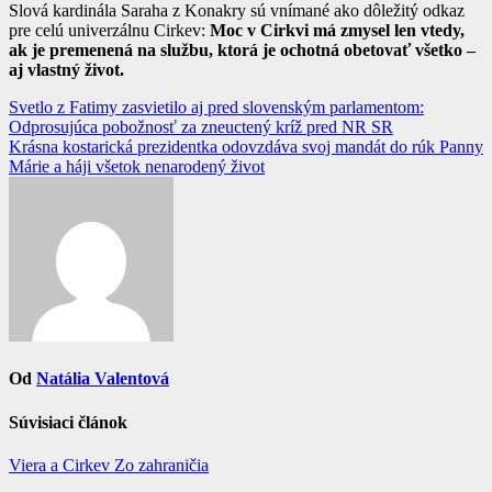
Slová kardinála Saraha z Konakry sú vnímané ako dôležitý odkaz
pre celú univerzálnu Cirkev:
Moc v Cirkvi má zmysel len vtedy,
ak je premenená na službu, ktorá je ochotná obetovať všetko –
aj vlastný život.
Navigácia
Svetlo z Fatimy zasvietilo aj pred slovenským parlamentom:
Odprosujúca pobožnosť za zneuctený kríž pred NR SR
v
Krásna kostarická prezidentka odovzdáva svoj mandát do rúk Panny
článku
Márie a háji všetok nenarodený život
Od
Natália Valentová
Súvisiaci článok
Viera a Cirkev
Zo zahraničia