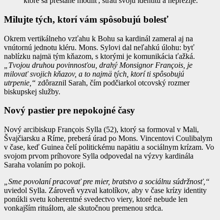
ktoré sa prestane modliť, stratí svoju identitu a neprežije.
Milujte tých, ktorí vám spôsobujú bolesť
Okrem vertikálneho vzťahu k Bohu sa kardinál zameral aj na
vnútornú jednotu kléru. Mons. Sylovi dal neľahkú úlohu: byť
nablízku najmä tým kňazom, s ktorými je komunikácia ťažká.
„Tvojou druhou povinnosťou, drahý Monsignor François, je
milovať svojich kňazov, a to najmä tých, ktorí ti spôsobujú
utrpenie,“
zdôraznil Sarah, čím podčiarkol otcovský rozmer
biskupskej služby.
Nový pastier pre nepokojné časy
Nový arcibiskup François Sylla (52), ktorý sa formoval v Mali,
Švajčiarsku a Ríme, preberá úrad po Mons. Vincentovi Coulibalym
v čase, keď Guinea čelí politickému napätiu a sociálnym krízam. Vo
svojom prvom príhovore Sylla odpovedal na výzvy kardinála
Saraha volaním po pokoji.
„Sme povolaní pracovať pre mier, bratstvo a sociálnu súdržnosť,“
uviedol Sylla. Zároveň vyzval katolíkov, aby v čase krízy identity
ponúkli svetu koherentné svedectvo viery, ktoré nebude len
vonkajším rituálom, ale skutočnou premenou srdca.