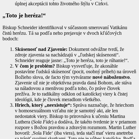
úplnej akceptácii tohto životného štýlu v Cirkvi.
„Toto je heréza!“
Biskup Schneider identifikoval v súčasnom smerovaní Vatikánu
čistú herézu. Tá sa podľa neho prejavuje v dvoch kľúčových
bodoch:
Skúsenosť nad Zjavenie:
Dokument odvážne tvrdí, že
zdroje zjavenia sa nachádzajú v „ľudskej skúsenosti“.
Schneider reaguje jasne: „Toto je heréza, toto je rúhanie!“.
V čom je problém?
Biskup vysvetľuje, že akonáhle
postavíme ľudskú skúsenosť (pocit, osobný príbeh) na úroveň
Božieho slova, de facto tým vytvárame
nové náboženstvo
.
Zjavenie už nie je objektívna pravda daná Bohom, ale stáva
sa náladovou a menlivou podľa toho, čo práve človek
prežíva. Je to radikálny odklon od katolíckej viery k čistej
ideológii, kde je človek meradlom všetkého.
Hriech, ktorý „neexistuje“:
Správa naznačuje, že hriechom
v homosexuálnom vzťahu nie je samotný akt, ale len
nedostatok viery. Biskup to prirovnáva k učeniu Martina
Luthera (
Sola Fide
) a dodáva, že takéto tvrdenie je v priamom
rozpore s Božou pravdou a zdravým rozumom. Martin Luther
hovoril: ‚Sola Fide‘ (iba viera), teda stačí mať vieru anetreba
sa trápiť svojimi skutkami. Toto nie je vôbec katolícke. Podľa