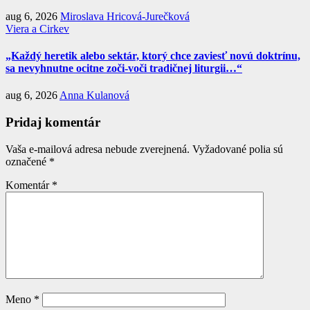
aug 6, 2026
Miroslava Hricová-Jurečková
Viera a Cirkev
„Každý heretik alebo sektár, ktorý chce zaviesť novú doktrínu,
sa nevyhnutne ocitne zoči-voči tradičnej liturgii…“
aug 6, 2026
Anna Kulanová
Pridaj komentár
Vaša e-mailová adresa nebude zverejnená.
Vyžadované polia sú
označené
*
Komentár
*
Meno
*