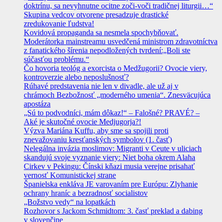
doktrínu, sa nevyhnutne ocitne zoči-voči tradičnej liturgii…“
Skupina vedcov otvorene presadzuje drastické
zredukovanie ľudstva!
Kovidová propaganda sa nesmela spochybňovať.
Moderátorka mainstreamu usvedčená ministrom zdravotníctva
z fanatického šírenia nepodložených tvrdení:„Boli ste
súčasťou problému.“
Čo hovoria teológ a exorcista o Medžugorii? Ovocie viery,
kontroverzie alebo neposlušnosť?
Rúhavé predstavenia nie len v divadle, ale už aj v
chrámoch Bezbožnosť „moderného umenia“. Znesväcujúca
apostáza
„Sú to podvodníci, mám dôkaz!“ – Falošné? PRAVÉ? –
Aké je skutočné ovocie Medjugorja?!
Výzva Mariána Kuffu, aby sme sa spojili proti
znevažovaniu kresťanských symbolov (1. časť)
Nelegálna invázia moslimov: Migranti v Ceute v uliciach
skandujú svoje vyznanie viery: Niet boha okrem Alaha
Cirkev v Pekingu: Čínski kňazi musia verejne prisahať
vernosť Komunistickej strane
Španielska enkláva JE varovaním pre Európu: Zlyhanie
ochrany hraníc a bezradnosť socialistov
„Božstvo vedy“ na lopatkách
Rozhovor s Jackom Schmidtom: 3. časť preklad a dabing
v slovenčine