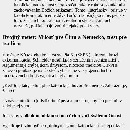
katolíckej náuky musí viera kráčať ruka v ruke so skutkami a
zachovávaním Božích prikázaní. Tento „luteránsky“ prístup v
katolíckom dokumente dáva ľuďom falošný pocit bezpečia v
tom, že na ich konkrétnom životnom štýle a skutkoch
nezáleží, pokiaľ majú vnútri nejaký pocit viery.
Dvojitý meter: Milosť pre Čínu a Nemecko, trest pre
tradíciu
V otázke Kňazského bratstva sv. Pia X. (SSPX), ktorému hrozí
exkomunikácia, Schneider nesúhlasí s označením „schizmatici“.
Argumentuje chýbajúcim úmyslom, hlbokou tradíciou Cirkvi a
zároveň poukazuje na čerstvé vyhlásenie viery generálneho
predstaveného bratstva, otca Pagliaraniho.
„Keď to čítate, je to úplne katolícke,“ hovorí Schneider. Zdôrazňuje,
že text:
Uznáva autoritu a jurisdikciu pápeža a prosí ho, aby ich posilnil v
katolíckej viere.
Je písaný s
hlbokou oddanosťou a úctou voči Svätému Otcovi
.
Vyjadruje túžbu byť len „dobrými synmi katolíckej rímskej cirkvi“.