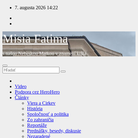
Prejsť
7. augusta 2026
14:22
na
obsah
Misia Fatima
s našou Nebeskou Matkou v znamení kríža
Video
Podpora cez HeroHero
Články
Viera a Cirkev
História
Spoločnosť a politika
Zo zahraničia
Reportáže
Prednášky, besedy, diskusie
Nezaradené