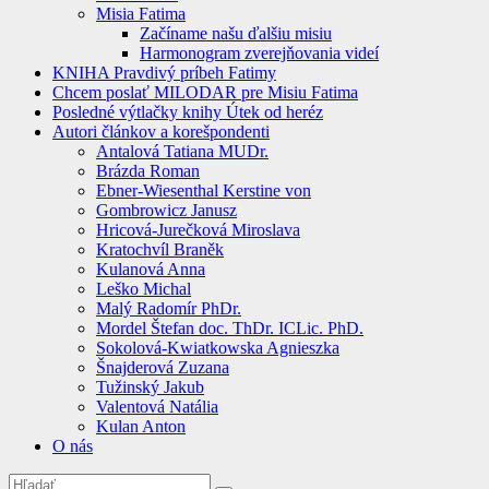
Misia Fatima
Začíname našu ďalšiu misiu
Harmonogram zverejňovania videí
KNIHA Pravdivý príbeh Fatimy
Chcem poslať MILODAR pre Misiu Fatima
Posledné výtlačky knihy Útek od heréz
Autori článkov a korešpondenti
Antalová Tatiana MUDr.
Brázda Roman
Ebner-Wiesenthal Kerstine von
Gombrowicz Janusz
Hricová-Jurečková Miroslava
Kratochvíl Braněk
Kulanová Anna
Leško Michal
Malý Radomír PhDr.
Mordel Štefan doc. ThDr. ICLic. PhD.
Sokolová-Kwiatkowska Agnieszka
Šnajderová Zuzana
Tužinský Jakub
Valentová Natália
Kulan Anton
O nás