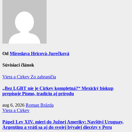
Od
Miroslava Hricová-Jurečková
Súvisiaci článok
Viera a Cirkev
Zo zahraničia
„Bez LGBT nie je Cirkev kompletná?“ Mexický biskup
prepisuje Písmo, tradíciu aj prírodu
aug 6, 2026
Roman Brázda
Viera a Cirkev
Pápež Lev XIV. mieri do Južnej Ameriky: Navštívi Uruguay,
Argentínu a vráti sa aj do svojej bývalej diecézy v Peru