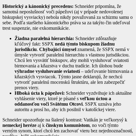
Historický a kánonický precedens:
Schneider pripomína, že
samotná neposlušnosť voči pápežovi (aj v prípade nedovolenej
biskupskej vysviacky) nebola nikdy považovaná za schizmu samu o
sebe. Podľa staršieho kánonického práva sa za takýto čin udeľoval
trest suspenzie, nie exkomunikácie.
Žiadna paralelná hierarchia:
Schneider zdôrazňuje
kľúčový fakt: SSPX
nedá týmto biskupom žiadnu
jurisdikciu
.
Chýbajúci úmysel
znamená, že SSPX nemá v
úmysle vytvoriť paralelnú hierarchiu s vlastnou jurisdikciou.
Chcú len vysvätiť biskupov, aby mohli vysluhovať sviatosti
birmovania a kňazstva v duchu tradície. Ich úlohou bude
výhradne vysluhovanie sviatostí
– udeľovanie birmovania a
kňazských vysviacok. Týmto jasne deklarujú, že nechcú
vytvoriť paralelnú mocenskú štruktúru, ale len zabezpečiť
prenos viery.
Hlboká úcta k pápežovi:
Schneider vyzdvihuje ich aktuálne
vyhlásenie viery, ktoré je písané s
veľkou úctou a
oddanosťou voči Svätému Otcovi
. SSPX uznáva jeho
autoritu a prosí ho, aby ich posilnil v katolíckej viere.
Schneider upozorňuje na šialený kontrast: Vatikán je veľkorysý k
nemeckej heréze
aj k
čínskym komunistom
, no voči týmto
verným synom, ktorí chcú len zachovať vieru bez nejednoznačností,