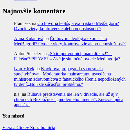
Najnovšie komentáre
Frantisek
na
Čo hovoria teológ a exorcista o Medžugorii?
Ovocie viery, kontroverzie alebo neposlušnosť?
Anna Kulanová
na
Čo hovoria teológ a exorcista o
Medžugorii? Ovocie viery, kontroverzie alebo neposlušnosť?
Anton Selecký
na
„Sú to podvodníci, mám dôkaz!“ –
Falošné? PRAVÉ? – Aké je skutočné ovocie Medjugorja?!
Ivan Vlček
na
Kovidová propaganda sa nesmela
spochybňovať. Moderátorka mainstreamu usvedčená
ministrom zdravotníctva z fanatického šírenia nepodložených
tvrdení:„Boli ste súčasťou problému.“
n.a.
na
Rúhavé predstavenia nie len v divadle, ale už aj v
chrámoch Bezbožnosť „moderného umenia“. Znesväcujúca
apostáza
You missed
Viera a Cirkev
Zo zahraničia