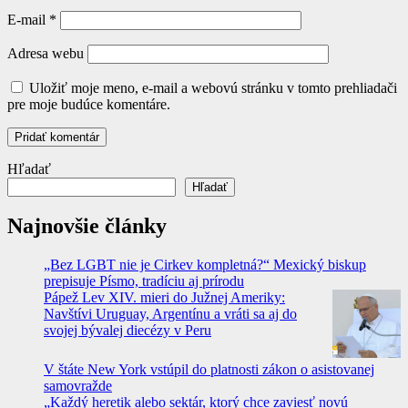
E-mail
*
Adresa webu
Uložiť moje meno, e-mail a webovú stránku v tomto prehliadači
pre moje budúce komentáre.
Hľadať
Hľadať
Najnovšie články
„Bez LGBT nie je Cirkev kompletná?“ Mexický biskup
prepisuje Písmo, tradíciu aj prírodu
Pápež Lev XIV. mieri do Južnej Ameriky:
Navštívi Uruguay, Argentínu a vráti sa aj do
svojej bývalej diecézy v Peru
V štáte New York vstúpil do platnosti zákon o asistovanej
samovražde
„Každý heretik alebo sektár, ktorý chce zaviesť novú