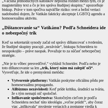
„Väčšina jednoduchých katolíkov nepozná rozdiel medzi tým, čo je
magisteriálny text a čo je len správa študijnej skupiny,“ upozorňuje
biskup. Práve v tom spočíva najväčšie riziko: svet a bežní veriaci
nadobudnú dojem, že Vatikán fakticky akceptuje LGBTQ agendu a
homosexuálnu aktivitu.
„Dištancovanie sa“ Vatikánu? Podľa Schneidera ide
o nebezpečný trik
Keď sa sekretariát synody začal od správy dištancovať s tvrdením,
že študijné skupiny pracujú „nezávisle“, biskupa Schneidera to
neuspokojilo – práve naopak. Považuje to za súčasť nebezpečnej
stratégie.
„Nie je to vôbec presvedčivé,“ vyhlásil Schneider. Podľa neho je
toto dištancovanie sa len
„trik, ktorý nám má zalepiť oči“
.
Vysvetľuje, že ide o premyslenú metódu:
Vytvorenie platformy:
Vatikán poskytne oficiálnu pôdu pre
homosexuálnu propagandu.
Alibizmus nezávislosti:
Keď príde kritika, úradníci sa tvária,
že s tým nemajú nič spoločné.
Infikovanie spoločenstva:
Skutočným cieľom je podľa
Schneidera nechať túto ideológiu „voľne prúdiť“, aby čoraz
viac „infikovala“ myslenie veriacich a postupne viedla k