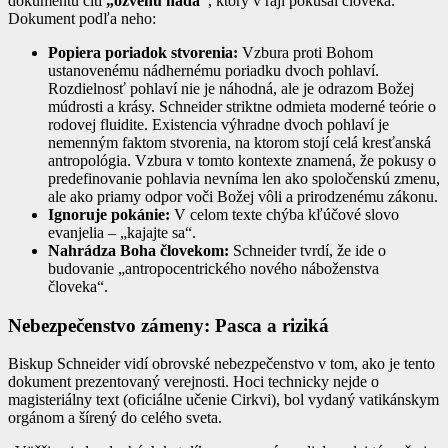
dokumentu cíti
„ozvenu hada“
, ktorý v raji pokúšal človeka.
Dokument podľa neho:
Popiera poriadok stvorenia:
Vzbura proti Bohom
ustanovenému nádhernému poriadku dvoch pohlaví.
Rozdielnosť pohlaví nie je náhodná, ale je odrazom Božej
múdrosti a krásy. Schneider striktne odmieta moderné teórie o
rodovej fluidite. Existencia výhradne dvoch pohlaví je
nemenným faktom stvorenia, na ktorom stojí celá kresťanská
antropológia. Vzbura v tomto kontexte znamená, že pokusy o
predefinovanie pohlavia nevníma len ako spoločenskú zmenu,
ale ako priamy odpor voči Božej vôli a prirodzenému zákonu.
Ignoruje pokánie:
V celom texte chýba kľúčové slovo
evanjelia – „kajajte sa“.
Nahrádza Boha človekom:
Schneider tvrdí, že ide o
budovanie „antropocentrického nového náboženstva
človeka“.
Nebezpečenstvo zámeny: Pasca a riziká
Biskup Schneider vidí obrovské nebezpečenstvo v tom, ako je tento
dokument prezentovaný verejnosti. Hoci technicky nejde o
magisteriálny text (oficiálne učenie Cirkvi), bol vydaný vatikánskym
orgánom a šírený do celého sveta.