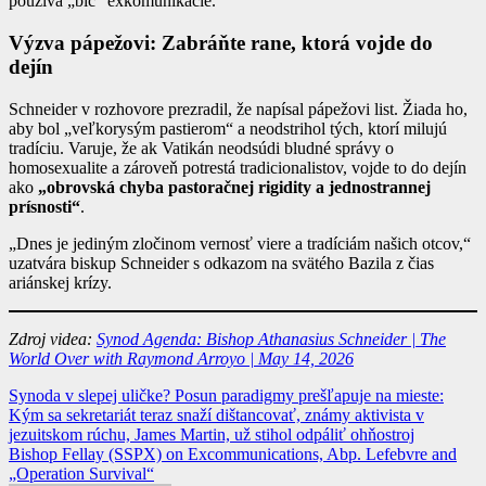
používa „bič“ exkomunikácie.
Výzva pápežovi: Zabráňte rane, ktorá vojde do
dejín
Schneider v rozhovore prezradil, že napísal pápežovi list. Žiada ho,
aby bol „veľkorysým pastierom“ a neodstrihol tých, ktorí milujú
tradíciu. Varuje, že ak Vatikán neodsúdi bludné správy o
homosexualite a zároveň potrestá tradicionalistov, vojde to do dejín
ako
„obrovská chyba pastoračnej rigidity a jednostrannej
prísnosti“
.
„Dnes je jediným zločinom vernosť viere a tradíciám našich otcov,“
uzatvára biskup Schneider s odkazom na svätého Bazila z čias
ariánskej krízy.
Zdroj videa:
Synod Agenda: Bishop Athanasius Schneider | The
World Over with Raymond Arroyo | May 14, 2026
Navigácia
Synoda v slepej uličke? Posun paradigmy prešľapuje na mieste:
Kým sa sekretariát teraz snaží dištancovať, známy aktivista v
v
jezuitskom rúchu, James Martin, už stihol odpáliť ohňostroj
článku
Bishop Fellay (SSPX) on Excommunications, Abp. Lefebvre and
„Operation Survival“