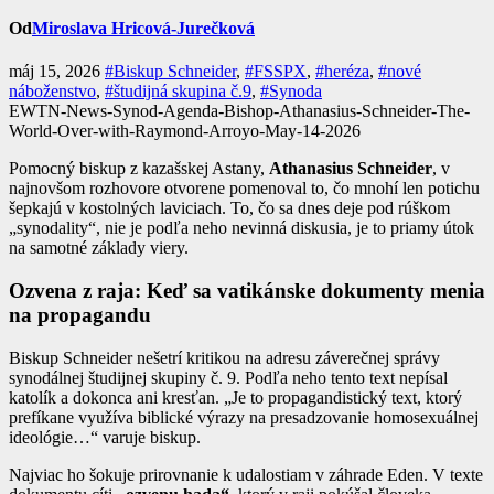
Od
Miroslava Hricová-Jurečková
máj 15, 2026
#Biskup Schneider
,
#FSSPX
,
#heréza
,
#nové
náboženstvo
,
#študijná skupina č.9
,
#Synoda
EWTN-News-Synod-Agenda-Bishop-Athanasius-Schneider-The-
World-Over-with-Raymond-Arroyo-May-14-2026
Pomocný biskup z kazašskej Astany,
Athanasius Schneider
, v
najnovšom rozhovore otvorene pomenoval to, čo mnohí len potichu
šepkajú v kostolných laviciach. To, čo sa dnes deje pod rúškom
„synodality“, nie je podľa neho nevinná diskusia, je to priamy útok
na samotné základy viery.
Ozvena z raja: Keď sa vatikánske dokumenty menia
na propagandu
Biskup Schneider nešetrí kritikou na adresu záverečnej správy
synodálnej študijnej skupiny č. 9. Podľa neho tento text nepísal
katolík a dokonca ani kresťan. „Je to propagandistický text, ktorý
prefíkane využíva biblické výrazy na presadzovanie homosexuálnej
ideológie…“ varuje biskup.
Najviac ho šokuje prirovnanie k udalostiam v záhrade Eden. V texte