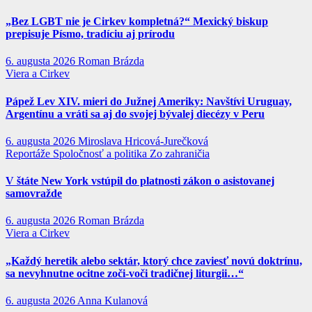
„Bez LGBT nie je Cirkev kompletná?“ Mexický biskup
prepisuje Písmo, tradíciu aj prírodu
6. augusta 2026
Roman Brázda
Viera a Cirkev
Pápež Lev XIV. mieri do Južnej Ameriky: Navštívi Uruguay,
Argentínu a vráti sa aj do svojej bývalej diecézy v Peru
6. augusta 2026
Miroslava Hricová-Jurečková
Reportáže
Spoločnosť a politika
Zo zahraničia
V štáte New York vstúpil do platnosti zákon o asistovanej
samovražde
6. augusta 2026
Roman Brázda
Viera a Cirkev
„Každý heretik alebo sektár, ktorý chce zaviesť novú doktrínu,
sa nevyhnutne ocitne zoči-voči tradičnej liturgii…“
6. augusta 2026
Anna Kulanová