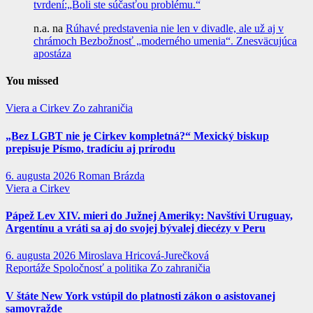
tvrdení:„Boli ste súčasťou problému.“
n.a.
na
Rúhavé predstavenia nie len v divadle, ale už aj v
chrámoch Bezbožnosť „moderného umenia“. Znesväcujúca
apostáza
You missed
Viera a Cirkev
Zo zahraničia
„Bez LGBT nie je Cirkev kompletná?“ Mexický biskup
prepisuje Písmo, tradíciu aj prírodu
6. augusta 2026
Roman Brázda
Viera a Cirkev
Pápež Lev XIV. mieri do Južnej Ameriky: Navštívi Uruguay,
Argentínu a vráti sa aj do svojej bývalej diecézy v Peru
6. augusta 2026
Miroslava Hricová-Jurečková
Reportáže
Spoločnosť a politika
Zo zahraničia
V štáte New York vstúpil do platnosti zákon o asistovanej
samovražde