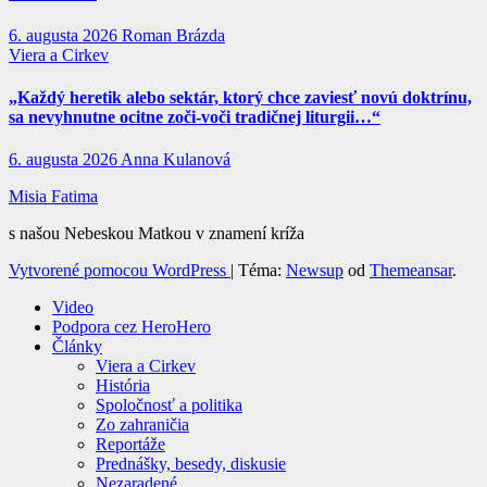
6. augusta 2026
Roman Brázda
Viera a Cirkev
„Každý heretik alebo sektár, ktorý chce zaviesť novú doktrínu,
sa nevyhnutne ocitne zoči-voči tradičnej liturgii…“
6. augusta 2026
Anna Kulanová
Misia Fatima
s našou Nebeskou Matkou v znamení kríža
Vytvorené pomocou WordPress
|
Téma:
Newsup
od
Themeansar
.
Video
Podpora cez HeroHero
Články
Viera a Cirkev
História
Spoločnosť a politika
Zo zahraničia
Reportáže
Prednášky, besedy, diskusie
Nezaradené