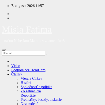
Prejsť
7. augusta 2026
11:57
na
obsah
Misia Fatima
s našou Nebeskou Matkou v znamení kríža
Video
Podpora cez HeroHero
Články
Viera a Cirkev
História
Spoločnosť a politika
Zo zahraničia
Reportáže
Prednášky, besedy, diskusie
Nezaradené