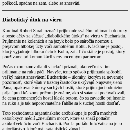
poškodí, spadne na zem, alebo sa znesvätí.
Diabolický útok na vieru
Kardinál Robert Sarah označil prijímanie svätého prijímania do ruky
a postojačky za súčasť „diabolického útoku“ na vieru v Eucharistiu.
Prijímanie na kolenách a na jazyk bolo po stáročia normou a
prejavom hlbokej úcty voči samotnému Bohu. Kľačanie je postoj,
ktorý vyjadruje hlbokú úctu k Bohu, zatiaľ čo státie je postoj, ktorý
používame pri komunikácii s rovnocenným partnerom.
Počas exorcizmov diabli viackrát priznali, ako veľmi sa im
prijímanie na ruku páči. Navyše, tento spôsob prijímania spôsobil
veľký nárast znesvätení Eucharistie – úlomky, ktorým sa nevenuje
pozornosť, ktoré však v každej čiastočke ukrývajú Najsvätejšieho
Pána, opakované únosy suchých hostií, ktoré prijímajúci odmietne
prijať pred kňazom, pričom je známe, ako si satanisti pochvaľovali,
že cena premenených hostií klesla potom, čo sa zaviedlo prijímanie
na ruku a je tak neporovnateľne ľahšie sa k suchej hostii dosťať.
Toto rozhodnutie argentínskeho arcibiskupa je podľa mnohých
katolíckych médií „zneužitím moci“, ktoré sa snaží potlačiť
akúkoľvek úctu voči Eucharistii. Podľa portálu InfoVaticana je to
autoritárstvo, ktoré má „satanistický zápach“.