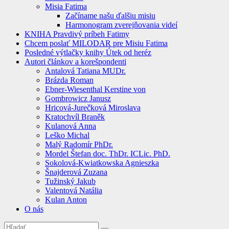
Misia Fatima
Začíname našu ďalšiu misiu
Harmonogram zverejňovania videí
KNIHA Pravdivý príbeh Fatimy
Chcem poslať MILODAR pre Misiu Fatima
Posledné výtlačky knihy Útek od heréz
Autori článkov a korešpondenti
Antalová Tatiana MUDr.
Brázda Roman
Ebner-Wiesenthal Kerstine von
Gombrowicz Janusz
Hricová-Jurečková Miroslava
Kratochvíl Braněk
Kulanová Anna
Leško Michal
Malý Radomír PhDr.
Mordel Štefan doc. ThDr. ICLic. PhD.
Sokolová-Kwiatkowska Agnieszka
Šnajderová Zuzana
Tužinský Jakub
Valentová Natália
Kulan Anton
O nás