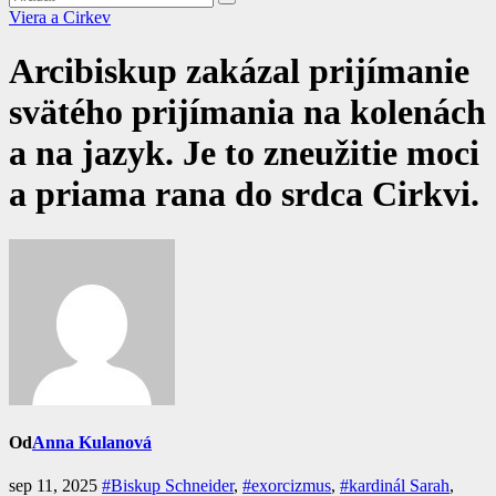
Viera a Cirkev
Arcibiskup zakázal prijímanie
svätého prijímania na kolenách
a na jazyk. Je to zneužitie moci
a priama rana do srdca Cirkvi.
Od
Anna Kulanová
sep 11, 2025
#Biskup Schneider
,
#exorcizmus
,
#kardinál Sarah
,