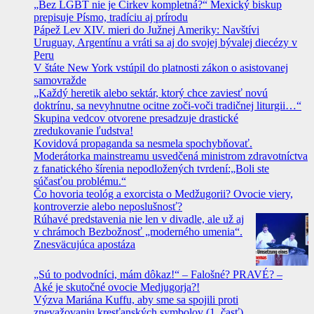
„Bez LGBT nie je Cirkev kompletná?“ Mexický biskup
prepisuje Písmo, tradíciu aj prírodu
Pápež Lev XIV. mieri do Južnej Ameriky: Navštívi
Uruguay, Argentínu a vráti sa aj do svojej bývalej diecézy v
Peru
V štáte New York vstúpil do platnosti zákon o asistovanej
samovražde
„Každý heretik alebo sektár, ktorý chce zaviesť novú
doktrínu, sa nevyhnutne ocitne zoči-voči tradičnej liturgii…“
Skupina vedcov otvorene presadzuje drastické
zredukovanie ľudstva!
Kovidová propaganda sa nesmela spochybňovať.
Moderátorka mainstreamu usvedčená ministrom zdravotníctva
z fanatického šírenia nepodložených tvrdení:„Boli ste
súčasťou problému.“
Čo hovoria teológ a exorcista o Medžugorii? Ovocie viery,
kontroverzie alebo neposlušnosť?
Rúhavé predstavenia nie len v divadle, ale už aj
v chrámoch Bezbožnosť „moderného umenia“.
Znesväcujúca apostáza
„Sú to podvodníci, mám dôkaz!“ – Falošné? PRAVÉ? –
Aké je skutočné ovocie Medjugorja?!
Výzva Mariána Kuffu, aby sme sa spojili proti
znevažovaniu kresťanských symbolov (1. časť)