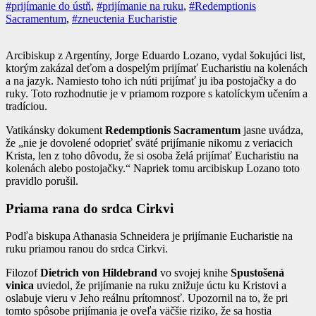
#prijímanie do ústň
,
#prijímanie na ruku
,
#Redemptionis
Sacramentum
,
#zneuctenia Eucharistie
Arcibiskup z Argentíny, Jorge Eduardo Lozano, vydal šokujúci list,
ktorým zakázal deťom a dospelým prijímať Eucharistiu na kolenách
a na jazyk. Namiesto toho ich núti prijímať ju iba postojačky a do
ruky. Toto rozhodnutie je v priamom rozpore s katolíckym učením a
tradíciou.
Vatikánsky dokument
Redemptionis Sacramentum
jasne uvádza,
že „nie je dovolené odoprieť sväté prijímanie nikomu z veriacich
Krista, len z toho dôvodu, že si osoba želá prijímať Eucharistiu na
kolenách alebo postojačky.“ Napriek tomu arcibiskup Lozano toto
pravidlo porušil.
Priama rana do srdca Cirkvi
Podľa biskupa Athanasia Schneidera je prijímanie Eucharistie na
ruku priamou ranou do srdca Cirkvi.
Filozof
Dietrich von Hildebrand
vo svojej knihe
Spustošená
vinica
uviedol, že prijímanie na ruku znižuje úctu ku Kristovi a
oslabuje vieru v Jeho reálnu prítomnosť. Upozornil na to, že pri
tomto spôsobe prijímania je oveľa väčšie riziko, že sa hostia