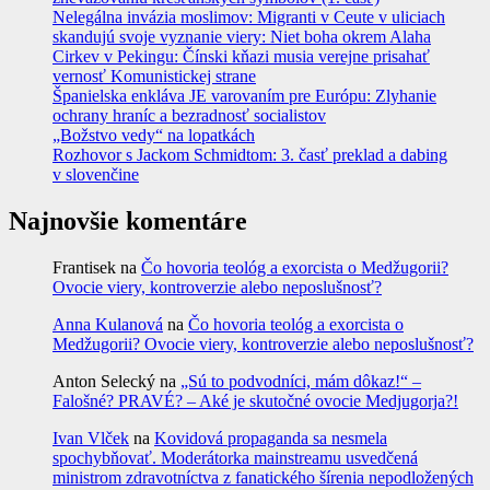
Nelegálna invázia moslimov: Migranti v Ceute v uliciach
skandujú svoje vyznanie viery: Niet boha okrem Alaha
Cirkev v Pekingu: Čínski kňazi musia verejne prisahať
vernosť Komunistickej strane
Španielska enkláva JE varovaním pre Európu: Zlyhanie
ochrany hraníc a bezradnosť socialistov
„Božstvo vedy“ na lopatkách
Rozhovor s Jackom Schmidtom: 3. časť preklad a dabing
v slovenčine
Najnovšie komentáre
Frantisek
na
Čo hovoria teológ a exorcista o Medžugorii?
Ovocie viery, kontroverzie alebo neposlušnosť?
Anna Kulanová
na
Čo hovoria teológ a exorcista o
Medžugorii? Ovocie viery, kontroverzie alebo neposlušnosť?
Anton Selecký
na
„Sú to podvodníci, mám dôkaz!“ –
Falošné? PRAVÉ? – Aké je skutočné ovocie Medjugorja?!
Ivan Vlček
na
Kovidová propaganda sa nesmela
spochybňovať. Moderátorka mainstreamu usvedčená
ministrom zdravotníctva z fanatického šírenia nepodložených