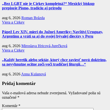
„Bez LGBT nie je Cirkev kompletná?“ Mexický biskup
prepisuje Písmo, tradíciu aj prírodu
aug 6, 2026
Roman Brázda
Viera a Cirkev
Pápež Lev XIV. mieri do Južnej Ameriky: Navštívi Uruguay,
Argentínu a vráti sa aj do svojej bývalej diecézy v Peru
aug 6, 2026
Miroslava Hricová-Jurečková
Viera a Cirkev
„Každý heretik alebo sektár, ktorý chce zaviesť novú doktrínu,
sa nevyhnutne ocitne zoči-voči tradičnej liturgii…“
aug 6, 2026
Anna Kulanová
Pridaj komentár
Vaša e-mailová adresa nebude zverejnená.
Vyžadované polia sú
označené
*
Komentár
*