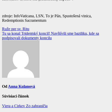
zdroje: InfoVaticana, LSN, To je Pán, Spustošená vinica,
Redemptionis Sacramentum
Navigácia
Ruže pre sv. Ritu
Tu sa konal Tridentský koncil! Navštívili sme baziliku, kde sa
v
podpisovali dokumenty koncilu
článku
Od
Anna Kulanová
Súvisiaci článok
Viera a Cirkev
Zo zahraničia