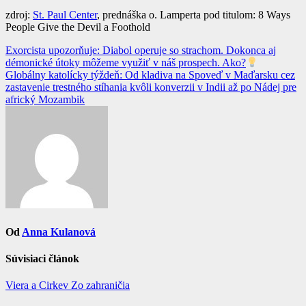
zdroj:
St. Paul Center
, prednáška o. Lamperta pod titulom: 8 Ways
People Give the Devil a Foothold
Navigácia
Exorcista upozorňuje: Diabol operuje so strachom. Dokonca aj
démonické útoky môžeme využiť v náš prospech. Ako?
v
Globálny katolícky týždeň: Od kladiva na Spoveď v Maďarsku cez
článku
zastavenie trestného stíhania kvôli konverzii v Indii až po Nádej pre
africký Mozambik
Od
Anna Kulanová
Súvisiaci článok
Viera a Cirkev
Zo zahraničia