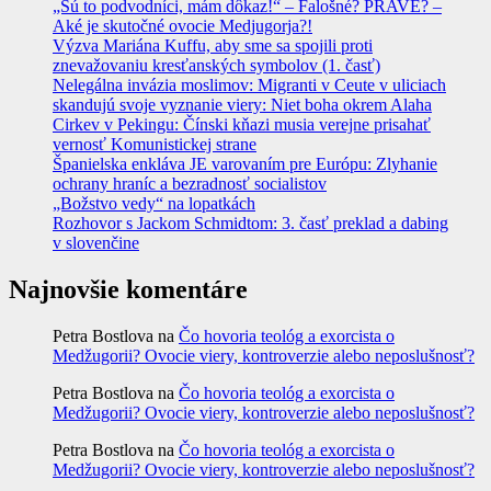
„Sú to podvodníci, mám dôkaz!“ – Falošné? PRAVÉ? –
Aké je skutočné ovocie Medjugorja?!
Výzva Mariána Kuffu, aby sme sa spojili proti
znevažovaniu kresťanských symbolov (1. časť)
Nelegálna invázia moslimov: Migranti v Ceute v uliciach
skandujú svoje vyznanie viery: Niet boha okrem Alaha
Cirkev v Pekingu: Čínski kňazi musia verejne prisahať
vernosť Komunistickej strane
Španielska enkláva JE varovaním pre Európu: Zlyhanie
ochrany hraníc a bezradnosť socialistov
„Božstvo vedy“ na lopatkách
Rozhovor s Jackom Schmidtom: 3. časť preklad a dabing
v slovenčine
Najnovšie komentáre
Petra Bostlova
na
Čo hovoria teológ a exorcista o
Medžugorii? Ovocie viery, kontroverzie alebo neposlušnosť?
Petra Bostlova
na
Čo hovoria teológ a exorcista o
Medžugorii? Ovocie viery, kontroverzie alebo neposlušnosť?
Petra Bostlova
na
Čo hovoria teológ a exorcista o
Medžugorii? Ovocie viery, kontroverzie alebo neposlušnosť?