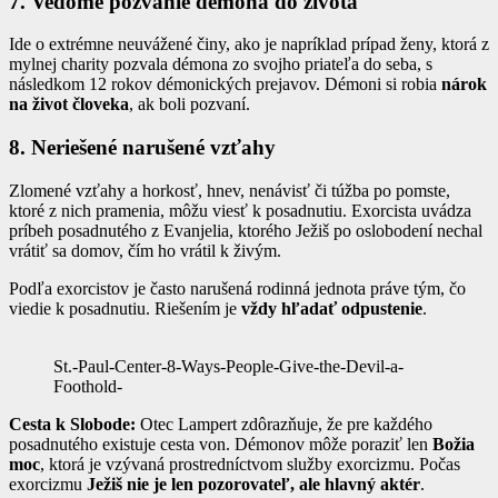
7. Vedomé pozvanie démona do života
Ide o extrémne neuvážené činy, ako je napríklad prípad ženy, ktorá z
mylnej charity pozvala démona zo svojho priateľa do seba, s
následkom 12 rokov démonických prejavov. Démoni si robia
nárok
na život človeka
, ak boli pozvaní.
8. Neriešené narušené vzťahy
Zlomené vzťahy a horkosť, hnev, nenávisť či túžba po pomste,
ktoré z nich pramenia, môžu viesť k posadnutiu. Exorcista uvádza
príbeh posadnutého z Evanjelia, ktorého Ježiš po oslobodení nechal
vrátiť sa domov, čím ho vrátil k živým.
Podľa exorcistov je často narušená rodinná jednota práve tým, čo
viedie k posadnutiu. Riešením je
vždy hľadať odpustenie
.
St.-Paul-Center-8-Ways-People-Give-the-Devil-a-
Foothold-
Cesta k Slobode:
Otec Lampert zdôrazňuje, že pre každého
posadnutého existuje cesta von. Démonov môže poraziť len
Božia
moc
, ktorá je vzývaná prostredníctvom služby exorcizmu. Počas
exorcizmu
Ježiš nie je len pozorovateľ, ale hlavný aktér
.