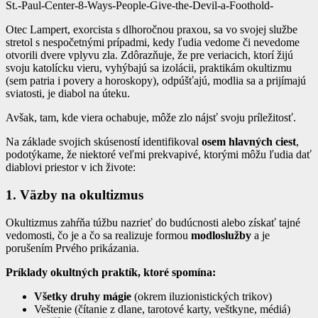
St.-Paul-Center-8-Ways-People-Give-the-Devil-a-Foothold-
Otec Lampert, exorcista s dlhoročnou praxou, sa vo svojej službe
stretol s nespočetnými prípadmi, kedy ľudia vedome či nevedome
otvorili dvere vplyvu zla. Zdôrazňuje, že pre veriacich, ktorí žijú
svoju katolícku vieru, vyhýbajú sa izolácii, praktikám okultizmu
(sem patria i povery a horoskopy), odpúšťajú, modlia sa a prijímajú
sviatosti, je diabol na úteku.
Avšak, tam, kde viera ochabuje, môže zlo nájsť svoju príležitosť.
Na základe svojich skúseností identifikoval
osem hlavných ciest
,
podotýkame, že niektoré veľmi prekvapivé, ktorými môžu ľudia dať
diablovi priestor v ich živote:
1. Väzby na okultizmus
Okultizmus zahŕňa túžbu nazrieť do budúcnosti alebo získať tajné
vedomosti, čo je a čo sa realizuje formou
modloslužby
a je
porušením Prvého prikázania.
Príklady okultných praktík, ktoré spomína:
Všetky druhy mágie
(okrem iluzionistických trikov)
Veštenie (čítanie z dlane, tarotové karty, veštkyne, médiá)