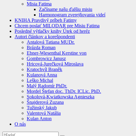
Misia Fatima
Začíname našu ďalšiu misiu
Harmonogram zverejňovania videí
KNIHA Pravdivý príbeh Fatimy
Chcem poslať MILODAR pre Misiu Fatima
Posledné výtlačky knihy Útek od heréz
Autori článkov a korešpondenti
Antalová Tatiana MUDr.
Brázda Roman
Ebner-Wiesenthal Kerstine von
Gombrowicz Janusz
Hricová-Jurečková Miroslava
Kratochvíl Braněk
Kulanová Anna
Leško Michal
Malý Radomír PhDr.
Mordel Štefan doc. ThDr. ICLic. PhD.
Sokolová-Kwiatkowska Agnieszka
Šnajderová Zuzana
Tužinský Jakub
Valentová Natália
Kulan Anton
O nás