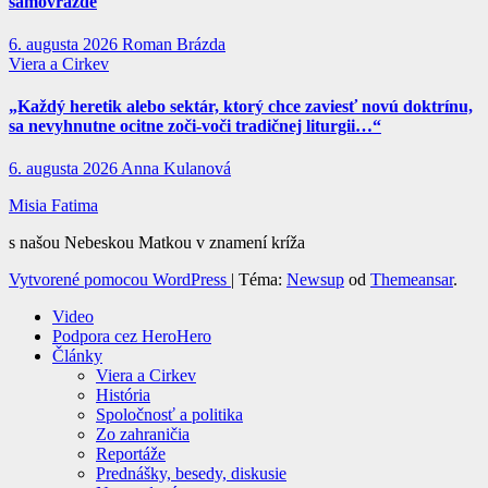
samovražde
6. augusta 2026
Roman Brázda
Viera a Cirkev
„Každý heretik alebo sektár, ktorý chce zaviesť novú doktrínu,
sa nevyhnutne ocitne zoči-voči tradičnej liturgii…“
6. augusta 2026
Anna Kulanová
Misia Fatima
s našou Nebeskou Matkou v znamení kríža
Vytvorené pomocou WordPress
|
Téma:
Newsup
od
Themeansar
.
Video
Podpora cez HeroHero
Články
Viera a Cirkev
História
Spoločnosť a politika
Zo zahraničia
Reportáže
Prednášky, besedy, diskusie