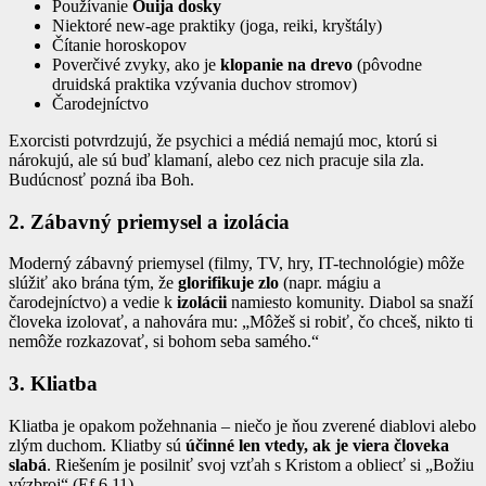
Používanie
Ouija dosky
Niektoré new-age praktiky (joga, reiki, kryštály)
Čítanie horoskopov
Poverčivé zvyky, ako je
klopanie na drevo
(pôvodne
druidská praktika vzývania duchov stromov)
Čarodejníctvo
Exorcisti potvrdzujú, že psychici a médiá nemajú moc, ktorú si
nárokujú, ale sú buď klamaní, alebo cez nich pracuje sila zla.
Budúcnosť pozná iba Boh.
2. Zábavný priemysel a izolácia
Moderný zábavný priemysel (filmy, TV, hry, IT-technológie) môže
slúžiť ako brána tým, že
glorifikuje zlo
(napr. mágiu a
čarodejníctvo) a vedie k
izolácii
namiesto komunity. Diabol sa snaží
človeka izolovať, a nahovára mu: „Môžeš si robiť, čo chceš, nikto ti
nemôže rozkazovať, si bohom seba samého.“
3. Kliatba
Kliatba je opakom požehnania – niečo je ňou zverené diablovi alebo
zlým duchom. Kliatby sú
účinné len vtedy, ak je viera človeka
slabá
. Riešením je posilniť svoj vzťah s Kristom a obliecť si „Božiu
výzbroj“ (Ef 6,11).