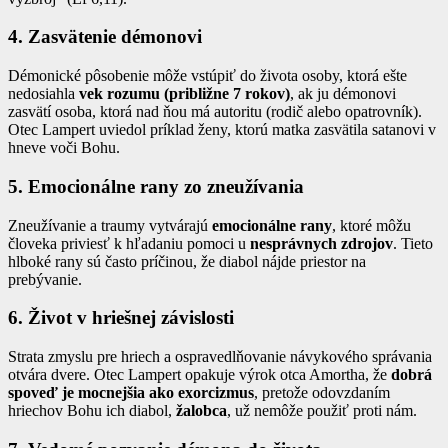
4. Zasvätenie démonovi
Démonické pôsobenie môže vstúpiť do života osoby, ktorá ešte
nedosiahla
vek rozumu (približne 7 rokov)
, ak ju démonovi
zasvätí osoba, ktorá nad ňou má autoritu (rodič alebo opatrovník).
Otec Lampert uviedol príklad ženy, ktorú matka zasvätila satanovi v
hneve voči Bohu.
5. Emocionálne rany zo zneužívania
Zneužívanie a traumy vytvárajú
emocionálne rany
, ktoré môžu
človeka priviesť k hľadaniu pomoci u
nesprávnych zdrojov
. Tieto
hlboké rany sú často príčinou, že diabol nájde priestor na
prebývanie.
6. Život v hriešnej závislosti
Strata zmyslu pre hriech a ospravedlňovanie návykového správania
otvára dvere. Otec Lampert opakuje výrok otca Amortha, že
dobrá
spoveď je mocnejšia ako exorcizmus
, pretože odovzdaním
hriechov Bohu ich diabol,
žalobca
, už nemôže použiť proti nám.