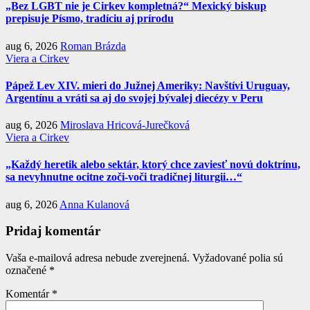
„Bez LGBT nie je Cirkev kompletná?“ Mexický biskup
prepisuje Písmo, tradíciu aj prírodu
aug 6, 2026
Roman Brázda
Viera a Cirkev
Pápež Lev XIV. mieri do Južnej Ameriky: Navštívi Uruguay,
Argentínu a vráti sa aj do svojej bývalej diecézy v Peru
aug 6, 2026
Miroslava Hricová-Jurečková
Viera a Cirkev
„Každý heretik alebo sektár, ktorý chce zaviesť novú doktrínu,
sa nevyhnutne ocitne zoči-voči tradičnej liturgii…“
aug 6, 2026
Anna Kulanová
Pridaj komentár
Vaša e-mailová adresa nebude zverejnená.
Vyžadované polia sú
označené
*
Komentár
*