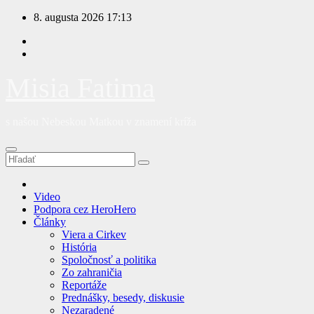
Prejsť
8. augusta 2026
17:13
na
obsah
Misia Fatima
s našou Nebeskou Matkou v znamení kríža
Video
Podpora cez HeroHero
Články
Viera a Cirkev
História
Spoločnosť a politika
Zo zahraničia
Reportáže
Prednášky, besedy, diskusie
Nezaradené