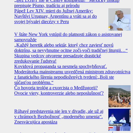
„Bez LGBT nie je Cirkev kompletná?“ Mexický biskup
prepisuje Písmo, tradíciu aj prírodu
Pápež Lev XIV. mieri do Južnej Ameriky:
Navštívi Uruguay, Argentínu a vráti sa aj do
svojej bývalej diecézy v Peru
V štáte New York vstúpil do platnosti zákon o asistovanej
samovražde
„Každý heretik alebo sektár, ktorý chce zaviesť novú
doktrínu, sa nevyhnutne ocitne zoči-voči tradičnej liturgii…“
Skupina vedcov otvorene presadzuje drastické
zredukovanie ľudstva!
Kovidová propaganda sa nesmela spochybňovať.
Moderátorka mainstreamu usvedčená ministrom zdravotníctva
z fanatického šírenia nepodložených tvrdení:„Boli ste
súčasťou problému.“
Čo hovoria teológ a exorcista o Medžugorii?
Ovocie viery, kontroverzie alebo neposlušnosť?
Rúhavé predstavenia nie len v divadle, ale už aj
v chrámoch Bezbožnosť „moderného umenia“.
Znesväcujúca apostáza