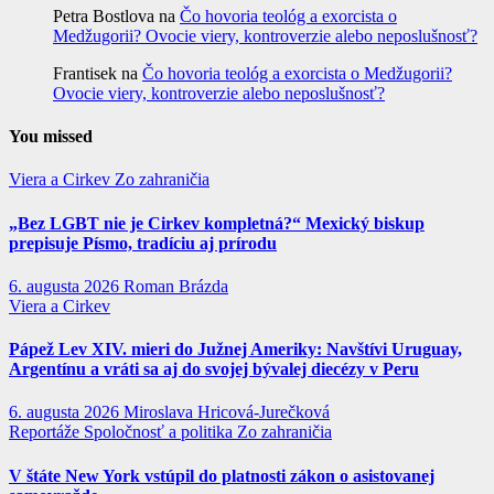
Petra Bostlova
na
Čo hovoria teológ a exorcista o
Medžugorii? Ovocie viery, kontroverzie alebo neposlušnosť?
Frantisek
na
Čo hovoria teológ a exorcista o Medžugorii?
Ovocie viery, kontroverzie alebo neposlušnosť?
You missed
Viera a Cirkev
Zo zahraničia
„Bez LGBT nie je Cirkev kompletná?“ Mexický biskup
prepisuje Písmo, tradíciu aj prírodu
6. augusta 2026
Roman Brázda
Viera a Cirkev
Pápež Lev XIV. mieri do Južnej Ameriky: Navštívi Uruguay,
Argentínu a vráti sa aj do svojej bývalej diecézy v Peru
6. augusta 2026
Miroslava Hricová-Jurečková
Reportáže
Spoločnosť a politika
Zo zahraničia
V štáte New York vstúpil do platnosti zákon o asistovanej