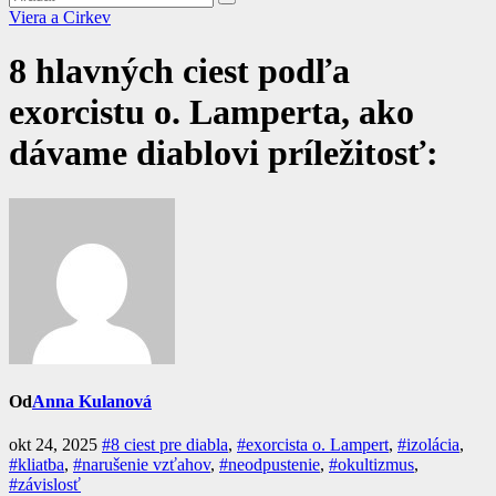
Viera a Cirkev
8 hlavných ciest podľa
exorcistu o. Lamperta, ako
dávame diablovi príležitosť:
Od
Anna Kulanová
okt 24, 2025
#8 ciest pre diabla
,
#exorcista o. Lampert
,
#izolácia
,
#kliatba
,
#narušenie vzťahov
,
#neodpustenie
,
#okultizmus
,
#závislosť