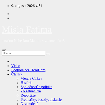
Prejsť
9. augusta 2026
4:51
na
obsah
Misia Fatima
s našou Nebeskou Matkou v znamení kríža
Video
Podpora cez HeroHero
Články
Viera a Cirkev
História
Spoločnosť a politika
Zo zahraničia
Reportáže
Prednášky, besedy, diskusie
Nezaradené