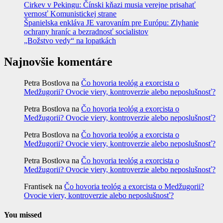
Cirkev v Pekingu: Čínski kňazi musia verejne prisahať
vernosť Komunistickej strane
Španielska enkláva JE varovaním pre Európu: Zlyhanie
ochrany hraníc a bezradnosť socialistov
„Božstvo vedy“ na lopatkách
Najnovšie komentáre
Petra Bostlova
na
Čo hovoria teológ a exorcista o
Medžugorii? Ovocie viery, kontroverzie alebo neposlušnosť?
Petra Bostlova
na
Čo hovoria teológ a exorcista o
Medžugorii? Ovocie viery, kontroverzie alebo neposlušnosť?
Petra Bostlova
na
Čo hovoria teológ a exorcista o
Medžugorii? Ovocie viery, kontroverzie alebo neposlušnosť?
Petra Bostlova
na
Čo hovoria teológ a exorcista o
Medžugorii? Ovocie viery, kontroverzie alebo neposlušnosť?
Frantisek
na
Čo hovoria teológ a exorcista o Medžugorii?
Ovocie viery, kontroverzie alebo neposlušnosť?
You missed