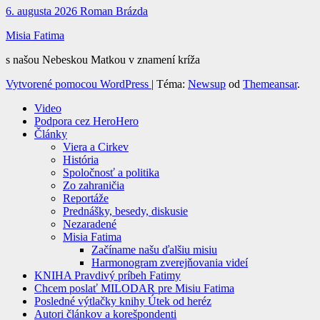
6. augusta 2026
Roman Brázda
Misia Fatima
s našou Nebeskou Matkou v znamení kríža
Vytvorené pomocou WordPress
|
Téma:
Newsup
od
Themeansar
.
Video
Podpora cez HeroHero
Články
Viera a Cirkev
História
Spoločnosť a politika
Zo zahraničia
Reportáže
Prednášky, besedy, diskusie
Nezaradené
Misia Fatima
Začíname našu ďalšiu misiu
Harmonogram zverejňovania videí
KNIHA Pravdivý príbeh Fatimy
Chcem poslať MILODAR pre Misiu Fatima
Posledné výtlačky knihy Útek od heréz
Autori článkov a korešpondenti