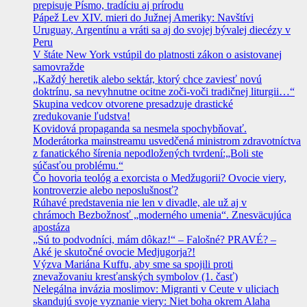
prepisuje Písmo, tradíciu aj prírodu
Pápež Lev XIV. mieri do Južnej Ameriky: Navštívi
Uruguay, Argentínu a vráti sa aj do svojej bývalej diecézy v
Peru
V štáte New York vstúpil do platnosti zákon o asistovanej
samovražde
„Každý heretik alebo sektár, ktorý chce zaviesť novú
doktrínu, sa nevyhnutne ocitne zoči-voči tradičnej liturgii…“
Skupina vedcov otvorene presadzuje drastické
zredukovanie ľudstva!
Kovidová propaganda sa nesmela spochybňovať.
Moderátorka mainstreamu usvedčená ministrom zdravotníctva
z fanatického šírenia nepodložených tvrdení:„Boli ste
súčasťou problému.“
Čo hovoria teológ a exorcista o Medžugorii? Ovocie viery,
kontroverzie alebo neposlušnosť?
Rúhavé predstavenia nie len v divadle, ale už aj v
chrámoch Bezbožnosť „moderného umenia“. Znesväcujúca
apostáza
„Sú to podvodníci, mám dôkaz!“ – Falošné? PRAVÉ? –
Aké je skutočné ovocie Medjugorja?!
Výzva Mariána Kuffu, aby sme sa spojili proti
znevažovaniu kresťanských symbolov (1. časť)
Nelegálna invázia moslimov: Migranti v Ceute v uliciach
skandujú svoje vyznanie viery: Niet boha okrem Alaha