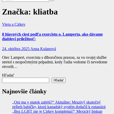
Značka:
kliatba
Viera a Cirkev
8 hlavných ciest podľa exorcistu o. Lamperta, ako dávame
diablovi príležitosť:
24. októbra 2025
Anna Kulanová
Otec Lampert, exorcista s dlhoročnou praxou, sa vo svojej službe
stretol s nespočetnými prípadmi, kedy ľudia vedome či nevedome
otvorili…
Hľadať
Hľadať
Najnovšie články
„Oni ma v piatok zabijú?“ Aktuálne: Mrazivý skutočný
príbeh babičky, ktorú kanadský systém dotlačil k eutanázii
„Bez LGBT nie je Cirkev kompletná?“ Mexický biskup