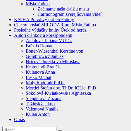
Misia Fatima
Začíname našu ďalšiu misiu
Harmonogram zverejňovania videí
KNIHA Pravdivý príbeh Fatimy
Chcem poslať MILODAR pre Misiu Fatima
Posledné výtlačky knihy Útek od heréz
Autori článkov a korešpondenti
Antalová Tatiana MUDr.
Brázda Roman
Ebner-Wiesenthal Kerstine von
Gombrowicz Janusz
Hricová-Jurečková Miroslava
Kratochvíl Braněk
Kulanová Anna
Leško Michal
Malý Radomír PhDr.
Mordel Štefan doc. ThDr. ICLic. PhD.
Sokolová-Kwiatkowska Agnieszka
Šnajderová Zuzana
Tužinský Jakub
Valentová Natália
Kulan Anton
O nás