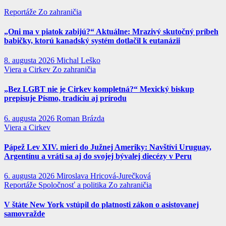
Reportáže
Zo zahraničia
„Oni ma v piatok zabijú?“ Aktuálne: Mrazivý skutočný príbeh
babičky, ktorú kanadský systém dotlačil k eutanázii
8. augusta 2026
Michal Leško
Viera a Cirkev
Zo zahraničia
„Bez LGBT nie je Cirkev kompletná?“ Mexický biskup
prepisuje Písmo, tradíciu aj prírodu
6. augusta 2026
Roman Brázda
Viera a Cirkev
Pápež Lev XIV. mieri do Južnej Ameriky: Navštívi Uruguay,
Argentínu a vráti sa aj do svojej bývalej diecézy v Peru
6. augusta 2026
Miroslava Hricová-Jurečková
Reportáže
Spoločnosť a politika
Zo zahraničia
V štáte New York vstúpil do platnosti zákon o asistovanej
samovražde