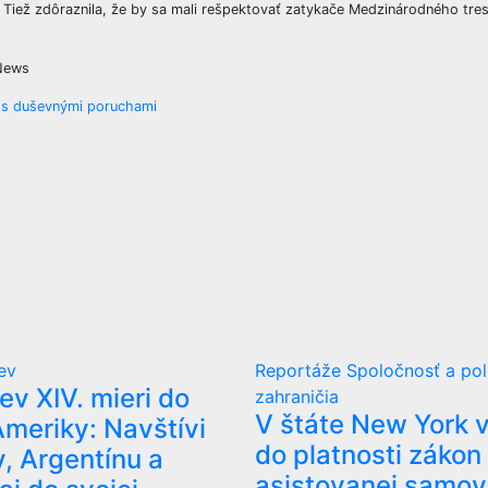
ie. Tiež zdôraznila, že by sa mali rešpektovať zatykače Medzinárodného tr
 News
í s duševnými poruchami
kev
Reportáže
Spoločnosť a pol
ev XIV. mieri do
zahraničia
V štáte New York v
Ameriky: Navštívi
do platnosti zákon
, Argentínu a
asistovanej samo