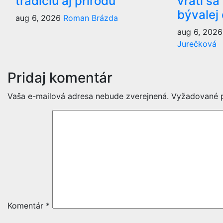
tradíciu aj prírodu
vráti sa
bývalej
aug 6, 2026
Roman Brázda
aug 6, 202
Jurečková
Pridaj komentár
Vaša e-mailová adresa nebude zverejnená.
Vyžadované p
Komentár
*