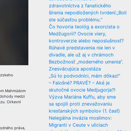
zdravotníctva z fanatického
šírenia nepodložených tvrdení:„Boli
ste súčasťou problému.“
Čo hovoria teológ a exorcista o
Medžugorii? Ovocie viery,
kontroverzie alebo neposlušnosť?
Rúhavé predstavenia nie len v
divadle, ale už aj v chrámoch
Bezbožnosť „moderného umenia“.
Znesväcujúca apostáza
úzskeho
„Sú to podvodníci, mám dôkaz!“
– Falošné? PRAVÉ? – Aké je
skutočné ovocie Medjugorja?!
entom Mahmúdom
Výzva Mariána Kuffu, aby sme
j dohody medzi
zu. Cirkevní
sa spojili proti znevažovaniu
kresťanských symbolov (1. časť)
Nelegálna invázia moslimov:
Migranti v Ceute v uliciach
rodného práva,