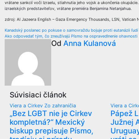
vrátane sankcií voči Izraelu, stiahnutia jeho vojsk a ukončenia okupác
izraelských predstaviteľov, vrátane premiéra Benjamina Netanjahua.
zdroj: Al Jazeera English – Gaza Emergency Thousands, LSN, Vatican
Navigácia
Kanadský poslanec po pokuse o samovraždu bojuje proti eutanázii ľud
Ako odpovedať tým, čo zneužívajú Písmo na ospravedlnenie ohavnosti
v
Od
Anna Kulanová
článku
Súvisiaci článok
Viera a Cirkev
Zo zahraničia
Viera a Cir
„Bez LGBT nie je Cirkev
Pápež L
kompletná?“ Mexický
Južnej 
biskup prepisuje Písmo,
Uruguay