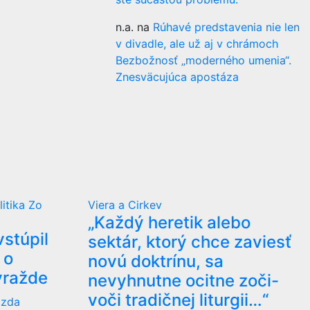
n.a.
na
Rúhavé predstavenia nie len
v divadle, ale už aj v chrámoch
Bezbožnosť „moderného umenia“.
Znesväcujúca apostáza
litika
Zo
Viera a Cirkev
„Každý heretik alebo
vstúpil
sektár, ktorý chce zaviesť
 o
novú doktrínu, sa
vražde
nevyhnutne ocitne zoči-
voči tradičnej liturgii…“
ázda