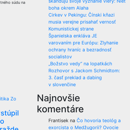
skandujú svoje vyznanie viery: Niet
estného súdu na
boha okrem Alaha
Cirkev v Pekingu: Čínski kňazi
musia verejne prisahať vernosť
Komunistickej strane
Španielska enkláva JE
varovaním pre Európu: Zlyhanie
ochrany hraníc a bezradnosť
socialistov
„Božstvo vedy“ na lopatkách
Rozhovor s Jackom Schmidtom:
3. časť preklad a dabing
v slovenčine
Najnovšie
itika
Zo
komentáre
stúpil
 o
Frantisek
na
Čo hovoria teológ a
exorcista o Medžugorii? Ovocie
vražde