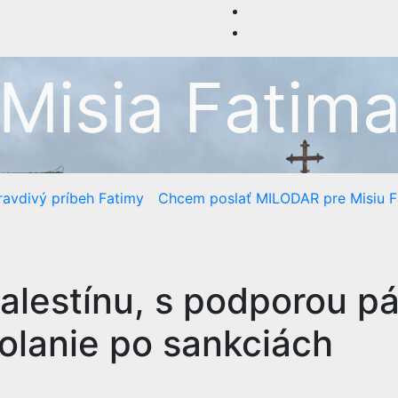
Misia Fatim
avdivý príbeh Fatimy
Chcem poslať MILODAR pre Misiu F
Palestínu, s podporou p
 volanie po sankciách