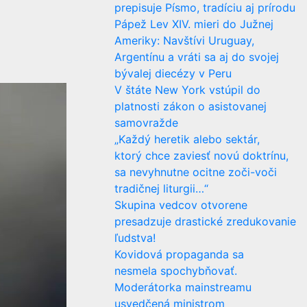
prepisuje Písmo, tradíciu aj prírodu
Pápež Lev XIV. mieri do Južnej
Ameriky: Navštívi Uruguay,
Argentínu a vráti sa aj do svojej
bývalej diecézy v Peru
V štáte New York vstúpil do
platnosti zákon o asistovanej
samovražde
„Každý heretik alebo sektár,
ktorý chce zaviesť novú doktrínu,
sa nevyhnutne ocitne zoči-voči
tradičnej liturgii…“
Skupina vedcov otvorene
presadzuje drastické zredukovanie
ľudstva!
Kovidová propaganda sa
nesmela spochybňovať.
Moderátorka mainstreamu
usvedčená ministrom