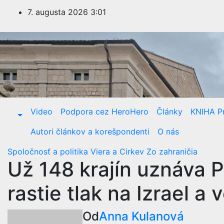
Prejsť
7. augusta 2026
3:01
na
obsah
Video
Podpora cez HeroHero
Články
KNIHA Pr
Autori článkov a korešpondenti
O nás
Spoločnosť a politika
Viera a Cirkev
Zo zahraničia
Už 148 krajín uznáva 
rastie tlak na Izrael a
Od
Anna Kulanová