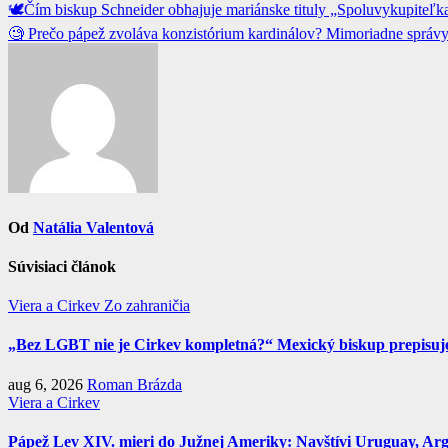
Navigácia
🕊️Čím biskup Schneider obhajuje mariánske tituly „Spoluvykupiteľka
v
🧐 Prečo pápež zvoláva konzistórium kardinálov? Mimoriadne správy
článku
Od
Natália Valentová
Súvisiaci článok
Viera a Cirkev
Zo zahraničia
„Bez LGBT nie je Cirkev kompletná?“ Mexický biskup prepisuje 
aug 6, 2026
Roman Brázda
Viera a Cirkev
Pápež Lev XIV. mieri do Južnej Ameriky: Navštívi Uruguay, Argen