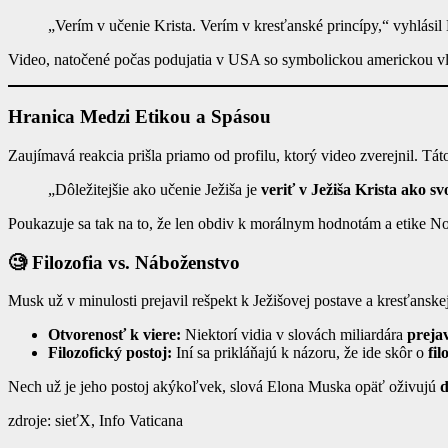
„Verím v učenie Krista. Verím v kresťanské princípy,“ vyhlásil
Video, natočené počas podujatia v USA so symbolickou americkou vl
Hranica Medzi Etikou a Spásou
Zaujímavá reakcia prišla priamo od profilu, ktorý video zverejnil. T
„Dôležitejšie ako učenie Ježiša je
veriť v Ježiša Krista ako s
Poukazuje sa tak na to, že len obdiv k morálnym hodnotám a etike Nov
🧐 Filozofia vs. Náboženstvo
Musk už v minulosti prejavil rešpekt k Ježišovej postave a kresťanske
Otvorenosť k viere:
Niektorí vidia v slovách miliardára
preja
Filozofický postoj:
Iní sa prikláňajú k názoru, že ide skôr o
fil
Nech už je jeho postoj akýkoľvek, slová Elona Muska opäť oživujú
d
zdroje: sieťX, Info Vaticana