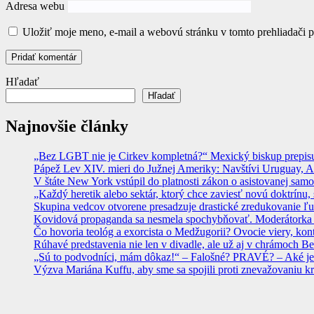
Adresa webu
Uložiť moje meno, e-mail a webovú stránku v tomto prehliadači 
Hľadať
Hľadať
Najnovšie články
„Bez LGBT nie je Cirkev kompletná?“ Mexický biskup prepisuje
Pápež Lev XIV. mieri do Južnej Ameriky: Navštívi Uruguay, Arge
V štáte New York vstúpil do platnosti zákon o asistovanej sam
„Každý heretik alebo sektár, ktorý chce zaviesť novú doktrínu, 
Skupina vedcov otvorene presadzuje drastické zredukovanie ľu
Kovidová propaganda sa nesmela spochybňovať. Moderátorka ma
Čo hovoria teológ a exorcista o Medžugorii? Ovocie viery, kon
Rúhavé predstavenia nie len v divadle, ale už aj v chrámoch
„Sú to podvodníci, mám dôkaz!“ – Falošné? PRAVÉ? – Aké je
Výzva Mariána Kuffu, aby sme sa spojili proti znevažovaniu k