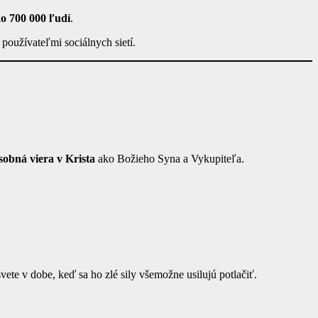
ko 700 000 ľudí
.
používateľmi sociálnych sietí.
sobná viera v Krista
ako Božieho Syna a Vykupiteľa.
e v dobe, keď sa ho zlé sily všemožne usilujú potlačiť.