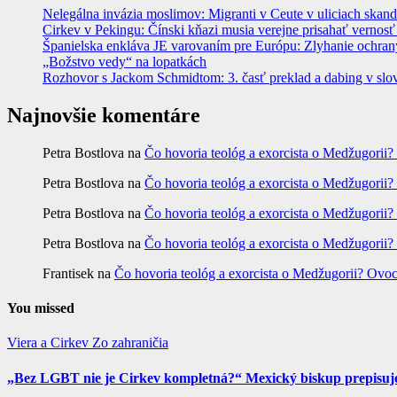
Nelegálna invázia moslimov: Migranti v Ceute v uliciach skan
Cirkev v Pekingu: Čínski kňazi musia verejne prisahať vernosť
Španielska enkláva JE varovaním pre Európu: Zlyhanie ochrany
„Božstvo vedy“ na lopatkách
Rozhovor s Jackom Schmidtom: 3. časť preklad a dabing v slo
Najnovšie komentáre
Petra Bostlova
na
Čo hovoria teológ a exorcista o Medžugorii?
Petra Bostlova
na
Čo hovoria teológ a exorcista o Medžugorii?
Petra Bostlova
na
Čo hovoria teológ a exorcista o Medžugorii?
Petra Bostlova
na
Čo hovoria teológ a exorcista o Medžugorii?
Frantisek
na
Čo hovoria teológ a exorcista o Medžugorii? Ovoc
You missed
Viera a Cirkev
Zo zahraničia
„Bez LGBT nie je Cirkev kompletná?“ Mexický biskup prepisuje 