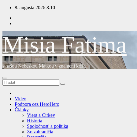
Prejsť
8. augusta 2026
8:10
na
obsah
Misia Fatima
s našou Nebeskou Matkou v znamení kríža
Video
Podpora cez HeroHero
Články
Viera a Cirkev
História
Spoločnosť a politika
Zo zahraničia