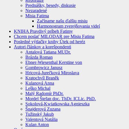
Reportáže
Prednášky, besedy, diskusie
Nezaradené
Misia Fatima
Začíname našu ďalšiu misiu
Harmonogram zverejňovania videí
KNIHA Pravdivý príbeh Fatimy
Chcem poslať MILODAR pre Misiu Fatima
Posledné výtlačky knihy Útek od heréz
Autori článkov a korešpondenti
Antalová Tatiana MUDr.
Brázda Roman
Ebner-Wiesenthal Kerstine von
Gombrowicz Janusz
Hricová-Jurečková Miroslava
Kratochvíl Braněk
Kulanová Anna
Leško Michal
Malý Radomír PhDr.
Mordel Štefan doc. ThDr. ICLic. PhD.
Sokolová-Kwiatkowska Agnieszka
Šnajderová Zuzana
Tužinský Jakub
Valentová Natália
Kulan Anton