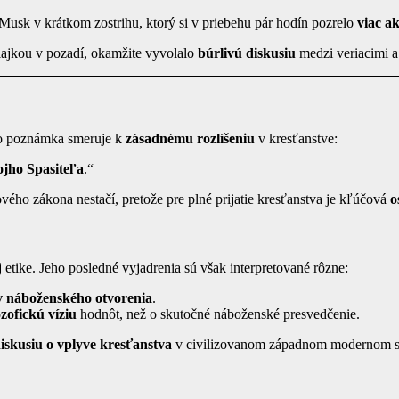
 Musk v krátkom zostrihu, ktorý si v priebehu pár hodín pozrelo
viac a
ajkou v pozadí, okamžite vyvolalo
búrlivú diskusiu
medzi veriacimi a 
áto poznámka smeruje k
zásadnému rozlíšeniu
v kresťanstve:
vojho Spasiteľa
.“
ého zákona nestačí, pretože pre plné prijatie kresťanstva je kľúčová
o
j etike. Jeho posledné vyjadrenia sú však interpretované rôzne:
v náboženského otvorenia
.
ozofickú víziu
hodnôt, než o skutočné náboženské presvedčenie.
iskusiu o vplyve kresťanstva
v civilizovanom západnom modernom svet