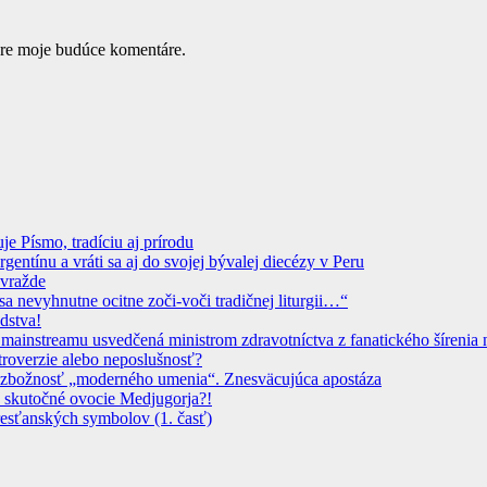
pre moje budúce komentáre.
 Písmo, tradíciu aj prírodu
ntínu a vráti sa aj do svojej bývalej diecézy v Peru
ovražde
sa nevyhnutne ocitne zoči-voči tradičnej liturgii…“
dstva!
instreamu usvedčená ministrom zdravotníctva z fanatického šírenia n
troverzie alebo neposlušnosť?
 Bezbožnosť „moderného umenia“. Znesväcujúca apostáza
 skutočné ovocie Medjugorja?!
resťanských symbolov (1. časť)