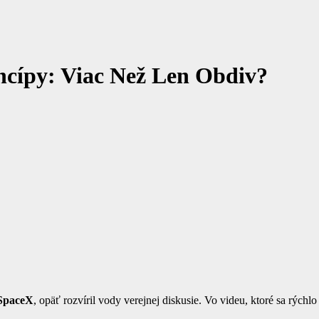
ncípy: Viac Než Len Obdiv?
 SpaceX
, opäť rozvíril vody verejnej diskusie. Vo videu, ktoré sa rýchl