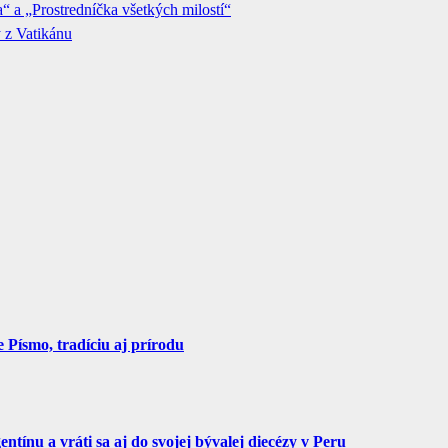
“ a „Prostredníčka všetkých milostí“
 z Vatikánu
Písmo, tradíciu aj prírodu
tínu a vráti sa aj do svojej bývalej diecézy v Peru