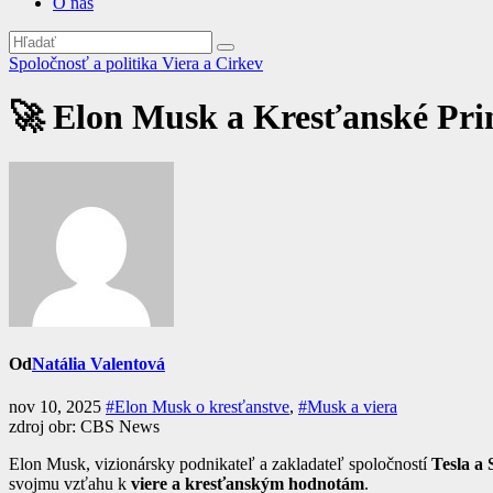
O nás
Spoločnosť a politika
Viera a Cirkev
🚀 Elon Musk a Kresťanské Pri
Od
Natália Valentová
nov 10, 2025
#Elon Musk o kresťanstve
,
#Musk a viera
zdroj obr: CBS News
Elon Musk, vizionársky podnikateľ a zakladateľ spoločností
Tesla a
svojmu vzťahu k
viere a kresťanským hodnotám
.