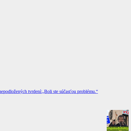
epodložených tvrdení:„Boli ste súčasťou problému.“