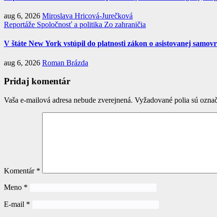
aug 6, 2026
Miroslava Hricová-Jurečková
Reportáže
Spoločnosť a politika
Zo zahraničia
V štáte New York vstúpil do platnosti zákon o asistovanej samov
aug 6, 2026
Roman Brázda
Pridaj komentár
Vaša e-mailová adresa nebude zverejnená.
Vyžadované polia sú ozna
Komentár
*
Meno
*
E-mail
*