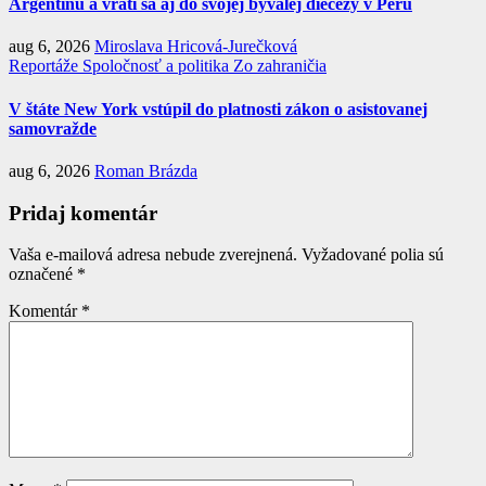
Argentínu a vráti sa aj do svojej bývalej diecézy v Peru
aug 6, 2026
Miroslava Hricová-Jurečková
Reportáže
Spoločnosť a politika
Zo zahraničia
V štáte New York vstúpil do platnosti zákon o asistovanej
samovražde
aug 6, 2026
Roman Brázda
Pridaj komentár
Vaša e-mailová adresa nebude zverejnená.
Vyžadované polia sú
označené
*
Komentár
*