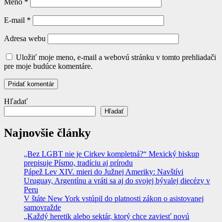
Meno
*
E-mail
*
Adresa webu
Uložiť moje meno, e-mail a webovú stránku v tomto prehliadači
pre moje budúce komentáre.
Hľadať
Hľadať
Najnovšie články
„Bez LGBT nie je Cirkev kompletná?“ Mexický biskup
prepisuje Písmo, tradíciu aj prírodu
Pápež Lev XIV. mieri do Južnej Ameriky: Navštívi
Uruguay, Argentínu a vráti sa aj do svojej bývalej diecézy v
Peru
V štáte New York vstúpil do platnosti zákon o asistovanej
samovražde
„Každý heretik alebo sektár, ktorý chce zaviesť novú