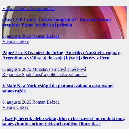
Viera a Cirkev
Zo zahraničia
„Bez LGBT nie je Cirkev kompletná?“ Mexický biskup
prepisuje Písmo, tradíciu aj prírodu
6. augusta 2026
Roman Brázda
Viera a Cirkev
Pápež Lev XIV. mieri do Južnej Ameriky: Navštívi Uruguay,
Argentínu a vráti sa aj do svojej bývalej diecézy v Peru
6. augusta 2026
Miroslava Hricová-Jurečková
Reportáže
Spoločnosť a politika
Zo zahraničia
V štáte New York vstúpil do platnosti zákon o asistovanej
samovražde
6. augusta 2026
Roman Brázda
Viera a Cirkev
„Každý heretik alebo sektár, ktorý chce zaviesť novú doktrínu,
sa nevyhnutne ocitne zoči-voči tradičnej liturgii…“