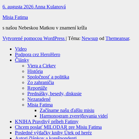
6. augusta 2026
Anna Kulanová
Misia Fatima
s našou Nebeskou Matkou v znamení kríža
Vytvorené pomocou WordPress
|
Téma:
Newsup
od
Themeansar
.
Video
Podpora cez HeroHero
Články
Viera a Cirkev
História
Spoločnosť a politika
Zo zahraničia
Reportáže
Prednášky, besedy, diskusie
Nezaradené
Misia Fatima
Začíname našu ďalšiu misiu
Harmonogram zverejňovania videí
KNIHA Pravdivý príbeh Fatimy
Chcem poslať MILODAR pre Misiu Fatima
Posledné výtlačky knihy Útek od heréz
Autori článkov a korešpondenti