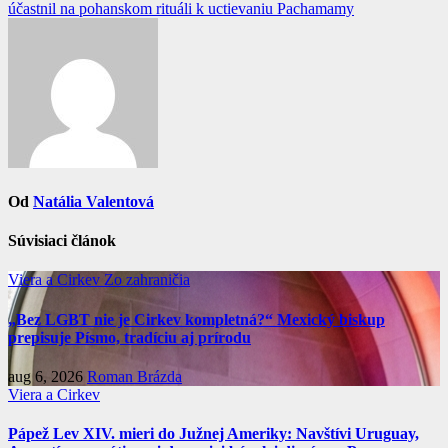
článku
účastnil na pohanskom rituáli k uctievaniu Pachamamy
Od
Natália Valentová
Súvisiaci článok
Viera a Cirkev
Zo zahraničia
„Bez LGBT nie je Cirkev kompletná?“ Mexický biskup
prepisuje Písmo, tradíciu aj prírodu
aug 6, 2026
Roman Brázda
Viera a Cirkev
Pápež Lev XIV. mieri do Južnej Ameriky: Navštívi Uruguay,