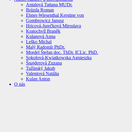
Antalová Tatiana MUDr.
Brázda Roman
Ebner-Wiesenthal Kerstine von
Gombrowicz Janusz
Hricová-Jurečková Miroslava
Kratochvíl Braněk
Kulanová Anna
Leško Michal
Malý Radomír PhDr.
Mordel Štefan doc. ThDr. ICLic. PhD.
Sokolová-Kwiatkowska Agnieszka
Šnajderová Zuzana
Tužinský Jakub
Valentová Natália
Kulan Anton
O nás