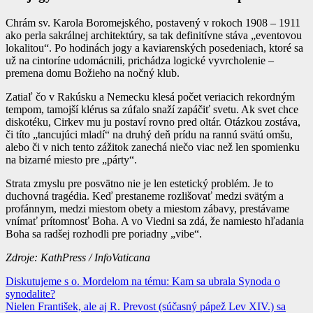
Chrám sv. Karola Boromejského, postavený v rokoch 1908 – 1911
ako perla sakrálnej architektúry, sa tak definitívne stáva „eventovou
lokalitou“. Po hodinách jogy a kaviarenských posedeniach, ktoré sa
už na cintoríne udomácnili, prichádza logické vyvrcholenie –
premena domu Božieho na nočný klub.
Zatiaľ čo v Rakúsku a Nemecku klesá počet veriacich rekordným
tempom, tamojší klérus sa zúfalo snaží zapáčiť svetu. Ak svet chce
diskotéku, Cirkev mu ju postaví rovno pred oltár. Otázkou zostáva,
či títo „tancujúci mladí“ na druhý deň prídu na rannú svätú omšu,
alebo či v nich tento zážitok zanechá niečo viac než len spomienku
na bizarné miesto pre „párty“.
Strata zmyslu pre posvätno nie je len estetický problém. Je to
duchovná tragédia. Keď prestaneme rozlišovať medzi svätým a
profánnym, medzi miestom obety a miestom zábavy, prestávame
vnímať prítomnosť Boha. A vo Viedni sa zdá, že namiesto hľadania
Boha sa radšej rozhodli pre poriadny „vibe“.
Zdroje: KathPress / InfoVaticana
Navigácia
Diskutujeme s o. Mordelom na tému: Kam sa ubrala Synoda o
synodalite?
v
Nielen František, ale aj R. Prevost (súčasný pápež Lev XIV.) sa