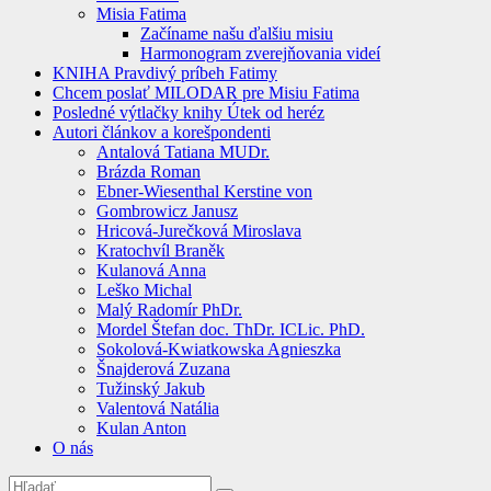
Misia Fatima
Začíname našu ďalšiu misiu
Harmonogram zverejňovania videí
KNIHA Pravdivý príbeh Fatimy
Chcem poslať MILODAR pre Misiu Fatima
Posledné výtlačky knihy Útek od heréz
Autori článkov a korešpondenti
Antalová Tatiana MUDr.
Brázda Roman
Ebner-Wiesenthal Kerstine von
Gombrowicz Janusz
Hricová-Jurečková Miroslava
Kratochvíl Braněk
Kulanová Anna
Leško Michal
Malý Radomír PhDr.
Mordel Štefan doc. ThDr. ICLic. PhD.
Sokolová-Kwiatkowska Agnieszka
Šnajderová Zuzana
Tužinský Jakub
Valentová Natália
Kulan Anton
O nás