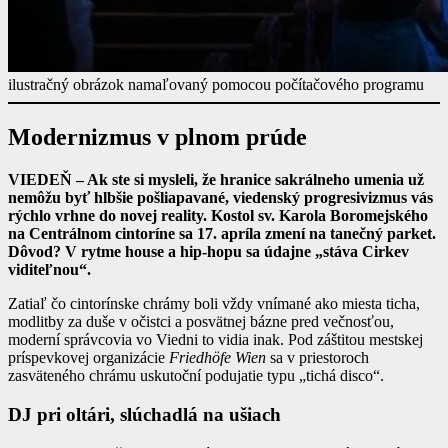
ilustračný obrázok namaľovaný pomocou počítačového programu
Modernizmus v plnom prúde
VIEDEŇ – Ak ste si mysleli, že hranice sakrálneho umenia už
nemôžu byť hlbšie pošliapavané, viedenský progresivizmus vás
rýchlo vrhne do novej reality. Kostol sv. Karola Boromejského
na Centrálnom cintoríne sa 17. apríla zmení na tanečný parket.
Dôvod? V rytme house a hip-hopu sa údajne „stáva Cirkev
viditeľnou“.
Zatiaľ čo cintorínske chrámy boli vždy vnímané ako miesta ticha,
modlitby za duše v očistci a posvätnej bázne pred večnosťou,
moderní správcovia vo Viedni to vidia inak. Pod záštitou mestskej
príspevkovej organizácie
Friedhöfe Wien
sa v priestoroch
zasväteného chrámu uskutoční podujatie typu „tichá disco“.
DJ pri oltári, slúchadlá na ušiach