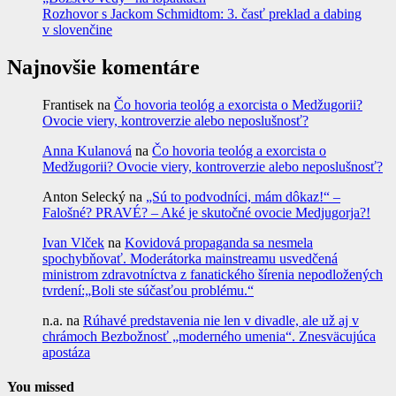
Rozhovor s Jackom Schmidtom: 3. časť preklad a dabing
v slovenčine
Najnovšie komentáre
Frantisek
na
Čo hovoria teológ a exorcista o Medžugorii?
Ovocie viery, kontroverzie alebo neposlušnosť?
Anna Kulanová
na
Čo hovoria teológ a exorcista o
Medžugorii? Ovocie viery, kontroverzie alebo neposlušnosť?
Anton Selecký
na
„Sú to podvodníci, mám dôkaz!“ –
Falošné? PRAVÉ? – Aké je skutočné ovocie Medjugorja?!
Ivan Vlček
na
Kovidová propaganda sa nesmela
spochybňovať. Moderátorka mainstreamu usvedčená
ministrom zdravotníctva z fanatického šírenia nepodložených
tvrdení:„Boli ste súčasťou problému.“
n.a.
na
Rúhavé predstavenia nie len v divadle, ale už aj v
chrámoch Bezbožnosť „moderného umenia“. Znesväcujúca
apostáza
You missed