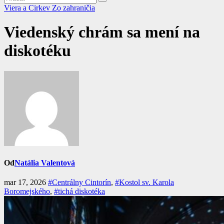
Viera a Cirkev
Zo zahraničia
Viedenský chrám sa mení na
diskotéku
Od
Natália Valentová
mar 17, 2026
#Centrálny Cintorín
,
#Kostol sv. Karola
Boromejského
,
#tichá diskotéka