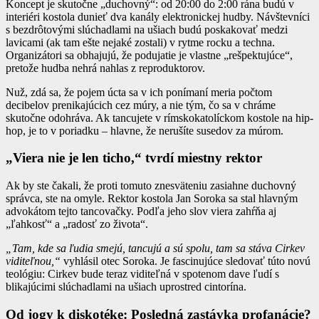
Koncept je skutočne „duchovný“: od 20:00 do 2:00 rána budú v
interiéri kostola dunieť dva kanály elektronickej hudby. Návštevníci
s bezdrôtovými slúchadlami na ušiach budú poskakovať medzi
lavicami (ak tam ešte nejaké zostali) v rytme rocku a techna.
Organizátori sa obhajujú, že podujatie je vlastne „rešpektujúce“,
pretože hudba nehrá nahlas z reproduktorov.
Nuž, zdá sa, že pojem úcta sa v ich ponímaní meria počtom
decibelov prenikajúcich cez múry, a nie tým, čo sa v chráme
skutočne odohráva. Ak tancujete v rímskokatolíckom kostole na hip-
hop, je to v poriadku – hlavne, že nerušíte susedov za múrom.
„Viera nie je len ticho,“ tvrdí miestny rektor
Ak by ste čakali, že proti tomuto znesväteniu zasiahne duchovný
správca, ste na omyle. Rektor kostola Jan Soroka sa stal hlavným
advokátom tejto tancovačky. Podľa jeho slov viera zahŕňa aj
„ľahkosť“ a „radosť zo života“.
„Tam, kde sa ľudia smejú, tancujú a sú spolu, tam sa stáva Cirkev
viditeľnou,“
vyhlásil otec Soroka. Je fascinujúce sledovať túto novú
teológiu: Cirkev bude teraz viditeľná v spotenom dave ľudí s
blikajúcimi slúchadlami na ušiach uprostred cintorína.
Od jogy k diskotéke: Posledná zastávka profanácie?