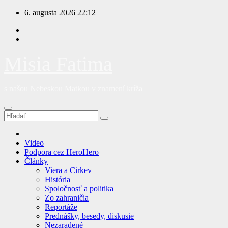
Prejsť
6. augusta 2026
22:12
na
obsah
Misia Fatima
s našou Nebeskou Matkou v znamení kríža
Video
Podpora cez HeroHero
Články
Viera a Cirkev
História
Spoločnosť a politika
Zo zahraničia
Reportáže
Prednášky, besedy, diskusie
Nezaradené