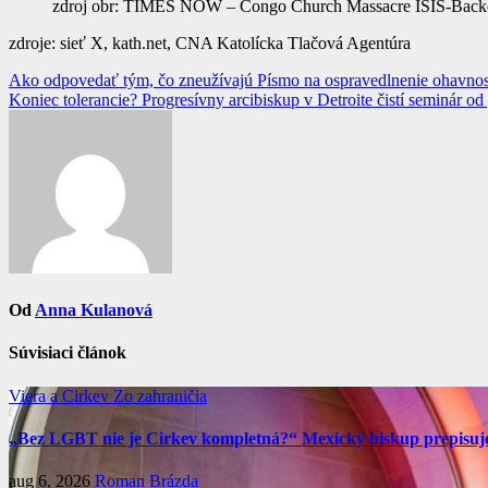
zdroj obr: TIMES NOW – Congo Church Massacre ISIS-Backe
zdroje: sieť X, kath.net, CNA Katolícka Tlačová Agentúra
Navigácia
Ako odpovedať tým, čo zneužívajú Písmo na ospravedlnenie ohavnos
Koniec tolerancie? Progresívny arcibiskup v Detroite čistí seminár 
v
článku
Od
Anna Kulanová
Súvisiaci článok
Viera a Cirkev
Zo zahraničia
„Bez LGBT nie je Cirkev kompletná?“ Mexický biskup prepisuje 
aug 6, 2026
Roman Brázda