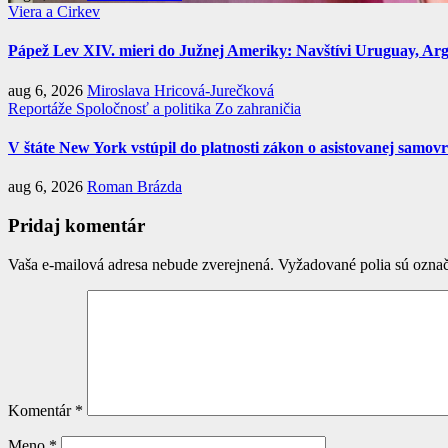
Viera a Cirkev
Pápež Lev XIV. mieri do Južnej Ameriky: Navštívi Uruguay, Argen
aug 6, 2026
Miroslava Hricová-Jurečková
Reportáže
Spoločnosť a politika
Zo zahraničia
V štáte New York vstúpil do platnosti zákon o asistovanej samov
aug 6, 2026
Roman Brázda
Pridaj komentár
Vaša e-mailová adresa nebude zverejnená.
Vyžadované polia sú ozna
Komentár
*
Meno
*