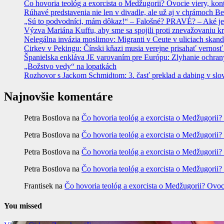
Čo hovoria teológ a exorcista o Medžugorii? Ovocie viery, kon
Rúhavé predstavenia nie len v divadle, ale už aj v chrámoch
„Sú to podvodníci, mám dôkaz!“ – Falošné? PRAVÉ? – Aké je
Výzva Mariána Kuffu, aby sme sa spojili proti znevažovaniu k
Nelegálna invázia moslimov: Migranti v Ceute v uliciach skan
Cirkev v Pekingu: Čínski kňazi musia verejne prisahať vernosť
Španielska enkláva JE varovaním pre Európu: Zlyhanie ochrany
„Božstvo vedy“ na lopatkách
Rozhovor s Jackom Schmidtom: 3. časť preklad a dabing v slo
Najnovšie komentáre
Petra Bostlova
na
Čo hovoria teológ a exorcista o Medžugorii?
Petra Bostlova
na
Čo hovoria teológ a exorcista o Medžugorii?
Petra Bostlova
na
Čo hovoria teológ a exorcista o Medžugorii?
Petra Bostlova
na
Čo hovoria teológ a exorcista o Medžugorii?
Frantisek
na
Čo hovoria teológ a exorcista o Medžugorii? Ovoc
You missed