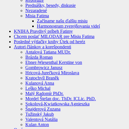
Reportáže
Prednášky, besedy, diskusie
Nezaradené
Misia Fatima
Začíname našu ďalšiu misiu
Harmonogram zverejňovania videí
KNIHA Pravdivý príbeh Fatimy
Chcem poslať MILODAR pre Misiu Fatima
Posledné výtlačky knihy Útek od heréz
Autori článkov a korešpondenti
Antalová Tatiana MUDr.
Brázda Roman
Ebner-Wiesenthal Kerstine von
Gombrowicz Janusz
Hricová-Jurečková Miroslava
Kratochvíl Braněk
Kulanová Anna
Leško Michal
Malý Radomír PhDr.
Mordel Štefan doc. ThDr. ICLic. PhD.
Sokolová-Kwiatkowska Agnieszka
Šnajderová Zuzana
Tužinský Jakub
Valentová Natália
Kulan Anton