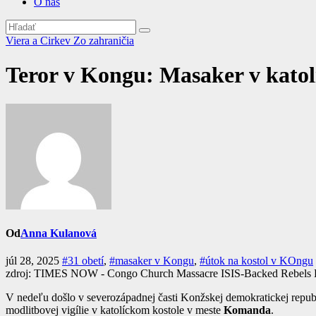
O nás
Viera a Cirkev
Zo zahraničia
Teror v Kongu: Masaker v katol
Od
Anna Kulanová
júl 28, 2025
#31 obetí
,
#masaker v Kongu
,
#útok na kostol v KOngu
zdroj: TIMES NOW - Congo Church Massacre ISIS-Backed Rebels K
V nedeľu došlo v severozápadnej časti Konžskej demokratickej repub
modlitbovej vigílie v katolíckom kostole v meste
Komanda
.