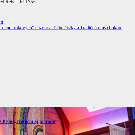
d Rebels Kill 35+
ti
od „nepokrokových“ názorov. Tiché čistky a Tradičná omša bokom
Písmo, tradíciu aj prírodu