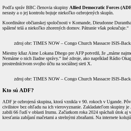
Podľa správ BBC členovia skupiny
Allied Democratic Forces (AD
nerasty a o jej kontrolu bojuje niekoľko ozbrojených skupín.
Koordinátor občianskej spoločnosti v Komande, Dieudonne Duranthabo,
spálené telá a niekoľko zhorených domov. Pátranie však pokračuje.“
zdroj obr: TIMES NOW – Congo Church Massacre ISIS-Backe
Miestny kňaz Aime Lokana Dhego pre AFP potvrdil, že „máme najmenej
Nemáme o nich žiadne správy.“ Iné zdroje, ako napríklad Rádio Okapi,
prostredníctvom svojho účtu na sociálnej sieti X.
zdroj obr: TIMES NOW – Congo Church Massacre ISIS-Backe
Kto sú ADF?
ADF je ozbrojená skupina, ktorá vznikla v 90. rokoch v Ugande. Pôv
civilistov bez ohľadu na ich vierovyznanie. Zakladateľom skupiny je
zabili 66 ľudí v oblasti Irumu. Začiatkom roka 2024 spáchali útok aj
kresťania zabíjaní mačetami a strelnými zbraňami. Na internete kolujú 