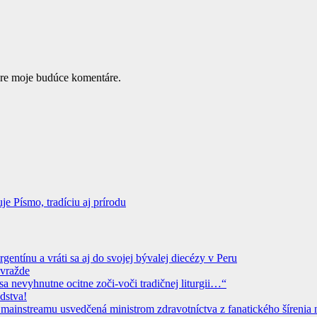
pre moje budúce komentáre.
 Písmo, tradíciu aj prírodu
ntínu a vráti sa aj do svojej bývalej diecézy v Peru
ovražde
sa nevyhnutne ocitne zoči-voči tradičnej liturgii…“
dstva!
instreamu usvedčená ministrom zdravotníctva z fanatického šírenia n