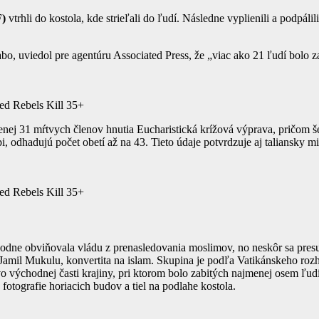
F)
vtrhli do kostola, kde strieľali do ľudí. Následne vyplienili a podpáli
 uviedol pre agentúru Associated Press, že „viac ako 21 ľudí bolo za
d Rebels Kill 35+
 31 mŕtvych členov hnutia Eucharistická krížová výprava, pričom šesť
 odhadujú počet obetí až na 43. Tieto údaje potvrdzuje aj taliansky mi
d Rebels Kill 35+
odne obviňovala vládu z prenasledovania moslimov, no neskôr sa presu
 Jamil Mukulu, konvertita na islam. Skupina je podľa Vatikánskeho ro
 vo východnej časti krajiny, pri ktorom bolo zabitých najmenej osem ľ
fotografie horiacich budov a tiel na podlahe kostola.