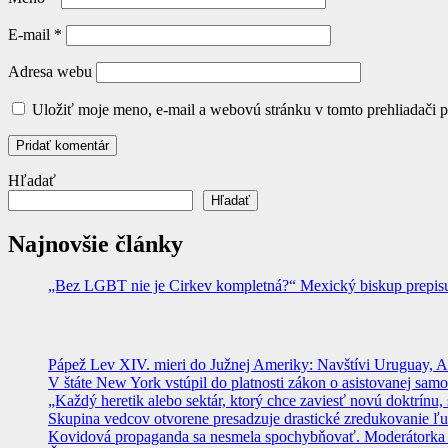
E-mail
*
Adresa webu
Uložiť moje meno, e-mail a webovú stránku v tomto prehliadači 
Hľadať
Hľadať
Najnovšie články
„Bez LGBT nie je Cirkev kompletná?“ Mexický biskup prepisuje
Pápež Lev XIV. mieri do Južnej Ameriky: Navštívi Uruguay, Arge
V štáte New York vstúpil do platnosti zákon o asistovanej sam
„Každý heretik alebo sektár, ktorý chce zaviesť novú doktrínu, 
Skupina vedcov otvorene presadzuje drastické zredukovanie ľu
Kovidová propaganda sa nesmela spochybňovať. Moderátorka ma