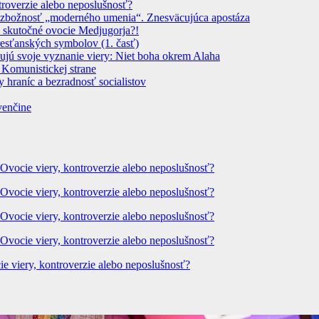
troverzie alebo neposlušnosť?
 Bezbožnosť „moderného umenia“. Znesväcujúca apostáza
 skutočné ovocie Medjugorja?!
resťanských symbolov (1. časť)
dujú svoje vyznanie viery: Niet boha okrem Alaha
 Komunistickej strane
 hraníc a bezradnosť socialistov
venčine
 Ovocie viery, kontroverzie alebo neposlušnosť?
 Ovocie viery, kontroverzie alebo neposlušnosť?
 Ovocie viery, kontroverzie alebo neposlušnosť?
 Ovocie viery, kontroverzie alebo neposlušnosť?
ie viery, kontroverzie alebo neposlušnosť?