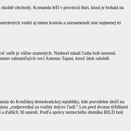
li okolité obchody. Komanda leží v provincii Ituri, ktorá je bohatá na
strelených vnútri aj mimo kostola a zaznamenali sme najmenej tri
 osôb je vážne zranených. Niektorí mladí ľudia boli unesení.
nister zahraničných vecí Antonio Tajani, ktorý útok odsúdil
nula do Konžskej demokratickej republiky, kde pravidelne útočí na
zhlasu „zodpovedná za vraždy tisícov ľudí.“ Len pred dvoma týždňami
udí a ďalších 30 uniesli. Podľa správy nemeckého denníka BILD boli