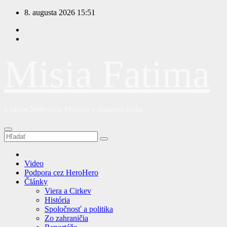
Prejsť
8. augusta 2026
15:51
na
obsah
Misia Fatima
s našou Nebeskou Matkou v znamení kríža
Video
Podpora cez HeroHero
Články
Viera a Cirkev
História
Spoločnosť a politika
Zo zahraničia