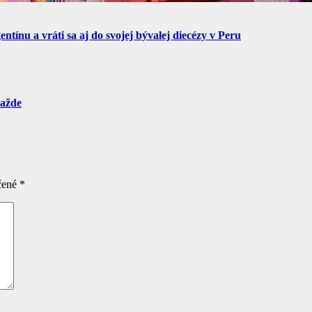
tínu a vráti sa aj do svojej bývalej diecézy v Peru
ražde
čené
*