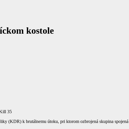
íckom kostole
ill 35
liky (KDR) k brutálnemu útoku, pri ktorom ozbrojená skupina spojená 