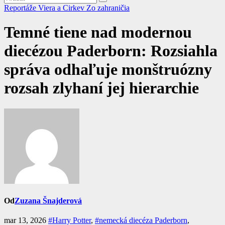
Reportáže
Viera a Cirkev
Zo zahraničia
Temné tiene nad modernou
diecézou Paderborn: Rozsiahla
správa odhaľuje monštruózny
rozsah zlyhaní jej hierarchie
Od
Zuzana Šnajderová
mar 13, 2026
#Harry Potter
,
#nemecká diecéza Paderborn
,