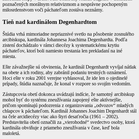
poznačených morálnym relativizmom a nesprávne pochopeným
milosrdenstvom voči páchateľom zostáva neznámy.
Tieň nad kardinálom Degenhardtom
Štúdia vrhá mimoriadne nepriaznivé svetlo na pôsobenie zosnulého
arcibiskupa, kardinála Johannesa Joachima Degenhardta. Podľa
zistení dochádzalo v rámci diecézy k systematickému krytiu
páchateľov, ktorí boli namiesto trestania len prekladaní na iné
miesta.
Ešte závažnejšie sú obvinenia, že kardinál Degenhardt vyvíjal nátlak
na obete a ich rodiny, aby zabránil podaniu trestných oznámení.
Hoci ešte v roku 2001 verejne vyhlasoval, že ide len o ojedinelé
prípady, štúdia naznačuje, že konal v rozpore so svojím vedomím.
Zástupcovia obetí dokonca uvádzajú indície, že samotný arcibiskup
mohol byť do systému zneužívania zapojený ešte aktívnejšie,
pričom spomínajú podozrenia z organizovania „odvozov“ mladých
chlapcov k páchateľom. Kardinál Johannes Joachim Degenhardt stál
na čele arcidiecézy viac ako štyri desaťročia (1961 – 2002).
Predstavitelia obetí označili za „vierohodné“ svedectvo osoby, ktorá
kardinála obviňuje z priameho zneužívania v čase, keď bola
maloletá.