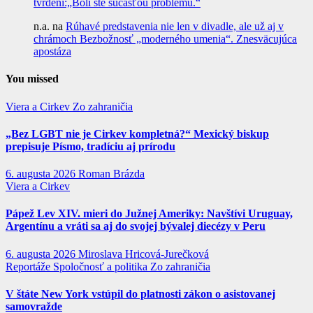
tvrdení:„Boli ste súčasťou problému.“
n.a.
na
Rúhavé predstavenia nie len v divadle, ale už aj v
chrámoch Bezbožnosť „moderného umenia“. Znesväcujúca
apostáza
You missed
Viera a Cirkev
Zo zahraničia
„Bez LGBT nie je Cirkev kompletná?“ Mexický biskup
prepisuje Písmo, tradíciu aj prírodu
6. augusta 2026
Roman Brázda
Viera a Cirkev
Pápež Lev XIV. mieri do Južnej Ameriky: Navštívi Uruguay,
Argentínu a vráti sa aj do svojej bývalej diecézy v Peru
6. augusta 2026
Miroslava Hricová-Jurečková
Reportáže
Spoločnosť a politika
Zo zahraničia
V štáte New York vstúpil do platnosti zákon o asistovanej
samovražde