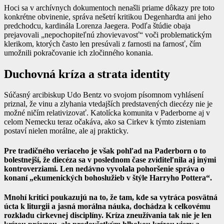
Hoci sa v archívnych dokumentoch nenašli priame dôkazy pre toto
konkrétne obvinenie, správa nešetrí kritikou Degenhardta ani jeho
predchodcu, kardinála Lorenza Jaegera. Podľa štúdie obaja
prejavovali „nepochopiteľnú zhovievavosť“ voči problematickým
klerikom, ktorých často len presúvali z farnosti na farnosť, čím
umožnili pokračovanie ich zločinného konania.
Duchovná kríza a strata identity
Súčasný arcibiskup Udo Bentz vo svojom písomnom vyhlásení
priznal, že vinu a zlyhania vtedajších predstavených diecézy nie je
možné ničím relativizovať. Katolícka komunita v Paderborne aj v
celom Nemecku teraz očakáva, ako sa Cirkev k týmto zisteniam
postaví nielen morálne, ale aj prakticky.
Pre tradičného veriaceho je však pohľad na Paderborn o to
bolestnejší, že diecéza sa v poslednom čase zviditeľnila aj inými
kontroverziami. Len nedávno vyvolala pohoršenie správa o
konaní „ekumenických bohoslužieb v štýle Harryho Pottera“.
Mnohí kritici poukazujú na to, že tam, kde sa vytráca posvätná
úcta k liturgii a jasná morálna náuka, dochádza k celkovému
rozkladu cirkevnej disciplíny.
Kríza zneužívania tak nie je len