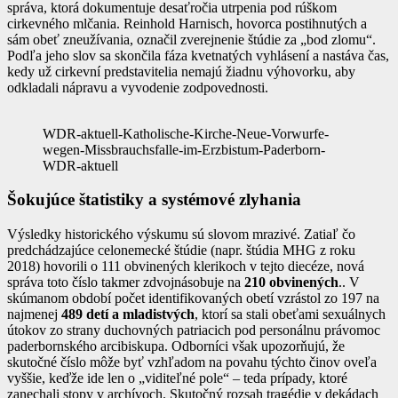
správa, ktorá dokumentuje desaťročia utrpenia pod rúškom
cirkevného mlčania. Reinhold Harnisch, hovorca postihnutých a
sám obeť zneužívania, označil zverejnenie štúdie za „bod zlomu“.
Podľa jeho slov sa skončila fáza kvetnatých vyhlásení a nastáva čas,
kedy už cirkevní predstavitelia nemajú žiadnu výhovorku, aby
odkladali nápravu a vyvodenie zodpovednosti.
WDR-aktuell-Katholische-Kirche-Neue-Vorwurfe-
wegen-Missbrauchsfalle-im-Erzbistum-Paderborn-
WDR-aktuell
Šokujúce štatistiky a systémové zlyhania
Výsledky historického výskumu sú slovom mrazivé. Zatiaľ čo
predchádzajúce celonemecké štúdie (napr. štúdia MHG z roku
2018) hovorili o 111 obvinených klerikoch v tejto diecéze, nová
správa toto číslo takmer zdvojnásobuje na
210 obvinených
.. V
skúmanom období počet identifikovaných obetí vzrástol zo 197 na
najmenej
489
detí a mladistvých
, ktorí sa stali obeťami sexuálnych
útokov zo strany duchovných patriacich pod personálnu právomoc
paderbornského arcibiskupa. Odborníci však upozorňujú, že
skutočné číslo môže byť vzhľadom na povahu týchto činov oveľa
vyššie, keďže ide len o „viditeľné pole“ – teda prípady, ktoré
zanechali stopy v archívoch. Skutočný rozsah tragédie v dekádach