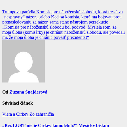
Navigácia
Trumpova paródia Komisie pre náboženskú slobodu, ktorá trestá za
„nesprávny“ názor…alebo Keď sa komisia, ktorá má bojovať proti
v
prenasledovaniu za názor, sama stane nástrojom perzekúcie
článku
„Komisia pre náboženskú slobodu bol podvod. Myslela som, že
moja úloha (komisárky) je chrániť náboženskú slobodu, ale povedali
mi, že moja úloha je chrániť povesť prezidenta!“
Od
Zuzana Šnajderová
Súvisiaci článok
Viera a Cirkev
Zo zahraničia
„Bez LGBT nie je Cirkev kompletná?“ Mexický biskup