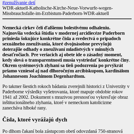
#zenužívanie detí
WDR-aktuell-Katholische-Kirche-Neue-Vorwurfe-wegen-
Missbrauchsfalle-im-Erzbistum-Paderborn-WDR-aktuell
Nemecká cirkev čelí ďalšiemu bolestivému odhaleniu.
Najnovšia vedecká štúdia v modernej arcidiecéze Paderborn
priniesla šokujúce
konkrétne čísla a svedectvá o prípadoch
sexuálneho zneužívania
, ktoré dvojnásobne prevyšujú
doterajšie odhady o zneužívaní mladistvých v minulých
desaťročiach
.
Pre veriacich aj obete ide o zásadný moment,
kedy slová o transparentnosti musia vystriedať konkrétne činy
.
Okrem systémových zlyhaní sa tieň podozrenia po prvýkrát
priamo vzniesol aj nad dlhoročným arcibiskupom, kardinálom
Johannesom Joachimom Degenhardtom.
Po takmer šiestich rokoch bádania zverejnili historici z Univerzity v
Paderborne výsledky vyšetrovania, ktoré mapuje obdobie rokov
1941 až 2002. Dokument s mrazivou presnosťou vykresľuje obraz
inštitucionálneho zlyhania, ktoré v nemeckom katolicizme
zanecháva hlboké rany.
Čísla, ktoré vyrážajú dych
Po dlhom čakaní bola zástupcom obetí odovzdaná 750-stranová