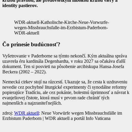
krízou právnou, ale predovšetkým hlbokou krízou viery a
identity pastierov.
WDR-aktuell-Katholische-Kirche-Neue-Vorwurfe-
wegen-Missbrauchsfalle-im-Erzbistum-Paderborn-
WDR-aktuell
Čo prinesie budúcnosť?
Vyšetrovanie v Paderborne sa týmto nekončí. Kým aktuálna správa
uzavrela éru kardinála Degenhardta, v roku 2027 sa očakáva ďalší
dokument. Ten si posvieti na pôsobenie arcibiskupa Hansa-Josefa
Beckera (2002 – 2022).
Nemecká cirkev stojí na rázcestí. Ukazuje sa, že cesta k uzdraveniu
nevedie cez pochybné liturgické experimenty či synodálne reformy
popierajúce Tradíciu, ale cez pokánie, bolestnú úprimnosť a návrat k
evanjeliovej čistote, ktorá musí v prvom rade chrániť tých
najmenších a najzraniteľnejších.
zdroj:
WDR aktuell
: Neue Vorwürfe wegen Missbrauchsfälle im
Erzbistum Paderborn | WDR aktuell a portál Info Vaticana