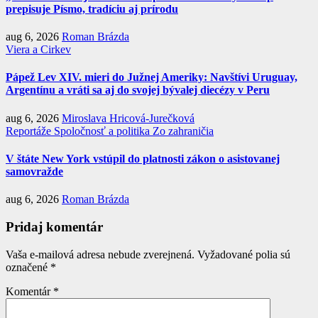
prepisuje Písmo, tradíciu aj prírodu
aug 6, 2026
Roman Brázda
Viera a Cirkev
Pápež Lev XIV. mieri do Južnej Ameriky: Navštívi Uruguay,
Argentínu a vráti sa aj do svojej bývalej diecézy v Peru
aug 6, 2026
Miroslava Hricová-Jurečková
Reportáže
Spoločnosť a politika
Zo zahraničia
V štáte New York vstúpil do platnosti zákon o asistovanej
samovražde
aug 6, 2026
Roman Brázda
Pridaj komentár
Vaša e-mailová adresa nebude zverejnená.
Vyžadované polia sú
označené
*
Komentár
*