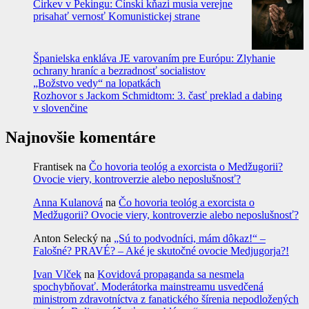
Cirkev v Pekingu: Čínski kňazi musia verejne
prisahať vernosť Komunistickej strane
Španielska enkláva JE varovaním pre Európu: Zlyhanie
ochrany hraníc a bezradnosť socialistov
„Božstvo vedy“ na lopatkách
Rozhovor s Jackom Schmidtom: 3. časť preklad a dabing
v slovenčine
Najnovšie komentáre
Frantisek
na
Čo hovoria teológ a exorcista o Medžugorii?
Ovocie viery, kontroverzie alebo neposlušnosť?
Anna Kulanová
na
Čo hovoria teológ a exorcista o
Medžugorii? Ovocie viery, kontroverzie alebo neposlušnosť?
Anton Selecký
na
„Sú to podvodníci, mám dôkaz!“ –
Falošné? PRAVÉ? – Aké je skutočné ovocie Medjugorja?!
Ivan Vlček
na
Kovidová propaganda sa nesmela
spochybňovať. Moderátorka mainstreamu usvedčená
ministrom zdravotníctva z fanatického šírenia nepodložených