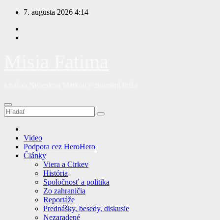
Prejsť
7. augusta 2026
4:14
na
obsah
Misia Fatima
s našou Nebeskou Matkou v znamení kríža
Video
Podpora cez HeroHero
Články
Viera a Cirkev
História
Spoločnosť a politika
Zo zahraničia
Reportáže
Prednášky, besedy, diskusie
Nezaradené