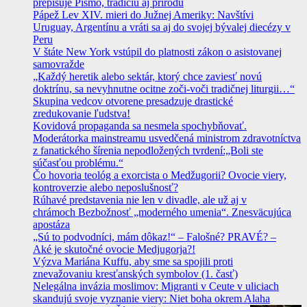
prepisuje Písmo, tradíciu aj prírodu
Pápež Lev XIV. mieri do Južnej Ameriky: Navštívi
Uruguay, Argentínu a vráti sa aj do svojej bývalej diecézy v
Peru
V štáte New York vstúpil do platnosti zákon o asistovanej
samovražde
„Každý heretik alebo sektár, ktorý chce zaviesť novú
doktrínu, sa nevyhnutne ocitne zoči-voči tradičnej liturgii…“
Skupina vedcov otvorene presadzuje drastické
zredukovanie ľudstva!
Kovidová propaganda sa nesmela spochybňovať.
Moderátorka mainstreamu usvedčená ministrom zdravotníctva
z fanatického šírenia nepodložených tvrdení:„Boli ste
súčasťou problému.“
Čo hovoria teológ a exorcista o Medžugorii? Ovocie viery,
kontroverzie alebo neposlušnosť?
Rúhavé predstavenia nie len v divadle, ale už aj v
chrámoch Bezbožnosť „moderného umenia“. Znesväcujúca
apostáza
„Sú to podvodníci, mám dôkaz!“ – Falošné? PRAVÉ? –
Aké je skutočné ovocie Medjugorja?!
Výzva Mariána Kuffu, aby sme sa spojili proti
znevažovaniu kresťanských symbolov (1. časť)
Nelegálna invázia moslimov: Migranti v Ceute v uliciach
skandujú svoje vyznanie viery: Niet boha okrem Alaha