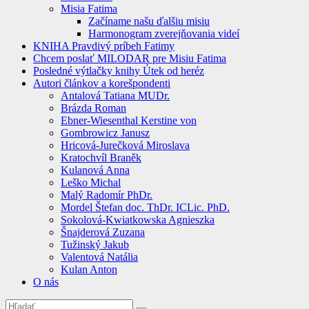
Misia Fatima
Začíname našu ďalšiu misiu
Harmonogram zverejňovania videí
KNIHA Pravdivý príbeh Fatimy
Chcem poslať MILODAR pre Misiu Fatima
Posledné výtlačky knihy Útek od heréz
Autori článkov a korešpondenti
Antalová Tatiana MUDr.
Brázda Roman
Ebner-Wiesenthal Kerstine von
Gombrowicz Janusz
Hricová-Jurečková Miroslava
Kratochvíl Braněk
Kulanová Anna
Leško Michal
Malý Radomír PhDr.
Mordel Štefan doc. ThDr. ICLic. PhD.
Sokolová-Kwiatkowska Agnieszka
Šnajderová Zuzana
Tužinský Jakub
Valentová Natália
Kulan Anton
O nás