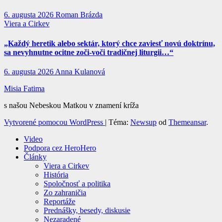
6. augusta 2026
Roman Brázda
Viera a Cirkev
„Každý heretik alebo sektár, ktorý chce zaviesť novú doktrínu,
sa nevyhnutne ocitne zoči-voči tradičnej liturgii…“
6. augusta 2026
Anna Kulanová
Misia Fatima
s našou Nebeskou Matkou v znamení kríža
Vytvorené pomocou WordPress
|
Téma:
Newsup
od
Themeansar
.
Video
Podpora cez HeroHero
Články
Viera a Cirkev
História
Spoločnosť a politika
Zo zahraničia
Reportáže
Prednášky, besedy, diskusie
Nezaradené