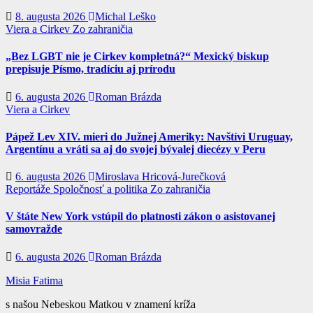
8. augusta 2026
Michal Leško
Viera a Cirkev
Zo zahraničia
„Bez LGBT nie je Cirkev kompletná?“ Mexický biskup
prepisuje Písmo, tradíciu aj prírodu
6. augusta 2026
Roman Brázda
Viera a Cirkev
Pápež Lev XIV. mieri do Južnej Ameriky: Navštívi Uruguay,
Argentínu a vráti sa aj do svojej bývalej diecézy v Peru
6. augusta 2026
Miroslava Hricová-Jurečková
Reportáže
Spoločnosť a politika
Zo zahraničia
V štáte New York vstúpil do platnosti zákon o asistovanej
samovražde
6. augusta 2026
Roman Brázda
Misia Fatima
s našou Nebeskou Matkou v znamení kríža