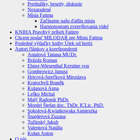
Prednášky, besedy, diskusie
Nezaradené
Misia Fatima
Začíname našu ďalšiu misiu
Harmonogram zverejňovania videí
KNIHA Pravdivý príbeh Fatimy
Chcem poslať MILODAR pre Misiu Fatima
Posledné výtlačky knihy Útek od heréz
Autori článkov a korešpondenti
Antalová Tatiana MUDr.
Brázda Roman
Ebner-Wiesenthal Kerstine von
Gombrowicz Janusz
Hricová-Jurečková Miroslava
Kratochvíl Braněk
Kulanová Anna
Leško Michal
Malý Radomír PhDr.
Mordel Štefan doc. ThDr. ICLic. PhD.
Sokolová-Kwiatkowska Agnieszka
Šnajderová Zuzana
Tužinský Jakub
Valentová Natália
Kulan Anton
O nás