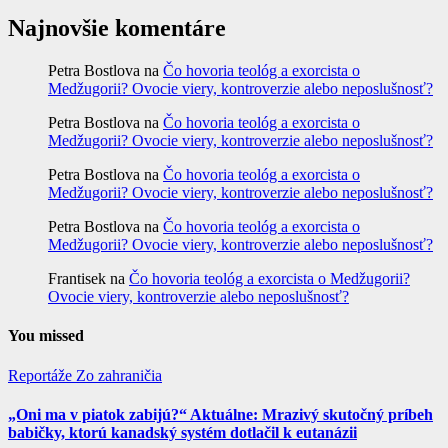
Najnovšie komentáre
Petra Bostlova
na
Čo hovoria teológ a exorcista o
Medžugorii? Ovocie viery, kontroverzie alebo neposlušnosť?
Petra Bostlova
na
Čo hovoria teológ a exorcista o
Medžugorii? Ovocie viery, kontroverzie alebo neposlušnosť?
Petra Bostlova
na
Čo hovoria teológ a exorcista o
Medžugorii? Ovocie viery, kontroverzie alebo neposlušnosť?
Petra Bostlova
na
Čo hovoria teológ a exorcista o
Medžugorii? Ovocie viery, kontroverzie alebo neposlušnosť?
Frantisek
na
Čo hovoria teológ a exorcista o Medžugorii?
Ovocie viery, kontroverzie alebo neposlušnosť?
You missed
Reportáže
Zo zahraničia
„Oni ma v piatok zabijú?“ Aktuálne: Mrazivý skutočný príbeh
babičky, ktorú kanadský systém dotlačil k eutanázii