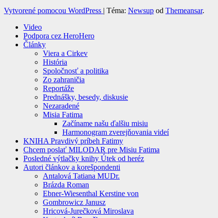
Vytvorené pomocou WordPress
|
Téma:
Newsup
od
Themeansar
.
Video
Podpora cez HeroHero
Články
Viera a Cirkev
História
Spoločnosť a politika
Zo zahraničia
Reportáže
Prednášky, besedy, diskusie
Nezaradené
Misia Fatima
Začíname našu ďalšiu misiu
Harmonogram zverejňovania videí
KNIHA Pravdivý príbeh Fatimy
Chcem poslať MILODAR pre Misiu Fatima
Posledné výtlačky knihy Útek od heréz
Autori článkov a korešpondenti
Antalová Tatiana MUDr.
Brázda Roman
Ebner-Wiesenthal Kerstine von
Gombrowicz Janusz
Hricová-Jurečková Miroslava