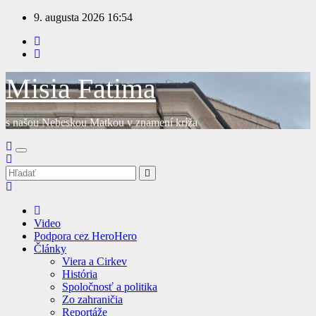
Prejsť
9. augusta 2026
16:54
na
obsah
Misia Fatima
s našou Nebeskou Matkou v znamení kríža
Video
Podpora cez HeroHero
Články
Viera a Cirkev
História
Spoločnosť a politika
Zo zahraničia
Reportáže