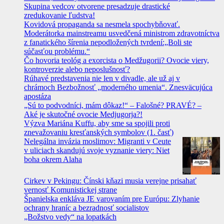
Skupina vedcov otvorene presadzuje drastické
zredukovanie ľudstva!
Kovidová propaganda sa nesmela spochybňovať.
Moderátorka mainstreamu usvedčená ministrom zdravotníctva
z fanatického šírenia nepodložených tvrdení:„Boli ste
súčasťou problému.“
Čo hovoria teológ a exorcista o Medžugorii? Ovocie viery,
kontroverzie alebo neposlušnosť?
Rúhavé predstavenia nie len v divadle, ale už aj v
chrámoch Bezbožnosť „moderného umenia“. Znesväcujúca
apostáza
„Sú to podvodníci, mám dôkaz!“ – Falošné? PRAVÉ? –
Aké je skutočné ovocie Medjugorja?!
Výzva Mariána Kuffu, aby sme sa spojili proti
znevažovaniu kresťanských symbolov (1. časť)
Nelegálna invázia moslimov: Migranti v Ceute
v uliciach skandujú svoje vyznanie viery: Niet
boha okrem Alaha
Cirkev v Pekingu: Čínski kňazi musia verejne prisahať
vernosť Komunistickej strane
Španielska enkláva JE varovaním pre Európu: Zlyhanie
ochrany hraníc a bezradnosť socialistov
„Božstvo vedy“ na lopatkách