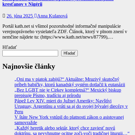
kresťanov v Nigérii
26. júna 2025
Anna Kulanová
Portál kath.net si všimol pozoruhodné informačné manipulácie
verejnoprávneho vysielateľa ZDF. Článok, ktorý v plnom znení v
nemčine nájdete tu: (https://www.kath.net/news/87799),…
Hľadať
Hľadať
Najnovšie články
„Oni ma v piatok zabijú?“ Aktuálne: Mrazivý skutočný
príbeh babičky, ktorú kanadský systém dotlačil k eutanázii
„Bez LGBT nie je Cirkev kompletná?“ Mexický biskup
prepisuje Písmo, tradíciu aj prírodu
Pápež Lev XIV. mieri do Južnej Ameriky: Navštívi
Uruguay, Argentínu a vráti sa aj do svojej bývalej diecézy v
Peru
V štáte New York vstúpil do platnosti zákon o asistovanej
samovražde
„Každý heretik alebo sektár, ktorý chce zaviesť novú
doktrínu, sa nevyhnutne ocitne zoči-voči tradičnej liturgii…“