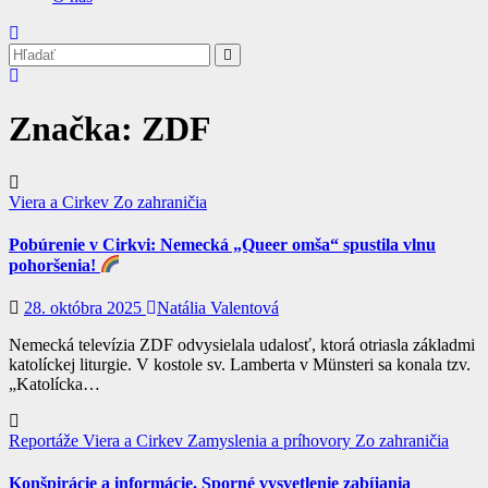
Značka:
ZDF
Viera a Cirkev
Zo zahraničia
Pobúrenie v Cirkvi: Nemecká „Queer omša“ spustila vlnu
pohoršenia!
28. októbra 2025
Natália Valentová
Nemecká televízia ZDF odvysielala udalosť, ktorá otriasla základmi
katolíckej liturgie. V kostole sv. Lamberta v Münsteri sa konala tzv.
„Katolícka…
Reportáže
Viera a Cirkev
Zamyslenia a príhovory
Zo zahraničia
Konšpirácie a informácie. Sporné vysvetlenie zabíjania