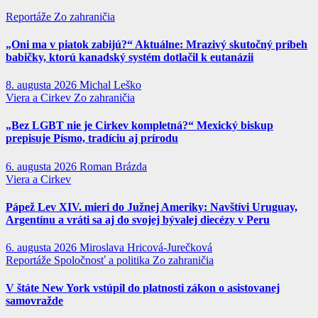
Reportáže
Zo zahraničia
„Oni ma v piatok zabijú?“ Aktuálne: Mrazivý skutočný príbeh
babičky, ktorú kanadský systém dotlačil k eutanázii
8. augusta 2026
Michal Leško
Viera a Cirkev
Zo zahraničia
„Bez LGBT nie je Cirkev kompletná?“ Mexický biskup
prepisuje Písmo, tradíciu aj prírodu
6. augusta 2026
Roman Brázda
Viera a Cirkev
Pápež Lev XIV. mieri do Južnej Ameriky: Navštívi Uruguay,
Argentínu a vráti sa aj do svojej bývalej diecézy v Peru
6. augusta 2026
Miroslava Hricová-Jurečková
Reportáže
Spoločnosť a politika
Zo zahraničia
V štáte New York vstúpil do platnosti zákon o asistovanej
samovražde