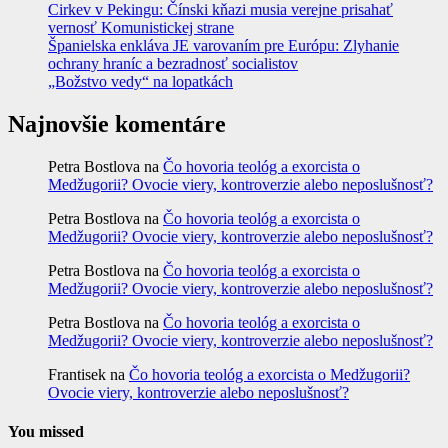
Cirkev v Pekingu: Čínski kňazi musia verejne prisahať
vernosť Komunistickej strane
Španielska enkláva JE varovaním pre Európu: Zlyhanie
ochrany hraníc a bezradnosť socialistov
„Božstvo vedy“ na lopatkách
Najnovšie komentáre
Petra Bostlova
na
Čo hovoria teológ a exorcista o
Medžugorii? Ovocie viery, kontroverzie alebo neposlušnosť?
Petra Bostlova
na
Čo hovoria teológ a exorcista o
Medžugorii? Ovocie viery, kontroverzie alebo neposlušnosť?
Petra Bostlova
na
Čo hovoria teológ a exorcista o
Medžugorii? Ovocie viery, kontroverzie alebo neposlušnosť?
Petra Bostlova
na
Čo hovoria teológ a exorcista o
Medžugorii? Ovocie viery, kontroverzie alebo neposlušnosť?
Frantisek
na
Čo hovoria teológ a exorcista o Medžugorii?
Ovocie viery, kontroverzie alebo neposlušnosť?
You missed