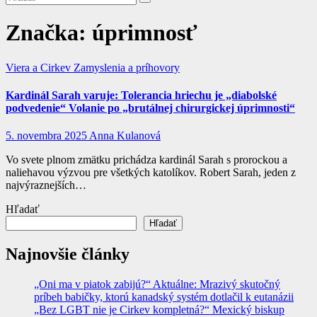
Značka:
úprimnosť
Viera a Cirkev
Zamyslenia a príhovory
Kardinál Sarah varuje: Tolerancia hriechu je „diabolské
podvedenie“ Volanie po „brutálnej chirurgickej úprimnosti“
5. novembra 2025
Anna Kulanová
Vo svete plnom zmätku prichádza kardinál Sarah s prorockou a
naliehavou výzvou pre všetkých katolíkov. Robert Sarah, jeden z
najvýraznejších…
Hľadať
Hľadať
Najnovšie články
„Oni ma v piatok zabijú?“ Aktuálne: Mrazivý skutočný
príbeh babičky, ktorú kanadský systém dotlačil k eutanázii
„Bez LGBT nie je Cirkev kompletná?“ Mexický biskup