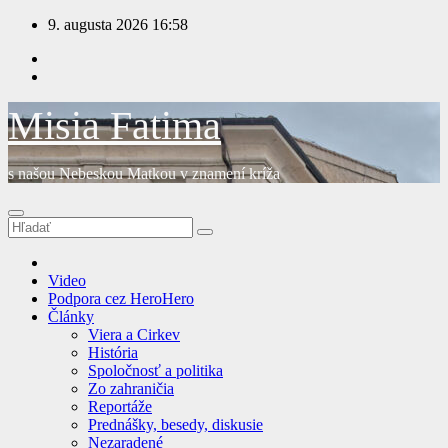
Prejsť
9. augusta 2026
16:58
na
obsah
Misia Fatima
s našou Nebeskou Matkou v znamení kríža
Video
Podpora cez HeroHero
Články
Viera a Cirkev
História
Spoločnosť a politika
Zo zahraničia
Reportáže
Prednášky, besedy, diskusie
Nezaradené