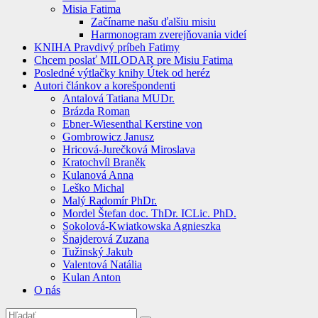
Misia Fatima
Začíname našu ďalšiu misiu
Harmonogram zverejňovania videí
KNIHA Pravdivý príbeh Fatimy
Chcem poslať MILODAR pre Misiu Fatima
Posledné výtlačky knihy Útek od heréz
Autori článkov a korešpondenti
Antalová Tatiana MUDr.
Brázda Roman
Ebner-Wiesenthal Kerstine von
Gombrowicz Janusz
Hricová-Jurečková Miroslava
Kratochvíl Braněk
Kulanová Anna
Leško Michal
Malý Radomír PhDr.
Mordel Štefan doc. ThDr. ICLic. PhD.
Sokolová-Kwiatkowska Agnieszka
Šnajderová Zuzana
Tužinský Jakub
Valentová Natália
Kulan Anton
O nás