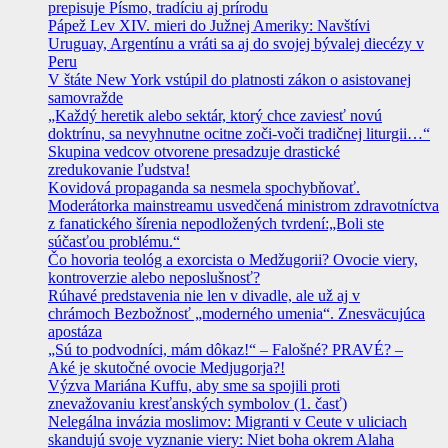
prepisuje Písmo, tradíciu aj prírodu
Pápež Lev XIV. mieri do Južnej Ameriky: Navštívi
Uruguay, Argentínu a vráti sa aj do svojej bývalej diecézy v
Peru
V štáte New York vstúpil do platnosti zákon o asistovanej
samovražde
„Každý heretik alebo sektár, ktorý chce zaviesť novú
doktrínu, sa nevyhnutne ocitne zoči-voči tradičnej liturgii…“
Skupina vedcov otvorene presadzuje drastické
zredukovanie ľudstva!
Kovidová propaganda sa nesmela spochybňovať.
Moderátorka mainstreamu usvedčená ministrom zdravotníctva
z fanatického šírenia nepodložených tvrdení:„Boli ste
súčasťou problému.“
Čo hovoria teológ a exorcista o Medžugorii? Ovocie viery,
kontroverzie alebo neposlušnosť?
Rúhavé predstavenia nie len v divadle, ale už aj v
chrámoch Bezbožnosť „moderného umenia“. Znesväcujúca
apostáza
„Sú to podvodníci, mám dôkaz!“ – Falošné? PRAVÉ? –
Aké je skutočné ovocie Medjugorja?!
Výzva Mariána Kuffu, aby sme sa spojili proti
znevažovaniu kresťanských symbolov (1. časť)
Nelegálna invázia moslimov: Migranti v Ceute v uliciach
skandujú svoje vyznanie viery: Niet boha okrem Alaha