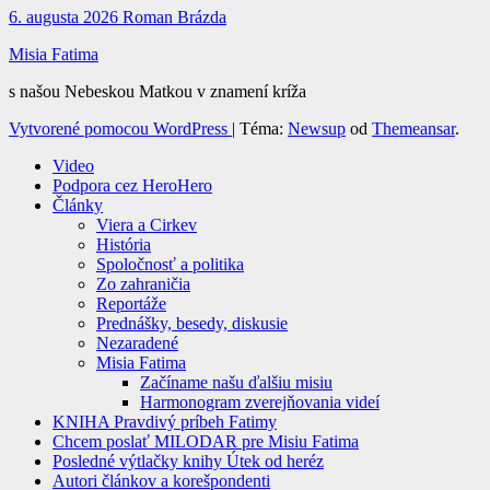
6. augusta 2026
Roman Brázda
Misia Fatima
s našou Nebeskou Matkou v znamení kríža
Vytvorené pomocou WordPress
|
Téma:
Newsup
od
Themeansar
.
Video
Podpora cez HeroHero
Články
Viera a Cirkev
História
Spoločnosť a politika
Zo zahraničia
Reportáže
Prednášky, besedy, diskusie
Nezaradené
Misia Fatima
Začíname našu ďalšiu misiu
Harmonogram zverejňovania videí
KNIHA Pravdivý príbeh Fatimy
Chcem poslať MILODAR pre Misiu Fatima
Posledné výtlačky knihy Útek od heréz
Autori článkov a korešpondenti