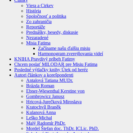
Články
Viera a Cirkev
História
Spoločnosť a politika
Zo zahraničia
Reportáže
Prednášky, besedy, diskusie
Nezaradené
Misia Fatima
Začíname našu ďalšiu misiu
Harmonogram zverejňovania videí
KNIHA Pravdivý príbeh Fatimy
Chcem poslať MILODAR pre Misiu Fatima
Posledné výtlačky knihy Útek od heréz
Autori článkov a korešpondenti
Antalová Tatiana MUDr.
Brázda Roman
Ebner-Wiesenthal Kerstine von
Gombrowicz Janusz
Hricová-Jurečková Miroslava
Kratochvíl Braněk
Kulanová Anna
Leško Michal
Malý Radomír PhDr.
Mordel Štefan doc. ThDr. ICLic. PhD.