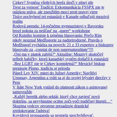
Cirkev? Syntéza všetkých heréz útočí v plnej sile
Trest za vernosť Tradícii: Exkomunikácia FSSPX nie je
otázkou práva, ale zneužitím moci proti pravej viere
Tisíce pochybení pri eutanázii v Kanade odhaľujú mrazivú
realitu
Rodová agenda: 14-ročnému gymnazistovi v Bavorsku
hrozí pokuta za neúčasť na „queer“ workshope
Od Ruiniho komisie k tajnému hlasovaniu: Prečo Rím
nikdy neuznal Medžugorie za nadprirodzené. Pravda o
Medžugorí vychádza na povrch: 21 z 33 expertov a biskupov
hlasovalo za „constat de non supernaturalitate“!!!
„Oni ma v piatok zabijú?“ Aktuálne: Mrazivý skutočný
príbeh babičky, ktorú kanadský systém dotlačil k eutanázii
„Bez LGBT nie je Cirkev kompletná?“ Mexický biskup
prepisuje Písmo, tradíciu aj prírodu
Pápež Lev XIV. mieri do Južnej Ameriky: Navštívi
Uruguay, Argentínu a vráti sa aj do svojej bývalej diecézy v
Peru
V štáte New York vstúpil do platnosti zákon o asistovanej
samovražde
„Každý heretik alebo sektár, ktorý chce zaviesť novú
doktrínu, sa nevyhnutne ocitne zoči-voči tradičnej liturgii…“
Skupina vedcov otvorene presadzuje drastické
zredukovanie ľudstva!
Kovidová propaganda sa nesmela spochybňovať.