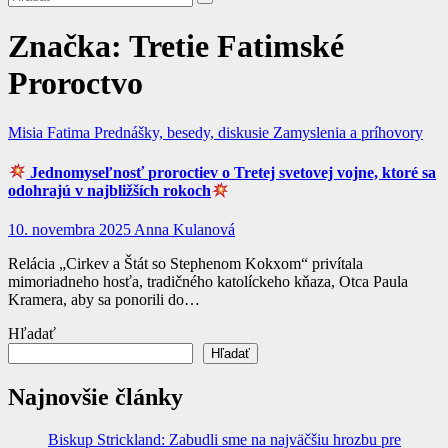
Značka:
Tretie Fatimské
Proroctvo
Misia Fatima
Prednášky, besedy, diskusie
Zamyslenia a príhovory
Jednomyseľnosť proroctiev o Tretej svetovej vojne, ktoré sa
odohrajú v najbližších rokoch
10. novembra 2025
Anna Kulanová
Relácia „Cirkev a Štát so Stephenom Kokxom“ privítala
mimoriadneho hosťa, tradičného katolíckeho kňaza, Otca Paula
Kramera, aby sa ponorili do…
Hľadať
Hľadať
Najnovšie články
Biskup Strickland: Zabudli sme na najväčšiu hrozbu pre