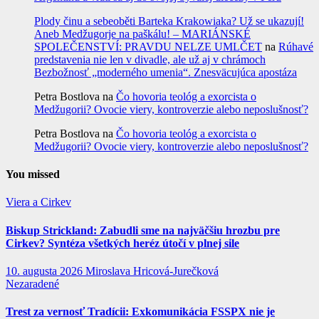
Plody činu a sebeoběti Barteka Krakowiaka? Už se ukazují!
Aneb Medžugorje na paškálu! – MARIÁNSKÉ
SPOLEČENSTVÍ: PRAVDU NELZE UMLČET
na
Rúhavé
predstavenia nie len v divadle, ale už aj v chrámoch
Bezbožnosť „moderného umenia“. Znesväcujúca apostáza
Petra Bostlova
na
Čo hovoria teológ a exorcista o
Medžugorii? Ovocie viery, kontroverzie alebo neposlušnosť?
Petra Bostlova
na
Čo hovoria teológ a exorcista o
Medžugorii? Ovocie viery, kontroverzie alebo neposlušnosť?
You missed
Viera a Cirkev
Biskup Strickland: Zabudli sme na najväčšiu hrozbu pre
Cirkev? Syntéza všetkých heréz útočí v plnej sile
10. augusta 2026
Miroslava Hricová-Jurečková
Nezaradené
Trest za vernosť Tradícii: Exkomunikácia FSSPX nie je