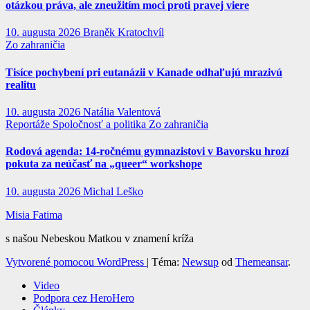
otázkou práva, ale zneužitím moci proti pravej viere
10. augusta 2026
Braněk Kratochvíl
Zo zahraničia
Tisíce pochybení pri eutanázii v Kanade odhaľujú mrazivú
realitu
10. augusta 2026
Natália Valentová
Reportáže
Spoločnosť a politika
Zo zahraničia
Rodová agenda: 14-ročnému gymnazistovi v Bavorsku hrozí
pokuta za neúčasť na „queer“ workshope
10. augusta 2026
Michal Leško
Misia Fatima
s našou Nebeskou Matkou v znamení kríža
Vytvorené pomocou WordPress
|
Téma:
Newsup
od
Themeansar
.
Video
Podpora cez HeroHero