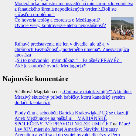
Moderátorka mainstreamu usvedčená ministrom zdravotníctva
z fanatického šírenia nepodložených tvrdení:„Boli ste
súčasťou problému.“
Čo hovoria teológ a exorcista o Medžugorii?
Ovocie viery, kontroverzie alebo neposlušnosť?
Rúhavé predstavenia nie len v divadle, ale už aj v
chrámoch Bezbožnosť „moderného umenia“. Znesväcujúca
apostáza
„Sú to podvodníci, mám dôkaz!“ – Falošné? PRAVÉ? –
Aké je skutočné ovocie Medjugorja?!
Najnovšie komentáre
Sládková Magdalena
na
„Oni ma v piatok zabijú?“ Aktuálne:
Mrazivý skutočný príbeh babičky, ktorú kanadský systém
dotlačil k eutanázii
Plody činu a sebeoběti Barteka Krakowiaka? Už se ukazují!
Aneb Medžugorje na paškálu! – MARIÁNSKÉ
SPOLEČENSTVÍ: PRAVDU NELZE UMLČET
na
Pápež
Lev XIV. mieri do Južnej Ameriky: Navštívi Uruguay,
Argentínu a vráti sa aj do svojej bývalej diecézy v Peru