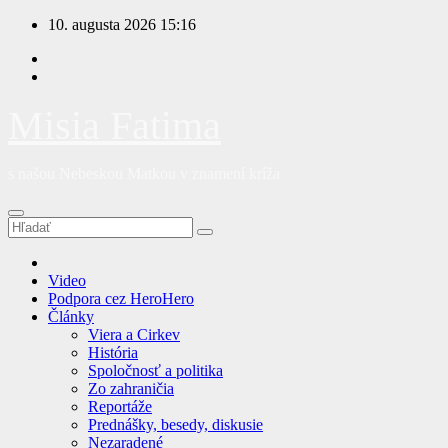
Prejsť
10. augusta 2026
15:16
na
obsah
Misia Fatima
s našou Nebeskou Matkou v znamení kríža
Video
Podpora cez HeroHero
Články
Viera a Cirkev
História
Spoločnosť a politika
Zo zahraničia
Reportáže
Prednášky, besedy, diskusie
Nezaradené