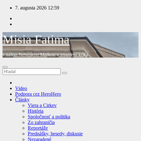
Prejsť
7. augusta 2026
12:59
na
obsah
Misia Fatima
s našou Nebeskou Matkou v znamení kríža
Video
Podpora cez HeroHero
Články
Viera a Cirkev
História
Spoločnosť a politika
Zo zahraničia
Reportáže
Prednášky, besedy, diskusie
Nezaradené