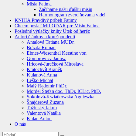
Misia Fatima
Začíname našu ďalšiu misiu
Harmonogram zverejňovania videí
KNIHA Pravdivý príbeh Fatimy
Chcem poslať MILODAR pre Misiu Fatima
Posledné výtlačky knihy Útek od heréz
Autori článkov a korešpondenti
Antalová Tatiana MUDr.
Brázda Roman
Ebner-Wiesenthal Kerstine von
Gombrowicz Janusz
Hricová-Jurečková Miroslava
Kratochvíl Braněk
Kulanová Anna
Leško Michal
Malý Radomír PhDr.
Mordel Štefan doc. ThDr. ICLic. PhD.
Sokolová-Kwiatkowska Agnieszka
Šnajderová Zuzana
Tužinský Jakub
Valentová Natália
Kulan Anton
O nás