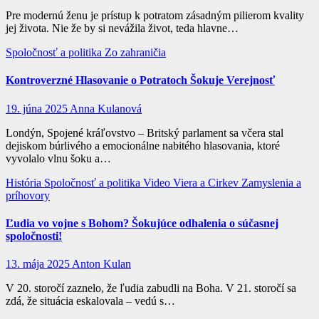
Pre modernú ženu je prístup k potratom zásadným pilierom kvality
jej života. Nie že by si nevážila život, teda hlavne…
Spoločnosť a politika
Zo zahraničia
Kontroverzné Hlasovanie o Potratoch Šokuje Verejnosť
19. júna 2025
Anna Kulanová
Londýn, Spojené kráľovstvo – Britský parlament sa včera stal
dejiskom búrlivého a emocionálne nabitého hlasovania, ktoré
vyvolalo vlnu šoku a…
História
Spoločnosť a politika
Video
Viera a Cirkev
Zamyslenia a
príhovory
Ľudia vo vojne s Bohom? Šokujúce odhalenia o súčasnej
spoločnosti!
13. mája 2025
Anton Kulan
V 20. storočí zaznelo, že ľudia zabudli na Boha. V 21. storočí sa
zdá, že situácia eskalovala – vedú s…