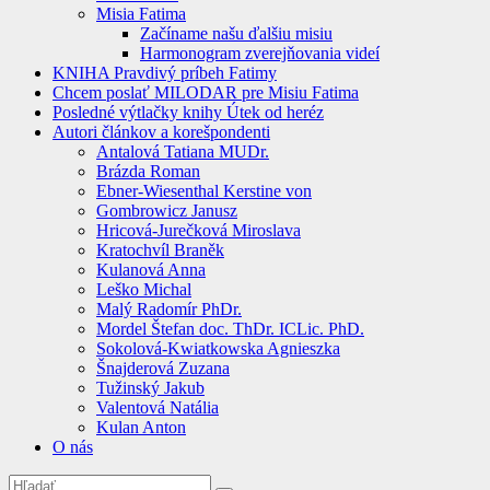
Misia Fatima
Začíname našu ďalšiu misiu
Harmonogram zverejňovania videí
KNIHA Pravdivý príbeh Fatimy
Chcem poslať MILODAR pre Misiu Fatima
Posledné výtlačky knihy Útek od heréz
Autori článkov a korešpondenti
Antalová Tatiana MUDr.
Brázda Roman
Ebner-Wiesenthal Kerstine von
Gombrowicz Janusz
Hricová-Jurečková Miroslava
Kratochvíl Braněk
Kulanová Anna
Leško Michal
Malý Radomír PhDr.
Mordel Štefan doc. ThDr. ICLic. PhD.
Sokolová-Kwiatkowska Agnieszka
Šnajderová Zuzana
Tužinský Jakub
Valentová Natália
Kulan Anton
O nás