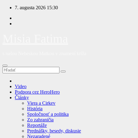
Prejsť
7. augusta 2026
15:30
na
obsah
Misia Fatima
s našou Nebeskou Matkou v znamení kríža
Video
Podpora cez HeroHero
Články
Viera a Cirkev
História
Spoločnosť a politika
Zo zahraničia
Reportáže
Prednášky, besedy, diskusie
Nezaradené