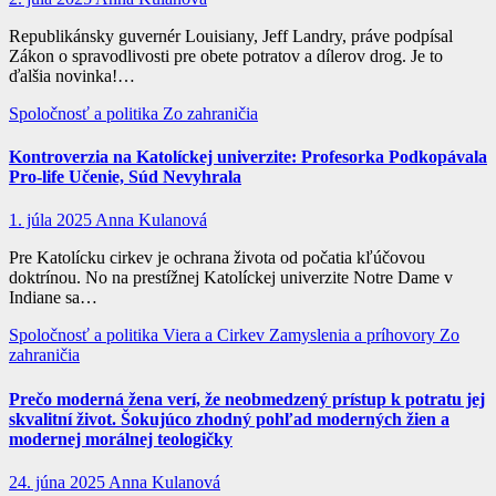
Republikánsky guvernér Louisiany, Jeff Landry, práve podpísal
Zákon o spravodlivosti pre obete potratov a dílerov drog. Je to
ďalšia novinka!…
Spoločnosť a politika
Zo zahraničia
Kontroverzia na Katolíckej univerzite: Profesorka Podkopávala
Pro-life Učenie, Súd Nevyhrala
1. júla 2025
Anna Kulanová
Pre Katolícku cirkev je ochrana života od počatia kľúčovou
doktrínou. No na prestížnej Katolíckej univerzite Notre Dame v
Indiane sa…
Spoločnosť a politika
Viera a Cirkev
Zamyslenia a príhovory
Zo
zahraničia
Prečo moderná žena verí, že neobmedzený prístup k potratu jej
skvalitní život. Šokujúco zhodný pohľad moderných žien a
modernej morálnej teologičky
24. júna 2025
Anna Kulanová