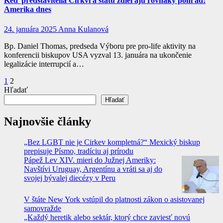
Keď predstavitelia Cirkvi a štátu zdieľajú rovnaký pohľad:
Amerika dnes
24. januára 2025
Anna Kulanová
Bp. Daniel Thomas, predseda Výboru pre pro-life aktivity na
konferencii biskupov USA vyzval 13. januára na ukončenie
legalizácie interrupcií a…
Stránkovanie
1
2
Hľadať
príspevkov
Hľadať
Najnovšie články
„Bez LGBT nie je Cirkev kompletná?“ Mexický biskup
prepisuje Písmo, tradíciu aj prírodu
Pápež Lev XIV. mieri do Južnej Ameriky:
Navštívi Uruguay, Argentínu a vráti sa aj do
svojej bývalej diecézy v Peru
V štáte New York vstúpil do platnosti zákon o asistovanej
samovražde
„Každý heretik alebo sektár, ktorý chce zaviesť novú