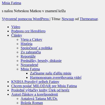
Misia Fatima
s našou Nebeskou Matkou v znamení kríža
Vytvorené pomocou WordPress
|
Téma:
Newsup
od
Themeansar
.
Video
Podpora cez HeroHero
Články
Viera a Cirkev
História
Spoločnosť a politika
Zo zahraničia
Reportáže
Prednášky, besedy, diskusie
Nezaradené
Misia Fatima
Začíname našu ďalšiu misiu
Harmonogram zverejňovania videí
KNIHA Pravdivý príbeh Fatimy
Chcem poslať MILODAR pre Misiu Fatima
Posledné výtlačky knihy Útek od heréz
Autori článkov a korešpondenti
Antalová Tatiana MUDr.
Brázda Roman