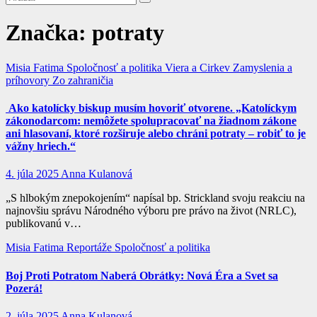
Značka:
potraty
Misia Fatima
Spoločnosť a politika
Viera a Cirkev
Zamyslenia a
príhovory
Zo zahraničia
Ako katolícky biskup musím hovoriť otvorene. „Katolíckym
zákonodarcom: nemôžete spolupracovať na žiadnom zákone
ani hlasovaní, ktoré rozširuje alebo chráni potraty – robiť to je
vážny hriech.“
4. júla 2025
Anna Kulanová
„S hlbokým znepokojením“ napísal bp. Strickland svoju reakciu na
najnovšiu správu Národného výboru pre právo na život (NRLC),
publikovanú v…
Misia Fatima
Reportáže
Spoločnosť a politika
Boj Proti Potratom Naberá Obrátky: Nová Éra a Svet sa
Pozerá!
2. júla 2025
Anna Kulanová