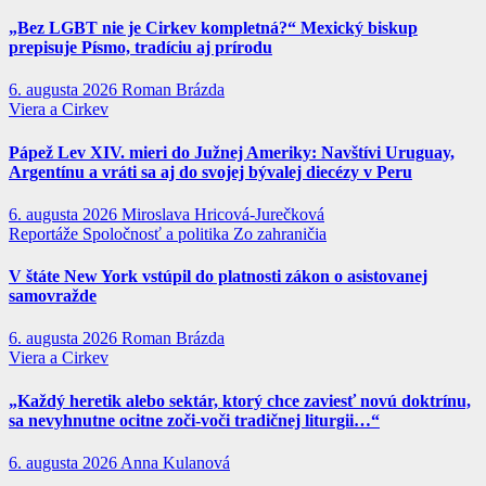
„Bez LGBT nie je Cirkev kompletná?“ Mexický biskup
prepisuje Písmo, tradíciu aj prírodu
6. augusta 2026
Roman Brázda
Viera a Cirkev
Pápež Lev XIV. mieri do Južnej Ameriky: Navštívi Uruguay,
Argentínu a vráti sa aj do svojej bývalej diecézy v Peru
6. augusta 2026
Miroslava Hricová-Jurečková
Reportáže
Spoločnosť a politika
Zo zahraničia
V štáte New York vstúpil do platnosti zákon o asistovanej
samovražde
6. augusta 2026
Roman Brázda
Viera a Cirkev
„Každý heretik alebo sektár, ktorý chce zaviesť novú doktrínu,
sa nevyhnutne ocitne zoči-voči tradičnej liturgii…“
6. augusta 2026
Anna Kulanová