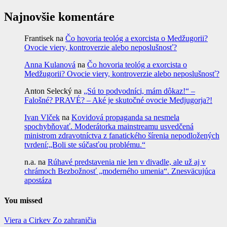
Najnovšie komentáre
Frantisek
na
Čo hovoria teológ a exorcista o Medžugorii?
Ovocie viery, kontroverzie alebo neposlušnosť?
Anna Kulanová
na
Čo hovoria teológ a exorcista o
Medžugorii? Ovocie viery, kontroverzie alebo neposlušnosť?
Anton Selecký
na
„Sú to podvodníci, mám dôkaz!“ –
Falošné? PRAVÉ? – Aké je skutočné ovocie Medjugorja?!
Ivan Vlček
na
Kovidová propaganda sa nesmela
spochybňovať. Moderátorka mainstreamu usvedčená
ministrom zdravotníctva z fanatického šírenia nepodložených
tvrdení:„Boli ste súčasťou problému.“
n.a.
na
Rúhavé predstavenia nie len v divadle, ale už aj v
chrámoch Bezbožnosť „moderného umenia“. Znesväcujúca
apostáza
You missed
Viera a Cirkev
Zo zahraničia