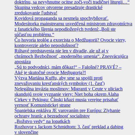
doktrínu, sa nevyhnutne ocitne zoči-voči tradičnej liturgii…“
Skupina vedcov otvorene presadzuje drastické
zredukovanie ľudstva!
Kovidová propaganda sa nesmela spochybňovať.
Moderátorka mainstreamu usvedčená ministrom zdravotníctva
z fanatického šírenia nepodložených tvrdení:„Boli ste
súčasťou problému.“
Čo hovoria teológ a exorcista o Medžugorii? Ovocie viery,
kontroverzie alebo neposlušnosť?
Rúhavé predstavenia nie len v divadle, ale už aj v
chrámoch Bezbožnosť „moderného umenia“. Znesväcujúca
apostáza
„Sú to podvodníci, mám dôkaz!“ – Falošné? PRAVÉ? –
Aké je skutočné ovocie Medjugorja?!
Výzva Mariána Kuffu, aby sme sa spojili proti
znevažovaniu kresťanských symbolov (1. časť)
Nelegálna invázia moslimov: Migranti v Ceute v uliciach
skandujú svoje vyznanie viery: Niet boha okrem Alaha
Cirkev v Pekingu: Čínski kňazi musia verejne prisahať
vernosť Komunistickej strane
Španielska enkláva JE varovaním pre Európu: Zlyhanie
ochrany hraníc a bezradnosť socialistov
„Božstvo vedy“ na lopatkách
Rozhovor s Jackom Schmidtom: 3. časť preklad a dabing
v slovenčine