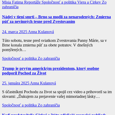
Misia Fatima
Reportáže
Spoločnosť a politika
Viera a Cirkev
Zo
zahraničia
Nádej v tieni smrti – Brno sa modlí za nenarodených: Zmierna
púť za nevinných tesne pred Zvestovaním
24. marca 2025
Anna Kulanová
Túto sobotu, tesne pred sviatkom Zvestovania Panny Márie, sa v
Brne konala zmierna púť za obete potratov. V dnešných
pomýlených…
Spoločnosť a politika
Zo zahraničia
Trump je prvým americkým prezidentom, ktorý osobne
podporil Pochod za Život
25. januára 2025
Anna Kulanová
S účastníkmi Pochodu za život sa spojil cez video a prihovoril sa im
slovami: „Ďakujem za prejavenie vašej mimoriadnej lásky…
Spoločnosť a politika
Zo zahraničia