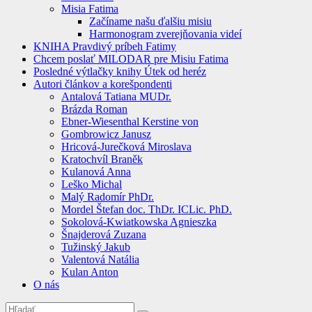
Misia Fatima
Začíname našu ďalšiu misiu
Harmonogram zverejňovania videí
KNIHA Pravdivý príbeh Fatimy
Chcem poslať MILODAR pre Misiu Fatima
Posledné výtlačky knihy Útek od heréz
Autori článkov a korešpondenti
Antalová Tatiana MUDr.
Brázda Roman
Ebner-Wiesenthal Kerstine von
Gombrowicz Janusz
Hricová-Jurečková Miroslava
Kratochvíl Braněk
Kulanová Anna
Leško Michal
Malý Radomír PhDr.
Mordel Štefan doc. ThDr. ICLic. PhD.
Sokolová-Kwiatkowska Agnieszka
Šnajderová Zuzana
Tužinský Jakub
Valentová Natália
Kulan Anton
O nás