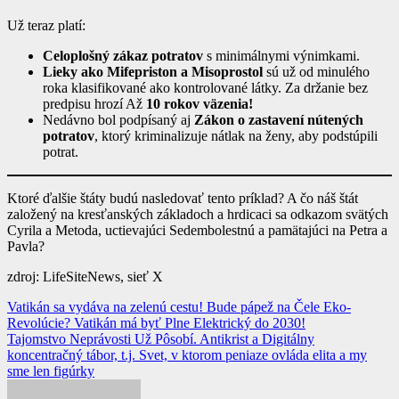
Už teraz platí:
Celoplošný zákaz potratov
s minimálnymi výnimkami.
Lieky ako Mifepriston a Misoprostol
sú už od minulého
roka klasifikované ako kontrolované látky. Za držanie bez
predpisu hrozí Až
10 rokov väzenia!
Nedávno bol podpísaný aj
Zákon o zastavení nútených
potratov
, ktorý kriminalizuje nátlak na ženy, aby podstúpili
potrat.
Ktoré ďalšie štáty budú nasledovať tento príklad? A čo náš štát
založený na kresťanských základoch a hrdicaci sa odkazom svätých
Cyrila a Metoda, uctievajúci Sedembolestnú a pamätajúci na Petra a
Pavla?
zdroj: LifeSiteNews, sieť X
Navigácia
Vatikán sa vydáva na zelenú cestu! Bude pápež na Čele Eko-
Revolúcie? Vatikán má byť Plne Elektrický do 2030!
v
Tajomstvo Neprávosti Už Pôsobí. Antikrist a Digitálny
článku
koncentračný tábor, t.j. Svet, v ktorom peniaze ovláda elita a my
sme len figúrky