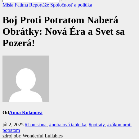
Misia Fatima
Reportáže
Spoločnosť a politika
Boj Proti Potratom Naberá
Obrátky: Nová Éra a Svet sa
Pozerá!
Od
Anna Kulanová
júl 2, 2025
#Louisiana
,
#potratová tabletka
,
#potraty
,
#zákon proti
potratom
zdroj obr: Wonderful Lullabies