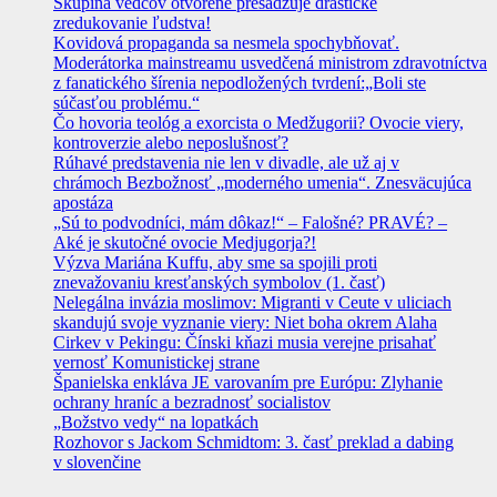
Skupina vedcov otvorene presadzuje drastické
zredukovanie ľudstva!
Kovidová propaganda sa nesmela spochybňovať.
Moderátorka mainstreamu usvedčená ministrom zdravotníctva
z fanatického šírenia nepodložených tvrdení:„Boli ste
súčasťou problému.“
Čo hovoria teológ a exorcista o Medžugorii? Ovocie viery,
kontroverzie alebo neposlušnosť?
Rúhavé predstavenia nie len v divadle, ale už aj v
chrámoch Bezbožnosť „moderného umenia“. Znesväcujúca
apostáza
„Sú to podvodníci, mám dôkaz!“ – Falošné? PRAVÉ? –
Aké je skutočné ovocie Medjugorja?!
Výzva Mariána Kuffu, aby sme sa spojili proti
znevažovaniu kresťanských symbolov (1. časť)
Nelegálna invázia moslimov: Migranti v Ceute v uliciach
skandujú svoje vyznanie viery: Niet boha okrem Alaha
Cirkev v Pekingu: Čínski kňazi musia verejne prisahať
vernosť Komunistickej strane
Španielska enkláva JE varovaním pre Európu: Zlyhanie
ochrany hraníc a bezradnosť socialistov
„Božstvo vedy“ na lopatkách
Rozhovor s Jackom Schmidtom: 3. časť preklad a dabing
v slovenčine