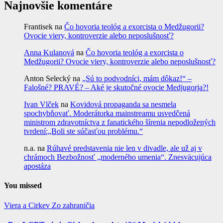
Najnovšie komentáre
Frantisek
na
Čo hovoria teológ a exorcista o Medžugorii?
Ovocie viery, kontroverzie alebo neposlušnosť?
Anna Kulanová
na
Čo hovoria teológ a exorcista o
Medžugorii? Ovocie viery, kontroverzie alebo neposlušnosť?
Anton Selecký
na
„Sú to podvodníci, mám dôkaz!“ –
Falošné? PRAVÉ? – Aké je skutočné ovocie Medjugorja?!
Ivan Vlček
na
Kovidová propaganda sa nesmela
spochybňovať. Moderátorka mainstreamu usvedčená
ministrom zdravotníctva z fanatického šírenia nepodložených
tvrdení:„Boli ste súčasťou problému.“
n.a.
na
Rúhavé predstavenia nie len v divadle, ale už aj v
chrámoch Bezbožnosť „moderného umenia“. Znesväcujúca
apostáza
You missed
Viera a Cirkev
Zo zahraničia