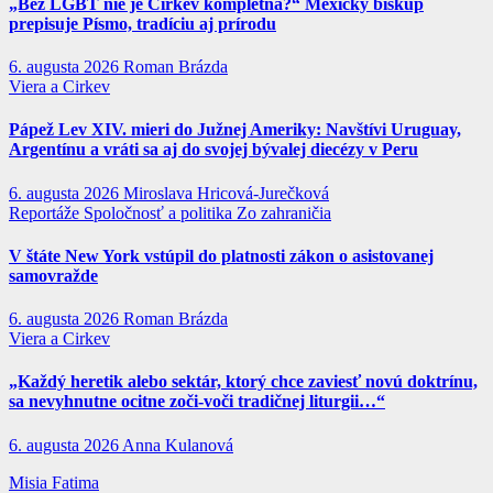
„Bez LGBT nie je Cirkev kompletná?“ Mexický biskup
prepisuje Písmo, tradíciu aj prírodu
6. augusta 2026
Roman Brázda
Viera a Cirkev
Pápež Lev XIV. mieri do Južnej Ameriky: Navštívi Uruguay,
Argentínu a vráti sa aj do svojej bývalej diecézy v Peru
6. augusta 2026
Miroslava Hricová-Jurečková
Reportáže
Spoločnosť a politika
Zo zahraničia
V štáte New York vstúpil do platnosti zákon o asistovanej
samovražde
6. augusta 2026
Roman Brázda
Viera a Cirkev
„Každý heretik alebo sektár, ktorý chce zaviesť novú doktrínu,
sa nevyhnutne ocitne zoči-voči tradičnej liturgii…“
6. augusta 2026
Anna Kulanová
Misia Fatima