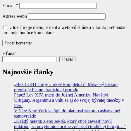
E-mail
*
Adresa webu
Uložiť moje meno, e-mail a webovú stránku v tomto prehliadači
pre moje budúce komentáre.
Hľadať
Hľadať
Najnovšie články
„Bez LGBT nie je Cirkev kompletná?“ Mexický biskup
prepisuje Písmo, tradíciu aj prírodu
Pápež Lev XIV. mieri do Južnej Ameriky: Navštívi
Uruguay, Argentínu a vráti sa aj do svojej bývalej diecézy v
Peru
V štáte New York vstúpil do platnosti zákon o asistovanej
samovražde
„Každý heretik alebo sektár, ktorý chce zaviesť novú
doktrínu, sa nevyhnutne ocitne zoči-voči tradičnej liturgii…“