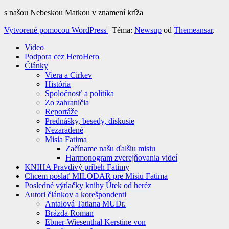
s našou Nebeskou Matkou v znamení kríža
Vytvorené pomocou WordPress
|
Téma:
Newsup
od
Themeansar
.
Video
Podpora cez HeroHero
Články
Viera a Cirkev
História
Spoločnosť a politika
Zo zahraničia
Reportáže
Prednášky, besedy, diskusie
Nezaradené
Misia Fatima
Začíname našu ďalšiu misiu
Harmonogram zverejňovania videí
KNIHA Pravdivý príbeh Fatimy
Chcem poslať MILODAR pre Misiu Fatima
Posledné výtlačky knihy Útek od heréz
Autori článkov a korešpondenti
Antalová Tatiana MUDr.
Brázda Roman
Ebner-Wiesenthal Kerstine von