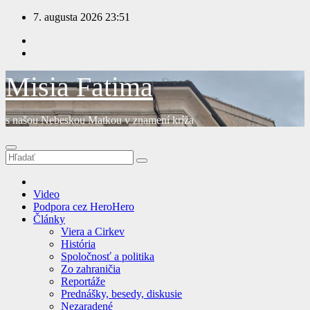
Prejsť
7. augusta 2026
23:51
na
obsah
Misia Fatima
s našou Nebeskou Matkou v znamení kríža
Video
Podpora cez HeroHero
Články
Viera a Cirkev
História
Spoločnosť a politika
Zo zahraničia
Reportáže
Prednášky, besedy, diskusie
Nezaradené