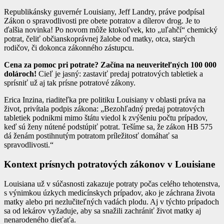
Republikánsky guvernér Louisiany, Jeff Landry, práve podpísal
Zákon o spravodlivosti pre obete potratov a dílerov drog. Je to
ďalšia novinka! Po novom môže ktokoľvek, kto „uľahčí“ chemický
potrat, čeliť občianskoprávnej žalobe od matky, otca, starých
rodičov, či dokonca zákonného zástupcu.
Cena za pomoc pri potrate? Začína na neuveriteľných 100 000
dolároch!
Cieľ je jasný: zastaviť predaj potratových tabletiek a
sprísniť už aj tak prísne potratové zákony.
Erica Inzina, riaditeľka pre politiku Louisiany v oblasti práva na
život, privítala podpis zákona: „Bezohľadný predaj potratových
tabletiek podnikmi mimo štátu viedol k zvýšeniu počtu prípadov,
keď sú ženy nútené podstúpiť potrat. Tešíme sa, že zákon HB 575
dá ženám postihnutým potratom príležitosť domáhať sa
spravodlivosti.“
Kontext prísnych potratových zákonov v Louisiane
Louisiana už v súčasnosti zakazuje potraty počas celého tehotenstva,
s výnimkou úzkych medicínskych prípadov, ako je záchrana života
matky alebo pri nezlučiteľných vadách plodu. Aj v týchto prípadoch
sa od lekárov vyžaduje, aby sa snažili zachrániť život matky aj
nenarodeného dieťaťa.