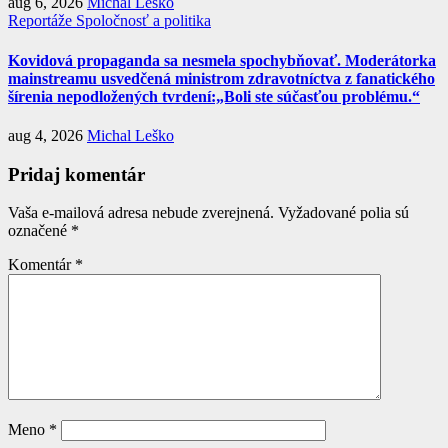
aug 6, 2026
Michal Leško
Reportáže
Spoločnosť a politika
Kovidová propaganda sa nesmela spochybňovať. Moderátorka
mainstreamu usvedčená ministrom zdravotníctva z fanatického
šírenia nepodložených tvrdení:„Boli ste súčasťou problému.“
aug 4, 2026
Michal Leško
Pridaj komentár
Vaša e-mailová adresa nebude zverejnená.
Vyžadované polia sú
označené
*
Komentár
*
Meno
*