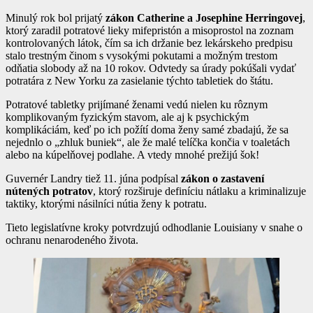
Minulý rok bol prijatý
zákon Catherine a Josephine Herringovej
,
ktorý zaradil potratové lieky mifepristón a misoprostol na zoznam
kontrolovaných látok, čím sa ich držanie bez lekárskeho predpisu
stalo trestným činom s vysokými pokutami a možným trestom
odňatia slobody až na 10 rokov. Odvtedy sa úrady pokúšali vydať
potratára z New Yorku za zasielanie týchto tabletiek do štátu.
Potratové tabletky prijímané ženami vedú nielen ku rôznym
komplikovaným fyzickým stavom, ale aj k psychickým
komplikáciám, keď po ich požítí doma ženy samé zbadajú, že sa
nejednlo o „zhluk buniek“, ale že malé telíčka končia v toaletách
alebo na kúpelňovej podlahe. A vtedy mnohé prežijú šok!
Guvernér Landry tiež 11. júna podpísal
zákon o zastavení
nútených potratov
, ktorý rozširuje definíciu nátlaku a kriminalizuje
taktiky, ktorými násilníci nútia ženy k potratu.
Tieto legislatívne kroky potvrdzujú odhodlanie Louisiany v snahe o
ochranu nenarodeného života.