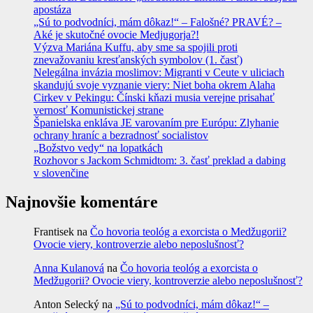
apostáza
„Sú to podvodníci, mám dôkaz!“ – Falošné? PRAVÉ? –
Aké je skutočné ovocie Medjugorja?!
Výzva Mariána Kuffu, aby sme sa spojili proti
znevažovaniu kresťanských symbolov (1. časť)
Nelegálna invázia moslimov: Migranti v Ceute v uliciach
skandujú svoje vyznanie viery: Niet boha okrem Alaha
Cirkev v Pekingu: Čínski kňazi musia verejne prisahať
vernosť Komunistickej strane
Španielska enkláva JE varovaním pre Európu: Zlyhanie
ochrany hraníc a bezradnosť socialistov
„Božstvo vedy“ na lopatkách
Rozhovor s Jackom Schmidtom: 3. časť preklad a dabing
v slovenčine
Najnovšie komentáre
Frantisek
na
Čo hovoria teológ a exorcista o Medžugorii?
Ovocie viery, kontroverzie alebo neposlušnosť?
Anna Kulanová
na
Čo hovoria teológ a exorcista o
Medžugorii? Ovocie viery, kontroverzie alebo neposlušnosť?
Anton Selecký
na
„Sú to podvodníci, mám dôkaz!“ –