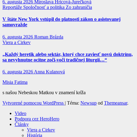
6. augusta 2026
Miroslava Hricová-Jurečková
Reportáže
Spoločnosť a politika
Zo zahraničia
V štáte New York vstúpil do platnosti zákon o asistovanej
samovražde
6. augusta 2026
Roman Brázda
Viera a Cirkev
„Každý heretik alebo sektár, ktorý chce zaviesť novú doktrínu,
sa nevyhnutne ocitne zoči-voči tradičnej liturgii…“
6. augusta 2026
Anna Kulanová
Misia Fatima
s našou Nebeskou Matkou v znamení kríža
Vytvorené pomocou WordPress
|
Téma:
Newsup
od
Themeansar
.
Video
Podpora cez HeroHero
Články
Viera a Cirkev
História