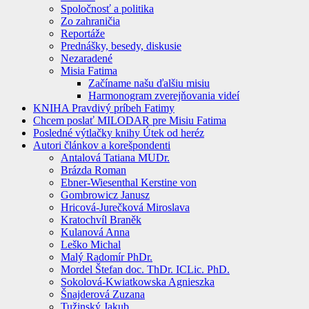
Spoločnosť a politika
Zo zahraničia
Reportáže
Prednášky, besedy, diskusie
Nezaradené
Misia Fatima
Začíname našu ďalšiu misiu
Harmonogram zverejňovania videí
KNIHA Pravdivý príbeh Fatimy
Chcem poslať MILODAR pre Misiu Fatima
Posledné výtlačky knihy Útek od heréz
Autori článkov a korešpondenti
Antalová Tatiana MUDr.
Brázda Roman
Ebner-Wiesenthal Kerstine von
Gombrowicz Janusz
Hricová-Jurečková Miroslava
Kratochvíl Braněk
Kulanová Anna
Leško Michal
Malý Radomír PhDr.
Mordel Štefan doc. ThDr. ICLic. PhD.
Sokolová-Kwiatkowska Agnieszka
Šnajderová Zuzana
Tužinský Jakub