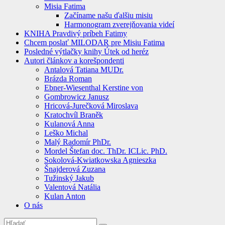
Misia Fatima
Začíname našu ďalšiu misiu
Harmonogram zverejňovania videí
KNIHA Pravdivý príbeh Fatimy
Chcem poslať MILODAR pre Misiu Fatima
Posledné výtlačky knihy Útek od heréz
Autori článkov a korešpondenti
Antalová Tatiana MUDr.
Brázda Roman
Ebner-Wiesenthal Kerstine von
Gombrowicz Janusz
Hricová-Jurečková Miroslava
Kratochvíl Braněk
Kulanová Anna
Leško Michal
Malý Radomír PhDr.
Mordel Štefan doc. ThDr. ICLic. PhD.
Sokolová-Kwiatkowska Agnieszka
Šnajderová Zuzana
Tužinský Jakub
Valentová Natália
Kulan Anton
O nás