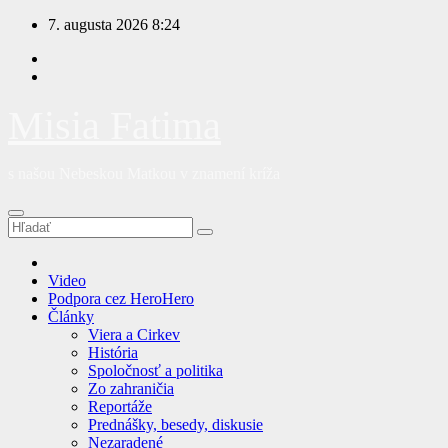
Prejsť
7. augusta 2026
8:24
na
obsah
Misia Fatima
s našou Nebeskou Matkou v znamení kríža
Video
Podpora cez HeroHero
Články
Viera a Cirkev
História
Spoločnosť a politika
Zo zahraničia
Reportáže
Prednášky, besedy, diskusie
Nezaradené