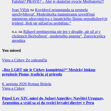
Falošné? PRAVÉ? – Aké je skutočné ovocie Medjugorja?!
Ivan Vlček
na
Kovidová propaganda sa nesmela
spochybňovať. Moderátorka mainstreamu usvedčená
ministrom zdravotníctva z fanatického šírenia nepodložených
tvrdení:„Boli ste súčasťou problému.“
n.a.
na
Rúhavé predstavenia nie len v divadle, ale už aj v
chrámoch Bezbožnosť „moderného umenia“. Znesväcujúca
apostáza
You missed
Viera a Cirkev
Zo zahraničia
„Bez LGBT nie je Cirkev kompletná?“ Mexický biskup
prepisuje Písmo, tradíciu aj prírodu
6. augusta 2026
Roman Brázda
Viera a Cirkev
Pápež Lev XIV. mieri do Južnej Ameriky: Navštívi Uruguay,
Argentínu a vráti sa aj do svojej bývalej diecézy v Peru