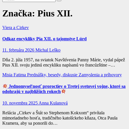
Značka:
Pius XII.
Viera a Cirkev
Odkaz encykliky Pia XII. o tajomstve Lúrd
11. februára 2026
Michal Leško
Dňa 2. júla 1957, na sviatok Navštívenia Panny Márie, vydal pápež
Pius XII. svoju jedinú encykliku napísanú vo francúzštine –…
Misia Fatima
Prednášky, besedy, diskusie
Zamyslenia a príhovory
Jednomyseľnosť proroctiev o Tretej svetovej vojne, ktoré sa
odohrajú v najbližších rokoch
10. novembra 2025
Anna Kulanová
Relácia „Cirkev a Štát so Stephenom Kokxom“ privítala
mimoriadneho hosťa, tradičného katolíckeho kňaza, Otca Paula
Kramera, aby sa ponorili do…