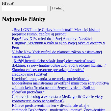
Hľadať
Hľadať
Najnovšie články
„Bez LGBT nie je Cirkev kompletná?“ Mexický biskup
prepisuje Písmo, tradíciu aj prírodu
Pápež Lev XIV. mieri do Južnej Ameriky: Navštívi
Uruguay, Argentínu a vráti sa aj do svojej bývalej diecézy v
Peru
V štáte New York vstúpil do platnosti zákon o asistovanej
samovražde
„Každý heretik alebo sektár, ktorý chce zaviesť novú
doktrínu, sa nevyhnutne ocitne zoči-voči tradičnej liturgii…“
Skupina vedcov otvorene presadzuje drastické
zredukovanie ľudstva!
Kovidová propaganda sa nesmela spochybňovať.
Moderátorka mainstreamu usvedčená ministrom zdravotníctva
z fanatického šírenia nepodložených tvrdení:„Boli ste
súčasťou problému.“
Čo hovoria teológ a exorcista o Medžugorii? Ovocie viery,
kontroverzie alebo neposlušnosť?
Rúhavé predstavenia nie len v divadle, ale už aj v
chrámoch Bezbožnosť „moderného umenia“. Znesväcujúca